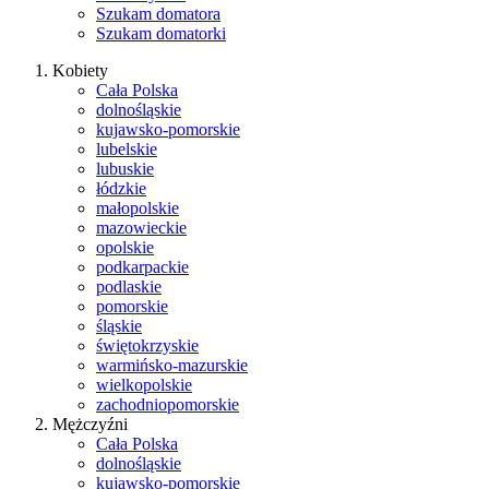
Szukam domatora
Szukam domatorki
Kobiety
Cała Polska
dolnośląskie
kujawsko-pomorskie
lubelskie
lubuskie
łódzkie
małopolskie
mazowieckie
opolskie
podkarpackie
podlaskie
pomorskie
śląskie
świętokrzyskie
warmińsko-mazurskie
wielkopolskie
zachodniopomorskie
Mężczyźni
Cała Polska
dolnośląskie
kujawsko-pomorskie