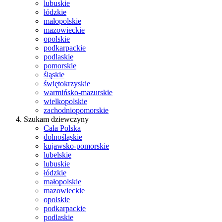
lubuskie
łódzkie
małopolskie
mazowieckie
opolskie
podkarpackie
podlaskie
pomorskie
śląskie
świętokrzyskie
warmińsko-mazurskie
wielkopolskie
zachodniopomorskie
Szukam dziewczyny
Cała Polska
dolnośląskie
kujawsko-pomorskie
lubelskie
lubuskie
łódzkie
małopolskie
mazowieckie
opolskie
podkarpackie
podlaskie