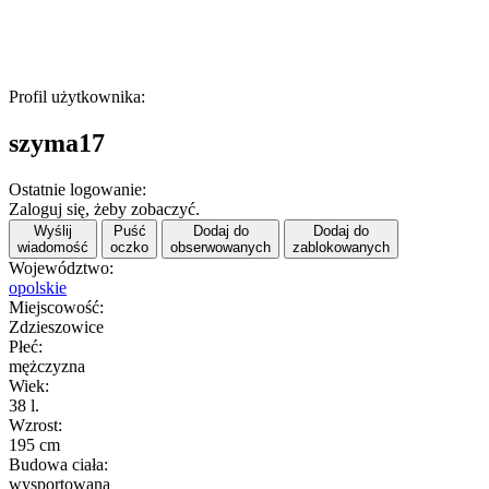
Profil użytkownika:
szyma17
Ostatnie logowanie:
Zaloguj się, żeby zobaczyć.
Wyślij
Puść
Dodaj do
Dodaj do
wiadomość
oczko
obserwowanych
zablokowanych
Województwo:
opolskie
Miejscowość:
Zdzieszowice
Płeć:
mężczyzna
Wiek:
38 l.
Wzrost:
195 cm
Budowa ciała:
wysportowana