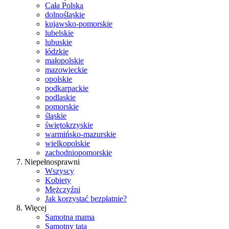
Cała Polska
dolnośląskie
kujawsko-pomorskie
lubelskie
lubuskie
łódzkie
małopolskie
mazowieckie
opolskie
podkarpackie
podlaskie
pomorskie
śląskie
świętokrzyskie
warmińsko-mazurskie
wielkopolskie
zachodniopomorskie
Niepełnosprawni
Wszyscy
Kobiety
Mężczyźni
Jak korzystać bezpłatnie?
Więcej
Samotna mama
Samotny tata