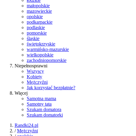
łódzkie
małopolskie
mazowieckie
opolskie
podkarpackie
podlaskie
pomorskie
śląskie
świętokrzyskie
warmińsko-mazurskie
wielkopolskie
zachodniopomorskie
Niepełnosprawni
Wszyscy
Kobiety
Mężczyźni
Jak korzystać bezpłatnie?
Więcej
Samotna mama
Samotny tata
Szukam domatora
Szukam domatorki
Randki24.pl
/
Mężczyźni