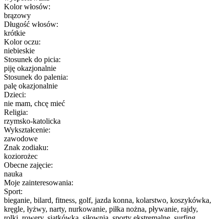
Kolor włosów:
brązowy
Długość włosów:
krótkie
Kolor oczu:
niebieskie
Stosunek do picia:
piję okazjonalnie
Stosunek do palenia:
palę okazjonalnie
Dzieci:
nie mam, chcę mieć
Religia:
rzymsko-katolicka
Wykształcenie:
zawodowe
Znak zodiaku:
koziorożec
Obecne zajęcie:
nauka
Moje zainteresowania:
Sport:
bieganie, bilard, fitness, golf, jazda konna, kolarstwo, koszykówka,
kręgle, łyżwy, narty, nurkowanie, piłka nożna, pływanie, rajdy,
rolki, rowery, siatkówka, siłownia, sporty ekstremalne, surfing,