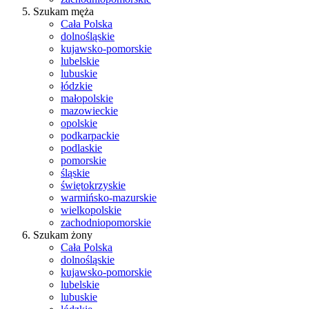
Szukam męża
Cała Polska
dolnośląskie
kujawsko-pomorskie
lubelskie
lubuskie
łódzkie
małopolskie
mazowieckie
opolskie
podkarpackie
podlaskie
pomorskie
śląskie
świętokrzyskie
warmińsko-mazurskie
wielkopolskie
zachodniopomorskie
Szukam żony
Cała Polska
dolnośląskie
kujawsko-pomorskie
lubelskie
lubuskie