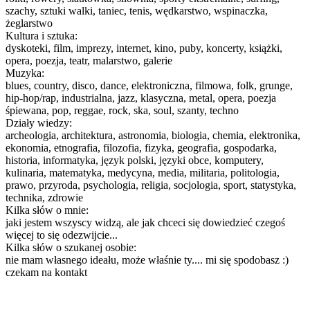
szachy, sztuki walki, taniec, tenis, wędkarstwo, wspinaczka,
żeglarstwo
Kultura i sztuka:
dyskoteki, film, imprezy, internet, kino, puby, koncerty, książki,
opera, poezja, teatr, malarstwo, galerie
Muzyka:
blues, country, disco, dance, elektroniczna, filmowa, folk, grunge,
hip-hop/rap, industrialna, jazz, klasyczna, metal, opera, poezja
śpiewana, pop, reggae, rock, ska, soul, szanty, techno
Działy wiedzy:
archeologia, architektura, astronomia, biologia, chemia, elektronika,
ekonomia, etnografia, filozofia, fizyka, geografia, gospodarka,
historia, informatyka, język polski, języki obce, komputery,
kulinaria, matematyka, medycyna, media, militaria, politologia,
prawo, przyroda, psychologia, religia, socjologia, sport, statystyka,
technika, zdrowie
Kilka słów o mnie:
jaki jestem wszyscy widzą, ale jak chceci się dowiedzieć czegoś
więcej to się odezwijcie...
Kilka słów o szukanej osobie:
nie mam własnego ideału, może właśnie ty.... mi się spodobasz :)
czekam na kontakt