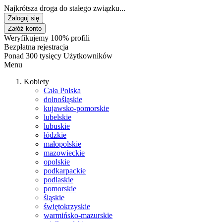
Najkrótsza droga do stałego związku...
Zaloguj się
Załóż konto
Weryfikujemy 100% profili
Bezpłatna rejestracja
Ponad 300 tysięcy Użytkowników
Menu
Kobiety
Cała Polska
dolnośląskie
kujawsko-pomorskie
lubelskie
lubuskie
łódzkie
małopolskie
mazowieckie
opolskie
podkarpackie
podlaskie
pomorskie
śląskie
świętokrzyskie
warmińsko-mazurskie