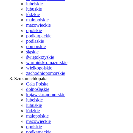
lubelskie
lubuskie
łódzkie
małopolskie
mazowieckie
opolskie
podkarpackie
podlaskie
pomorskie
śląskie
świętokrzyskie
warmińsko-mazurskie
wielkopolskie
zachodniopomorskie
Szukam chłopaka
Cała Polska
dolnośląskie
kujawsko-pomorskie
lubelskie
lubuskie
łódzkie
małopolskie
mazowieckie
opolskie
podkarpackie