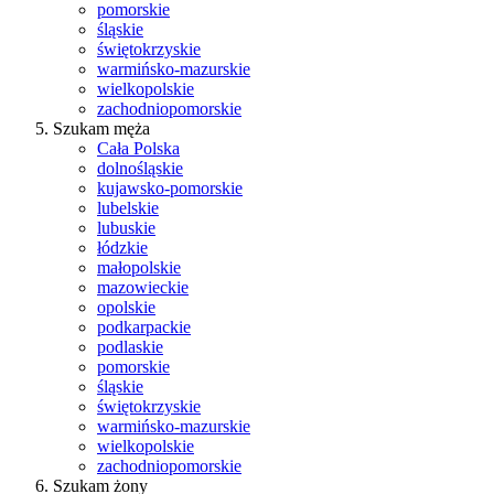
pomorskie
śląskie
świętokrzyskie
warmińsko-mazurskie
wielkopolskie
zachodniopomorskie
Szukam męża
Cała Polska
dolnośląskie
kujawsko-pomorskie
lubelskie
lubuskie
łódzkie
małopolskie
mazowieckie
opolskie
podkarpackie
podlaskie
pomorskie
śląskie
świętokrzyskie
warmińsko-mazurskie
wielkopolskie
zachodniopomorskie
Szukam żony