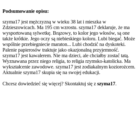
Podsumowanie opisu:
szyma17 jest mężczyzną w wieku 38 lat i mieszka w
Zdzieszowicach. Ma 195 cm wzrostu. szyma17 deklaruje, że ma
wysportowaną sylwetkę. Brązowy, to kolor jego włosów, są one
także krótkie. Jego oczy są niebieskiego koloru. Lubi biegać. Może
wspólnie przebiegniecie maraton... Lubi chodzić na dyskoteki.
Palenie papierosów traktuje jako okazjonalną przyjemność.
szyma17 jest kawalerem. Nie ma dzieci, ale chciałby zostać tatą.
Wyznawana przez niego religia, to religia rzymsko-katolicka. Ma
wykształcenie zawodowe. szyma17 jest zodiakalnym koziorożcem.
Aktualnie szyma17 skupia się na swojej edukacji.
Chcesz dowiedzieć się więcej? Skontaktuj się z
szyma17
.