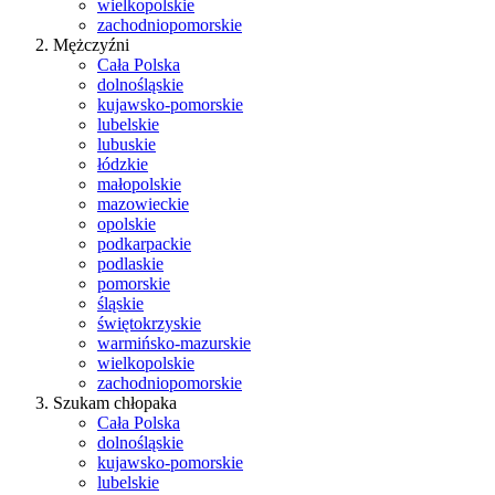
wielkopolskie
zachodniopomorskie
Mężczyźni
Cała Polska
dolnośląskie
kujawsko-pomorskie
lubelskie
lubuskie
łódzkie
małopolskie
mazowieckie
opolskie
podkarpackie
podlaskie
pomorskie
śląskie
świętokrzyskie
warmińsko-mazurskie
wielkopolskie
zachodniopomorskie
Szukam chłopaka
Cała Polska
dolnośląskie
kujawsko-pomorskie
lubelskie