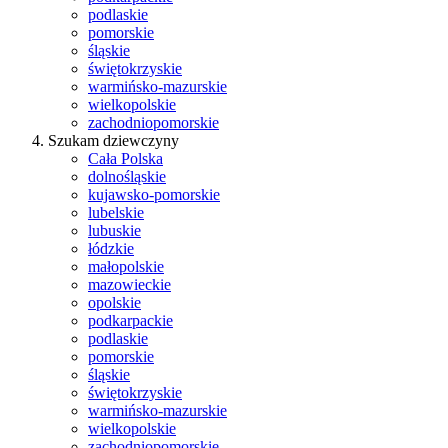
podlaskie
pomorskie
śląskie
świętokrzyskie
warmińsko-mazurskie
wielkopolskie
zachodniopomorskie
Szukam dziewczyny
Cała Polska
dolnośląskie
kujawsko-pomorskie
lubelskie
lubuskie
łódzkie
małopolskie
mazowieckie
opolskie
podkarpackie
podlaskie
pomorskie
śląskie
świętokrzyskie
warmińsko-mazurskie
wielkopolskie
zachodniopomorskie