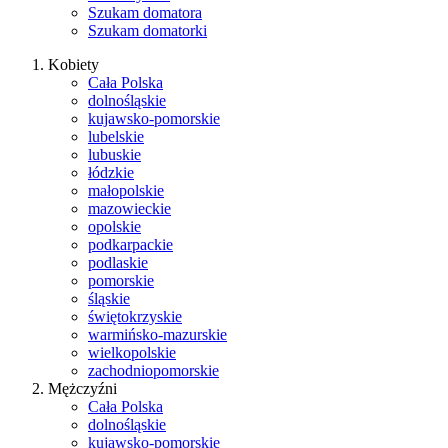
Szukam domatora
Szukam domatorki
Kobiety
Cała Polska
dolnośląskie
kujawsko-pomorskie
lubelskie
lubuskie
łódzkie
małopolskie
mazowieckie
opolskie
podkarpackie
podlaskie
pomorskie
śląskie
świętokrzyskie
warmińsko-mazurskie
wielkopolskie
zachodniopomorskie
Mężczyźni
Cała Polska
dolnośląskie
kujawsko-pomorskie