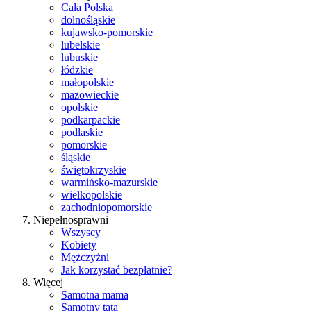
Cała Polska
dolnośląskie
kujawsko-pomorskie
lubelskie
lubuskie
łódzkie
małopolskie
mazowieckie
opolskie
podkarpackie
podlaskie
pomorskie
śląskie
świętokrzyskie
warmińsko-mazurskie
wielkopolskie
zachodniopomorskie
Niepełnosprawni
Wszyscy
Kobiety
Mężczyźni
Jak korzystać bezpłatnie?
Więcej
Samotna mama
Samotny tata