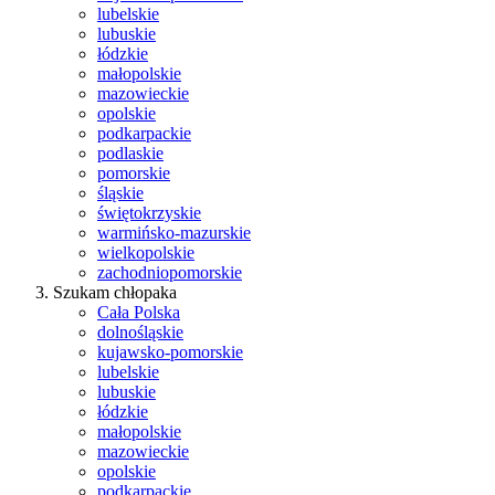
lubelskie
lubuskie
łódzkie
małopolskie
mazowieckie
opolskie
podkarpackie
podlaskie
pomorskie
śląskie
świętokrzyskie
warmińsko-mazurskie
wielkopolskie
zachodniopomorskie
Szukam chłopaka
Cała Polska
dolnośląskie
kujawsko-pomorskie
lubelskie
lubuskie
łódzkie
małopolskie
mazowieckie
opolskie
podkarpackie