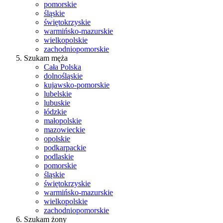
pomorskie
śląskie
świętokrzyskie
warmińsko-mazurskie
wielkopolskie
zachodniopomorskie
Szukam męża
Cała Polska
dolnośląskie
kujawsko-pomorskie
lubelskie
lubuskie
łódzkie
małopolskie
mazowieckie
opolskie
podkarpackie
podlaskie
pomorskie
śląskie
świętokrzyskie
warmińsko-mazurskie
wielkopolskie
zachodniopomorskie
Szukam żony