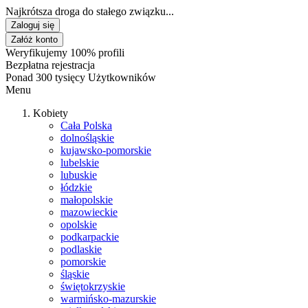
Najkrótsza droga do stałego związku...
Zaloguj się
Załóż konto
Weryfikujemy 100% profili
Bezpłatna rejestracja
Ponad 300 tysięcy Użytkowników
Menu
Kobiety
Cała Polska
dolnośląskie
kujawsko-pomorskie
lubelskie
lubuskie
łódzkie
małopolskie
mazowieckie
opolskie
podkarpackie
podlaskie
pomorskie
śląskie
świętokrzyskie
warmińsko-mazurskie