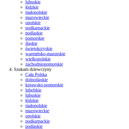
lubuskie
łódzkie
małopolskie
mazowieckie
opolskie
podkarpackie
podlaskie
pomorskie
śląskie
świętokrzyskie
warmińsko-mazurskie
wielkopolskie
zachodniopomorskie
Szukam dziewczyny
Cała Polska
dolnośląskie
kujawsko-pomorskie
lubelskie
lubuskie
łódzkie
małopolskie
mazowieckie
opolskie
podkarpackie
podlaskie