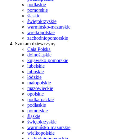
podlaskie
pomorskie
śląskie
świętokrzyskie
warmińsko-mazurskie
wielkopolskie
zachodniopomorskie
Szukam dziewczyny
Cała Polska
dolnośląskie
kujawsko-pomorskie
lubelskie
lubuskie
łódzkie
małopolskie
mazowieckie
opolskie
podkarpackie
podlaskie
pomorskie
śląskie
świętokrzyskie
warmińsko-mazurskie
wielkopolskie
zachodniopomorskie