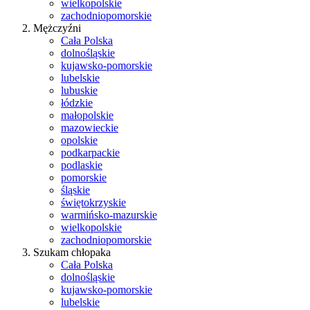
wielkopolskie
zachodniopomorskie
Mężczyźni
Cała Polska
dolnośląskie
kujawsko-pomorskie
lubelskie
lubuskie
łódzkie
małopolskie
mazowieckie
opolskie
podkarpackie
podlaskie
pomorskie
śląskie
świętokrzyskie
warmińsko-mazurskie
wielkopolskie
zachodniopomorskie
Szukam chłopaka
Cała Polska
dolnośląskie
kujawsko-pomorskie
lubelskie