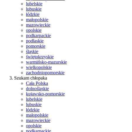
lubelskie
lubuskie
łódzkie
małopolskie
mazowieckie
opolskie
podkarpackie
podlaskie
pomorskie
śląskie
świętokrzyskie
warmińsko-mazurskie
wielkopolskie
zachodniopomorskie
Szukam chłopaka
Cała Polska
dolnośląskie
kujawsko-pomorskie
lubelskie
lubuskie
łódzkie
małopolskie
mazowieckie
opolskie
podkarpackie