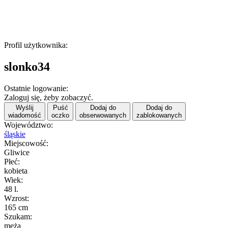
Profil użytkownika:
slonko34
Ostatnie logowanie:
Zaloguj się, żeby zobaczyć.
Wyślij
Puść
Dodaj do
Dodaj do
wiadomość
oczko
obserwowanych
zablokowanych
Województwo:
śląskie
Miejscowość:
Gliwice
Płeć:
kobieta
Wiek:
48 l.
Wzrost:
165 cm
Szukam:
męża