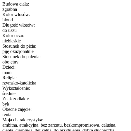
Budowa ciała:
zgrabna
Kolor włosów:
blond
Długość włosów:
do uszu
Kolor oczu:
niebieskie
Stosunek do picia:
piję okazjonalnie
Stosunek do palenia:
obojętny
Dzieci:
mam
Religia:
rzymsko-katolicka
Wykształcenie:
średnie
Znak zodiaku:
byk
Obecne zajęcie:
renta
Moja charakterystyka:
ambitna, atrakcyjna, bez zarzutu, bezkompromisowa, całuśna,
ciepła, cierpliwa, delikatna, do przytulenia, dobra słuchaczka,