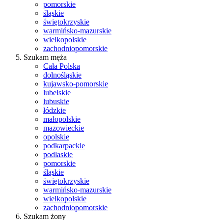
pomorskie
śląskie
świętokrzyskie
warmińsko-mazurskie
wielkopolskie
zachodniopomorskie
Szukam męża
Cała Polska
dolnośląskie
kujawsko-pomorskie
lubelskie
lubuskie
łódzkie
małopolskie
mazowieckie
opolskie
podkarpackie
podlaskie
pomorskie
śląskie
świętokrzyskie
warmińsko-mazurskie
wielkopolskie
zachodniopomorskie
Szukam żony