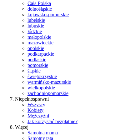
Cała Polska
dolnośląskie
kujawsko-pomorskie
lubelskie
lubuskie
łódzkie
małopolskie
mazowieckie
opolskie
podkarpackie
podlaskie
pomorskie
śląskie
świętokrzyskie
warmińsko-mazurskie
wielkopolskie
zachodniopomorskie
Niepełnosprawni
Wszyscy
Kobiety
Mężczyźni
Jak korzystać bezpłatnie?
Więcej
Samotna mama
Samotny tata