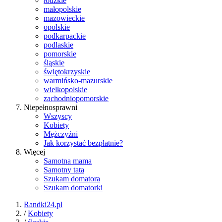
łódzkie
małopolskie
mazowieckie
opolskie
podkarpackie
podlaskie
pomorskie
śląskie
świętokrzyskie
warmińsko-mazurskie
wielkopolskie
zachodniopomorskie
Niepełnosprawni
Wszyscy
Kobiety
Mężczyźni
Jak korzystać bezpłatnie?
Więcej
Samotna mama
Samotny tata
Szukam domatora
Szukam domatorki
Randki24.pl
/
Kobiety