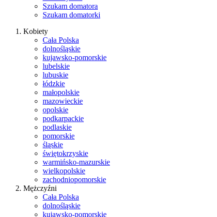
Szukam domatora
Szukam domatorki
Kobiety
Cała Polska
dolnośląskie
kujawsko-pomorskie
lubelskie
lubuskie
łódzkie
małopolskie
mazowieckie
opolskie
podkarpackie
podlaskie
pomorskie
śląskie
świętokrzyskie
warmińsko-mazurskie
wielkopolskie
zachodniopomorskie
Mężczyźni
Cała Polska
dolnośląskie
kujawsko-pomorskie