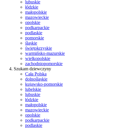
lubuskie
łódzkie
małopolskie
mazowieckie
opolskie
podkarpackie
podlaskie
pomorskie
śląskie
świętokrzyskie
warmińsko-mazurskie
wielkopolskie
zachodniopomorskie
Szukam dziewczyny
Cała Polska
dolnośląskie
kujawsko-pomorskie
lubelskie
lubuskie
łódzkie
małopolskie
mazowieckie
opolskie
podkarpackie
podlaskie