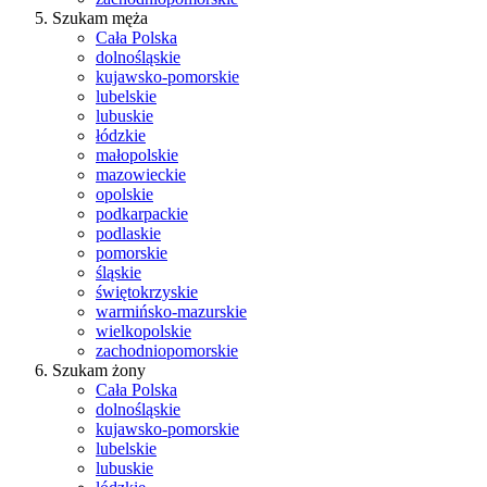
Szukam męża
Cała Polska
dolnośląskie
kujawsko-pomorskie
lubelskie
lubuskie
łódzkie
małopolskie
mazowieckie
opolskie
podkarpackie
podlaskie
pomorskie
śląskie
świętokrzyskie
warmińsko-mazurskie
wielkopolskie
zachodniopomorskie
Szukam żony
Cała Polska
dolnośląskie
kujawsko-pomorskie
lubelskie
lubuskie