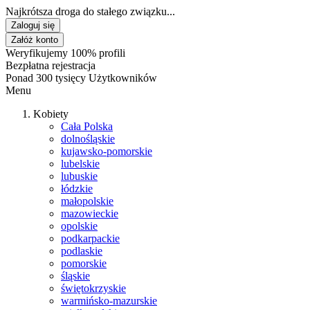
Najkrótsza droga do stałego związku...
Zaloguj się
Załóż konto
Weryfikujemy 100% profili
Bezpłatna rejestracja
Ponad 300 tysięcy Użytkowników
Menu
Kobiety
Cała Polska
dolnośląskie
kujawsko-pomorskie
lubelskie
lubuskie
łódzkie
małopolskie
mazowieckie
opolskie
podkarpackie
podlaskie
pomorskie
śląskie
świętokrzyskie
warmińsko-mazurskie