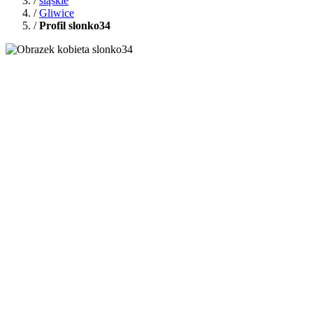
/
śląskie
/
Gliwice
/
Profil slonko34