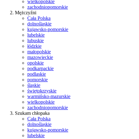
wielkopolskie
zachodniopomorskie
Mężczyźni
Cała Polska
dolnośląskie
kujawsko-pomorskie
lubelskie
lubuskie
łódzkie
małopolskie
mazowieckie
opolskie
podkarpackie
podlaskie
pomorskie
śląskie
świętokrzyskie
warmińsko-mazurskie
wielkopolskie
zachodniopomorskie
Szukam chłopaka
Cała Polska
dolnośląskie
kujawsko-pomorskie
lubelskie