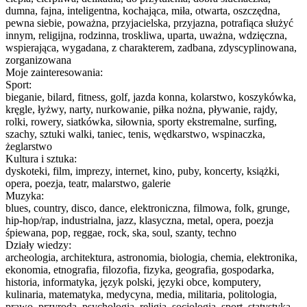
dumna, fajna, inteligentna, kochająca, miła, otwarta, oszczędna,
pewna siebie, poważna, przyjacielska, przyjazna, potrafiąca służyć
innym, religijna, rodzinna, troskliwa, uparta, uważna, wdzięczna,
wspierająca, wygadana, z charakterem, zadbana, zdyscyplinowana,
zorganizowana
Moje zainteresowania:
Sport:
bieganie, bilard, fitness, golf, jazda konna, kolarstwo, koszykówka,
kręgle, łyżwy, narty, nurkowanie, piłka nożna, pływanie, rajdy,
rolki, rowery, siatkówka, siłownia, sporty ekstremalne, surfing,
szachy, sztuki walki, taniec, tenis, wędkarstwo, wspinaczka,
żeglarstwo
Kultura i sztuka:
dyskoteki, film, imprezy, internet, kino, puby, koncerty, książki,
opera, poezja, teatr, malarstwo, galerie
Muzyka:
blues, country, disco, dance, elektroniczna, filmowa, folk, grunge,
hip-hop/rap, industrialna, jazz, klasyczna, metal, opera, poezja
śpiewana, pop, reggae, rock, ska, soul, szanty, techno
Działy wiedzy:
archeologia, architektura, astronomia, biologia, chemia, elektronika,
ekonomia, etnografia, filozofia, fizyka, geografia, gospodarka,
historia, informatyka, język polski, języki obce, komputery,
kulinaria, matematyka, medycyna, media, militaria, politologia,
prawo, przyroda, psychologia, religia, socjologia, sport, statystyka,