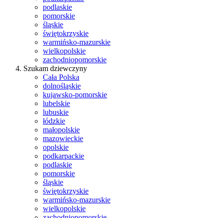
podlaskie
pomorskie
śląskie
świętokrzyskie
warmińsko-mazurskie
wielkopolskie
zachodniopomorskie
Szukam dziewczyny
Cała Polska
dolnośląskie
kujawsko-pomorskie
lubelskie
lubuskie
łódzkie
małopolskie
mazowieckie
opolskie
podkarpackie
podlaskie
pomorskie
śląskie
świętokrzyskie
warmińsko-mazurskie
wielkopolskie
zachodniopomorskie