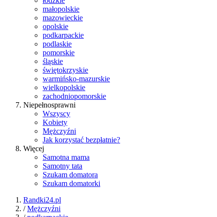
łódzkie
małopolskie
mazowieckie
opolskie
podkarpackie
podlaskie
pomorskie
śląskie
świętokrzyskie
warmińsko-mazurskie
wielkopolskie
zachodniopomorskie
Niepełnosprawni
Wszyscy
Kobiety
Mężczyźni
Jak korzystać bezpłatnie?
Więcej
Samotna mama
Samotny tata
Szukam domatora
Szukam domatorki
Randki24.pl
/
Mężczyźni