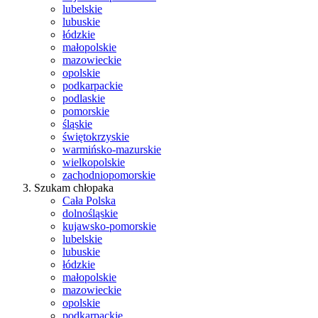
lubelskie
lubuskie
łódzkie
małopolskie
mazowieckie
opolskie
podkarpackie
podlaskie
pomorskie
śląskie
świętokrzyskie
warmińsko-mazurskie
wielkopolskie
zachodniopomorskie
Szukam chłopaka
Cała Polska
dolnośląskie
kujawsko-pomorskie
lubelskie
lubuskie
łódzkie
małopolskie
mazowieckie
opolskie
podkarpackie