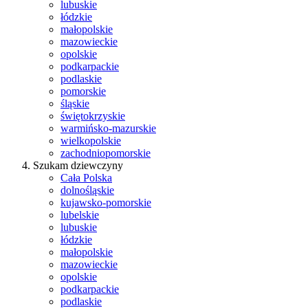
lubuskie
łódzkie
małopolskie
mazowieckie
opolskie
podkarpackie
podlaskie
pomorskie
śląskie
świętokrzyskie
warmińsko-mazurskie
wielkopolskie
zachodniopomorskie
Szukam dziewczyny
Cała Polska
dolnośląskie
kujawsko-pomorskie
lubelskie
lubuskie
łódzkie
małopolskie
mazowieckie
opolskie
podkarpackie
podlaskie