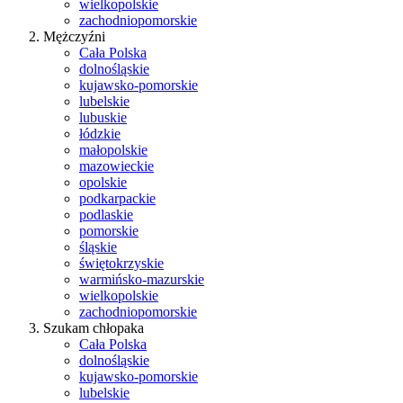
wielkopolskie
zachodniopomorskie
Mężczyźni
Cała Polska
dolnośląskie
kujawsko-pomorskie
lubelskie
lubuskie
łódzkie
małopolskie
mazowieckie
opolskie
podkarpackie
podlaskie
pomorskie
śląskie
świętokrzyskie
warmińsko-mazurskie
wielkopolskie
zachodniopomorskie
Szukam chłopaka
Cała Polska
dolnośląskie
kujawsko-pomorskie
lubelskie