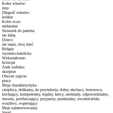
Kolor włosów:
inny
Długość włosów:
krótkie
Kolor oczu:
niebieskie
Stosunek do palenia:
nie lubię
Dzieci:
nie mam, chcę mieć
Religia:
rzymsko-katolicka
Wykształcenie:
licencjat
Znak zodiaku:
skorpion
Obecne zajęcie:
praca
Moja charakterystyka:
cierpliwy, delikatny, do przytulenia, dobry słuchacz, honorowy,
kochający, kompetentny, lojalny, łatwy, nieśmiały, odpowiedzialny,
otwarty, przebaczający, przyjazny, punktualny, uwodzicielski,
wrażliwy, wspierający
Moje zainteresowania:
Sport: