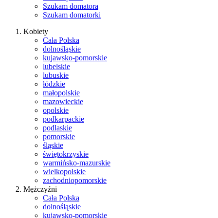
Szukam domatora
Szukam domatorki
Kobiety
Cała Polska
dolnośląskie
kujawsko-pomorskie
lubelskie
lubuskie
łódzkie
małopolskie
mazowieckie
opolskie
podkarpackie
podlaskie
pomorskie
śląskie
świętokrzyskie
warmińsko-mazurskie
wielkopolskie
zachodniopomorskie
Mężczyźni
Cała Polska
dolnośląskie
kujawsko-pomorskie