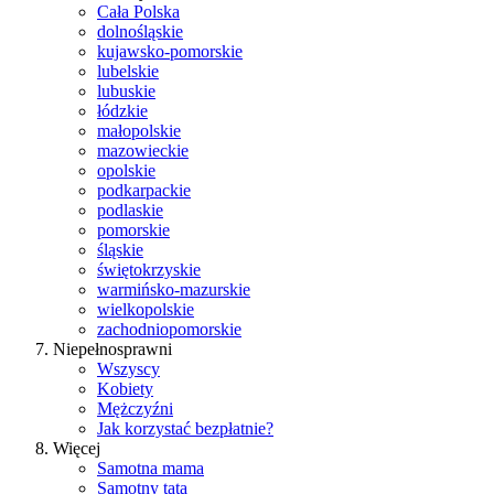
Cała Polska
dolnośląskie
kujawsko-pomorskie
lubelskie
lubuskie
łódzkie
małopolskie
mazowieckie
opolskie
podkarpackie
podlaskie
pomorskie
śląskie
świętokrzyskie
warmińsko-mazurskie
wielkopolskie
zachodniopomorskie
Niepełnosprawni
Wszyscy
Kobiety
Mężczyźni
Jak korzystać bezpłatnie?
Więcej
Samotna mama
Samotny tata