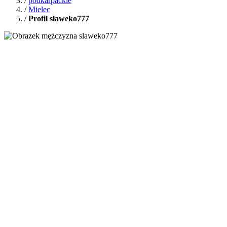
/
podkarpackie
/
Mielec
/
Profil slaweko777