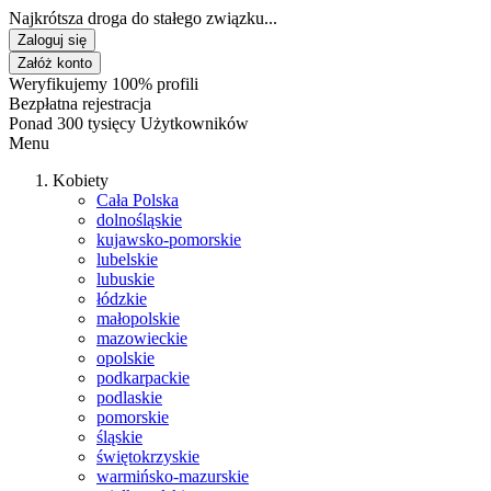
Najkrótsza droga do stałego związku...
Zaloguj się
Załóż konto
Weryfikujemy 100% profili
Bezpłatna rejestracja
Ponad 300 tysięcy Użytkowników
Menu
Kobiety
Cała Polska
dolnośląskie
kujawsko-pomorskie
lubelskie
lubuskie
łódzkie
małopolskie
mazowieckie
opolskie
podkarpackie
podlaskie
pomorskie
śląskie
świętokrzyskie
warmińsko-mazurskie