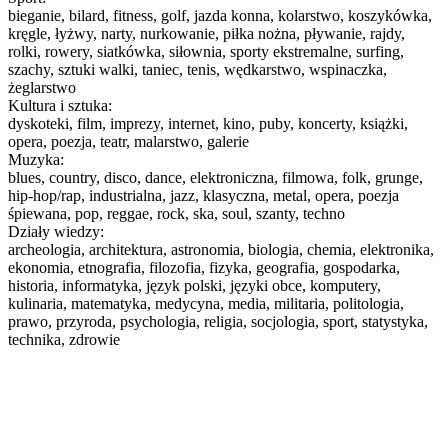
bieganie, bilard, fitness, golf, jazda konna, kolarstwo, koszykówka,
kręgle, łyżwy, narty, nurkowanie, piłka nożna, pływanie, rajdy,
rolki, rowery, siatkówka, siłownia, sporty ekstremalne, surfing,
szachy, sztuki walki, taniec, tenis, wędkarstwo, wspinaczka,
żeglarstwo
Kultura i sztuka:
dyskoteki, film, imprezy, internet, kino, puby, koncerty, książki,
opera, poezja, teatr, malarstwo, galerie
Muzyka:
blues, country, disco, dance, elektroniczna, filmowa, folk, grunge,
hip-hop/rap, industrialna, jazz, klasyczna, metal, opera, poezja
śpiewana, pop, reggae, rock, ska, soul, szanty, techno
Działy wiedzy:
archeologia, architektura, astronomia, biologia, chemia, elektronika,
ekonomia, etnografia, filozofia, fizyka, geografia, gospodarka,
historia, informatyka, język polski, języki obce, komputery,
kulinaria, matematyka, medycyna, media, militaria, politologia,
prawo, przyroda, psychologia, religia, socjologia, sport, statystyka,
technika, zdrowie