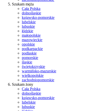
Szukam męża
Cała Polska
dolnośląskie
kujawsko-pomorskie
lubelskie
lubuskie
łódzkie
małopolskie
mazowieckie
opolskie
podkarpackie
podlaskie
pomorskie
śląskie
świętokrzyskie
warmińsko-mazurskie
wielkopolskie
zachodniopomorskie
Szukam żony
Cała Polska
dolnośląskie
kujawsko-pomorskie
lubelskie
lubuskie