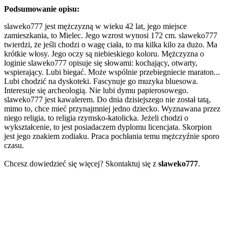
Podsumowanie opisu:
slaweko777 jest mężczyzną w wieku 42 lat, jego miejsce
zamieszkania, to Mielec. Jego wzrost wynosi 172 cm. slaweko777
twierdzi, że jeśli chodzi o wagę ciała, to ma kilka kilo za dużo. Ma
krótkie włosy. Jego oczy są niebieskiego koloru. Mężczyzna o
loginie slaweko777 opisuje się słowami: kochający, otwarty,
wspierający. Lubi biegać. Może wspólnie przebiegniecie maraton...
Lubi chodzić na dyskoteki. Fascynuje go muzyka bluesowa.
Interesuje się archeologią. Nie lubi dymu papierosowego.
slaweko777 jest kawalerem. Do dnia dzisiejszego nie został tatą,
mimo to, chce mieć przynajmniej jedno dziecko. Wyznawana przez
niego religia, to religia rzymsko-katolicka. Jeżeli chodzi o
wykształcenie, to jest posiadaczem dyplomu licencjata. Skorpion
jest jego znakiem zodiaku. Praca pochłania temu mężczyźnie sporo
czasu.
Chcesz dowiedzieć się więcej? Skontaktuj się z
slaweko777
.