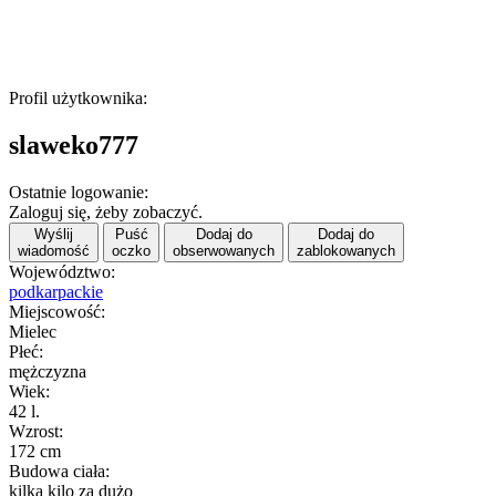
Profil użytkownika:
slaweko777
Ostatnie logowanie:
Zaloguj się, żeby zobaczyć.
Wyślij
Puść
Dodaj do
Dodaj do
wiadomość
oczko
obserwowanych
zablokowanych
Województwo:
podkarpackie
Miejscowość:
Mielec
Płeć:
mężczyzna
Wiek:
42 l.
Wzrost:
172 cm
Budowa ciała:
kilka kilo za dużo