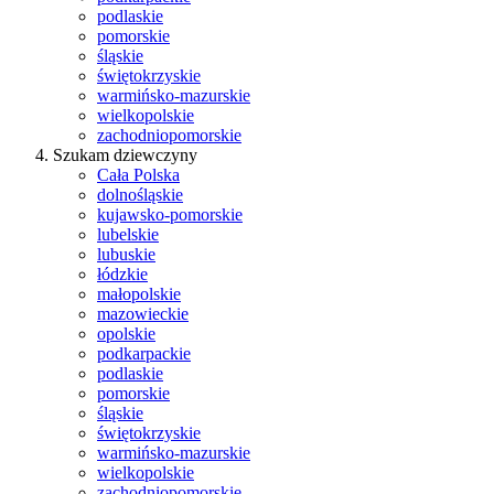
podlaskie
pomorskie
śląskie
świętokrzyskie
warmińsko-mazurskie
wielkopolskie
zachodniopomorskie
Szukam dziewczyny
Cała Polska
dolnośląskie
kujawsko-pomorskie
lubelskie
lubuskie
łódzkie
małopolskie
mazowieckie
opolskie
podkarpackie
podlaskie
pomorskie
śląskie
świętokrzyskie
warmińsko-mazurskie
wielkopolskie
zachodniopomorskie