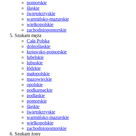
pomorskie
śląskie
świętokrzyskie
warmińsko-mazurskie
wielkopolskie
zachodniopomorskie
Szukam męża
Cała Polska
dolnośląskie
kujawsko-pomorskie
lubelskie
lubuskie
łódzkie
małopolskie
mazowieckie
opolskie
podkarpackie
podlaskie
pomorskie
śląskie
świętokrzyskie
warmińsko-mazurskie
wielkopolskie
zachodniopomorskie
Szukam żony