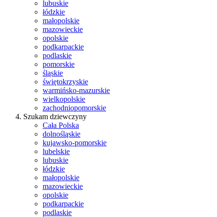
lubuskie
łódzkie
małopolskie
mazowieckie
opolskie
podkarpackie
podlaskie
pomorskie
śląskie
świętokrzyskie
warmińsko-mazurskie
wielkopolskie
zachodniopomorskie
Szukam dziewczyny
Cała Polska
dolnośląskie
kujawsko-pomorskie
lubelskie
lubuskie
łódzkie
małopolskie
mazowieckie
opolskie
podkarpackie
podlaskie