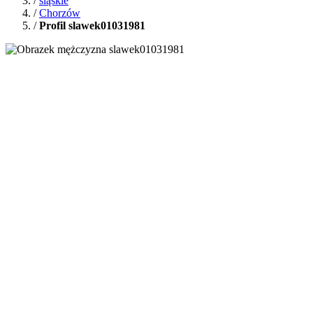
/
śląskie
/
Chorzów
/
Profil slawek01031981