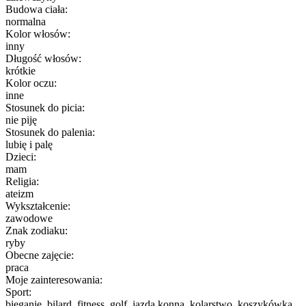
Budowa ciała:
normalna
Kolor włosów:
inny
Długość włosów:
krótkie
Kolor oczu:
inne
Stosunek do picia:
nie piję
Stosunek do palenia:
lubię i palę
Dzieci:
mam
Religia:
ateizm
Wykształcenie:
zawodowe
Znak zodiaku:
ryby
Obecne zajęcie:
praca
Moje zainteresowania:
Sport:
bieganie, bilard, fitness, golf, jazda konna, kolarstwo, koszykówka,