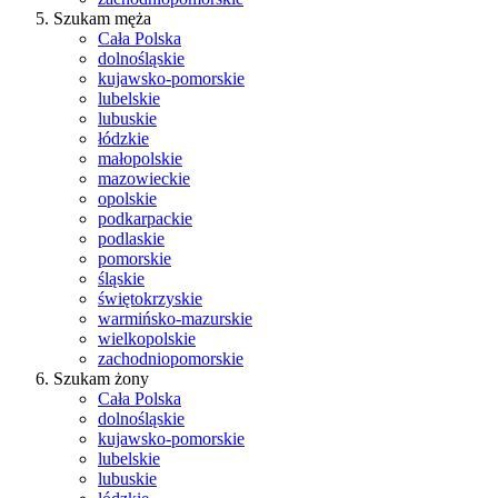
Szukam męża
Cała Polska
dolnośląskie
kujawsko-pomorskie
lubelskie
lubuskie
łódzkie
małopolskie
mazowieckie
opolskie
podkarpackie
podlaskie
pomorskie
śląskie
świętokrzyskie
warmińsko-mazurskie
wielkopolskie
zachodniopomorskie
Szukam żony
Cała Polska
dolnośląskie
kujawsko-pomorskie
lubelskie
lubuskie