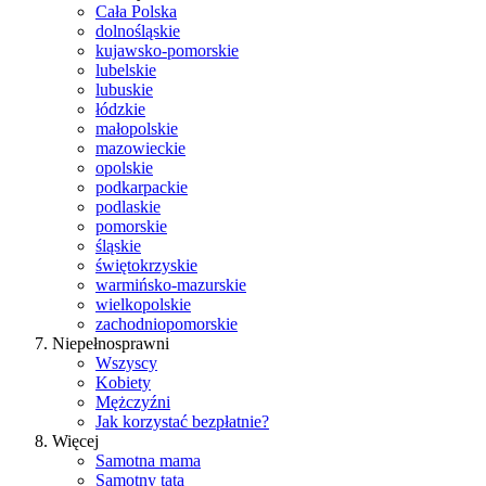
Cała Polska
dolnośląskie
kujawsko-pomorskie
lubelskie
lubuskie
łódzkie
małopolskie
mazowieckie
opolskie
podkarpackie
podlaskie
pomorskie
śląskie
świętokrzyskie
warmińsko-mazurskie
wielkopolskie
zachodniopomorskie
Niepełnosprawni
Wszyscy
Kobiety
Mężczyźni
Jak korzystać bezpłatnie?
Więcej
Samotna mama
Samotny tata