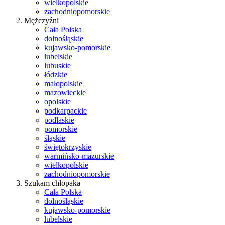
wielkopolskie
zachodniopomorskie
Mężczyźni
Cała Polska
dolnośląskie
kujawsko-pomorskie
lubelskie
lubuskie
łódzkie
małopolskie
mazowieckie
opolskie
podkarpackie
podlaskie
pomorskie
śląskie
świętokrzyskie
warmińsko-mazurskie
wielkopolskie
zachodniopomorskie
Szukam chłopaka
Cała Polska
dolnośląskie
kujawsko-pomorskie
lubelskie