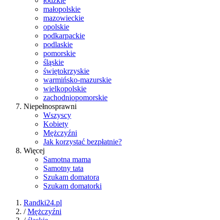
łódzkie
małopolskie
mazowieckie
opolskie
podkarpackie
podlaskie
pomorskie
śląskie
świętokrzyskie
warmińsko-mazurskie
wielkopolskie
zachodniopomorskie
Niepełnosprawni
Wszyscy
Kobiety
Mężczyźni
Jak korzystać bezpłatnie?
Więcej
Samotna mama
Samotny tata
Szukam domatora
Szukam domatorki
Randki24.pl
/
Mężczyźni