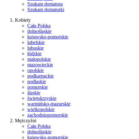
Szukam domatora
Szukam domatorki
Kobiety
Cała Polska
dolnośląskie
kujawsko-pomorskie
lubelskie
lubuskie
łódzkie
małopolskie
mazowieckie
opolskie
podkarpackie
podlaskie
pomorskie
śląskie
świętokrzyskie
warmińsko-mazurskie
wielkopolskie
zachodniopomorskie
Mężczyźni
Cała Polska
dolnośląskie
kujawsko-pomorskie