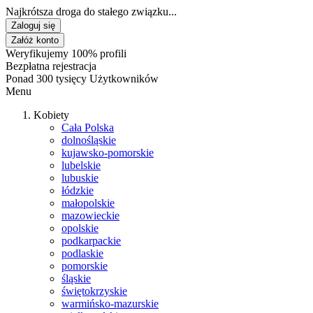
Najkrótsza droga do stałego związku...
Zaloguj się
Załóż konto
Weryfikujemy 100% profili
Bezpłatna rejestracja
Ponad 300 tysięcy Użytkowników
Menu
Kobiety
Cała Polska
dolnośląskie
kujawsko-pomorskie
lubelskie
lubuskie
łódzkie
małopolskie
mazowieckie
opolskie
podkarpackie
podlaskie
pomorskie
śląskie
świętokrzyskie
warmińsko-mazurskie