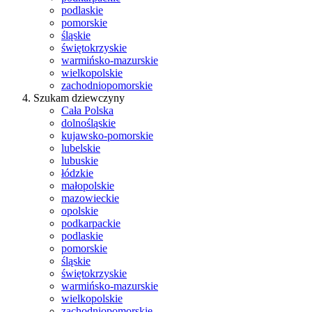
podlaskie
pomorskie
śląskie
świętokrzyskie
warmińsko-mazurskie
wielkopolskie
zachodniopomorskie
Szukam dziewczyny
Cała Polska
dolnośląskie
kujawsko-pomorskie
lubelskie
lubuskie
łódzkie
małopolskie
mazowieckie
opolskie
podkarpackie
podlaskie
pomorskie
śląskie
świętokrzyskie
warmińsko-mazurskie
wielkopolskie
zachodniopomorskie