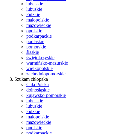
lubelskie
lubuskie
łódzkie
małopolskie
mazowieckie
opolskie
podkarpackie
podlaskie
pomorskie
śląskie
świętokrzyskie
warmińsko-mazurskie
wielkopolskie
zachodniopomorskie
Szukam chłopaka
Cała Polska
dolnośląskie
kujawsko-pomorskie
lubelskie
lubuskie
łódzkie
małopolskie
mazowieckie
opolskie
podkarpackie