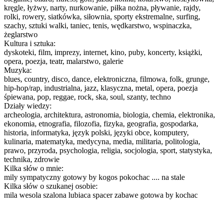
kręgle, łyżwy, narty, nurkowanie, piłka nożna, pływanie, rajdy,
rolki, rowery, siatkówka, siłownia, sporty ekstremalne, surfing,
szachy, sztuki walki, taniec, tenis, wędkarstwo, wspinaczka,
żeglarstwo
Kultura i sztuka:
dyskoteki, film, imprezy, internet, kino, puby, koncerty, książki,
opera, poezja, teatr, malarstwo, galerie
Muzyka:
blues, country, disco, dance, elektroniczna, filmowa, folk, grunge,
hip-hop/rap, industrialna, jazz, klasyczna, metal, opera, poezja
śpiewana, pop, reggae, rock, ska, soul, szanty, techno
Działy wiedzy:
archeologia, architektura, astronomia, biologia, chemia, elektronika,
ekonomia, etnografia, filozofia, fizyka, geografia, gospodarka,
historia, informatyka, język polski, języki obce, komputery,
kulinaria, matematyka, medycyna, media, militaria, politologia,
prawo, przyroda, psychologia, religia, socjologia, sport, statystyka,
technika, zdrowie
Kilka słów o mnie:
mily sympatyczny gotowy by kogos pokochac .... na stale
Kilka słów o szukanej osobie:
mila wesola szalona lubiaca spacer zabawe gotowa by kochac