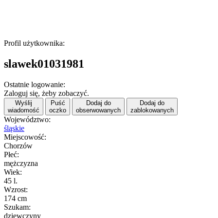
Profil użytkownika:
slawek01031981
Ostatnie logowanie:
Zaloguj się, żeby zobaczyć.
Wyślij
Puść
Dodaj do
Dodaj do
wiadomość
oczko
obserwowanych
zablokowanych
Województwo:
śląskie
Miejscowość:
Chorzów
Płeć:
mężczyzna
Wiek:
45 l.
Wzrost:
174 cm
Szukam:
dziewczyny