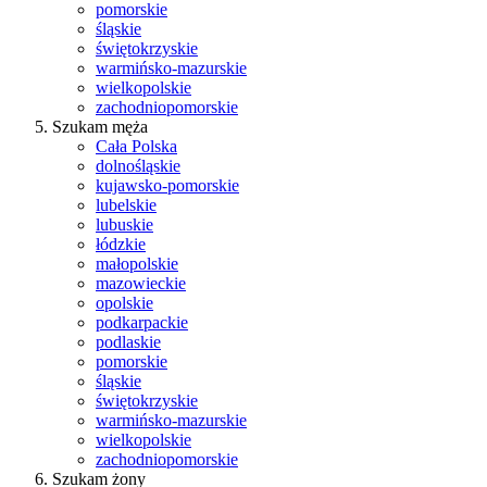
pomorskie
śląskie
świętokrzyskie
warmińsko-mazurskie
wielkopolskie
zachodniopomorskie
Szukam męża
Cała Polska
dolnośląskie
kujawsko-pomorskie
lubelskie
lubuskie
łódzkie
małopolskie
mazowieckie
opolskie
podkarpackie
podlaskie
pomorskie
śląskie
świętokrzyskie
warmińsko-mazurskie
wielkopolskie
zachodniopomorskie
Szukam żony