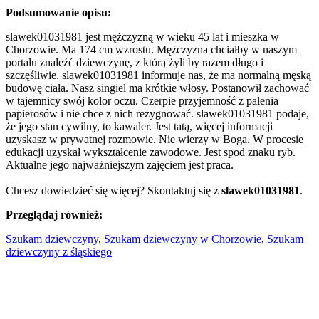
Podsumowanie opisu:
slawek01031981 jest mężczyzną w wieku 45 lat i mieszka w
Chorzowie. Ma 174 cm wzrostu. Mężczyzna chciałby w naszym
portalu znaleźć dziewczynę, z którą żyli by razem długo i
szczęśliwie. slawek01031981 informuje nas, że ma normalną męską
budowę ciała. Nasz singiel ma krótkie włosy. Postanowił zachować
w tajemnicy swój kolor oczu. Czerpie przyjemność z palenia
papierosów i nie chce z nich rezygnować. slawek01031981 podaje,
że jego stan cywilny, to kawaler. Jest tatą, więcej informacji
uzyskasz w prywatnej rozmowie. Nie wierzy w Boga. W procesie
edukacji uzyskał wykształcenie zawodowe. Jest spod znaku ryb.
Aktualne jego najważniejszym zajęciem jest praca.
Chcesz dowiedzieć się więcej? Skontaktuj się z
slawek01031981
.
Przeglądaj również:
Szukam dziewczyny
,
Szukam dziewczyny w Chorzowie
,
Szukam
dziewczyny z śląskiego