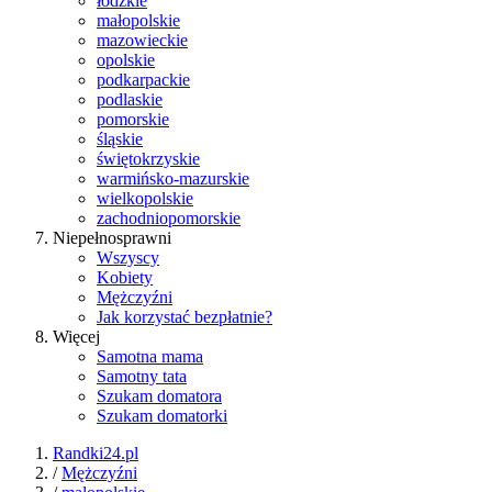
łódzkie
małopolskie
mazowieckie
opolskie
podkarpackie
podlaskie
pomorskie
śląskie
świętokrzyskie
warmińsko-mazurskie
wielkopolskie
zachodniopomorskie
Niepełnosprawni
Wszyscy
Kobiety
Mężczyźni
Jak korzystać bezpłatnie?
Więcej
Samotna mama
Samotny tata
Szukam domatora
Szukam domatorki
Randki24.pl
/
Mężczyźni