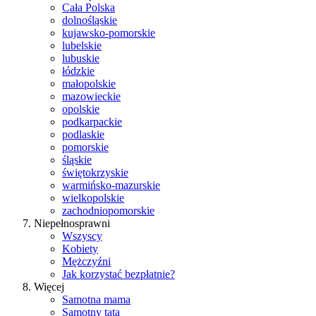
Cała Polska
dolnośląskie
kujawsko-pomorskie
lubelskie
lubuskie
łódzkie
małopolskie
mazowieckie
opolskie
podkarpackie
podlaskie
pomorskie
śląskie
świętokrzyskie
warmińsko-mazurskie
wielkopolskie
zachodniopomorskie
Niepełnosprawni
Wszyscy
Kobiety
Mężczyźni
Jak korzystać bezpłatnie?
Więcej
Samotna mama
Samotny tata