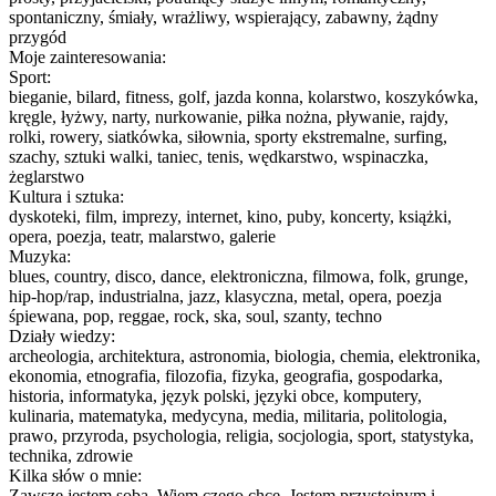
spontaniczny, śmiały, wrażliwy, wspierający, zabawny, żądny
przygód
Moje zainteresowania:
Sport:
bieganie, bilard, fitness, golf, jazda konna, kolarstwo, koszykówka,
kręgle, łyżwy, narty, nurkowanie, piłka nożna, pływanie, rajdy,
rolki, rowery, siatkówka, siłownia, sporty ekstremalne, surfing,
szachy, sztuki walki, taniec, tenis, wędkarstwo, wspinaczka,
żeglarstwo
Kultura i sztuka:
dyskoteki, film, imprezy, internet, kino, puby, koncerty, książki,
opera, poezja, teatr, malarstwo, galerie
Muzyka:
blues, country, disco, dance, elektroniczna, filmowa, folk, grunge,
hip-hop/rap, industrialna, jazz, klasyczna, metal, opera, poezja
śpiewana, pop, reggae, rock, ska, soul, szanty, techno
Działy wiedzy:
archeologia, architektura, astronomia, biologia, chemia, elektronika,
ekonomia, etnografia, filozofia, fizyka, geografia, gospodarka,
historia, informatyka, język polski, języki obce, komputery,
kulinaria, matematyka, medycyna, media, militaria, politologia,
prawo, przyroda, psychologia, religia, socjologia, sport, statystyka,
technika, zdrowie
Kilka słów o mnie:
Zawsze jestem sobą. Wiem czego chcę. Jestem przystojnym i