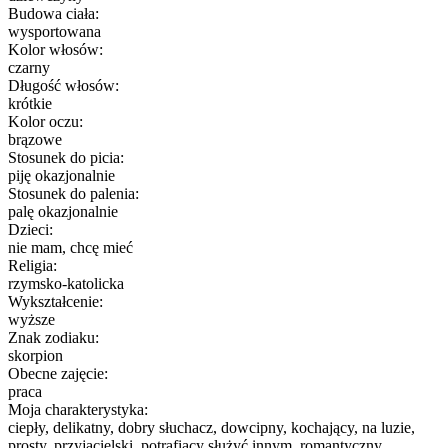
Budowa ciała:
wysportowana
Kolor włosów:
czarny
Długość włosów:
krótkie
Kolor oczu:
brązowe
Stosunek do picia:
piję okazjonalnie
Stosunek do palenia:
palę okazjonalnie
Dzieci:
nie mam, chcę mieć
Religia:
rzymsko-katolicka
Wykształcenie:
wyższe
Znak zodiaku:
skorpion
Obecne zajęcie:
praca
Moja charakterystyka:
ciepły, delikatny, dobry słuchacz, dowcipny, kochający, na luzie,
prosty, przyjacielski, potrafiący służyć innym, romantyczny,