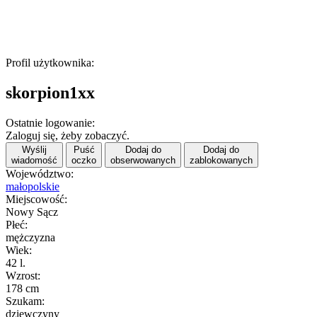
Profil użytkownika:
skorpion1xx
Ostatnie logowanie:
Zaloguj się, żeby zobaczyć.
Wyślij
Puść
Dodaj do
Dodaj do
wiadomość
oczko
obserwowanych
zablokowanych
Województwo:
małopolskie
Miejscowość:
Nowy Sącz
Płeć:
mężczyzna
Wiek:
42 l.
Wzrost:
178 cm
Szukam:
dziewczyny