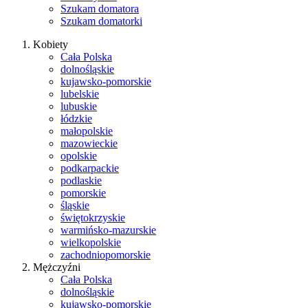
Szukam domatora
Szukam domatorki
Kobiety
Cała Polska
dolnośląskie
kujawsko-pomorskie
lubelskie
lubuskie
łódzkie
małopolskie
mazowieckie
opolskie
podkarpackie
podlaskie
pomorskie
śląskie
świętokrzyskie
warmińsko-mazurskie
wielkopolskie
zachodniopomorskie
Mężczyźni
Cała Polska
dolnośląskie
kujawsko-pomorskie