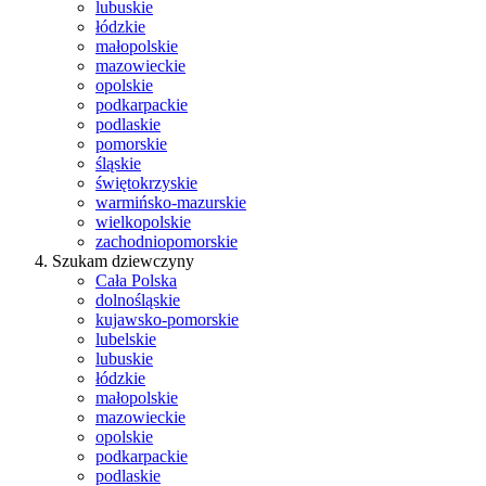
lubuskie
łódzkie
małopolskie
mazowieckie
opolskie
podkarpackie
podlaskie
pomorskie
śląskie
świętokrzyskie
warmińsko-mazurskie
wielkopolskie
zachodniopomorskie
Szukam dziewczyny
Cała Polska
dolnośląskie
kujawsko-pomorskie
lubelskie
lubuskie
łódzkie
małopolskie
mazowieckie
opolskie
podkarpackie
podlaskie