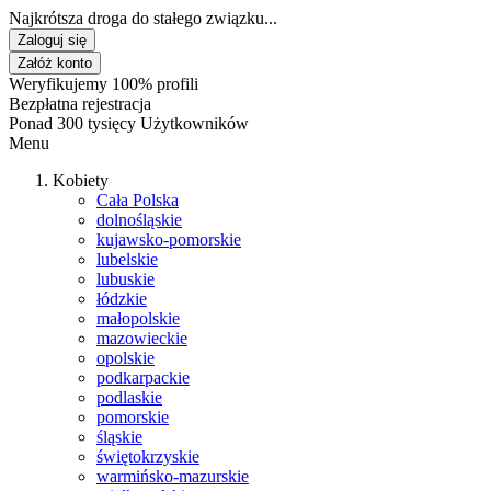
Najkrótsza droga do stałego związku...
Zaloguj się
Załóż konto
Weryfikujemy 100% profili
Bezpłatna rejestracja
Ponad 300 tysięcy Użytkowników
Menu
Kobiety
Cała Polska
dolnośląskie
kujawsko-pomorskie
lubelskie
lubuskie
łódzkie
małopolskie
mazowieckie
opolskie
podkarpackie
podlaskie
pomorskie
śląskie
świętokrzyskie
warmińsko-mazurskie