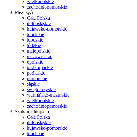
wielkopolskie
zachodniopomorskie
Mężczyźni
Cała Polska
dolnośląskie
kujawsko-pomorskie
lubelskie
lubuskie
łódzkie
małopolskie
mazowieckie
opolskie
podkarpackie
podlaskie
pomorskie
śląskie
świętokrzyskie
warmińsko-mazurskie
wielkopolskie
zachodniopomorskie
Szukam chłopaka
Cała Polska
dolnośląskie
kujawsko-pomorskie
lubelskie