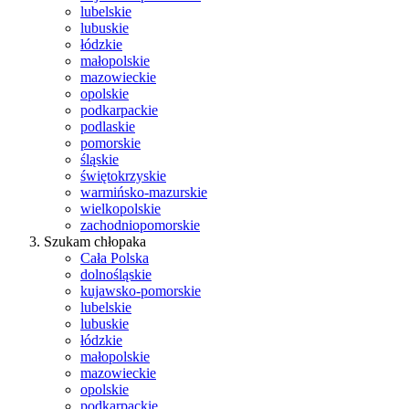
lubelskie
lubuskie
łódzkie
małopolskie
mazowieckie
opolskie
podkarpackie
podlaskie
pomorskie
śląskie
świętokrzyskie
warmińsko-mazurskie
wielkopolskie
zachodniopomorskie
Szukam chłopaka
Cała Polska
dolnośląskie
kujawsko-pomorskie
lubelskie
lubuskie
łódzkie
małopolskie
mazowieckie
opolskie
podkarpackie