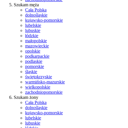
Szukam męża
Cała Polska
dolnośląskie
kujawsko-pomorskie
lubelskie
lubuskie
łódzkie
małopolskie
mazowieckie
opolskie
podkarpackie
podlaskie
pomorskie
śląskie
świętokrzyskie
warmińsko-mazurskie
wielkopolskie
zachodniopomorskie
Szukam żony
Cała Polska
dolnośląskie
kujawsko-pomorskie
lubelskie
lubuskie