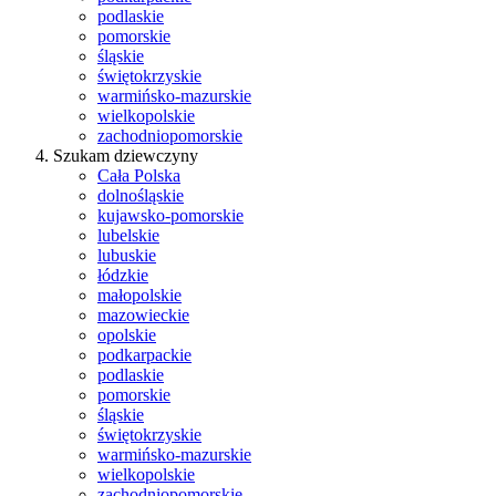
podlaskie
pomorskie
śląskie
świętokrzyskie
warmińsko-mazurskie
wielkopolskie
zachodniopomorskie
Szukam dziewczyny
Cała Polska
dolnośląskie
kujawsko-pomorskie
lubelskie
lubuskie
łódzkie
małopolskie
mazowieckie
opolskie
podkarpackie
podlaskie
pomorskie
śląskie
świętokrzyskie
warmińsko-mazurskie
wielkopolskie
zachodniopomorskie