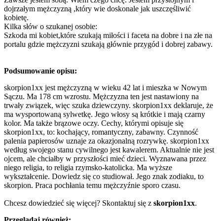
dojrzałym mężczyzną ,który wie doskonale jak uszczęśliwić
kobietę.
Kilka słów o szukanej osobie:
Szkoda mi kobiet,które szukają miłości i faceta na dobre i na złe na
portalu gdzie mężczyzni szukają głównie przygód i dobrej zabawy.
Podsumowanie opisu:
skorpion1xx jest mężczyzną w wieku 42 lat i mieszka w Nowym
Sączu. Ma 178 cm wzrostu. Mężczyzna ten jest nastawiony na
trwały związek, więc szuka dziewczyny. skorpion1xx deklaruje, że
ma wysportowaną sylwetkę. Jego włosy są krótkie i mają czarny
kolor. Ma także brązowe oczy. Cechy, którymi opisuje się
skorpion1xx, to: kochający, romantyczny, zabawny. Czynność
palenia papierosów uznaje za okazjonalną rozrywkę. skorpion1xx
według swojego stanu cywilnego jest kawalerem. Aktualnie nie jest
ojcem, ale chciałby w przyszłości mieć dzieci. Wyznawana przez
niego religia, to religia rzymsko-katolicka. Ma wyższe
wykształcenie. Dowiedz się co studiował. Jego znak zodiaku, to
skorpion. Praca pochłania temu mężczyźnie sporo czasu.
Chcesz dowiedzieć się więcej? Skontaktuj się z
skorpion1xx
.
Przeglądaj również: