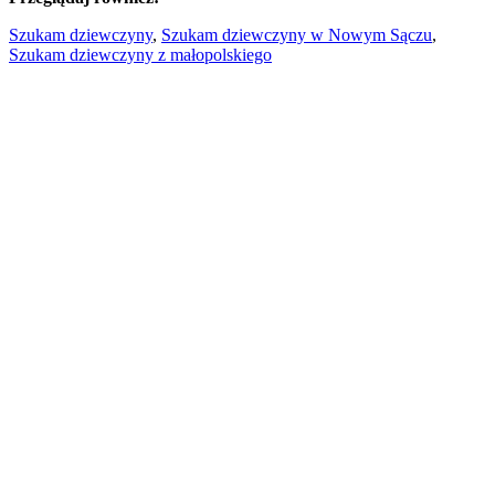
Szukam dziewczyny
,
Szukam dziewczyny w Nowym Sączu
,
Szukam dziewczyny z małopolskiego