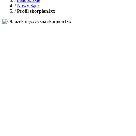
/
małopolskie
/
Nowy Sącz
/
Profil skorpion1xx