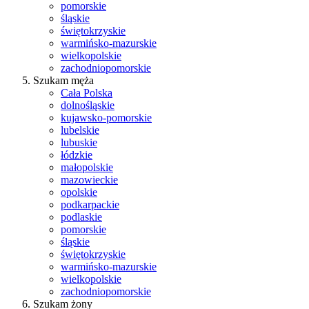
pomorskie
śląskie
świętokrzyskie
warmińsko-mazurskie
wielkopolskie
zachodniopomorskie
Szukam męża
Cała Polska
dolnośląskie
kujawsko-pomorskie
lubelskie
lubuskie
łódzkie
małopolskie
mazowieckie
opolskie
podkarpackie
podlaskie
pomorskie
śląskie
świętokrzyskie
warmińsko-mazurskie
wielkopolskie
zachodniopomorskie
Szukam żony