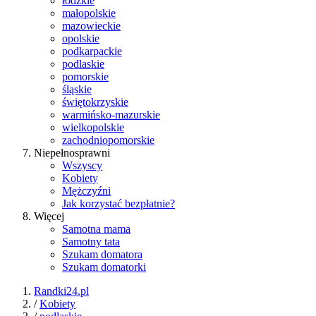
łódzkie
małopolskie
mazowieckie
opolskie
podkarpackie
podlaskie
pomorskie
śląskie
świętokrzyskie
warmińsko-mazurskie
wielkopolskie
zachodniopomorskie
Niepełnosprawni
Wszyscy
Kobiety
Mężczyźni
Jak korzystać bezpłatnie?
Więcej
Samotna mama
Samotny tata
Szukam domatora
Szukam domatorki
Randki24.pl
/
Kobiety