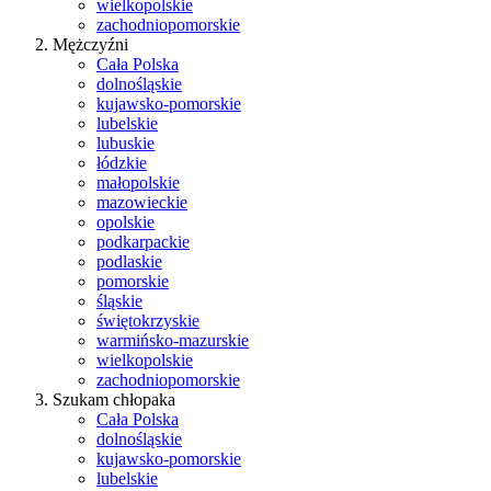
wielkopolskie
zachodniopomorskie
Mężczyźni
Cała Polska
dolnośląskie
kujawsko-pomorskie
lubelskie
lubuskie
łódzkie
małopolskie
mazowieckie
opolskie
podkarpackie
podlaskie
pomorskie
śląskie
świętokrzyskie
warmińsko-mazurskie
wielkopolskie
zachodniopomorskie
Szukam chłopaka
Cała Polska
dolnośląskie
kujawsko-pomorskie
lubelskie