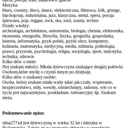
Muzyka:
blues, country, disco, dance, elektroniczna, filmowa, folk, grunge,
hip-hop/rap, industrialna, jazz, klasyczna, metal, opera, poezja
śpiewana, pop, reggae, rock, ska, soul, szanty, techno
Działy wiedzy:
archeologia, architektura, astronomia, biologia, chemia, elektronika,
ekonomia, etnografia, filozofia, fizyka, geografia, gospodarka,
historia, informatyka, język polski, języki obce, komputery,
kulinaria, matematyka, medycyna, media, militaria, politologia,
prawo, przyroda, psychologia, religia, socjologia, sport, statystyka,
technika, zdrowie
Kilka słów o mnie:
Hej szukam miłości. Młoda dziewczyna szukające drugiej połówki.
Osobom,które myślę o czymś innym po dziękuję.
Kilka słów o szukanej osobie:
Osoba, której szukam miała wady takie jak:czuły, wspieranie,
bezpieczeństwo, mily, wesoły, uśmiechnięty, radosny, wie co w
życiu jest najwazniejsze, poukładane, tolerancyjny itp. Szukam
meża.
Podsumowanie opisu:
silna277xd jest dziewczyną w wieku 32 lat i mieszka w
Białymstoku. Zależy jej na poznaniu chłopaka w przedziale