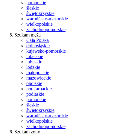
pomorskie
śląskie
świętokrzyskie
warmińsko-mazurskie
wielkopolskie
zachodniopomorskie
Szukam męża
Cała Polska
dolnośląskie
kujawsko-pomorskie
lubelskie
lubuskie
łódzkie
małopolskie
mazowieckie
opolskie
podkarpackie
podlaskie
pomorskie
śląskie
świętokrzyskie
warmińsko-mazurskie
wielkopolskie
zachodniopomorskie
Szukam żony