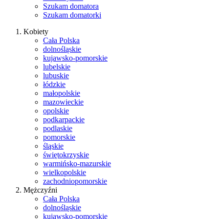
Szukam domatora
Szukam domatorki
Kobiety
Cała Polska
dolnośląskie
kujawsko-pomorskie
lubelskie
lubuskie
łódzkie
małopolskie
mazowieckie
opolskie
podkarpackie
podlaskie
pomorskie
śląskie
świętokrzyskie
warmińsko-mazurskie
wielkopolskie
zachodniopomorskie
Mężczyźni
Cała Polska
dolnośląskie
kujawsko-pomorskie