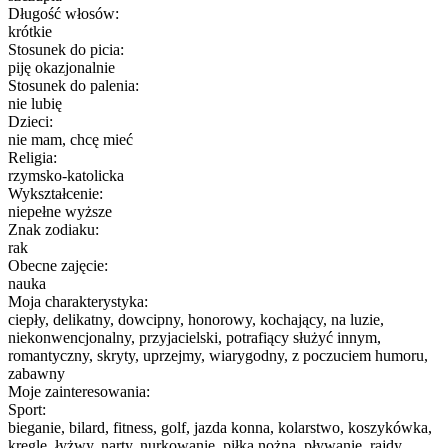
Długość włosów:
krótkie
Stosunek do picia:
piję okazjonalnie
Stosunek do palenia:
nie lubię
Dzieci:
nie mam, chcę mieć
Religia:
rzymsko-katolicka
Wykształcenie:
niepełne wyższe
Znak zodiaku:
rak
Obecne zajęcie:
nauka
Moja charakterystyka:
ciepły, delikatny, dowcipny, honorowy, kochający, na luzie,
niekonwencjonalny, przyjacielski, potrafiący służyć innym,
romantyczny, skryty, uprzejmy, wiarygodny, z poczuciem humoru,
zabawny
Moje zainteresowania:
Sport:
bieganie, bilard, fitness, golf, jazda konna, kolarstwo, koszykówka,
kręgle, łyżwy, narty, nurkowanie, piłka nożna, pływanie, rajdy,