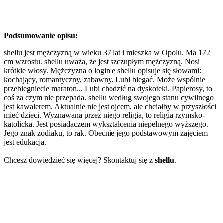
Podsumowanie opisu:
shellu jest mężczyzną w wieku 37 lat i mieszka w Opolu. Ma 172
cm wzrostu. shellu uważa, że jest szczupłym mężczyzną. Nosi
krótkie włosy. Mężczyzna o loginie shellu opisuje się słowami:
kochający, romantyczny, zabawny. Lubi biegać. Może wspólnie
przebiegniecie maraton... Lubi chodzić na dyskoteki. Papierosy, to
coś za czym nie przepada. shellu według swojego stanu cywilnego
jest kawalerem. Aktualnie nie jest ojcem, ale chciałby w przyszłości
mieć dzieci. Wyznawana przez niego religia, to religia rzymsko-
katolicka. Jest posiadaczem wykształcenia niepełnego wyższego.
Jego znak zodiaku, to rak. Obecnie jego podstawowym zajęciem
jest edukacja.
Chcesz dowiedzieć się więcej? Skontaktuj się z
shellu
.