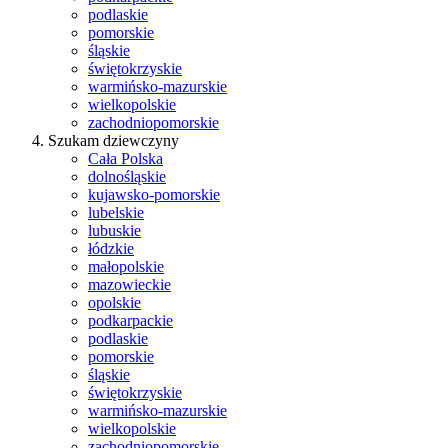
podlaskie
pomorskie
śląskie
świętokrzyskie
warmińsko-mazurskie
wielkopolskie
zachodniopomorskie
Szukam dziewczyny
Cała Polska
dolnośląskie
kujawsko-pomorskie
lubelskie
lubuskie
łódzkie
małopolskie
mazowieckie
opolskie
podkarpackie
podlaskie
pomorskie
śląskie
świętokrzyskie
warmińsko-mazurskie
wielkopolskie
zachodniopomorskie