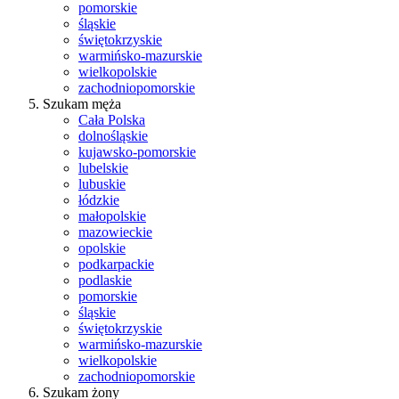
pomorskie
śląskie
świętokrzyskie
warmińsko-mazurskie
wielkopolskie
zachodniopomorskie
Szukam męża
Cała Polska
dolnośląskie
kujawsko-pomorskie
lubelskie
lubuskie
łódzkie
małopolskie
mazowieckie
opolskie
podkarpackie
podlaskie
pomorskie
śląskie
świętokrzyskie
warmińsko-mazurskie
wielkopolskie
zachodniopomorskie
Szukam żony