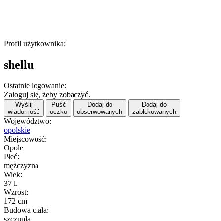
Profil użytkownika:
shellu
Ostatnie logowanie:
Zaloguj się, żeby zobaczyć.
Wyślij
Puść
Dodaj do
Dodaj do
wiadomość
oczko
obserwowanych
zablokowanych
Województwo:
opolskie
Miejscowość:
Opole
Płeć:
mężczyzna
Wiek:
37 l.
Wzrost:
172 cm
Budowa ciała:
szczupła