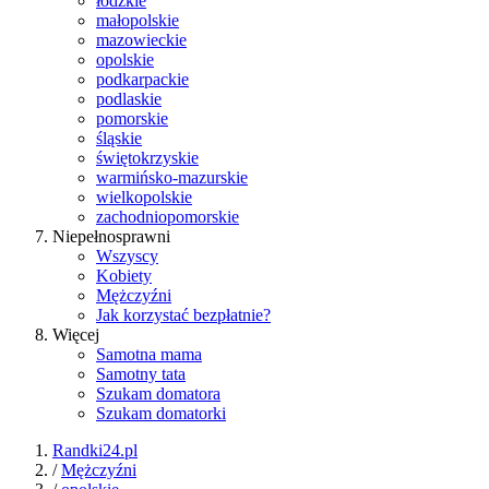
łódzkie
małopolskie
mazowieckie
opolskie
podkarpackie
podlaskie
pomorskie
śląskie
świętokrzyskie
warmińsko-mazurskie
wielkopolskie
zachodniopomorskie
Niepełnosprawni
Wszyscy
Kobiety
Mężczyźni
Jak korzystać bezpłatnie?
Więcej
Samotna mama
Samotny tata
Szukam domatora
Szukam domatorki
Randki24.pl
/
Mężczyźni