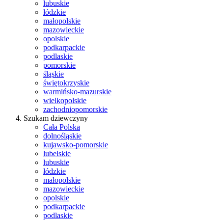
lubuskie
łódzkie
małopolskie
mazowieckie
opolskie
podkarpackie
podlaskie
pomorskie
śląskie
świętokrzyskie
warmińsko-mazurskie
wielkopolskie
zachodniopomorskie
Szukam dziewczyny
Cała Polska
dolnośląskie
kujawsko-pomorskie
lubelskie
lubuskie
łódzkie
małopolskie
mazowieckie
opolskie
podkarpackie
podlaskie