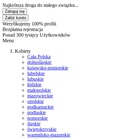
Najkrótsza droga do stałego związku...
Zaloguj się
Załóż konto
Weryfikujemy 100% profili
Bezpłatna rejestracja
Ponad 300 tysięcy Użytkowników
Menu
Kobiety
Cała Polska
dolnośląskie
kujawsko-pomorskie
lubelskie
lubuskie
łódzkie
małopolskie
mazowieckie
opolskie
podkarpackie
podlaskie
pomorskie
śląskie
świętokrzyskie
warmińsko-mazurskie