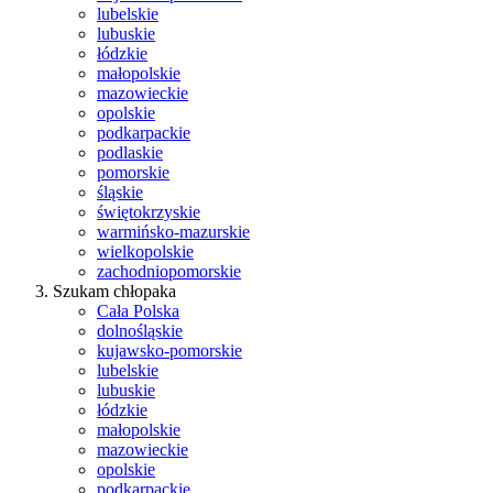
lubelskie
lubuskie
łódzkie
małopolskie
mazowieckie
opolskie
podkarpackie
podlaskie
pomorskie
śląskie
świętokrzyskie
warmińsko-mazurskie
wielkopolskie
zachodniopomorskie
Szukam chłopaka
Cała Polska
dolnośląskie
kujawsko-pomorskie
lubelskie
lubuskie
łódzkie
małopolskie
mazowieckie
opolskie
podkarpackie