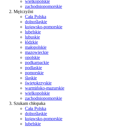
wielkopolskie
zachodniopomorskie
Mężczyźni
Cała Polska
dolnośląskie
kujawsko-pomorskie
lubelskie
lubuskie
łódzkie
małopolskie
mazowieckie
opolskie
podkarpackie
podlaskie
pomorskie
śląskie
świętokrzyskie
warmińsko-mazurskie
wielkopolskie
zachodniopomorskie
Szukam chłopaka
Cała Polska
dolnośląskie
kujawsko-pomorskie
lubelskie