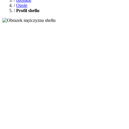
/
opolskie
/
Opole
/
Profil shellu