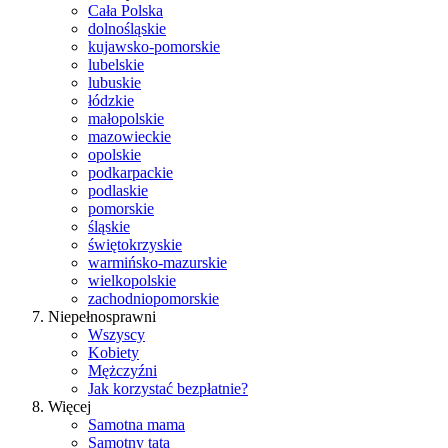
Cała Polska
dolnośląskie
kujawsko-pomorskie
lubelskie
lubuskie
łódzkie
małopolskie
mazowieckie
opolskie
podkarpackie
podlaskie
pomorskie
śląskie
świętokrzyskie
warmińsko-mazurskie
wielkopolskie
zachodniopomorskie
Niepełnosprawni
Wszyscy
Kobiety
Mężczyźni
Jak korzystać bezpłatnie?
Więcej
Samotna mama
Samotny tata