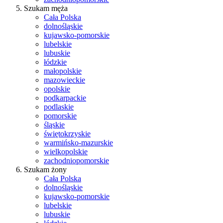
Szukam męża
Cała Polska
dolnośląskie
kujawsko-pomorskie
lubelskie
lubuskie
łódzkie
małopolskie
mazowieckie
opolskie
podkarpackie
podlaskie
pomorskie
śląskie
świętokrzyskie
warmińsko-mazurskie
wielkopolskie
zachodniopomorskie
Szukam żony
Cała Polska
dolnośląskie
kujawsko-pomorskie
lubelskie
lubuskie