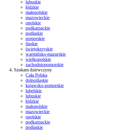
lubuskie
łódzkie
małopolskie
mazowieckie
opolskie
podkarpackie
podlaskie
pomorskie
śląskie
świętokrzyskie
warmińsko-mazurskie
wielkopolskie
zachodniopomorskie
Szukam dziewczyny
Cała Polska
dolnośląskie
kujawsko-pomorskie
lubelskie
lubuskie
łódzkie
małopolskie
mazowieckie
opolskie
podkarpackie
podlaskie