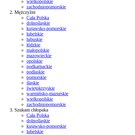
wielkopolskie
zachodniopomorskie
Mężczyźni
Cała Polska
dolnośląskie
kujawsko-pomorskie
lubelskie
lubuskie
łódzkie
małopolskie
mazowieckie
opolskie
podkarpackie
podlaskie
pomorskie
śląskie
świętokrzyskie
warmińsko-mazurskie
wielkopolskie
zachodniopomorskie
Szukam chłopaka
Cała Polska
dolnośląskie
kujawsko-pomorskie
lubelskie