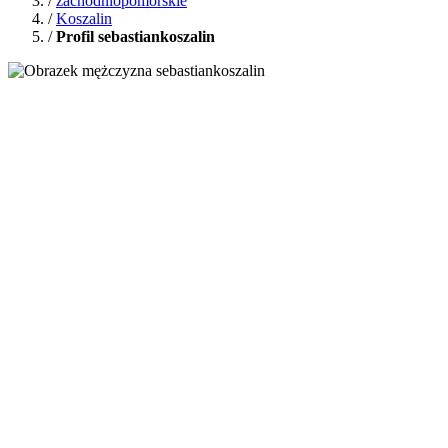
/
zachodniopomorskie
/
Koszalin
/
Profil sebastiankoszalin