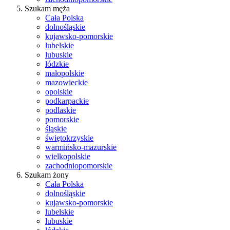
Szukam męża
Cała Polska
dolnośląskie
kujawsko-pomorskie
lubelskie
lubuskie
łódzkie
małopolskie
mazowieckie
opolskie
podkarpackie
podlaskie
pomorskie
śląskie
świętokrzyskie
warmińsko-mazurskie
wielkopolskie
zachodniopomorskie
Szukam żony
Cała Polska
dolnośląskie
kujawsko-pomorskie
lubelskie
lubuskie