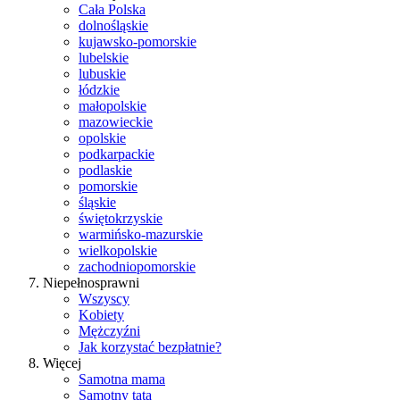
Cała Polska
dolnośląskie
kujawsko-pomorskie
lubelskie
lubuskie
łódzkie
małopolskie
mazowieckie
opolskie
podkarpackie
podlaskie
pomorskie
śląskie
świętokrzyskie
warmińsko-mazurskie
wielkopolskie
zachodniopomorskie
Niepełnosprawni
Wszyscy
Kobiety
Mężczyźni
Jak korzystać bezpłatnie?
Więcej
Samotna mama
Samotny tata