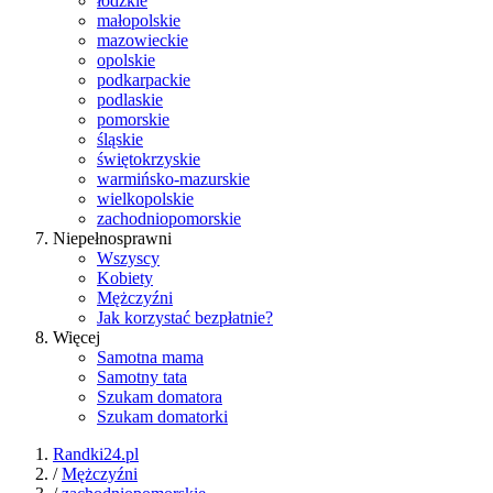
łódzkie
małopolskie
mazowieckie
opolskie
podkarpackie
podlaskie
pomorskie
śląskie
świętokrzyskie
warmińsko-mazurskie
wielkopolskie
zachodniopomorskie
Niepełnosprawni
Wszyscy
Kobiety
Mężczyźni
Jak korzystać bezpłatnie?
Więcej
Samotna mama
Samotny tata
Szukam domatora
Szukam domatorki
Randki24.pl
/
Mężczyźni