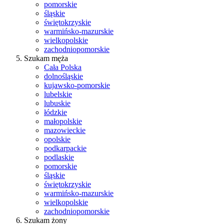
pomorskie
śląskie
świętokrzyskie
warmińsko-mazurskie
wielkopolskie
zachodniopomorskie
Szukam męża
Cała Polska
dolnośląskie
kujawsko-pomorskie
lubelskie
lubuskie
łódzkie
małopolskie
mazowieckie
opolskie
podkarpackie
podlaskie
pomorskie
śląskie
świętokrzyskie
warmińsko-mazurskie
wielkopolskie
zachodniopomorskie
Szukam żony