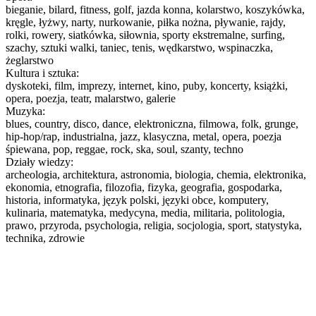
bieganie, bilard, fitness, golf, jazda konna, kolarstwo, koszykówka,
kręgle, łyżwy, narty, nurkowanie, piłka nożna, pływanie, rajdy,
rolki, rowery, siatkówka, siłownia, sporty ekstremalne, surfing,
szachy, sztuki walki, taniec, tenis, wędkarstwo, wspinaczka,
żeglarstwo
Kultura i sztuka:
dyskoteki, film, imprezy, internet, kino, puby, koncerty, książki,
opera, poezja, teatr, malarstwo, galerie
Muzyka:
blues, country, disco, dance, elektroniczna, filmowa, folk, grunge,
hip-hop/rap, industrialna, jazz, klasyczna, metal, opera, poezja
śpiewana, pop, reggae, rock, ska, soul, szanty, techno
Działy wiedzy:
archeologia, architektura, astronomia, biologia, chemia, elektronika,
ekonomia, etnografia, filozofia, fizyka, geografia, gospodarka,
historia, informatyka, język polski, języki obce, komputery,
kulinaria, matematyka, medycyna, media, militaria, politologia,
prawo, przyroda, psychologia, religia, socjologia, sport, statystyka,
technika, zdrowie