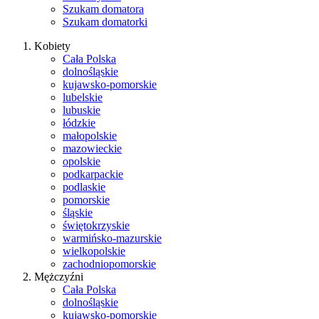
Szukam domatora
Szukam domatorki
Kobiety
Cała Polska
dolnośląskie
kujawsko-pomorskie
lubelskie
lubuskie
łódzkie
małopolskie
mazowieckie
opolskie
podkarpackie
podlaskie
pomorskie
śląskie
świętokrzyskie
warmińsko-mazurskie
wielkopolskie
zachodniopomorskie
Mężczyźni
Cała Polska
dolnośląskie
kujawsko-pomorskie