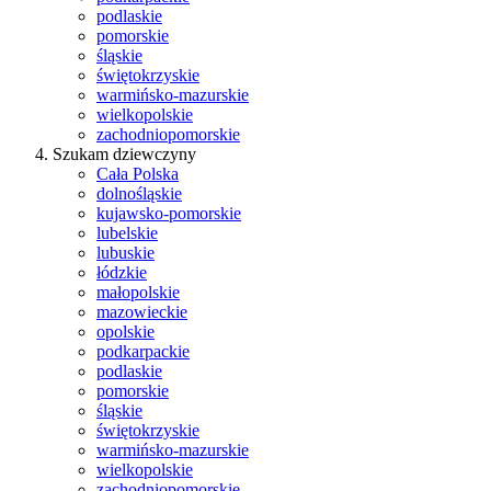
podlaskie
pomorskie
śląskie
świętokrzyskie
warmińsko-mazurskie
wielkopolskie
zachodniopomorskie
Szukam dziewczyny
Cała Polska
dolnośląskie
kujawsko-pomorskie
lubelskie
lubuskie
łódzkie
małopolskie
mazowieckie
opolskie
podkarpackie
podlaskie
pomorskie
śląskie
świętokrzyskie
warmińsko-mazurskie
wielkopolskie
zachodniopomorskie