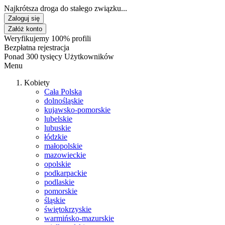
Najkrótsza droga do stałego związku...
Zaloguj się
Załóż konto
Weryfikujemy 100% profili
Bezpłatna rejestracja
Ponad 300 tysięcy Użytkowników
Menu
Kobiety
Cała Polska
dolnośląskie
kujawsko-pomorskie
lubelskie
lubuskie
łódzkie
małopolskie
mazowieckie
opolskie
podkarpackie
podlaskie
pomorskie
śląskie
świętokrzyskie
warmińsko-mazurskie