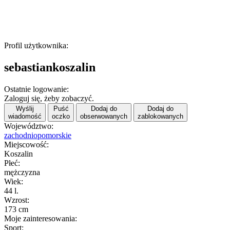
Profil użytkownika:
sebastiankoszalin
Ostatnie logowanie:
Zaloguj się, żeby zobaczyć.
Wyślij
Puść
Dodaj do
Dodaj do
wiadomość
oczko
obserwowanych
zablokowanych
Województwo:
zachodniopomorskie
Miejscowość:
Koszalin
Płeć:
mężczyzna
Wiek:
44 l.
Wzrost:
173 cm
Moje zainteresowania:
Sport: