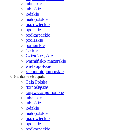
lubelskie
lubuskie
łódzkie
małopolskie
mazowieckie
opolskie
podkarpackie
podlaskie
pomorskie
śląskie
świętokrzyskie
warmińsko-mazurskie
wielkopolskie
zachodniopomorskie
Szukam chłopaka
Cała Polska
dolnośląskie
kujawsko-pomorskie
lubelskie
lubuskie
łódzkie
małopolskie
mazowieckie
opolskie
podkarpackie