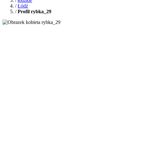
/
łódzkie
/
Łódź
/
Profil rybka_29