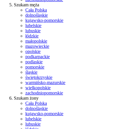
Szukam męża
Cała Polska
dolnośląskie
kujawsko-pomorskie
lubelskie
lubuskie
łódzkie
małopolskie
mazowieckie
opolskie
podkarpackie
podlaskie
pomorskie
śląskie
świętokrzyskie
warmińsko-mazurskie
wielkopolskie
zachodniopomorskie
Szukam żony
Cała Polska
dolnośląskie
kujawsko-pomorskie
lubelskie
lubuskie