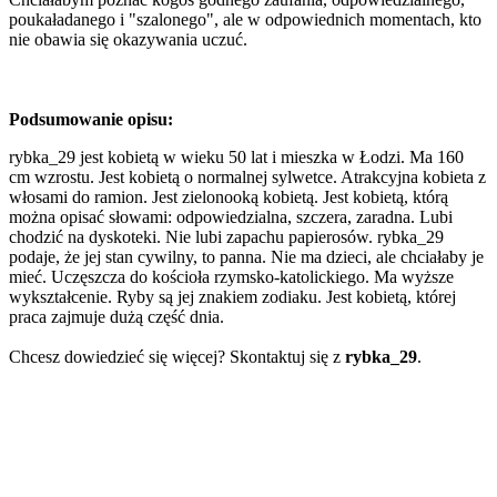
poukaładanego i "szalonego", ale w odpowiednich momentach, kto
nie obawia się okazywania uczuć.
Podsumowanie opisu:
rybka_29 jest kobietą w wieku 50 lat i mieszka w Łodzi. Ma 160
cm wzrostu. Jest kobietą o normalnej sylwetce. Atrakcyjna kobieta z
włosami do ramion. Jest zielonooką kobietą. Jest kobietą, którą
można opisać słowami: odpowiedzialna, szczera, zaradna. Lubi
chodzić na dyskoteki. Nie lubi zapachu papierosów. rybka_29
podaje, że jej stan cywilny, to panna. Nie ma dzieci, ale chciałaby je
mieć. Uczęszcza do kościoła rzymsko-katolickiego. Ma wyższe
wykształcenie. Ryby są jej znakiem zodiaku. Jest kobietą, której
praca zajmuje dużą część dnia.
Chcesz dowiedzieć się więcej? Skontaktuj się z
rybka_29
.