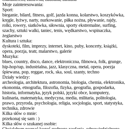
Moje zainteresowania:
Sport:
bieganie, bilard, fitness, golf, jazda konna, kolarstwo, koszykówka,
kręgle, łyżwy, narty, nurkowanie, piłka nożna, pływanie, rajdy,
rolki, rowery, siatkówka, siłownia, sporty ekstremalne, surfing,
szachy, sztuki walki, taniec, tenis, wędkarstwo, wspinaczka,
żeglarstwo
Kultura i sztuka:
dyskoteki, film, imprezy, internet, kino, puby, koncerty, książki,
opera, poezja, teatr, malarstwo, galerie
Muzyka:
blues, country, disco, dance, elektroniczna, filmowa, folk, grunge,
hip-hop/rap, industrialna, jazz, klasyczna, metal, opera, poezja
śpiewana, pop, reggae, rock, ska, soul, szanty, techno
Działy wiedzy:
archeologia, architektura, astronomia, biologia, chemia, elektronika,
ekonomia, etnografia, filozofia, fizyka, geografia, gospodarka,
historia, informatyka, język polski, języki obce, komputery,
kulinaria, matematyka, medycyna, media, militaria, politologia,
prawo, przyroda, psychologia, religia, socjologia, sport, statystyka,
technika, zdrowie
Kilka słów o mnie:
przekonaj się sam : )
Kilka słów o szukanej osobie:
Chciałabym poznać kogoś godnego zaufania, odpowiedzialnego,