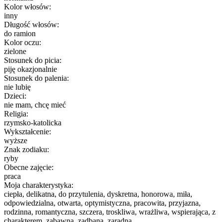
Kolor włosów:
inny
Długość włosów:
do ramion
Kolor oczu:
zielone
Stosunek do picia:
piję okazjonalnie
Stosunek do palenia:
nie lubię
Dzieci:
nie mam, chcę mieć
Religia:
rzymsko-katolicka
Wykształcenie:
wyższe
Znak zodiaku:
ryby
Obecne zajęcie:
praca
Moja charakterystyka:
ciepła, delikatna, do przytulenia, dyskretna, honorowa, miła,
odpowiedzialna, otwarta, optymistyczna, pracowita, przyjazna,
rodzinna, romantyczna, szczera, troskliwa, wrażliwa, wspierająca, z
charakterem, zabawna, zadbana, zaradna