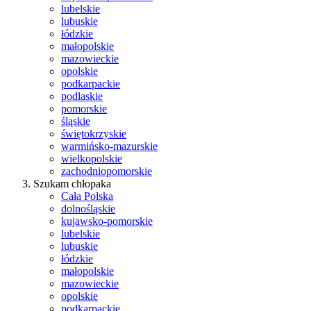
lubelskie
lubuskie
łódzkie
małopolskie
mazowieckie
opolskie
podkarpackie
podlaskie
pomorskie
śląskie
świętokrzyskie
warmińsko-mazurskie
wielkopolskie
zachodniopomorskie
Szukam chłopaka
Cała Polska
dolnośląskie
kujawsko-pomorskie
lubelskie
lubuskie
łódzkie
małopolskie
mazowieckie
opolskie
podkarpackie