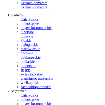
Szukam domatora
Szukam domatorki
Kobiety
Cała Polska
dolnośląskie
kujawsko-pomorskie
lubelskie
lubuskie
łódzkie
małopolskie
mazowieckie
opolskie
podkarpackie
podlaskie
pomorskie
śląskie
świętokrzyskie
warmińsko-mazurskie
wielkopolskie
zachodniopomorskie
Mężczyźni
Cała Polska
dolnośląskie
kujawsko-pomorskie