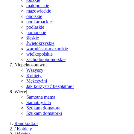
łódzkie
małopolskie
mazowieckie
opolskie
podkarpackie
podlaskie
pomorskie
śląskie
świętokrzyskie
warmińsko-mazurskie
wielkopolskie
zachodniopomorskie
Niepełnosprawni
Wszyscy
Kobiety
Mężczyźni
Jak korzystać bezpłatnie?
Więcej
Samotna mama
Samotny tata
Szukam domatora
Szukam domatorki
Randki24.pl
/
Kobiety