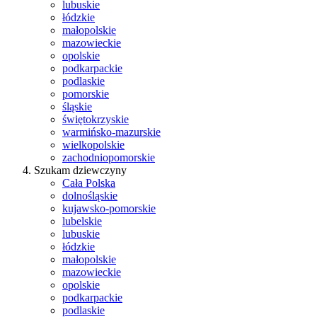
lubuskie
łódzkie
małopolskie
mazowieckie
opolskie
podkarpackie
podlaskie
pomorskie
śląskie
świętokrzyskie
warmińsko-mazurskie
wielkopolskie
zachodniopomorskie
Szukam dziewczyny
Cała Polska
dolnośląskie
kujawsko-pomorskie
lubelskie
lubuskie
łódzkie
małopolskie
mazowieckie
opolskie
podkarpackie
podlaskie