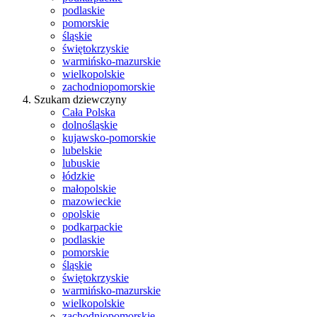
podlaskie
pomorskie
śląskie
świętokrzyskie
warmińsko-mazurskie
wielkopolskie
zachodniopomorskie
Szukam dziewczyny
Cała Polska
dolnośląskie
kujawsko-pomorskie
lubelskie
lubuskie
łódzkie
małopolskie
mazowieckie
opolskie
podkarpackie
podlaskie
pomorskie
śląskie
świętokrzyskie
warmińsko-mazurskie
wielkopolskie
zachodniopomorskie