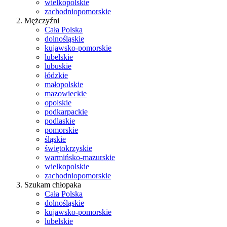
wielkopolskie
zachodniopomorskie
Mężczyźni
Cała Polska
dolnośląskie
kujawsko-pomorskie
lubelskie
lubuskie
łódzkie
małopolskie
mazowieckie
opolskie
podkarpackie
podlaskie
pomorskie
śląskie
świętokrzyskie
warmińsko-mazurskie
wielkopolskie
zachodniopomorskie
Szukam chłopaka
Cała Polska
dolnośląskie
kujawsko-pomorskie
lubelskie