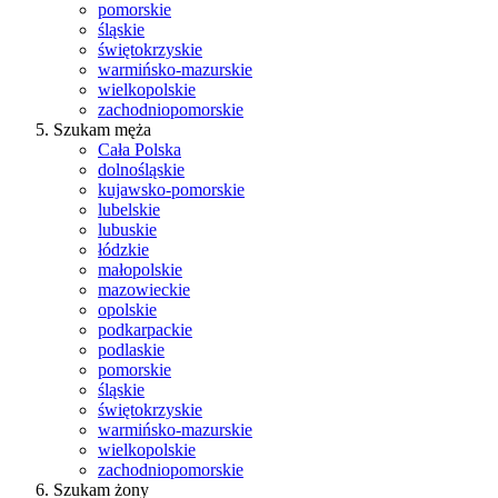
pomorskie
śląskie
świętokrzyskie
warmińsko-mazurskie
wielkopolskie
zachodniopomorskie
Szukam męża
Cała Polska
dolnośląskie
kujawsko-pomorskie
lubelskie
lubuskie
łódzkie
małopolskie
mazowieckie
opolskie
podkarpackie
podlaskie
pomorskie
śląskie
świętokrzyskie
warmińsko-mazurskie
wielkopolskie
zachodniopomorskie
Szukam żony