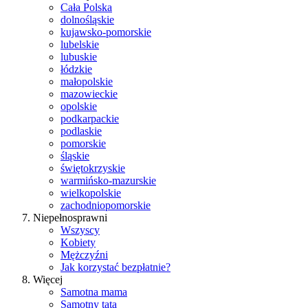
Cała Polska
dolnośląskie
kujawsko-pomorskie
lubelskie
lubuskie
łódzkie
małopolskie
mazowieckie
opolskie
podkarpackie
podlaskie
pomorskie
śląskie
świętokrzyskie
warmińsko-mazurskie
wielkopolskie
zachodniopomorskie
Niepełnosprawni
Wszyscy
Kobiety
Mężczyźni
Jak korzystać bezpłatnie?
Więcej
Samotna mama
Samotny tata