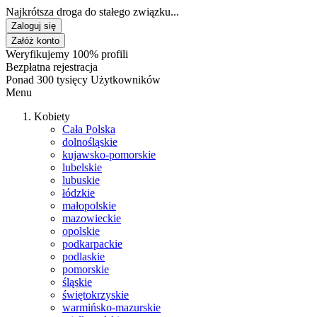
Najkrótsza droga do stałego związku...
Zaloguj się
Załóż konto
Weryfikujemy 100% profili
Bezpłatna rejestracja
Ponad 300 tysięcy Użytkowników
Menu
Kobiety
Cała Polska
dolnośląskie
kujawsko-pomorskie
lubelskie
lubuskie
łódzkie
małopolskie
mazowieckie
opolskie
podkarpackie
podlaskie
pomorskie
śląskie
świętokrzyskie
warmińsko-mazurskie