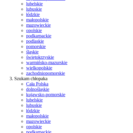
lubelskie
lubuskie
łódzkie
małopolskie
mazowieckie
opolskie
podkarpackie
podlaskie
pomorskie
śląskie
świętokrzyskie
warmińsko-mazurskie
wielkopolskie
zachodniopomorskie
Szukam chłopaka
Cała Polska
dolnośląskie
kujawsko-pomorskie
lubelskie
lubuskie
łódzkie
małopolskie
mazowieckie
opolskie
podkarpackie