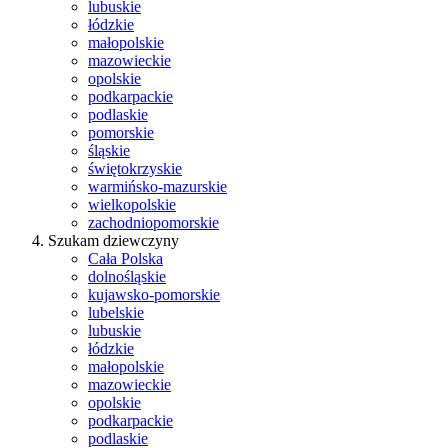
lubuskie
łódzkie
małopolskie
mazowieckie
opolskie
podkarpackie
podlaskie
pomorskie
śląskie
świętokrzyskie
warmińsko-mazurskie
wielkopolskie
zachodniopomorskie
Szukam dziewczyny
Cała Polska
dolnośląskie
kujawsko-pomorskie
lubelskie
lubuskie
łódzkie
małopolskie
mazowieckie
opolskie
podkarpackie
podlaskie