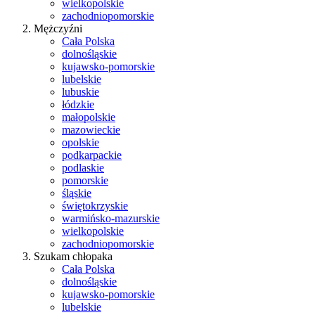
wielkopolskie
zachodniopomorskie
Mężczyźni
Cała Polska
dolnośląskie
kujawsko-pomorskie
lubelskie
lubuskie
łódzkie
małopolskie
mazowieckie
opolskie
podkarpackie
podlaskie
pomorskie
śląskie
świętokrzyskie
warmińsko-mazurskie
wielkopolskie
zachodniopomorskie
Szukam chłopaka
Cała Polska
dolnośląskie
kujawsko-pomorskie
lubelskie