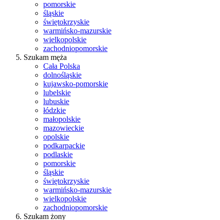
pomorskie
śląskie
świętokrzyskie
warmińsko-mazurskie
wielkopolskie
zachodniopomorskie
Szukam męża
Cała Polska
dolnośląskie
kujawsko-pomorskie
lubelskie
lubuskie
łódzkie
małopolskie
mazowieckie
opolskie
podkarpackie
podlaskie
pomorskie
śląskie
świętokrzyskie
warmińsko-mazurskie
wielkopolskie
zachodniopomorskie
Szukam żony