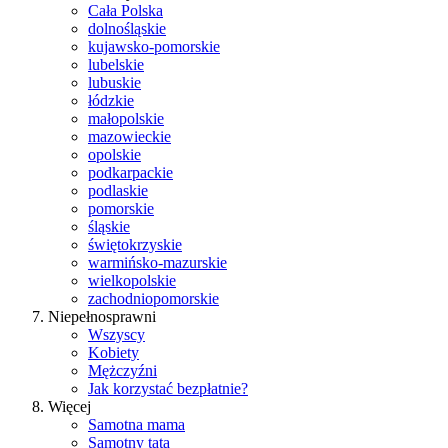
Cała Polska
dolnośląskie
kujawsko-pomorskie
lubelskie
lubuskie
łódzkie
małopolskie
mazowieckie
opolskie
podkarpackie
podlaskie
pomorskie
śląskie
świętokrzyskie
warmińsko-mazurskie
wielkopolskie
zachodniopomorskie
Niepełnosprawni
Wszyscy
Kobiety
Mężczyźni
Jak korzystać bezpłatnie?
Więcej
Samotna mama
Samotny tata