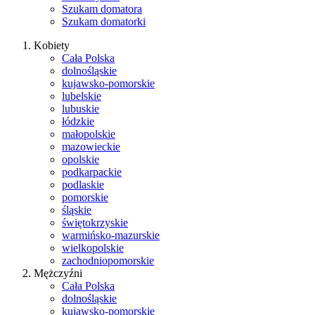
Szukam domatora
Szukam domatorki
Kobiety
Cała Polska
dolnośląskie
kujawsko-pomorskie
lubelskie
lubuskie
łódzkie
małopolskie
mazowieckie
opolskie
podkarpackie
podlaskie
pomorskie
śląskie
świętokrzyskie
warmińsko-mazurskie
wielkopolskie
zachodniopomorskie
Mężczyźni
Cała Polska
dolnośląskie
kujawsko-pomorskie