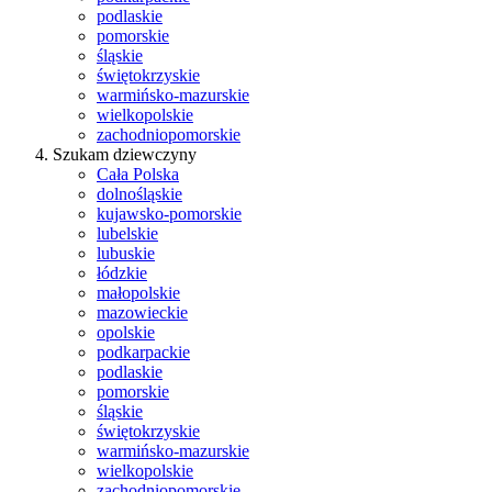
podlaskie
pomorskie
śląskie
świętokrzyskie
warmińsko-mazurskie
wielkopolskie
zachodniopomorskie
Szukam dziewczyny
Cała Polska
dolnośląskie
kujawsko-pomorskie
lubelskie
lubuskie
łódzkie
małopolskie
mazowieckie
opolskie
podkarpackie
podlaskie
pomorskie
śląskie
świętokrzyskie
warmińsko-mazurskie
wielkopolskie
zachodniopomorskie