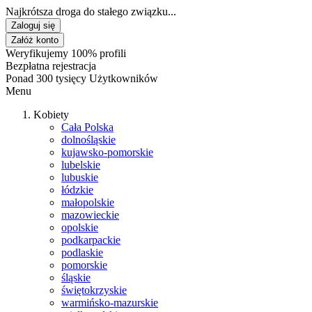
Najkrótsza droga do stałego związku...
Zaloguj się
Załóż konto
Weryfikujemy 100% profili
Bezpłatna rejestracja
Ponad 300 tysięcy Użytkowników
Menu
Kobiety
Cała Polska
dolnośląskie
kujawsko-pomorskie
lubelskie
lubuskie
łódzkie
małopolskie
mazowieckie
opolskie
podkarpackie
podlaskie
pomorskie
śląskie
świętokrzyskie
warmińsko-mazurskie