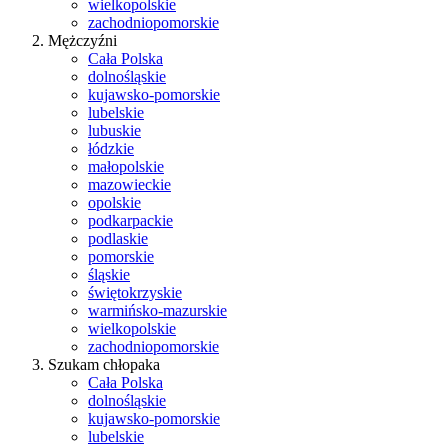
wielkopolskie
zachodniopomorskie
Mężczyźni
Cała Polska
dolnośląskie
kujawsko-pomorskie
lubelskie
lubuskie
łódzkie
małopolskie
mazowieckie
opolskie
podkarpackie
podlaskie
pomorskie
śląskie
świętokrzyskie
warmińsko-mazurskie
wielkopolskie
zachodniopomorskie
Szukam chłopaka
Cała Polska
dolnośląskie
kujawsko-pomorskie
lubelskie