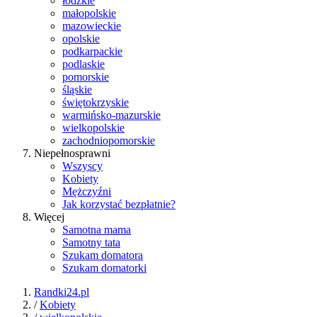
łódzkie
małopolskie
mazowieckie
opolskie
podkarpackie
podlaskie
pomorskie
śląskie
świętokrzyskie
warmińsko-mazurskie
wielkopolskie
zachodniopomorskie
Niepełnosprawni
Wszyscy
Kobiety
Mężczyźni
Jak korzystać bezpłatnie?
Więcej
Samotna mama
Samotny tata
Szukam domatora
Szukam domatorki
Randki24.pl
/
Kobiety