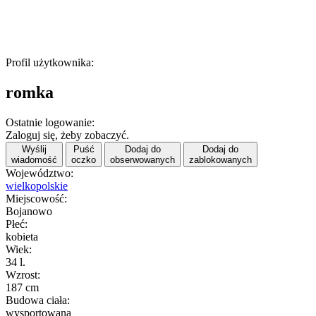
Profil użytkownika:
romka
Ostatnie logowanie:
Zaloguj się, żeby zobaczyć.
Wyślij
Puść
Dodaj do
Dodaj do
wiadomość
oczko
obserwowanych
zablokowanych
Województwo:
wielkopolskie
Miejscowość:
Bojanowo
Płeć:
kobieta
Wiek:
34 l.
Wzrost:
187 cm
Budowa ciała:
wysportowana