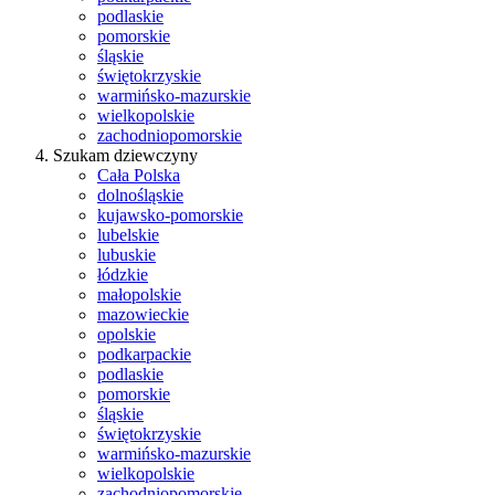
podlaskie
pomorskie
śląskie
świętokrzyskie
warmińsko-mazurskie
wielkopolskie
zachodniopomorskie
Szukam dziewczyny
Cała Polska
dolnośląskie
kujawsko-pomorskie
lubelskie
lubuskie
łódzkie
małopolskie
mazowieckie
opolskie
podkarpackie
podlaskie
pomorskie
śląskie
świętokrzyskie
warmińsko-mazurskie
wielkopolskie
zachodniopomorskie