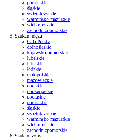
pomorskie
śląskie
świętokrzyskie
warmińsko-mazurskie
wielkopolskie
zachodniopomorskie
Szukam męża
Cała Polska
dolnośląskie
kujawsko-pomorskie
lubelskie
lubuskie
łódzkie
małopolskie
mazowieckie
opolskie
podkarpackie
podlaskie
pomorskie
śląskie
świętokrzyskie
warmińsko-mazurskie
wielkopolskie
zachodniopomorskie
Szukam żony