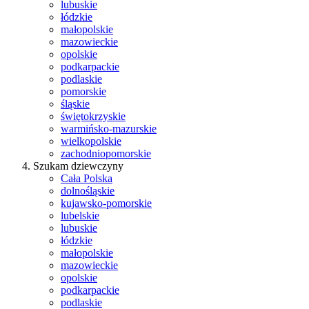
lubuskie
łódzkie
małopolskie
mazowieckie
opolskie
podkarpackie
podlaskie
pomorskie
śląskie
świętokrzyskie
warmińsko-mazurskie
wielkopolskie
zachodniopomorskie
Szukam dziewczyny
Cała Polska
dolnośląskie
kujawsko-pomorskie
lubelskie
lubuskie
łódzkie
małopolskie
mazowieckie
opolskie
podkarpackie
podlaskie