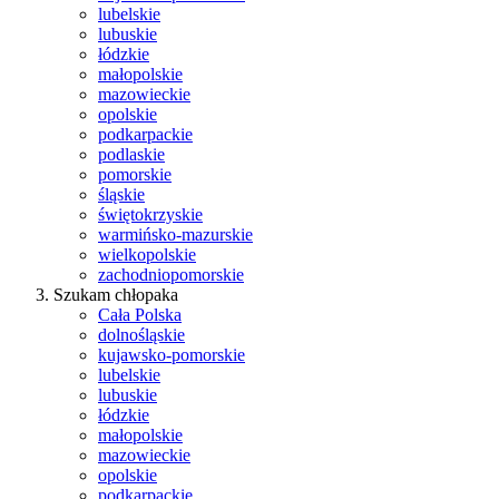
lubelskie
lubuskie
łódzkie
małopolskie
mazowieckie
opolskie
podkarpackie
podlaskie
pomorskie
śląskie
świętokrzyskie
warmińsko-mazurskie
wielkopolskie
zachodniopomorskie
Szukam chłopaka
Cała Polska
dolnośląskie
kujawsko-pomorskie
lubelskie
lubuskie
łódzkie
małopolskie
mazowieckie
opolskie
podkarpackie