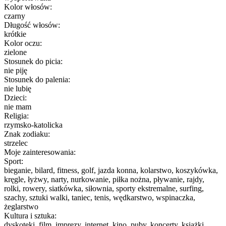
Kolor włosów:
czarny
Długość włosów:
krótkie
Kolor oczu:
zielone
Stosunek do picia:
nie piję
Stosunek do palenia:
nie lubię
Dzieci:
nie mam
Religia:
rzymsko-katolicka
Znak zodiaku:
strzelec
Moje zainteresowania:
Sport:
bieganie, bilard, fitness, golf, jazda konna, kolarstwo, koszykówka,
kręgle, łyżwy, narty, nurkowanie, piłka nożna, pływanie, rajdy,
rolki, rowery, siatkówka, siłownia, sporty ekstremalne, surfing,
szachy, sztuki walki, taniec, tenis, wędkarstwo, wspinaczka,
żeglarstwo
Kultura i sztuka:
dyskoteki, film, imprezy, internet, kino, puby, koncerty, książki,