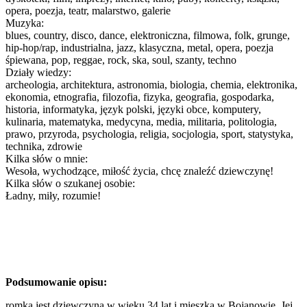
opera, poezja, teatr, malarstwo, galerie
Muzyka:
blues, country, disco, dance, elektroniczna, filmowa, folk, grunge,
hip-hop/rap, industrialna, jazz, klasyczna, metal, opera, poezja
śpiewana, pop, reggae, rock, ska, soul, szanty, techno
Działy wiedzy:
archeologia, architektura, astronomia, biologia, chemia, elektronika,
ekonomia, etnografia, filozofia, fizyka, geografia, gospodarka,
historia, informatyka, język polski, języki obce, komputery,
kulinaria, matematyka, medycyna, media, militaria, politologia,
prawo, przyroda, psychologia, religia, socjologia, sport, statystyka,
technika, zdrowie
Kilka słów o mnie:
Wesoła, wychodzące, miłość życia, chcę znaleźć dziewczynę!
Kilka słów o szukanej osobie:
Ładny, miły, rozumie!
Podsumowanie opisu:
romka jest dziewczyną w wieku 34 lat i mieszka w Bojanowie. Jej