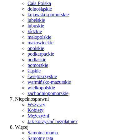
Cała Polska
dolnośląskie
kujawsko-pomorskie
lubelskie
lubuskie
łódzkie
małopolskie
mazowieckie
opolskie
podkarpackie
podlaskie
pomorskie
śląskie
świętokrzyskie
warmińsko-mazurskie
wielkopolskie
zachodniopomorskie
Niepełnosprawni
Wszyscy
Kobiety
Mężczyźni
Jak korzystać bezpłatnie?
Więcej
Samotna mama
Samotny tata