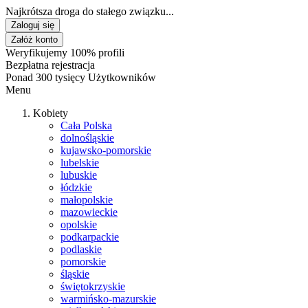
Najkrótsza droga do stałego związku...
Zaloguj się
Załóż konto
Weryfikujemy 100% profili
Bezpłatna rejestracja
Ponad 300 tysięcy Użytkowników
Menu
Kobiety
Cała Polska
dolnośląskie
kujawsko-pomorskie
lubelskie
lubuskie
łódzkie
małopolskie
mazowieckie
opolskie
podkarpackie
podlaskie
pomorskie
śląskie
świętokrzyskie
warmińsko-mazurskie