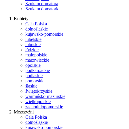
Szukam domatora
Szukam domatorki
Kobiety
Cała Polska
dolnośląskie
kujawsko-pomorskie
lubelskie
lubuskie
łódzkie
małopolskie
mazowieckie
opolskie
podkarpackie
podlaskie
pomorskie
śląskie
świętokrzyskie
warmińsko-mazurskie
wielkopolskie
zachodniopomorskie
Mężczyźni
Cała Polska
dolnośląskie
kujawsko-pomorskie