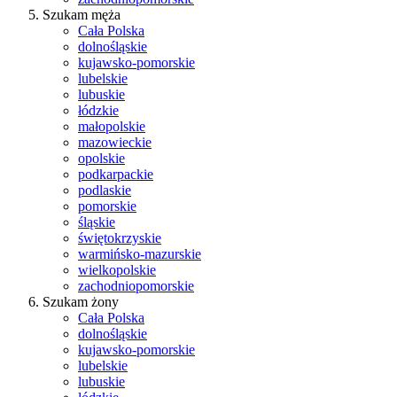
Szukam męża
Cała Polska
dolnośląskie
kujawsko-pomorskie
lubelskie
lubuskie
łódzkie
małopolskie
mazowieckie
opolskie
podkarpackie
podlaskie
pomorskie
śląskie
świętokrzyskie
warmińsko-mazurskie
wielkopolskie
zachodniopomorskie
Szukam żony
Cała Polska
dolnośląskie
kujawsko-pomorskie
lubelskie
lubuskie