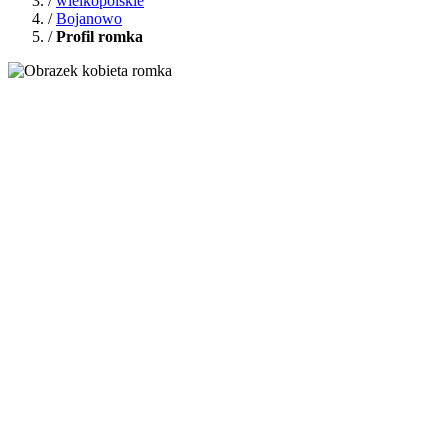
/
wielkopolskie
/
Bojanowo
/
Profil romka