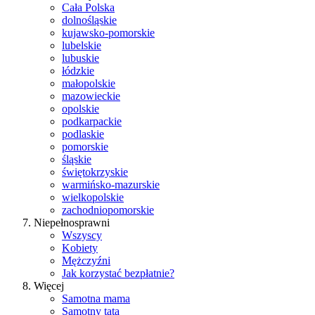
Cała Polska
dolnośląskie
kujawsko-pomorskie
lubelskie
lubuskie
łódzkie
małopolskie
mazowieckie
opolskie
podkarpackie
podlaskie
pomorskie
śląskie
świętokrzyskie
warmińsko-mazurskie
wielkopolskie
zachodniopomorskie
Niepełnosprawni
Wszyscy
Kobiety
Mężczyźni
Jak korzystać bezpłatnie?
Więcej
Samotna mama
Samotny tata