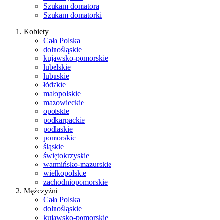
Szukam domatora
Szukam domatorki
Kobiety
Cała Polska
dolnośląskie
kujawsko-pomorskie
lubelskie
lubuskie
łódzkie
małopolskie
mazowieckie
opolskie
podkarpackie
podlaskie
pomorskie
śląskie
świętokrzyskie
warmińsko-mazurskie
wielkopolskie
zachodniopomorskie
Mężczyźni
Cała Polska
dolnośląskie
kujawsko-pomorskie