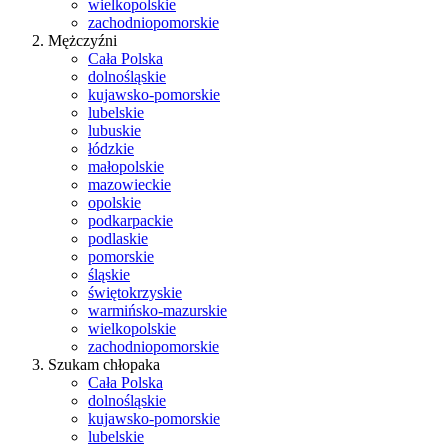
wielkopolskie
zachodniopomorskie
Mężczyźni
Cała Polska
dolnośląskie
kujawsko-pomorskie
lubelskie
lubuskie
łódzkie
małopolskie
mazowieckie
opolskie
podkarpackie
podlaskie
pomorskie
śląskie
świętokrzyskie
warmińsko-mazurskie
wielkopolskie
zachodniopomorskie
Szukam chłopaka
Cała Polska
dolnośląskie
kujawsko-pomorskie
lubelskie