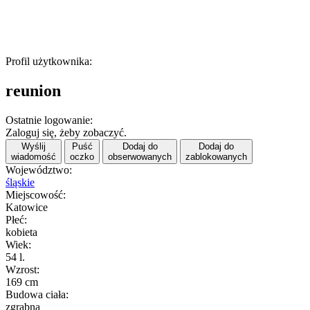
Profil użytkownika:
reunion
Ostatnie logowanie:
Zaloguj się, żeby zobaczyć.
Wyślij
Puść
Dodaj do
Dodaj do
wiadomość
oczko
obserwowanych
zablokowanych
Województwo:
śląskie
Miejscowość:
Katowice
Płeć:
kobieta
Wiek:
54 l.
Wzrost:
169 cm
Budowa ciała:
zgrabna