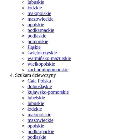
lubuskie
łódzkie
małopolskie
mazowieckie
opolskie
podkarpackie
podlaskie
pomorskie
śląskie
świętokrzyskie
warmińsko-mazurskie
wielkopolskie
zachodniopomorskie
Szukam dziewczyny
Cała Polska
dolnośląskie
kujawsko-pomorskie
lubelskie
lubuskie
łódzkie
małopolskie
mazowieckie
opolskie
podkarpackie
podlaskie