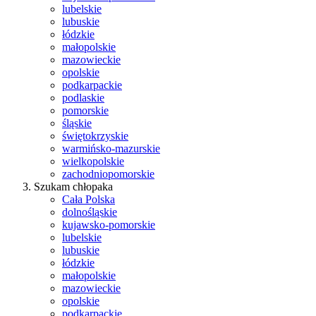
lubelskie
lubuskie
łódzkie
małopolskie
mazowieckie
opolskie
podkarpackie
podlaskie
pomorskie
śląskie
świętokrzyskie
warmińsko-mazurskie
wielkopolskie
zachodniopomorskie
Szukam chłopaka
Cała Polska
dolnośląskie
kujawsko-pomorskie
lubelskie
lubuskie
łódzkie
małopolskie
mazowieckie
opolskie
podkarpackie