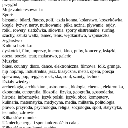
przygód
Moje zainteresowania:
Sport:
bieganie, bilard, fitness, golf, jazda konna, kolarstwo, koszykówka,
kręgle, łyżwy, narty, nurkowanie, piłka nożna, pływanie, rajdy,
rolki, rowery, siatkówka, siłownia, sporty ekstremalne, surfing,
szachy, sztuki walki, taniec, tenis, wędkarstwo, wspinaczka,
żeglarstwo
Kultura i sztuka:
dyskoteki, film, imprezy, internet, kino, puby, koncerty, książki,
opera, poezja, teatr, malarstwo, galerie
Muzyka:
blues, country, disco, dance, elektroniczna, filmowa, folk, grunge,
hip-hop/rap, industrialna, jazz, klasyczna, metal, opera, poezja
śpiewana, pop, reggae, rock, ska, soul, szanty, techno
Działy wiedzy:
archeologia, architektura, astronomia, biologia, chemia, elektronika,
ekonomia, etnografia, filozofia, fizyka, geografia, gospodarka,
historia, informatyka, język polski, języki obce, komputery,
kulinaria, matematyka, medycyna, media, militaria, politologia,
prawo, przyroda, psychologia, religia, socjologia, sport, statystyka,
technika, zdrowie
Kilka słów o mnie:
Uśmiech,energia i spontaniczność to cała ja.
Kilka słów o szukanej osobie: