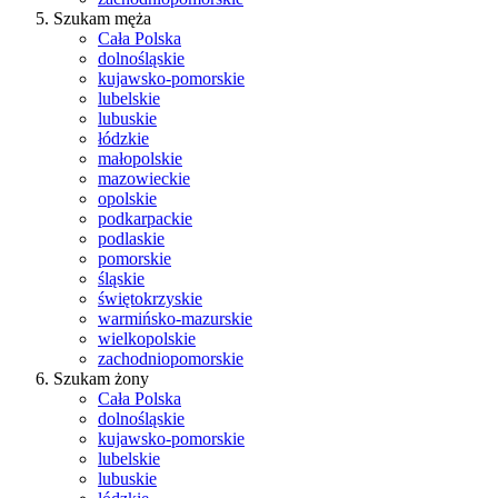
Szukam męża
Cała Polska
dolnośląskie
kujawsko-pomorskie
lubelskie
lubuskie
łódzkie
małopolskie
mazowieckie
opolskie
podkarpackie
podlaskie
pomorskie
śląskie
świętokrzyskie
warmińsko-mazurskie
wielkopolskie
zachodniopomorskie
Szukam żony
Cała Polska
dolnośląskie
kujawsko-pomorskie
lubelskie
lubuskie