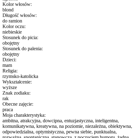
Kolor włosów:
blond
Długość włosów:
do ramion
Kolor oczu:
niebieskie
Stosunek do picia:
obojętny
Stosunek do palenia:
obojętny
Dzieci:
mam
Religia:
rzymsko-katolicka
Wykształcenie:
wyższe
Znak zodiaku:
rak
Obecne zajęcie:
praca
Moja charakterystyka:
ambitna, atrakcyjna, dowcipna, entuzjastyczna, inteligentna,
komunikatywna, kreatywna, na poziomie, niezależna, obiektywna,
odpowiedzialna, optymistyczna, pewna siebie, punktualna,
rozważna, spontaniczna, stanowcza, z poczuciem humoru, żądna