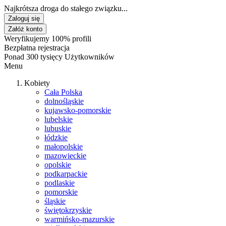
Najkrótsza droga do stałego związku...
Zaloguj się
Załóż konto
Weryfikujemy 100% profili
Bezpłatna rejestracja
Ponad 300 tysięcy Użytkowników
Menu
Kobiety
Cała Polska
dolnośląskie
kujawsko-pomorskie
lubelskie
lubuskie
łódzkie
małopolskie
mazowieckie
opolskie
podkarpackie
podlaskie
pomorskie
śląskie
świętokrzyskie
warmińsko-mazurskie