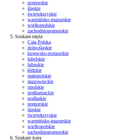
pomorskie
śląskie
świętokrzyskie
warmińsko-mazurskie
wielkopolskie
zachodniopomorskie
Szukam męża
Cała Polska
dolnośląskie
kujawsko-pomorskie
lubelskie
lubuskie
łódzkie
małopolskie
mazowieckie
opolskie
podkarpackie
podlaskie
pomorskie
śląskie
świętokrzyskie
warmińsko-mazurskie
wielkopolskie
zachodniopomorskie
Szukam żony