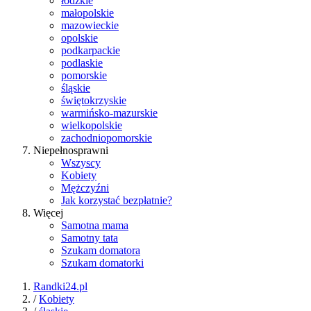
łódzkie
małopolskie
mazowieckie
opolskie
podkarpackie
podlaskie
pomorskie
śląskie
świętokrzyskie
warmińsko-mazurskie
wielkopolskie
zachodniopomorskie
Niepełnosprawni
Wszyscy
Kobiety
Mężczyźni
Jak korzystać bezpłatnie?
Więcej
Samotna mama
Samotny tata
Szukam domatora
Szukam domatorki
Randki24.pl
/
Kobiety