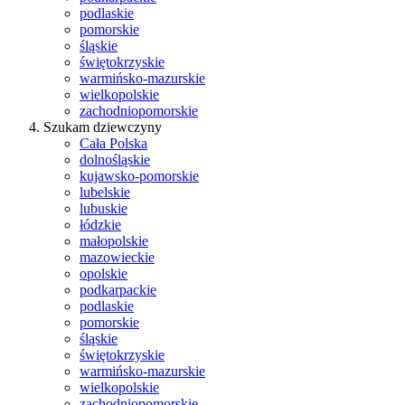
podlaskie
pomorskie
śląskie
świętokrzyskie
warmińsko-mazurskie
wielkopolskie
zachodniopomorskie
Szukam dziewczyny
Cała Polska
dolnośląskie
kujawsko-pomorskie
lubelskie
lubuskie
łódzkie
małopolskie
mazowieckie
opolskie
podkarpackie
podlaskie
pomorskie
śląskie
świętokrzyskie
warmińsko-mazurskie
wielkopolskie
zachodniopomorskie