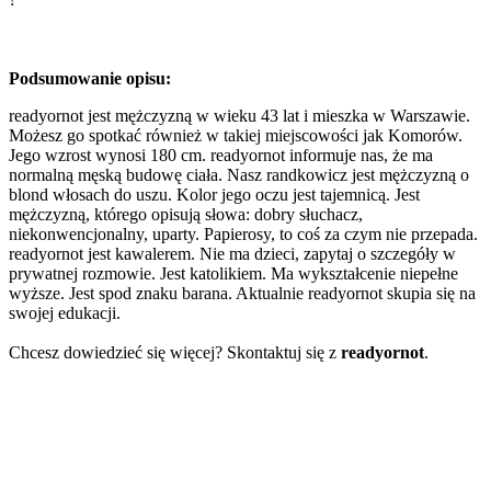
Podsumowanie opisu:
readyornot jest mężczyzną w wieku 43 lat i mieszka w Warszawie.
Możesz go spotkać również w takiej miejscowości jak Komorów.
Jego wzrost wynosi 180 cm. readyornot informuje nas, że ma
normalną męską budowę ciała. Nasz randkowicz jest mężczyzną o
blond włosach do uszu. Kolor jego oczu jest tajemnicą. Jest
mężczyzną, którego opisują słowa: dobry słuchacz,
niekonwencjonalny, uparty. Papierosy, to coś za czym nie przepada.
readyornot jest kawalerem. Nie ma dzieci, zapytaj o szczegóły w
prywatnej rozmowie. Jest katolikiem. Ma wykształcenie niepełne
wyższe. Jest spod znaku barana. Aktualnie readyornot skupia się na
swojej edukacji.
Chcesz dowiedzieć się więcej? Skontaktuj się z
readyornot
.