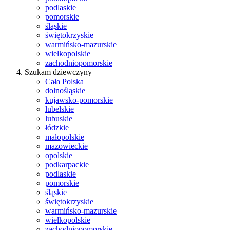
podlaskie
pomorskie
śląskie
świętokrzyskie
warmińsko-mazurskie
wielkopolskie
zachodniopomorskie
Szukam dziewczyny
Cała Polska
dolnośląskie
kujawsko-pomorskie
lubelskie
lubuskie
łódzkie
małopolskie
mazowieckie
opolskie
podkarpackie
podlaskie
pomorskie
śląskie
świętokrzyskie
warmińsko-mazurskie
wielkopolskie
zachodniopomorskie