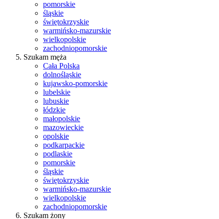
pomorskie
śląskie
świętokrzyskie
warmińsko-mazurskie
wielkopolskie
zachodniopomorskie
Szukam męża
Cała Polska
dolnośląskie
kujawsko-pomorskie
lubelskie
lubuskie
łódzkie
małopolskie
mazowieckie
opolskie
podkarpackie
podlaskie
pomorskie
śląskie
świętokrzyskie
warmińsko-mazurskie
wielkopolskie
zachodniopomorskie
Szukam żony