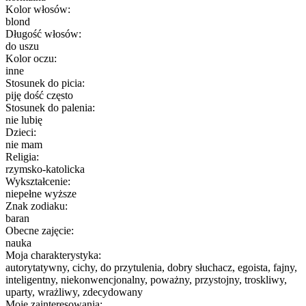
Kolor włosów:
blond
Długość włosów:
do uszu
Kolor oczu:
inne
Stosunek do picia:
piję dość często
Stosunek do palenia:
nie lubię
Dzieci:
nie mam
Religia:
rzymsko-katolicka
Wykształcenie:
niepełne wyższe
Znak zodiaku:
baran
Obecne zajęcie:
nauka
Moja charakterystyka:
autorytatywny, cichy, do przytulenia, dobry słuchacz, egoista, fajny,
inteligentny, niekonwencjonalny, poważny, przystojny, troskliwy,
uparty, wrażliwy, zdecydowany
Moje zainteresowania: