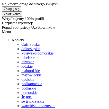
Najkrótsza droga do stałego związku...
Zaloguj się
Załóż konto
Weryfikujemy 100% profili
Bezpłatna rejestracja
Ponad 300 tysięcy Użytkowników
Menu
Kobiety
Cała Polska
dolnośląskie
kujawsko-pomorskie
lubelskie
lubuskie
łódzkie
małopolskie
mazowieckie
opolskie
podkarpackie
podlaskie
pomorskie
śląskie
świętokrzyskie
warmińsko-mazurskie