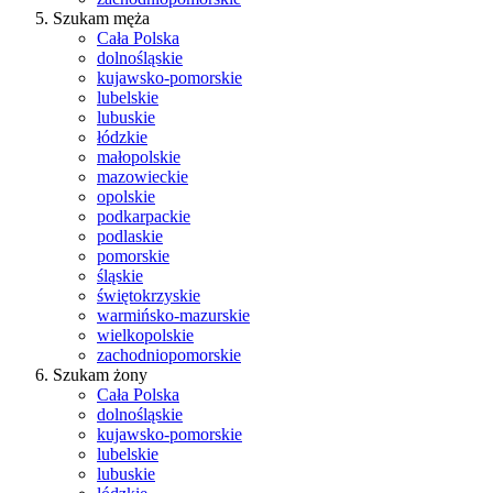
Szukam męża
Cała Polska
dolnośląskie
kujawsko-pomorskie
lubelskie
lubuskie
łódzkie
małopolskie
mazowieckie
opolskie
podkarpackie
podlaskie
pomorskie
śląskie
świętokrzyskie
warmińsko-mazurskie
wielkopolskie
zachodniopomorskie
Szukam żony
Cała Polska
dolnośląskie
kujawsko-pomorskie
lubelskie
lubuskie