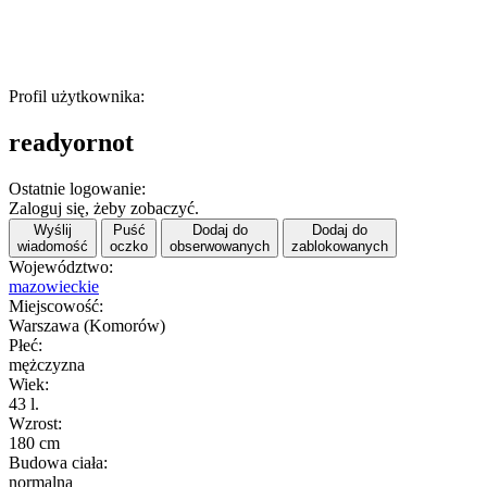
Profil użytkownika:
readyornot
Ostatnie logowanie:
Zaloguj się, żeby zobaczyć.
Wyślij
Puść
Dodaj do
Dodaj do
wiadomość
oczko
obserwowanych
zablokowanych
Województwo:
mazowieckie
Miejscowość:
Warszawa (Komorów)
Płeć:
mężczyzna
Wiek:
43 l.
Wzrost:
180 cm
Budowa ciała:
normalna