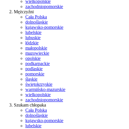
wielkopolskie
zachodniopomorskie
Mężczyźni
Cała Polska
dolnośląskie
kujawsko-pomorskie
lubelskie
lubuskie
łódzkie
małopolskie
mazowieckie
opolskie
podkarpackie
podlaskie
pomorskie
śląskie
świętokrzyskie
warmińsko-mazurskie
wielkopolskie
zachodniopomorskie
Szukam chłopaka
Cała Polska
dolnośląskie
kujawsko-pomorskie
lubelskie