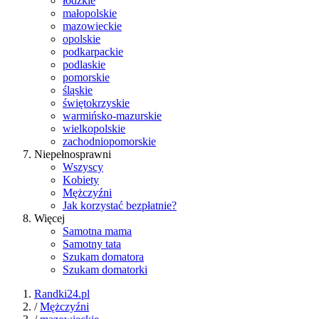
łódzkie
małopolskie
mazowieckie
opolskie
podkarpackie
podlaskie
pomorskie
śląskie
świętokrzyskie
warmińsko-mazurskie
wielkopolskie
zachodniopomorskie
Niepełnosprawni
Wszyscy
Kobiety
Mężczyźni
Jak korzystać bezpłatnie?
Więcej
Samotna mama
Samotny tata
Szukam domatora
Szukam domatorki
Randki24.pl
/
Mężczyźni