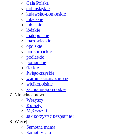
Cała Polska
dolnośląskie
kujawsko-pomorskie
lubelskie
lubuskie
łódzkie
małopolskie
mazowieckie
opolskie
podkarpackie
podlaskie
pomorskie
śląskie
świętokrzyskie
warmińsko-mazurskie
wielkopolskie
zachodniopomorskie
Niepełnosprawni
Wszyscy
Kobiety
Mężczyźni
Jak korzystać bezpłatnie?
Więcej
Samotna mama
Samotny tata