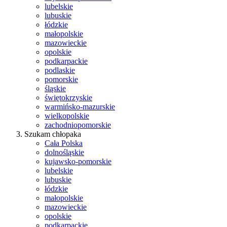
lubelskie
lubuskie
łódzkie
małopolskie
mazowieckie
opolskie
podkarpackie
podlaskie
pomorskie
śląskie
świętokrzyskie
warmińsko-mazurskie
wielkopolskie
zachodniopomorskie
Szukam chłopaka
Cała Polska
dolnośląskie
kujawsko-pomorskie
lubelskie
lubuskie
łódzkie
małopolskie
mazowieckie
opolskie
podkarpackie