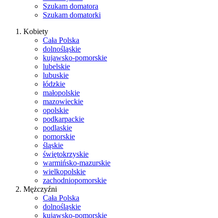
Szukam domatora
Szukam domatorki
Kobiety
Cała Polska
dolnośląskie
kujawsko-pomorskie
lubelskie
lubuskie
łódzkie
małopolskie
mazowieckie
opolskie
podkarpackie
podlaskie
pomorskie
śląskie
świętokrzyskie
warmińsko-mazurskie
wielkopolskie
zachodniopomorskie
Mężczyźni
Cała Polska
dolnośląskie
kujawsko-pomorskie