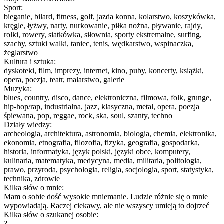
Sport:
bieganie, bilard, fitness, golf, jazda konna, kolarstwo, koszykówka,
kręgle, łyżwy, narty, nurkowanie, piłka nożna, pływanie, rajdy,
rolki, rowery, siatkówka, siłownia, sporty ekstremalne, surfing,
szachy, sztuki walki, taniec, tenis, wędkarstwo, wspinaczka,
żeglarstwo
Kultura i sztuka:
dyskoteki, film, imprezy, internet, kino, puby, koncerty, książki,
opera, poezja, teatr, malarstwo, galerie
Muzyka:
blues, country, disco, dance, elektroniczna, filmowa, folk, grunge,
hip-hop/rap, industrialna, jazz, klasyczna, metal, opera, poezja
śpiewana, pop, reggae, rock, ska, soul, szanty, techno
Działy wiedzy:
archeologia, architektura, astronomia, biologia, chemia, elektronika,
ekonomia, etnografia, filozofia, fizyka, geografia, gospodarka,
historia, informatyka, język polski, języki obce, komputery,
kulinaria, matematyka, medycyna, media, militaria, politologia,
prawo, przyroda, psychologia, religia, socjologia, sport, statystyka,
technika, zdrowie
Kilka słów o mnie:
Mam o sobie dość wysokie mniemanie. Ludzie różnie się o mnie
wypowiadają. Raczej ciekawy, ale nie wszyscy umieją to dojrzeć
Kilka słów o szukanej osobie:
?