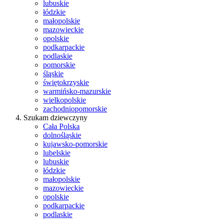
lubuskie
łódzkie
małopolskie
mazowieckie
opolskie
podkarpackie
podlaskie
pomorskie
śląskie
świętokrzyskie
warmińsko-mazurskie
wielkopolskie
zachodniopomorskie
Szukam dziewczyny
Cała Polska
dolnośląskie
kujawsko-pomorskie
lubelskie
lubuskie
łódzkie
małopolskie
mazowieckie
opolskie
podkarpackie
podlaskie