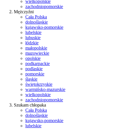
wielkopolskie
zachodniopomorskie
Mężczyźni
Cała Polska
dolnośląskie
kujawsko-pomorskie
lubelskie
lubuskie
łódzkie
małopolskie
mazowieckie
opolskie
podkarpackie
podlaskie
pomorskie
śląskie
świętokrzyskie
warmińsko-mazurskie
wielkopolskie
zachodniopomorskie
Szukam chłopaka
Cała Polska
dolnośląskie
kujawsko-pomorskie
lubelskie