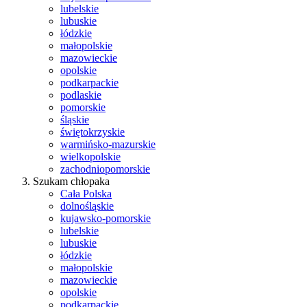
lubelskie
lubuskie
łódzkie
małopolskie
mazowieckie
opolskie
podkarpackie
podlaskie
pomorskie
śląskie
świętokrzyskie
warmińsko-mazurskie
wielkopolskie
zachodniopomorskie
Szukam chłopaka
Cała Polska
dolnośląskie
kujawsko-pomorskie
lubelskie
lubuskie
łódzkie
małopolskie
mazowieckie
opolskie
podkarpackie