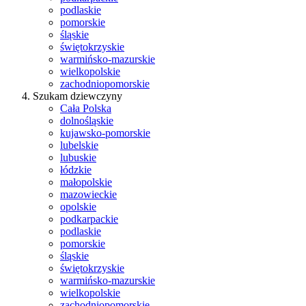
podlaskie
pomorskie
śląskie
świętokrzyskie
warmińsko-mazurskie
wielkopolskie
zachodniopomorskie
Szukam dziewczyny
Cała Polska
dolnośląskie
kujawsko-pomorskie
lubelskie
lubuskie
łódzkie
małopolskie
mazowieckie
opolskie
podkarpackie
podlaskie
pomorskie
śląskie
świętokrzyskie
warmińsko-mazurskie
wielkopolskie
zachodniopomorskie