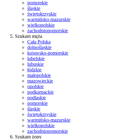
pomorskie
śląskie
świętokrzyskie
warmińsko-mazurskie
wielkopolskie
zachodniopomorskie
Szukam męża
Cała Polska
dolnośląskie
kujawsko-pomorskie
lubelskie
lubuskie
łódzkie
małopolskie
mazowieckie
opolskie
podkarpackie
podlaskie
pomorskie
śląskie
świętokrzyskie
warmińsko-mazurskie
wielkopolskie
zachodniopomorskie
Szukam żony