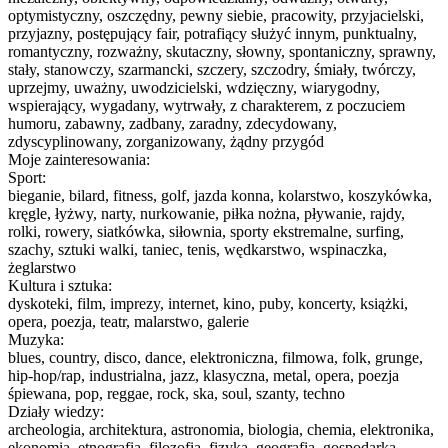
optymistyczny, oszczędny, pewny siebie, pracowity, przyjacielski,
przyjazny, postępujący fair, potrafiący służyć innym, punktualny,
romantyczny, rozważny, skutaczny, słowny, spontaniczny, sprawny,
stały, stanowczy, szarmancki, szczery, szczodry, śmiały, twórczy,
uprzejmy, uważny, uwodzicielski, wdzięczny, wiarygodny,
wspierający, wygadany, wytrwały, z charakterem, z poczuciem
humoru, zabawny, zadbany, zaradny, zdecydowany,
zdyscyplinowany, zorganizowany, żądny przygód
Moje zainteresowania:
Sport:
bieganie, bilard, fitness, golf, jazda konna, kolarstwo, koszykówka,
kręgle, łyżwy, narty, nurkowanie, piłka nożna, pływanie, rajdy,
rolki, rowery, siatkówka, siłownia, sporty ekstremalne, surfing,
szachy, sztuki walki, taniec, tenis, wędkarstwo, wspinaczka,
żeglarstwo
Kultura i sztuka:
dyskoteki, film, imprezy, internet, kino, puby, koncerty, książki,
opera, poezja, teatr, malarstwo, galerie
Muzyka:
blues, country, disco, dance, elektroniczna, filmowa, folk, grunge,
hip-hop/rap, industrialna, jazz, klasyczna, metal, opera, poezja
śpiewana, pop, reggae, rock, ska, soul, szanty, techno
Działy wiedzy:
archeologia, architektura, astronomia, biologia, chemia, elektronika,
ekonomia, etnografia, filozofia, fizyka, geografia, gospodarka,