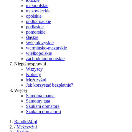
łódzkie
małopolskie
mazowieckie
opolskie
podkarpackie
podlaskie
pomorskie
śląskie
świętokrzyskie
warmińsko-mazurskie
wielkopolskie
zachodniopomorskie
Niepełnosprawni
Wszyscy
Kobiety
Mężczyźni
Jak korzystać bezpłatnie?
Więcej
Samotna mama
Samotny tata
Szukam domatora
Szukam domatorki
Randki24.pl
/
Mężczyźni