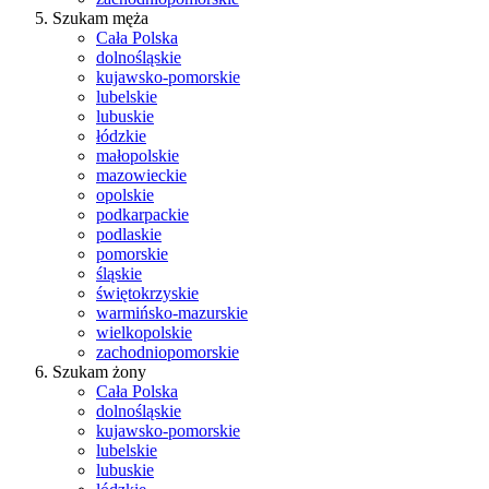
Szukam męża
Cała Polska
dolnośląskie
kujawsko-pomorskie
lubelskie
lubuskie
łódzkie
małopolskie
mazowieckie
opolskie
podkarpackie
podlaskie
pomorskie
śląskie
świętokrzyskie
warmińsko-mazurskie
wielkopolskie
zachodniopomorskie
Szukam żony
Cała Polska
dolnośląskie
kujawsko-pomorskie
lubelskie
lubuskie