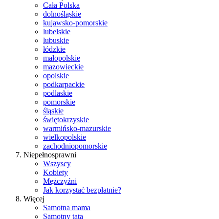
Cała Polska
dolnośląskie
kujawsko-pomorskie
lubelskie
lubuskie
łódzkie
małopolskie
mazowieckie
opolskie
podkarpackie
podlaskie
pomorskie
śląskie
świętokrzyskie
warmińsko-mazurskie
wielkopolskie
zachodniopomorskie
Niepełnosprawni
Wszyscy
Kobiety
Mężczyźni
Jak korzystać bezpłatnie?
Więcej
Samotna mama
Samotny tata