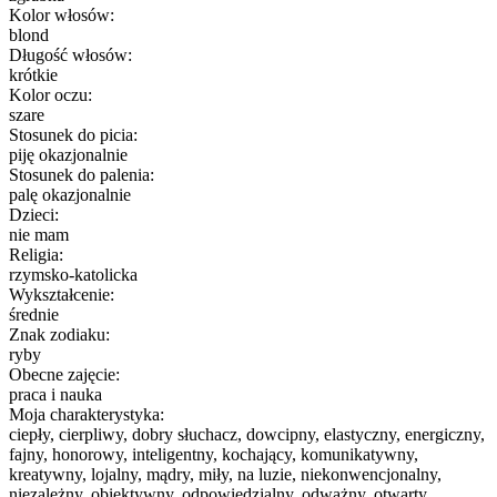
Kolor włosów:
blond
Długość włosów:
krótkie
Kolor oczu:
szare
Stosunek do picia:
piję okazjonalnie
Stosunek do palenia:
palę okazjonalnie
Dzieci:
nie mam
Religia:
rzymsko-katolicka
Wykształcenie:
średnie
Znak zodiaku:
ryby
Obecne zajęcie:
praca i nauka
Moja charakterystyka:
ciepły, cierpliwy, dobry słuchacz, dowcipny, elastyczny, energiczny,
fajny, honorowy, inteligentny, kochający, komunikatywny,
kreatywny, lojalny, mądry, miły, na luzie, niekonwencjonalny,
niezależny, obiektywny, odpowiedzialny, odważny, otwarty,