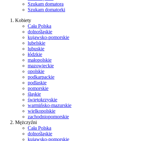
Szukam domatora
Szukam domatorki
Kobiety
Cała Polska
dolnośląskie
kujawsko-pomorskie
lubelskie
lubuskie
łódzkie
małopolskie
mazowieckie
opolskie
podkarpackie
podlaskie
pomorskie
śląskie
świętokrzyskie
warmińsko-mazurskie
wielkopolskie
zachodniopomorskie
Mężczyźni
Cała Polska
dolnośląskie
kujawsko-pomorskie