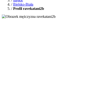
/
śląskie
/
Bielsko-Biała
/
Profil ravekatani2b