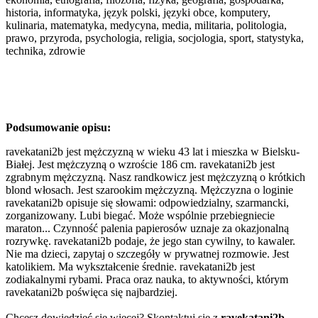
historia, informatyka, język polski, języki obce, komputery,
kulinaria, matematyka, medycyna, media, militaria, politologia,
prawo, przyroda, psychologia, religia, socjologia, sport, statystyka,
technika, zdrowie
Podsumowanie opisu:
ravekatani2b jest mężczyzną w wieku 43 lat i mieszka w Bielsku-
Białej. Jest mężczyzną o wzroście 186 cm. ravekatani2b jest
zgrabnym mężczyzną. Nasz randkowicz jest mężczyzną o krótkich
blond włosach. Jest szarookim mężczyzną. Mężczyzna o loginie
ravekatani2b opisuje się słowami: odpowiedzialny, szarmancki,
zorganizowany. Lubi biegać. Może wspólnie przebiegniecie
maraton... Czynność palenia papierosów uznaje za okazjonalną
rozrywkę. ravekatani2b podaje, że jego stan cywilny, to kawaler.
Nie ma dzieci, zapytaj o szczegóły w prywatnej rozmowie. Jest
katolikiem. Ma wykształcenie średnie. ravekatani2b jest
zodiakalnymi rybami. Praca oraz nauka, to aktywności, którym
ravekatani2b poświęca się najbardziej.
Chcesz dowiedzieć się więcej? Skontaktuj się z
ravekatani2b
.