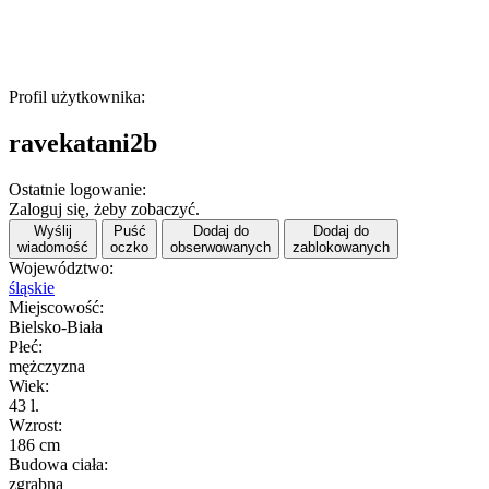
Profil użytkownika:
ravekatani2b
Ostatnie logowanie:
Zaloguj się, żeby zobaczyć.
Wyślij
Puść
Dodaj do
Dodaj do
wiadomość
oczko
obserwowanych
zablokowanych
Województwo:
śląskie
Miejscowość:
Bielsko-Biała
Płeć:
mężczyzna
Wiek:
43 l.
Wzrost:
186 cm
Budowa ciała:
zgrabna