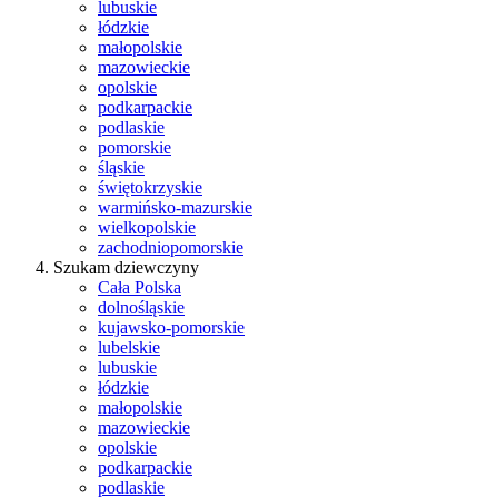
lubuskie
łódzkie
małopolskie
mazowieckie
opolskie
podkarpackie
podlaskie
pomorskie
śląskie
świętokrzyskie
warmińsko-mazurskie
wielkopolskie
zachodniopomorskie
Szukam dziewczyny
Cała Polska
dolnośląskie
kujawsko-pomorskie
lubelskie
lubuskie
łódzkie
małopolskie
mazowieckie
opolskie
podkarpackie
podlaskie