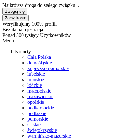
Najkrótsza droga do stałego związku...
Zaloguj się
Załóż konto
Weryfikujemy 100% profili
Bezpłatna rejestracja
Ponad 300 tysięcy Użytkowników
Menu
Kobiety
Cała Polska
dolnośląskie
kujawsko-pomorskie
lubelskie
lubuskie
łódzkie
małopolskie
mazowieckie
opolskie
podkarpackie
podlaskie
pomorskie
śląskie
świętokrzyskie
warmińsko-mazurskie