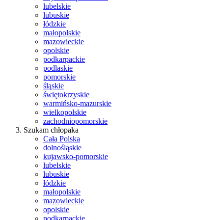
lubelskie
lubuskie
łódzkie
małopolskie
mazowieckie
opolskie
podkarpackie
podlaskie
pomorskie
śląskie
świętokrzyskie
warmińsko-mazurskie
wielkopolskie
zachodniopomorskie
Szukam chłopaka
Cała Polska
dolnośląskie
kujawsko-pomorskie
lubelskie
lubuskie
łódzkie
małopolskie
mazowieckie
opolskie
podkarpackie