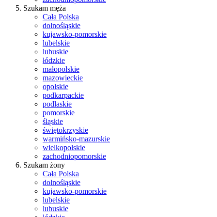
Szukam męża
Cała Polska
dolnośląskie
kujawsko-pomorskie
lubelskie
lubuskie
łódzkie
małopolskie
mazowieckie
opolskie
podkarpackie
podlaskie
pomorskie
śląskie
świętokrzyskie
warmińsko-mazurskie
wielkopolskie
zachodniopomorskie
Szukam żony
Cała Polska
dolnośląskie
kujawsko-pomorskie
lubelskie
lubuskie