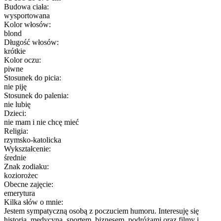
Budowa ciała:
wysportowana
Kolor włosów:
blond
Długość włosów:
krótkie
Kolor oczu:
piwne
Stosunek do picia:
nie piję
Stosunek do palenia:
nie lubię
Dzieci:
nie mam i nie chcę mieć
Religia:
rzymsko-katolicka
Wykształcenie:
średnie
Znak zodiaku:
koziorożec
Obecne zajęcie:
emerytura
Kilka słów o mnie:
Jestem sympatyczną osobą z poczuciem humoru. Interesuję się
historia, medycyną, sportem, biznesem, podróżami oraz filmy i