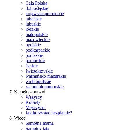
Cała Polska
dolnośląskie
kujawsko-pomorskie
lubelskie
lubuskie
łódzkie
małopolskie
mazowieckie
opolskie
podkarpackie
podlaskie
pomorskie
śląskie
świętokrzyskie
warmińsko-mazurskie
wielkopolskie
zachodniopomorskie
Niepełnosprawni
Wszyscy
Kobiety
Mężczyźni
Jak korzystać bezpłatnie?
Więcej
Samotna mama
Samotny tata