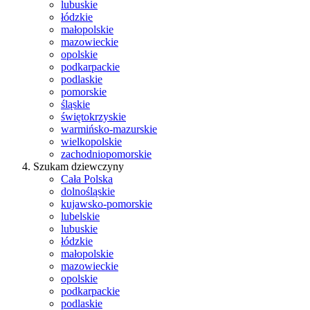
lubuskie
łódzkie
małopolskie
mazowieckie
opolskie
podkarpackie
podlaskie
pomorskie
śląskie
świętokrzyskie
warmińsko-mazurskie
wielkopolskie
zachodniopomorskie
Szukam dziewczyny
Cała Polska
dolnośląskie
kujawsko-pomorskie
lubelskie
lubuskie
łódzkie
małopolskie
mazowieckie
opolskie
podkarpackie
podlaskie