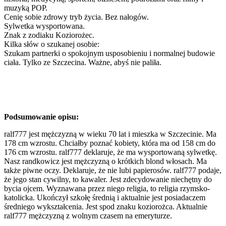
muzyką POP.
Cenię sobie zdrowy tryb życia. Bez nałogów.
Sylwetka wysportowana.
Znak z zodiaku Koziorożec.
Kilka słów o szukanej osobie:
Szukam partnerki o spokojnym usposobieniu i normalnej budowie
ciała. Tylko ze Szczecina. Ważne, abyś nie paliła.
Podsumowanie opisu:
ralf777 jest mężczyzną w wieku 70 lat i mieszka w Szczecinie. Ma
178 cm wzrostu. Chciałby poznać kobiety, która ma od 158 cm do
176 cm wzrostu. ralf777 deklaruje, że ma wysportowaną sylwetkę.
Nasz randkowicz jest mężczyzną o krótkich blond włosach. Ma
także piwne oczy. Deklaruje, że nie lubi papierosów. ralf777 podaje,
że jego stan cywilny, to kawaler. Jest zdecydowanie niechętny do
bycia ojcem. Wyznawana przez niego religia, to religia rzymsko-
katolicka. Ukończył szkołę średnią i aktualnie jest posiadaczem
średniego wykształcenia. Jest spod znaku koziorożca. Aktualnie
ralf777 mężczyzną z wolnym czasem na emeryturze.