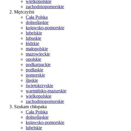
wielkopolskie
zachodniopomorskie
Mężczyźni
Cała Polska
dolnośląskie
kujawsko-pomorskie
lubelskie
lubuskie
łódzkie
małopolskie
mazowieckie
opolskie
podkarpackie
podlaskie
pomorskie
śląskie
świętokrzyskie
warmińsko-mazurskie
wielkopolskie
zachodniopomorskie
Szukam chłopaka
Cała Polska
dolnośląskie
kujawsko-pomorskie
lubelskie