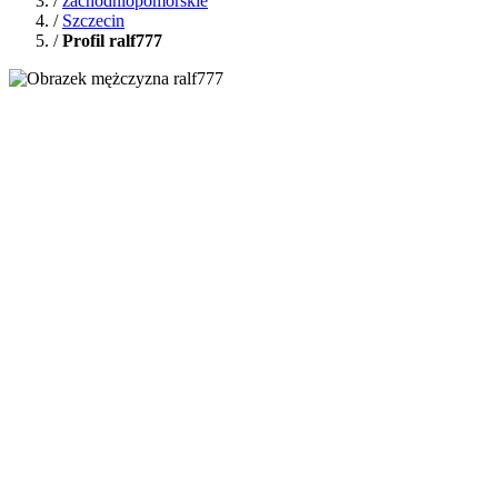
/
zachodniopomorskie
/
Szczecin
/
Profil ralf777