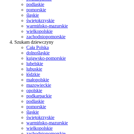
podlaskie
pomorskie
śląskie
świętokrzyskie
warmińsko-mazurskie
wielkopolskie
zachodniopomorskie
Szukam dziewczyny
Cała Polska
dolnośląskie
kujawsko-pomorskie
lubelskie
lubuskie
łódzkie
małopolskie
mazowieckie
opolskie
podkarpackie
podlaskie
pomorskie
śląskie
świętokrzyskie
warmińsko-mazurskie
wielkopolskie
zachodniopomorskie