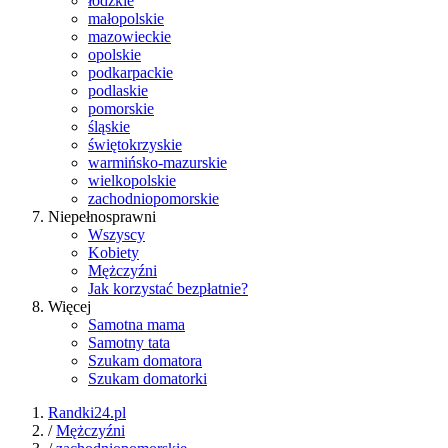
łódzkie
małopolskie
mazowieckie
opolskie
podkarpackie
podlaskie
pomorskie
śląskie
świętokrzyskie
warmińsko-mazurskie
wielkopolskie
zachodniopomorskie
Niepełnosprawni
Wszyscy
Kobiety
Mężczyźni
Jak korzystać bezpłatnie?
Więcej
Samotna mama
Samotny tata
Szukam domatora
Szukam domatorki
Randki24.pl
/
Mężczyźni