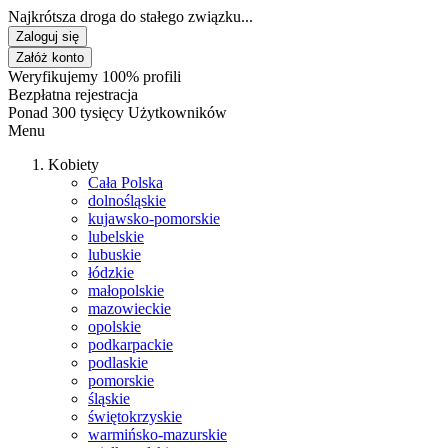
Najkrótsza droga do stałego związku...
Zaloguj się
Załóż konto
Weryfikujemy 100% profili
Bezpłatna rejestracja
Ponad 300 tysięcy Użytkowników
Menu
Kobiety
Cała Polska
dolnośląskie
kujawsko-pomorskie
lubelskie
lubuskie
łódzkie
małopolskie
mazowieckie
opolskie
podkarpackie
podlaskie
pomorskie
śląskie
świętokrzyskie
warmińsko-mazurskie