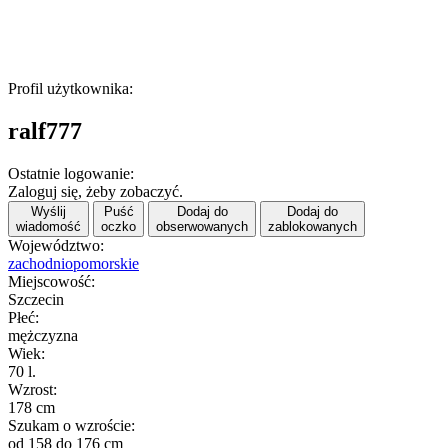
Profil użytkownika:
ralf777
Ostatnie logowanie:
Zaloguj się, żeby zobaczyć.
Wyślij
Puść
Dodaj do
Dodaj do
wiadomość
oczko
obserwowanych
zablokowanych
Województwo:
zachodniopomorskie
Miejscowość:
Szczecin
Płeć:
mężczyzna
Wiek:
70 l.
Wzrost:
178 cm
Szukam o wzroście:
od 158 do 176 cm