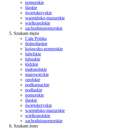
pomorskie
śląskie
świętokrzyskie
warmińsko-mazurskie
wielkopolskie
zachodniopomorskie
Szukam męża
Cała Polska
dolnośląskie
kujawsko-pomorskie
lubelskie
lubuskie
łódzkie
małopolskie
mazowieckie
opolskie
podkarpackie
podlaskie
pomorskie
śląskie
świętokrzyskie
warmińsko-mazurskie
wielkopolskie
zachodniopomorskie
Szukam żony