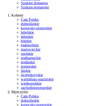
Szukam domatora
Szukam domatorki
Kobiety
Cała Polska
dolnośląskie
kujawsko-pomorskie
lubelskie
lubuskie
łódzkie
małopolskie
mazowieckie
opolskie
podkarpackie
podlaskie
pomorskie
śląskie
świętokrzyskie
warmińsko-mazurskie
wielkopolskie
zachodniopomorskie
Mężczyźni
Cała Polska
dolnośląskie
kujawsko-pomorskie