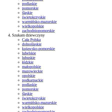
podlaskie
pomorskie
śląskie
świętokrzyskie
warmińsko-mazurskie
wielkopolskie
zachodniopomorskie
Szukam dziewczyny
Cała Polska
dolnośląskie
kujawsko-pomorskie
lubelskie
lubuskie
łódzkie
małopolskie
mazowieckie
opolskie
podkarpackie
podlaskie
pomorskie
śląskie
świętokrzyskie
warmińsko-mazurskie
wielkopolskie
zachodniopomorskie