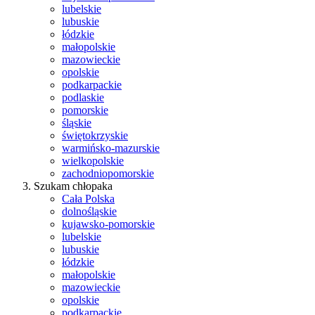
lubelskie
lubuskie
łódzkie
małopolskie
mazowieckie
opolskie
podkarpackie
podlaskie
pomorskie
śląskie
świętokrzyskie
warmińsko-mazurskie
wielkopolskie
zachodniopomorskie
Szukam chłopaka
Cała Polska
dolnośląskie
kujawsko-pomorskie
lubelskie
lubuskie
łódzkie
małopolskie
mazowieckie
opolskie
podkarpackie