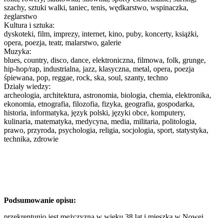
szachy, sztuki walki, taniec, tenis, wędkarstwo, wspinaczka,
żeglarstwo
Kultura i sztuka:
dyskoteki, film, imprezy, internet, kino, puby, koncerty, książki,
opera, poezja, teatr, malarstwo, galerie
Muzyka:
blues, country, disco, dance, elektroniczna, filmowa, folk, grunge,
hip-hop/rap, industrialna, jazz, klasyczna, metal, opera, poezja
śpiewana, pop, reggae, rock, ska, soul, szanty, techno
Działy wiedzy:
archeologia, architektura, astronomia, biologia, chemia, elektronika,
ekonomia, etnografia, filozofia, fizyka, geografia, gospodarka,
historia, informatyka, język polski, języki obce, komputery,
kulinaria, matematyka, medycyna, media, militaria, politologia,
prawo, przyroda, psychologia, religia, socjologia, sport, statystyka,
technika, zdrowie
Podsumowanie opisu:
przekrentunio jest mężczyzną w wieku 38 lat i mieszka w Nowej