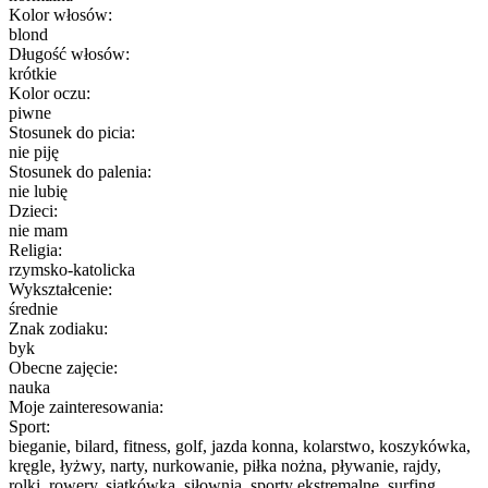
Kolor włosów:
blond
Długość włosów:
krótkie
Kolor oczu:
piwne
Stosunek do picia:
nie piję
Stosunek do palenia:
nie lubię
Dzieci:
nie mam
Religia:
rzymsko-katolicka
Wykształcenie:
średnie
Znak zodiaku:
byk
Obecne zajęcie:
nauka
Moje zainteresowania:
Sport:
bieganie, bilard, fitness, golf, jazda konna, kolarstwo, koszykówka,
kręgle, łyżwy, narty, nurkowanie, piłka nożna, pływanie, rajdy,
rolki, rowery, siatkówka, siłownia, sporty ekstremalne, surfing,