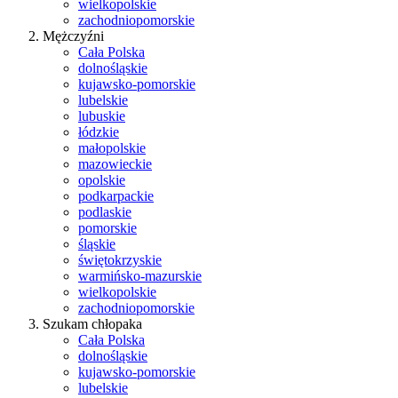
wielkopolskie
zachodniopomorskie
Mężczyźni
Cała Polska
dolnośląskie
kujawsko-pomorskie
lubelskie
lubuskie
łódzkie
małopolskie
mazowieckie
opolskie
podkarpackie
podlaskie
pomorskie
śląskie
świętokrzyskie
warmińsko-mazurskie
wielkopolskie
zachodniopomorskie
Szukam chłopaka
Cała Polska
dolnośląskie
kujawsko-pomorskie
lubelskie