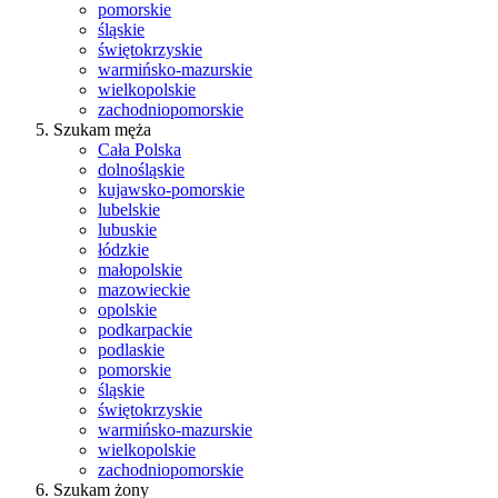
pomorskie
śląskie
świętokrzyskie
warmińsko-mazurskie
wielkopolskie
zachodniopomorskie
Szukam męża
Cała Polska
dolnośląskie
kujawsko-pomorskie
lubelskie
lubuskie
łódzkie
małopolskie
mazowieckie
opolskie
podkarpackie
podlaskie
pomorskie
śląskie
świętokrzyskie
warmińsko-mazurskie
wielkopolskie
zachodniopomorskie
Szukam żony