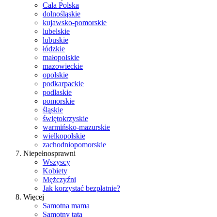
Cała Polska
dolnośląskie
kujawsko-pomorskie
lubelskie
lubuskie
łódzkie
małopolskie
mazowieckie
opolskie
podkarpackie
podlaskie
pomorskie
śląskie
świętokrzyskie
warmińsko-mazurskie
wielkopolskie
zachodniopomorskie
Niepełnosprawni
Wszyscy
Kobiety
Mężczyźni
Jak korzystać bezpłatnie?
Więcej
Samotna mama
Samotny tata