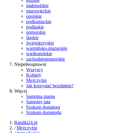
łódzkie
małopolskie
mazowieckie
opolskie
podkarpackie
podlaskie
pomorskie
śląskie
świętokrzyskie
warmińsko-mazurskie
wielkopolskie
zachodniopomorskie
Niepełnosprawni
Wszyscy
Kobiety
Mężczyźni
Jak korzystać bezpłatnie?
Więcej
Samotna mama
Samotny tata
Szukam domatora
Szukam domatorki
Randki24.pl
/
Mężczyźni