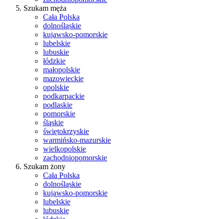
Szukam męża
Cała Polska
dolnośląskie
kujawsko-pomorskie
lubelskie
lubuskie
łódzkie
małopolskie
mazowieckie
opolskie
podkarpackie
podlaskie
pomorskie
śląskie
świętokrzyskie
warmińsko-mazurskie
wielkopolskie
zachodniopomorskie
Szukam żony
Cała Polska
dolnośląskie
kujawsko-pomorskie
lubelskie
lubuskie