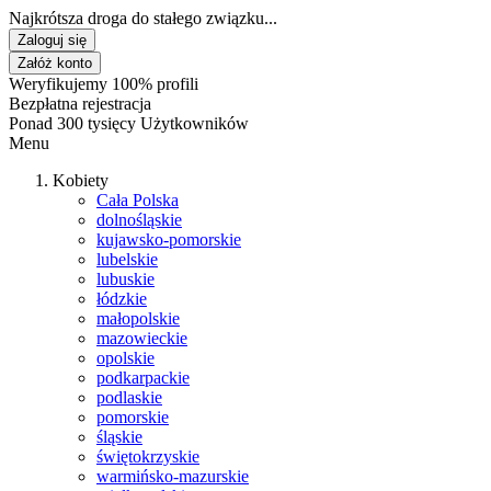
Najkrótsza droga do stałego związku...
Zaloguj się
Załóż konto
Weryfikujemy 100% profili
Bezpłatna rejestracja
Ponad 300 tysięcy Użytkowników
Menu
Kobiety
Cała Polska
dolnośląskie
kujawsko-pomorskie
lubelskie
lubuskie
łódzkie
małopolskie
mazowieckie
opolskie
podkarpackie
podlaskie
pomorskie
śląskie
świętokrzyskie
warmińsko-mazurskie