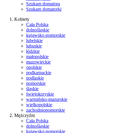
Szukam domatora
Szukam domatorki
Kobiety
Cała Polska
dolnośląskie
kujawsko-pomorskie
lubelskie
lubuskie
łódzkie
małopolskie
mazowieckie
opolskie
podkarpackie
podlaskie
pomorskie
śląskie
świętokrzyskie
warmińsko-mazurskie
wielkopolskie
zachodniopomorskie
Mężczyźni
Cała Polska
dolnośląskie
kujawsko-pomorskie