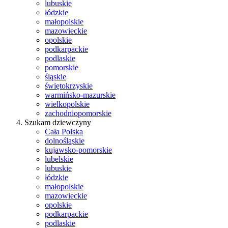
lubuskie
łódzkie
małopolskie
mazowieckie
opolskie
podkarpackie
podlaskie
pomorskie
śląskie
świętokrzyskie
warmińsko-mazurskie
wielkopolskie
zachodniopomorskie
Szukam dziewczyny
Cała Polska
dolnośląskie
kujawsko-pomorskie
lubelskie
lubuskie
łódzkie
małopolskie
mazowieckie
opolskie
podkarpackie
podlaskie