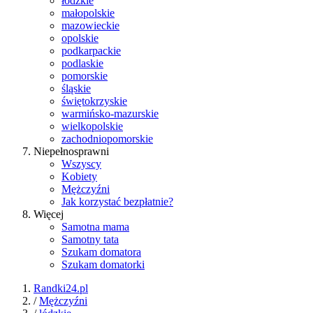
łódzkie
małopolskie
mazowieckie
opolskie
podkarpackie
podlaskie
pomorskie
śląskie
świętokrzyskie
warmińsko-mazurskie
wielkopolskie
zachodniopomorskie
Niepełnosprawni
Wszyscy
Kobiety
Mężczyźni
Jak korzystać bezpłatnie?
Więcej
Samotna mama
Samotny tata
Szukam domatora
Szukam domatorki
Randki24.pl
/
Mężczyźni