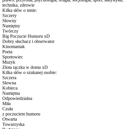
technika, zdrowie
Kilka słów o mnie:
Szczery
Słowny
Namiętny
Twórczy
Big Poczucie Humoru xD
Dobry słuchacz i obserwator
Kinomaniak
Poeta
Sportowiec
Muzyk
Złota rączka w domu xD
Kilka słów o szukanej osobie:
Szczera
Słowna
Kobieca
Namiętna
Odpowiedzialna
Miła
Czuła
z poczuciem humoru
Otwarta
Towarzyska