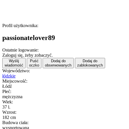
Profil użytkownika:
passionatelover89
Ostatnie logowanie:
Zaloguj się, żeby zobaczyć.
Wyślij
Puść
Dodaj do
Dodaj do
wiadomość
oczko
obserwowanych
zablokowanych
Województwo:
łódzkie
Miejscowość:
Łódź
Płeć:
mężczyzna
Wiek:
37 l.
Wzrost:
182 cm
Budowa ciała:
wysportowana