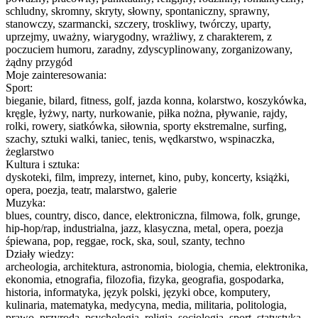
schludny, skromny, skryty, słowny, spontaniczny, sprawny,
stanowczy, szarmancki, szczery, troskliwy, twórczy, uparty,
uprzejmy, uważny, wiarygodny, wrażliwy, z charakterem, z
poczuciem humoru, zaradny, zdyscyplinowany, zorganizowany,
żądny przygód
Moje zainteresowania:
Sport:
bieganie, bilard, fitness, golf, jazda konna, kolarstwo, koszykówka,
kręgle, łyżwy, narty, nurkowanie, piłka nożna, pływanie, rajdy,
rolki, rowery, siatkówka, siłownia, sporty ekstremalne, surfing,
szachy, sztuki walki, taniec, tenis, wędkarstwo, wspinaczka,
żeglarstwo
Kultura i sztuka:
dyskoteki, film, imprezy, internet, kino, puby, koncerty, książki,
opera, poezja, teatr, malarstwo, galerie
Muzyka:
blues, country, disco, dance, elektroniczna, filmowa, folk, grunge,
hip-hop/rap, industrialna, jazz, klasyczna, metal, opera, poezja
śpiewana, pop, reggae, rock, ska, soul, szanty, techno
Działy wiedzy:
archeologia, architektura, astronomia, biologia, chemia, elektronika,
ekonomia, etnografia, filozofia, fizyka, geografia, gospodarka,
historia, informatyka, język polski, języki obce, komputery,
kulinaria, matematyka, medycyna, media, militaria, politologia,
prawo, przyroda, psychologia, religia, socjologia, sport, statystyka,