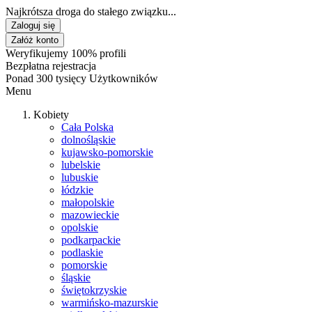
Najkrótsza droga do stałego związku...
Zaloguj się
Załóż konto
Weryfikujemy 100% profili
Bezpłatna rejestracja
Ponad 300 tysięcy Użytkowników
Menu
Kobiety
Cała Polska
dolnośląskie
kujawsko-pomorskie
lubelskie
lubuskie
łódzkie
małopolskie
mazowieckie
opolskie
podkarpackie
podlaskie
pomorskie
śląskie
świętokrzyskie
warmińsko-mazurskie