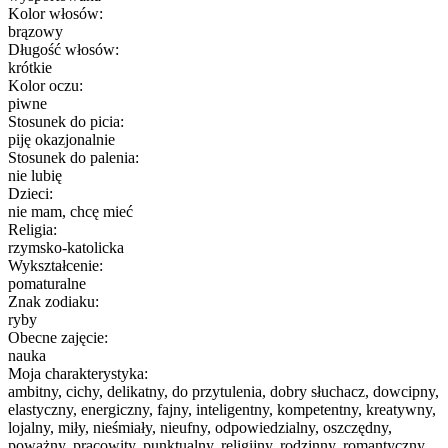
Kolor włosów:
brązowy
Długość włosów:
krótkie
Kolor oczu:
piwne
Stosunek do picia:
piję okazjonalnie
Stosunek do palenia:
nie lubię
Dzieci:
nie mam, chcę mieć
Religia:
rzymsko-katolicka
Wykształcenie:
pomaturalne
Znak zodiaku:
ryby
Obecne zajęcie:
nauka
Moja charakterystyka:
ambitny, cichy, delikatny, do przytulenia, dobry słuchacz, dowcipny,
elastyczny, energiczny, fajny, inteligentny, kompetentny, kreatywny,
lojalny, miły, nieśmiały, nieufny, odpowiedzialny, oszczędny,
poważny, pracowity, punktualny, religijny, rodzinny, romantyczny,