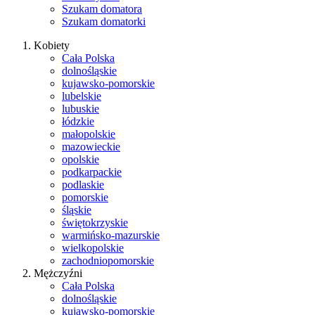
Szukam domatora
Szukam domatorki
Kobiety
Cała Polska
dolnośląskie
kujawsko-pomorskie
lubelskie
lubuskie
łódzkie
małopolskie
mazowieckie
opolskie
podkarpackie
podlaskie
pomorskie
śląskie
świętokrzyskie
warmińsko-mazurskie
wielkopolskie
zachodniopomorskie
Mężczyźni
Cała Polska
dolnośląskie
kujawsko-pomorskie