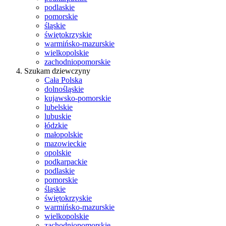
podlaskie
pomorskie
śląskie
świętokrzyskie
warmińsko-mazurskie
wielkopolskie
zachodniopomorskie
Szukam dziewczyny
Cała Polska
dolnośląskie
kujawsko-pomorskie
lubelskie
lubuskie
łódzkie
małopolskie
mazowieckie
opolskie
podkarpackie
podlaskie
pomorskie
śląskie
świętokrzyskie
warmińsko-mazurskie
wielkopolskie
zachodniopomorskie