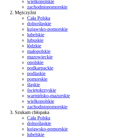
wielkopolskie
zachodniopomorskie
Mężczyźni
Cała Polska
dolnośląskie
kujawsko-pomorskie
lubelskie
lubuskie
łódzkie
małopolskie
mazowieckie
opolskie
podkarpackie
podlaskie
pomorskie
śląskie
świętokrzyskie
warmińsko-mazurskie
wielkopolskie
zachodniopomorskie
Szukam chłopaka
Cała Polska
dolnośląskie
kujawsko-pomorskie
lubelskie