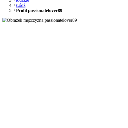
/
łódzkie
/
Łódź
/
Profil passionatelover89