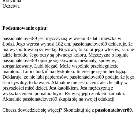
Rodzinna
Uczciwa
Podsumowanie opisu:
passionatelover89 jest mężczyzną w wieku 37 lat i mieszka w
Łodzi. Jego wzrost wynosi 182 cm. passionatelover89 deklaruje, że
ma wysportowaną sylwetkę. Brązowy, to kolor jego włosów, są one
także krótkie. Jego oczy są piwnego koloru. Mężczyzna o loginie
passionatelover89 opisuje się słowami: nieśmiały, sprawny,
zorganizowany. Lubi biegać. Może wspólnie przebiegniecie
maraton... Lubi chodzić na dyskoteki. Interesuje się archeologią.
Deklaruje, że nie lubi papierosów. passionatelover89 podaje, że jego
stan cywilny, to kawaler. Aktualnie nie jest ojcem, ale chciałby w
przyszłości mieć dzieci. Jest katolikiem. Jest mężczyzną z
wykształceniem pomaturalnym. Ryby są jego znakiem zodiaku.
Aktualnie passionatelover89 skupia się na swojej edukacji.
Chcesz dowiedzieć się więcej? Skontaktuj się z
passionatelover89
.