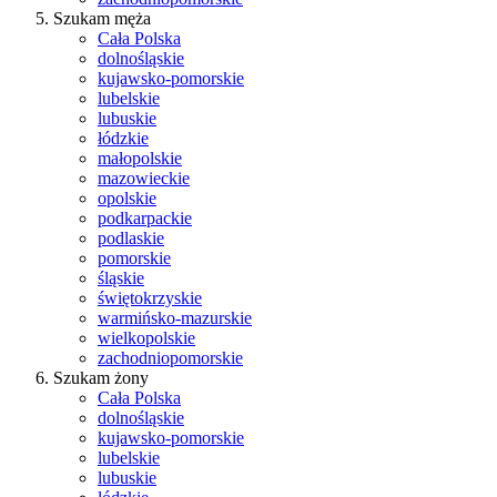
Szukam męża
Cała Polska
dolnośląskie
kujawsko-pomorskie
lubelskie
lubuskie
łódzkie
małopolskie
mazowieckie
opolskie
podkarpackie
podlaskie
pomorskie
śląskie
świętokrzyskie
warmińsko-mazurskie
wielkopolskie
zachodniopomorskie
Szukam żony
Cała Polska
dolnośląskie
kujawsko-pomorskie
lubelskie
lubuskie