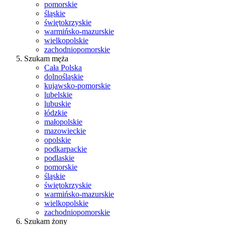
pomorskie
śląskie
świętokrzyskie
warmińsko-mazurskie
wielkopolskie
zachodniopomorskie
Szukam męża
Cała Polska
dolnośląskie
kujawsko-pomorskie
lubelskie
lubuskie
łódzkie
małopolskie
mazowieckie
opolskie
podkarpackie
podlaskie
pomorskie
śląskie
świętokrzyskie
warmińsko-mazurskie
wielkopolskie
zachodniopomorskie
Szukam żony