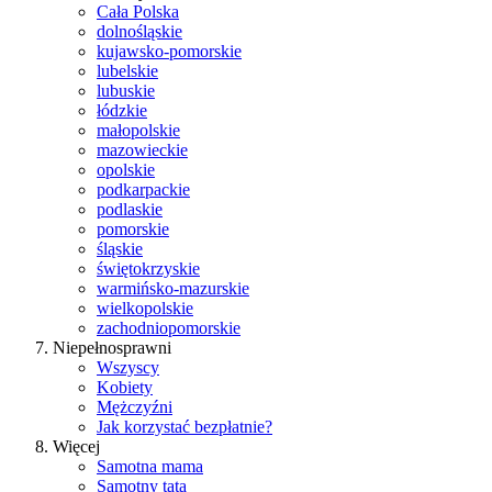
Cała Polska
dolnośląskie
kujawsko-pomorskie
lubelskie
lubuskie
łódzkie
małopolskie
mazowieckie
opolskie
podkarpackie
podlaskie
pomorskie
śląskie
świętokrzyskie
warmińsko-mazurskie
wielkopolskie
zachodniopomorskie
Niepełnosprawni
Wszyscy
Kobiety
Mężczyźni
Jak korzystać bezpłatnie?
Więcej
Samotna mama
Samotny tata