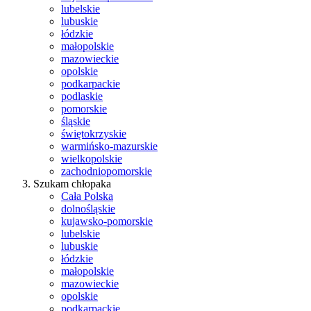
lubelskie
lubuskie
łódzkie
małopolskie
mazowieckie
opolskie
podkarpackie
podlaskie
pomorskie
śląskie
świętokrzyskie
warmińsko-mazurskie
wielkopolskie
zachodniopomorskie
Szukam chłopaka
Cała Polska
dolnośląskie
kujawsko-pomorskie
lubelskie
lubuskie
łódzkie
małopolskie
mazowieckie
opolskie
podkarpackie