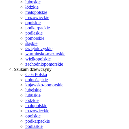
lubuskie
łódzkie
małopolskie
mazowieckie
opolskie
podkarpackie
podlaskie
pomorskie
śląskie
świętokrzyskie
warmińsko-mazurskie
wielkopolskie
zachodniopomorskie
Szukam dziewczyny
Cała Polska
dolnośląskie
kujawsko-pomorskie
lubelskie
lubuskie
łódzkie
małopolskie
mazowieckie
opolskie
podkarpackie
podlaskie