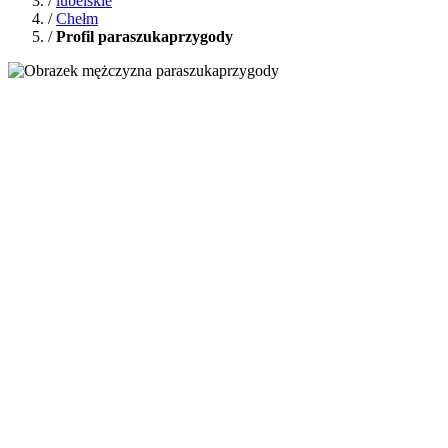
/
lubelskie
/
Chełm
/
Profil paraszukaprzygody