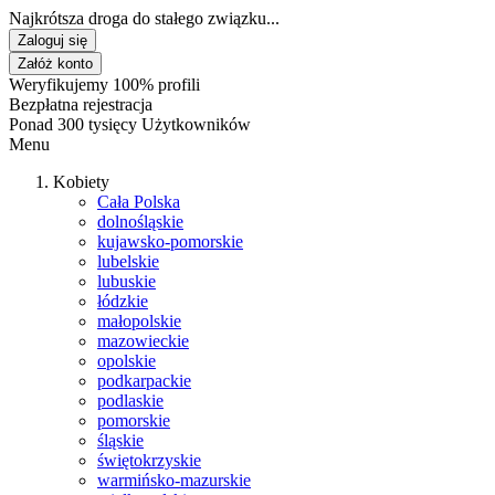
Najkrótsza droga do stałego związku...
Zaloguj się
Załóż konto
Weryfikujemy 100% profili
Bezpłatna rejestracja
Ponad 300 tysięcy Użytkowników
Menu
Kobiety
Cała Polska
dolnośląskie
kujawsko-pomorskie
lubelskie
lubuskie
łódzkie
małopolskie
mazowieckie
opolskie
podkarpackie
podlaskie
pomorskie
śląskie
świętokrzyskie
warmińsko-mazurskie