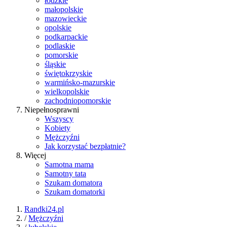
łódzkie
małopolskie
mazowieckie
opolskie
podkarpackie
podlaskie
pomorskie
śląskie
świętokrzyskie
warmińsko-mazurskie
wielkopolskie
zachodniopomorskie
Niepełnosprawni
Wszyscy
Kobiety
Mężczyźni
Jak korzystać bezpłatnie?
Więcej
Samotna mama
Samotny tata
Szukam domatora
Szukam domatorki
Randki24.pl
/
Mężczyźni