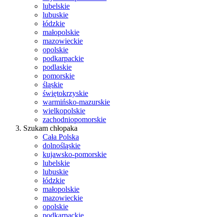
lubelskie
lubuskie
łódzkie
małopolskie
mazowieckie
opolskie
podkarpackie
podlaskie
pomorskie
śląskie
świętokrzyskie
warmińsko-mazurskie
wielkopolskie
zachodniopomorskie
Szukam chłopaka
Cała Polska
dolnośląskie
kujawsko-pomorskie
lubelskie
lubuskie
łódzkie
małopolskie
mazowieckie
opolskie
podkarpackie