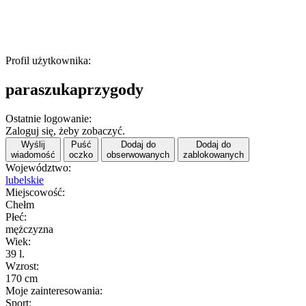
Profil użytkownika:
paraszukaprzygody
Ostatnie logowanie:
Zaloguj się, żeby zobaczyć.
Wyślij
Puść
Dodaj do
Dodaj do
wiadomość
oczko
obserwowanych
zablokowanych
Województwo:
lubelskie
Miejscowość:
Chełm
Płeć:
mężczyzna
Wiek:
39 l.
Wzrost:
170 cm
Moje zainteresowania:
Sport: