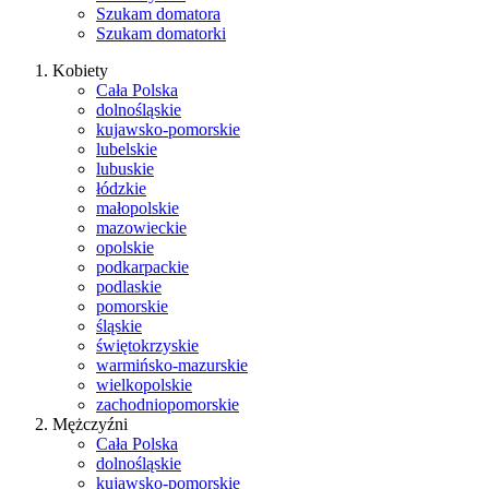
Szukam domatora
Szukam domatorki
Kobiety
Cała Polska
dolnośląskie
kujawsko-pomorskie
lubelskie
lubuskie
łódzkie
małopolskie
mazowieckie
opolskie
podkarpackie
podlaskie
pomorskie
śląskie
świętokrzyskie
warmińsko-mazurskie
wielkopolskie
zachodniopomorskie
Mężczyźni
Cała Polska
dolnośląskie
kujawsko-pomorskie