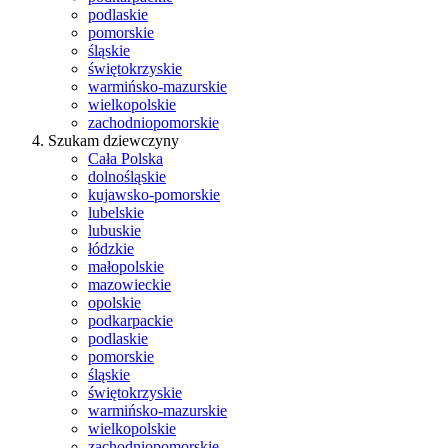
podlaskie
pomorskie
śląskie
świętokrzyskie
warmińsko-mazurskie
wielkopolskie
zachodniopomorskie
Szukam dziewczyny
Cała Polska
dolnośląskie
kujawsko-pomorskie
lubelskie
lubuskie
łódzkie
małopolskie
mazowieckie
opolskie
podkarpackie
podlaskie
pomorskie
śląskie
świętokrzyskie
warmińsko-mazurskie
wielkopolskie
zachodniopomorskie