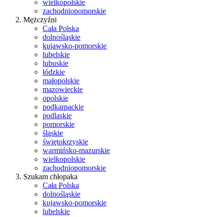
wielkopolskie
zachodniopomorskie
Mężczyźni
Cała Polska
dolnośląskie
kujawsko-pomorskie
lubelskie
lubuskie
łódzkie
małopolskie
mazowieckie
opolskie
podkarpackie
podlaskie
pomorskie
śląskie
świętokrzyskie
warmińsko-mazurskie
wielkopolskie
zachodniopomorskie
Szukam chłopaka
Cała Polska
dolnośląskie
kujawsko-pomorskie
lubelskie