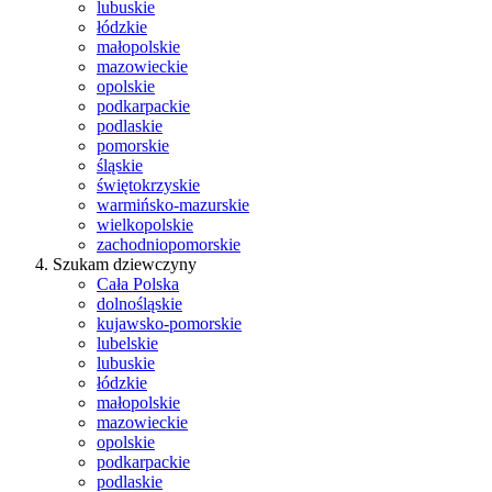
lubuskie
łódzkie
małopolskie
mazowieckie
opolskie
podkarpackie
podlaskie
pomorskie
śląskie
świętokrzyskie
warmińsko-mazurskie
wielkopolskie
zachodniopomorskie
Szukam dziewczyny
Cała Polska
dolnośląskie
kujawsko-pomorskie
lubelskie
lubuskie
łódzkie
małopolskie
mazowieckie
opolskie
podkarpackie
podlaskie