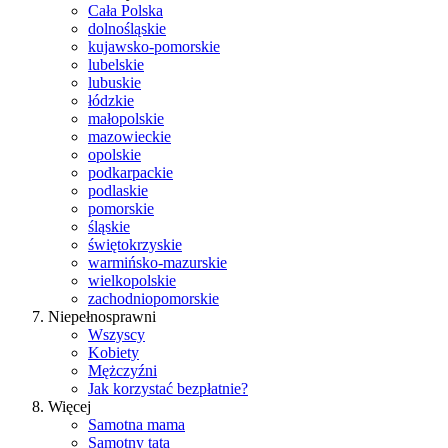
Cała Polska
dolnośląskie
kujawsko-pomorskie
lubelskie
lubuskie
łódzkie
małopolskie
mazowieckie
opolskie
podkarpackie
podlaskie
pomorskie
śląskie
świętokrzyskie
warmińsko-mazurskie
wielkopolskie
zachodniopomorskie
Niepełnosprawni
Wszyscy
Kobiety
Mężczyźni
Jak korzystać bezpłatnie?
Więcej
Samotna mama
Samotny tata