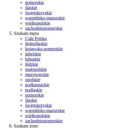
pomorskie
śląskie
świętokrzyskie
warmińsko-mazurskie
wielkopolskie
zachodniopomorskie
Szukam męża
Cała Polska
dolnośląskie
kujawsko-pomorskie
lubelskie
lubuskie
łódzkie
małopolskie
mazowieckie
opolskie
podkarpackie
podlaskie
pomorskie
śląskie
świętokrzyskie
warmińsko-mazurskie
wielkopolskie
zachodniopomorskie
Szukam żony