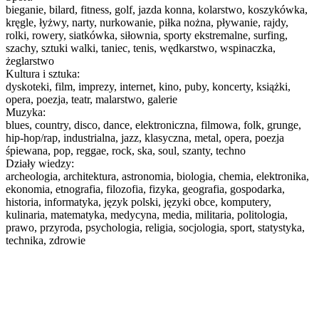
bieganie, bilard, fitness, golf, jazda konna, kolarstwo, koszykówka,
kręgle, łyżwy, narty, nurkowanie, piłka nożna, pływanie, rajdy,
rolki, rowery, siatkówka, siłownia, sporty ekstremalne, surfing,
szachy, sztuki walki, taniec, tenis, wędkarstwo, wspinaczka,
żeglarstwo
Kultura i sztuka:
dyskoteki, film, imprezy, internet, kino, puby, koncerty, książki,
opera, poezja, teatr, malarstwo, galerie
Muzyka:
blues, country, disco, dance, elektroniczna, filmowa, folk, grunge,
hip-hop/rap, industrialna, jazz, klasyczna, metal, opera, poezja
śpiewana, pop, reggae, rock, ska, soul, szanty, techno
Działy wiedzy:
archeologia, architektura, astronomia, biologia, chemia, elektronika,
ekonomia, etnografia, filozofia, fizyka, geografia, gospodarka,
historia, informatyka, język polski, języki obce, komputery,
kulinaria, matematyka, medycyna, media, militaria, politologia,
prawo, przyroda, psychologia, religia, socjologia, sport, statystyka,
technika, zdrowie