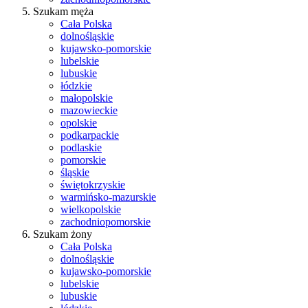
Szukam męża
Cała Polska
dolnośląskie
kujawsko-pomorskie
lubelskie
lubuskie
łódzkie
małopolskie
mazowieckie
opolskie
podkarpackie
podlaskie
pomorskie
śląskie
świętokrzyskie
warmińsko-mazurskie
wielkopolskie
zachodniopomorskie
Szukam żony
Cała Polska
dolnośląskie
kujawsko-pomorskie
lubelskie
lubuskie