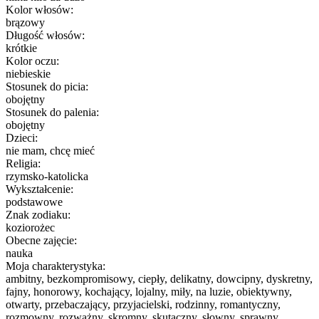
Kolor włosów:
brązowy
Długość włosów:
krótkie
Kolor oczu:
niebieskie
Stosunek do picia:
obojętny
Stosunek do palenia:
obojętny
Dzieci:
nie mam, chcę mieć
Religia:
rzymsko-katolicka
Wykształcenie:
podstawowe
Znak zodiaku:
koziorożec
Obecne zajęcie:
nauka
Moja charakterystyka:
ambitny, bezkompromisowy, ciepły, delikatny, dowcipny, dyskretny,
fajny, honorowy, kochający, lojalny, miły, na luzie, obiektywny,
otwarty, przebaczający, przyjacielski, rodzinny, romantyczny,
rozmowny, rozważny, skromny, skutaczny, słowny, sprawny,