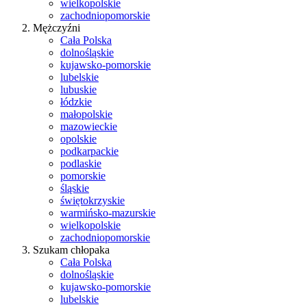
wielkopolskie
zachodniopomorskie
Mężczyźni
Cała Polska
dolnośląskie
kujawsko-pomorskie
lubelskie
lubuskie
łódzkie
małopolskie
mazowieckie
opolskie
podkarpackie
podlaskie
pomorskie
śląskie
świętokrzyskie
warmińsko-mazurskie
wielkopolskie
zachodniopomorskie
Szukam chłopaka
Cała Polska
dolnośląskie
kujawsko-pomorskie
lubelskie