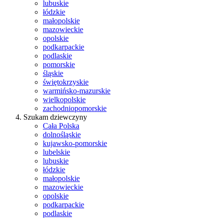
lubuskie
łódzkie
małopolskie
mazowieckie
opolskie
podkarpackie
podlaskie
pomorskie
śląskie
świętokrzyskie
warmińsko-mazurskie
wielkopolskie
zachodniopomorskie
Szukam dziewczyny
Cała Polska
dolnośląskie
kujawsko-pomorskie
lubelskie
lubuskie
łódzkie
małopolskie
mazowieckie
opolskie
podkarpackie
podlaskie