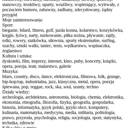
stanowczy, troskliwy, uparty, wrażliwy, wspierający, wytrwały, z
poczuciem humoru, zabawny, zadbany, zdecydowany, żądny
przygód
Moje zainteresowania:
Sport:
bieganie, bilard, fitness, golf, jazda konna, kolarstwo, koszykówka,
kręgle, łyżwy, narty, nurkowanie, piłka nożna, pływanie, rajdy,
rolki, rowery, siatkówka, siłownia, sporty ekstremalne, surfing,
szachy, sztuki walki, taniec, tenis, wędkarstwo, wspinaczka,
żeglarstwo
Kultura i sztuka:
dyskoteki, film, imprezy, internet, kino, puby, koncerty, książki,
opera, poezja, teatr, malarstwo, galerie
Muzyka:
blues, country, disco, dance, elektroniczna, filmowa, folk, grunge,
hip-hop/rap, industrialna, jazz, klasyczna, metal, opera, poezja
śpiewana, pop, reggae, rock, ska, soul, szanty, techno
Działy wiedzy:
archeologia, architektura, astronomia, biologia, chemia, elektronika,
ekonomia, etnografia, filozofia, fizyka, geografia, gospodarka,
historia, informatyka, język polski, języki obce, komputery,
kulinaria, matematyka, medycyna, media, militaria, politologia,
prawo, przyroda, psychologia, religia, socjologia, sport, statystyka,
technika, zdrowie
Kilka słów o mnie: