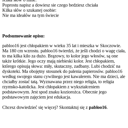
Poprostu napisz a dowiesz sie czego bedziesz chciała
Kilka słów o szukanej osobie:
Nie ma ideałów na tym świecie
Podsumowanie opisu:
pabloo16 jest chłopakiem w wieku 35 lat i mieszka w Skoczowie.
Ma 180 cm wzrostu. pabloo16 twierdzi, że jeśli chodzi o wagę ciała,
to ma kilka kilo za dużo. Brązowy, to kolor jego włosów, są one
także krótkie. Jego oczy mają niebieski kolor. Jest chłopakiem,
którego opisują słowa: miły, skutaczny, zadbany. Lubi chodzić na
dyskoteki. Ma obojętny stosunek do palenia papierosów. pabloo16
według swojego stanu cywilnego jest kawalerem. Nie ma dzieci, ale
chciałby zostać tatą. Wyznawana przez niego religia, to religia
rzymsko-katolicka. Jest chłopakiem z wykształceniem
podstawowym. Jest spod znaku koziorożca. Obecnie jego
podstawowym zajęciem jest edukacja.
Chcesz dowiedzieć się więcej? Skontaktuj się z
pabloo16
.