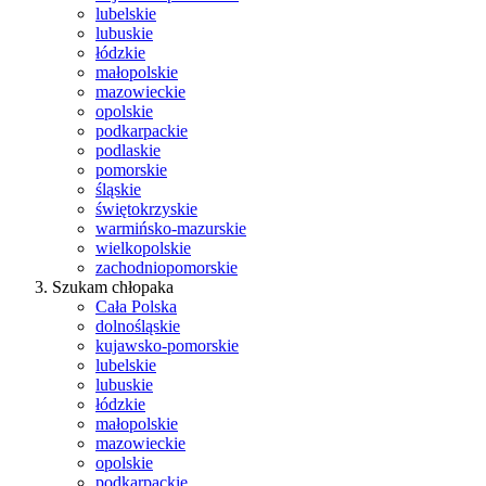
lubelskie
lubuskie
łódzkie
małopolskie
mazowieckie
opolskie
podkarpackie
podlaskie
pomorskie
śląskie
świętokrzyskie
warmińsko-mazurskie
wielkopolskie
zachodniopomorskie
Szukam chłopaka
Cała Polska
dolnośląskie
kujawsko-pomorskie
lubelskie
lubuskie
łódzkie
małopolskie
mazowieckie
opolskie
podkarpackie