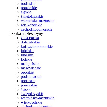
podlaskie
pomorskie
śląskie
świętokrzyskie
warmińsko-mazurskie
wielkopolskie
zachodniopomorskie
Szukam dziewczyny
Cała Polska
dolnośląskie
kujawsko-pomorskie
lubelskie
lubuskie
łódzkie
małopolskie
mazowieckie
opolskie
podkarpackie
podlaskie
pomorskie
śląskie
świętokrzyskie
warmińsko-mazurskie
wielkopolskie
zachodniopomorskie