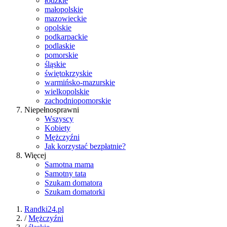
łódzkie
małopolskie
mazowieckie
opolskie
podkarpackie
podlaskie
pomorskie
śląskie
świętokrzyskie
warmińsko-mazurskie
wielkopolskie
zachodniopomorskie
Niepełnosprawni
Wszyscy
Kobiety
Mężczyźni
Jak korzystać bezpłatnie?
Więcej
Samotna mama
Samotny tata
Szukam domatora
Szukam domatorki
Randki24.pl
/
Mężczyźni