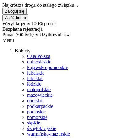
Najkrótsza droga do stałego związku...
Zaloguj się
Załóż konto
Weryfikujemy 100% profili
Bezpłatna rejestracja
Ponad 300 tysięcy Użytkowników
Menu
Kobiety
Cała Polska
dolnośląskie
kujawsko-pomorskie
lubelskie
lubuskie
łódzkie
małopolskie
mazowieckie
opolskie
podkarpackie
podlaskie
pomorskie
śląskie
świętokrzyskie
warmińsko-mazurskie