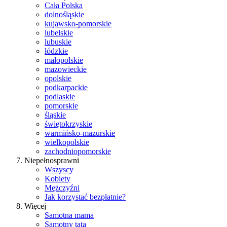
Cała Polska
dolnośląskie
kujawsko-pomorskie
lubelskie
lubuskie
łódzkie
małopolskie
mazowieckie
opolskie
podkarpackie
podlaskie
pomorskie
śląskie
świętokrzyskie
warmińsko-mazurskie
wielkopolskie
zachodniopomorskie
Niepełnosprawni
Wszyscy
Kobiety
Mężczyźni
Jak korzystać bezpłatnie?
Więcej
Samotna mama
Samotny tata