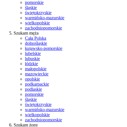
pomorskie
śląskie
świętokrzyskie
warmińsko-mazurskie
wielkopolskie
zachodniopomorskie
Szukam męża
Cała Polska
dolnośląskie
kujawsko-pomorskie
lubelskie
lubuskie
łódzkie
małopolskie
mazowieckie
opolskie
podkarpackie
podlaskie
pomorskie
śląskie
świętokrzyskie
warmińsko-mazurskie
wielkopolskie
zachodniopomorskie
Szukam żony