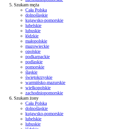
Szukam męża
Cała Polska
dolnośląskie
kujawsko-pomorskie
lubelskie
lubuskie
łódzkie
małopolskie
mazowieckie
opolskie
podkarpackie
podlaskie
pomorskie
śląskie
świętokrzyskie
warmińsko-mazurskie
wielkopolskie
zachodniopomorskie
Szukam żony
Cała Polska
dolnośląskie
kujawsko-pomorskie
lubelskie
lubuskie