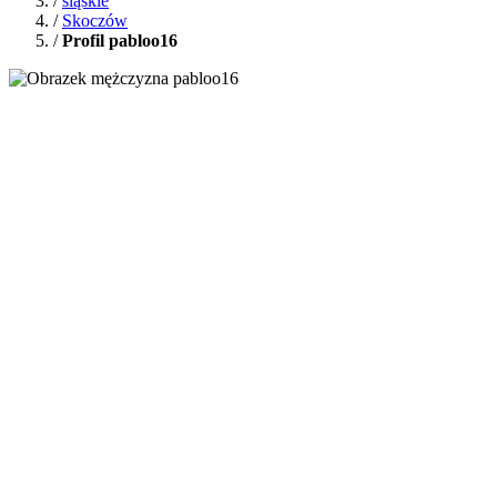
/
śląskie
/
Skoczów
/
Profil pabloo16