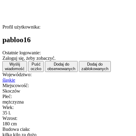
Profil użytkownika:
pabloo16
Ostatnie logowanie:
Zaloguj się, żeby zobaczyć.
Wyślij
Puść
Dodaj do
Dodaj do
wiadomość
oczko
obserwowanych
zablokowanych
Województwo:
śląskie
Miejscowość:
Skoczów
Płeć:
mężczyzna
Wiek:
35 l.
Wzrost:
180 cm
Budowa ciała:
kilka kilo za dużo