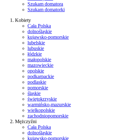
Szukam domatora
Szukam domatorki
Kobiety
Cała Polska
dolnośląskie
kujawsko-pomorskie
lubelskie
lubuskie
łódzkie
małopolskie
mazowieckie
opolskie
podkarpackie
podlaskie
pomorskie
śląskie
świętokrzyskie
warmińsko-mazurskie
wielkopolskie
zachodniopomorskie
Mężczyźni
Cała Polska
dolnośląskie
kujawsko-pomorskie