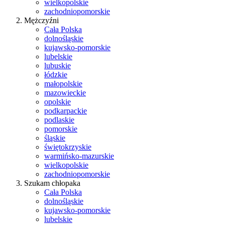
wielkopolskie
zachodniopomorskie
Mężczyźni
Cała Polska
dolnośląskie
kujawsko-pomorskie
lubelskie
lubuskie
łódzkie
małopolskie
mazowieckie
opolskie
podkarpackie
podlaskie
pomorskie
śląskie
świętokrzyskie
warmińsko-mazurskie
wielkopolskie
zachodniopomorskie
Szukam chłopaka
Cała Polska
dolnośląskie
kujawsko-pomorskie
lubelskie