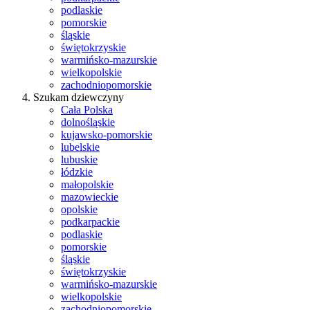
podlaskie
pomorskie
śląskie
świętokrzyskie
warmińsko-mazurskie
wielkopolskie
zachodniopomorskie
Szukam dziewczyny
Cała Polska
dolnośląskie
kujawsko-pomorskie
lubelskie
lubuskie
łódzkie
małopolskie
mazowieckie
opolskie
podkarpackie
podlaskie
pomorskie
śląskie
świętokrzyskie
warmińsko-mazurskie
wielkopolskie
zachodniopomorskie