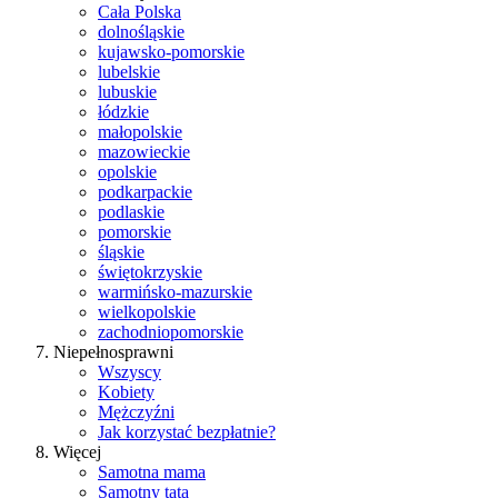
Cała Polska
dolnośląskie
kujawsko-pomorskie
lubelskie
lubuskie
łódzkie
małopolskie
mazowieckie
opolskie
podkarpackie
podlaskie
pomorskie
śląskie
świętokrzyskie
warmińsko-mazurskie
wielkopolskie
zachodniopomorskie
Niepełnosprawni
Wszyscy
Kobiety
Mężczyźni
Jak korzystać bezpłatnie?
Więcej
Samotna mama
Samotny tata