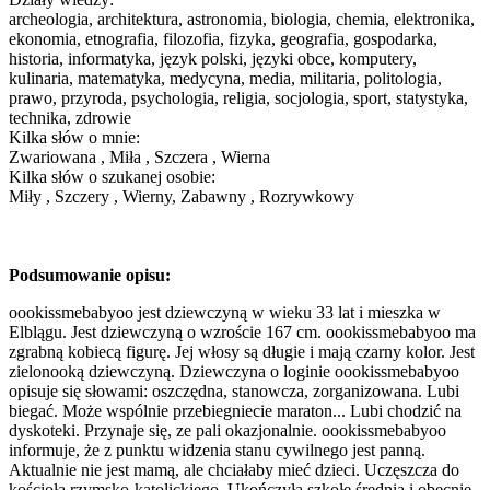
archeologia, architektura, astronomia, biologia, chemia, elektronika,
ekonomia, etnografia, filozofia, fizyka, geografia, gospodarka,
historia, informatyka, język polski, języki obce, komputery,
kulinaria, matematyka, medycyna, media, militaria, politologia,
prawo, przyroda, psychologia, religia, socjologia, sport, statystyka,
technika, zdrowie
Kilka słów o mnie:
Zwariowana , Miła , Szczera , Wierna
Kilka słów o szukanej osobie:
Miły , Szczery , Wierny, Zabawny , Rozrywkowy
Podsumowanie opisu:
oookissmebabyoo jest dziewczyną w wieku 33 lat i mieszka w
Elblągu. Jest dziewczyną o wzroście 167 cm. oookissmebabyoo ma
zgrabną kobiecą figurę. Jej włosy są długie i mają czarny kolor. Jest
zielonooką dziewczyną. Dziewczyna o loginie oookissmebabyoo
opisuje się słowami: oszczędna, stanowcza, zorganizowana. Lubi
biegać. Może wspólnie przebiegniecie maraton... Lubi chodzić na
dyskoteki. Przynaje się, ze pali okazjonalnie. oookissmebabyoo
informuje, że z punktu widzenia stanu cywilnego jest panną.
Aktualnie nie jest mamą, ale chciałaby mieć dzieci. Uczęszcza do
kościoła rzymsko-katolickiego. Ukończyła szkołę średnią i obecnie