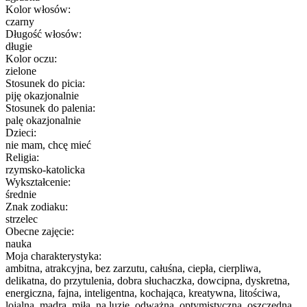
Kolor włosów:
czarny
Długość włosów:
długie
Kolor oczu:
zielone
Stosunek do picia:
piję okazjonalnie
Stosunek do palenia:
palę okazjonalnie
Dzieci:
nie mam, chcę mieć
Religia:
rzymsko-katolicka
Wykształcenie:
średnie
Znak zodiaku:
strzelec
Obecne zajęcie:
nauka
Moja charakterystyka:
ambitna, atrakcyjna, bez zarzutu, całuśna, ciepła, cierpliwa,
delikatna, do przytulenia, dobra słuchaczka, dowcipna, dyskretna,
energiczna, fajna, inteligentna, kochająca, kreatywna, litościwa,
lojalna, mądra, miła, na luzie, odważna, optymistyczna, oszczędna,