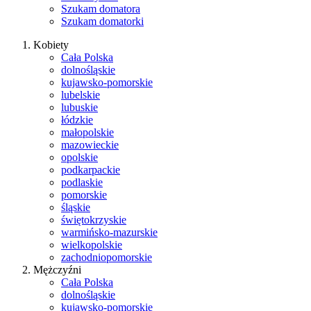
Szukam domatora
Szukam domatorki
Kobiety
Cała Polska
dolnośląskie
kujawsko-pomorskie
lubelskie
lubuskie
łódzkie
małopolskie
mazowieckie
opolskie
podkarpackie
podlaskie
pomorskie
śląskie
świętokrzyskie
warmińsko-mazurskie
wielkopolskie
zachodniopomorskie
Mężczyźni
Cała Polska
dolnośląskie
kujawsko-pomorskie