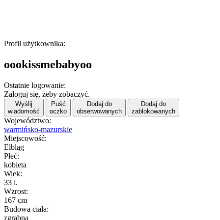
Profil użytkownika:
oookissmebabyoo
Ostatnie logowanie:
Zaloguj się, żeby zobaczyć.
Wyślij
Puść
Dodaj do
Dodaj do
wiadomość
oczko
obserwowanych
zablokowanych
Województwo:
warmińsko-mazurskie
Miejscowość:
Elbląg
Płeć:
kobieta
Wiek:
33 l.
Wzrost:
167 cm
Budowa ciała:
zgrabna