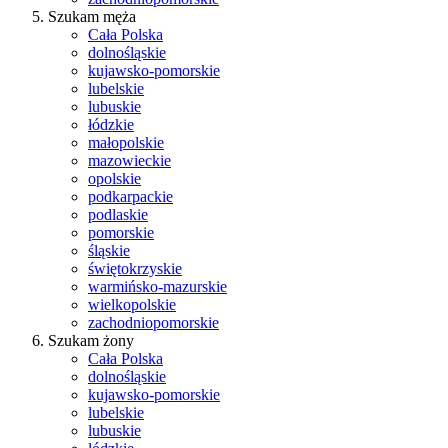
Szukam męża
Cała Polska
dolnośląskie
kujawsko-pomorskie
lubelskie
lubuskie
łódzkie
małopolskie
mazowieckie
opolskie
podkarpackie
podlaskie
pomorskie
śląskie
świętokrzyskie
warmińsko-mazurskie
wielkopolskie
zachodniopomorskie
Szukam żony
Cała Polska
dolnośląskie
kujawsko-pomorskie
lubelskie
lubuskie