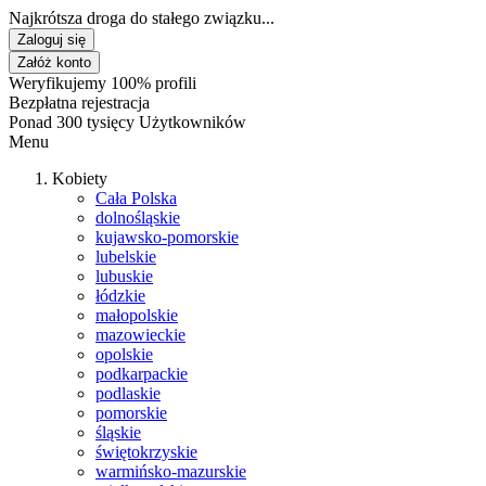
Najkrótsza droga do stałego związku...
Zaloguj się
Załóż konto
Weryfikujemy 100% profili
Bezpłatna rejestracja
Ponad 300 tysięcy Użytkowników
Menu
Kobiety
Cała Polska
dolnośląskie
kujawsko-pomorskie
lubelskie
lubuskie
łódzkie
małopolskie
mazowieckie
opolskie
podkarpackie
podlaskie
pomorskie
śląskie
świętokrzyskie
warmińsko-mazurskie