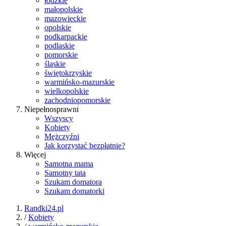
łódzkie
małopolskie
mazowieckie
opolskie
podkarpackie
podlaskie
pomorskie
śląskie
świętokrzyskie
warmińsko-mazurskie
wielkopolskie
zachodniopomorskie
Niepełnosprawni
Wszyscy
Kobiety
Mężczyźni
Jak korzystać bezpłatnie?
Więcej
Samotna mama
Samotny tata
Szukam domatora
Szukam domatorki
Randki24.pl
/
Kobiety