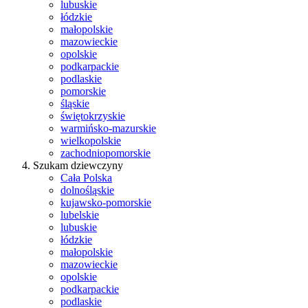
lubuskie
łódzkie
małopolskie
mazowieckie
opolskie
podkarpackie
podlaskie
pomorskie
śląskie
świętokrzyskie
warmińsko-mazurskie
wielkopolskie
zachodniopomorskie
Szukam dziewczyny
Cała Polska
dolnośląskie
kujawsko-pomorskie
lubelskie
lubuskie
łódzkie
małopolskie
mazowieckie
opolskie
podkarpackie
podlaskie