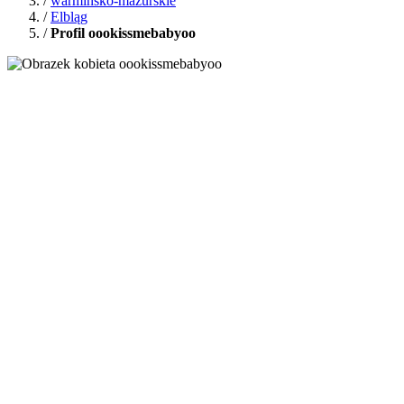
/
warmińsko-mazurskie
/
Elbląg
/
Profil oookissmebabyoo