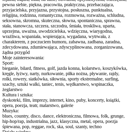
pewna siebie, piękna, pracowita, praktyczna, przebaczająca,
przyjacielska, przyjazna, przystojna, posłuszna, punktualna,
religijna, rodzinna, romantyczna, rozmowna, rozważna, schludna,
seksowna, skromna, skuteczna, słowna, spontaniczna, sprawna,
stała, stanowcza, szczera, szczodra, śmiała, troskliwa, uparta,
uprzejma, uważna, uwodzicielska, wdzięczna, wiarygodna,
wrażliwa, wspaniała, wspierająca, wygadana, wytrwała, z
charakterem, z poczuciem humoru, zabawna, zadbana, zaradna,
zdecydowana, zdumiewająca, zdyscyplinowana, zorganizowana,
żądna przygód
Moje zainteresowania:
Sport:
bieganie, bilard, fitness, golf, jazda konna, kolarstwo, koszykówka,
kręgle, łyżwy, narty, nurkowanie, piłka nożna, pływanie, rajdy,
rolki, rowery, siatkówka, siłownia, sporty ekstremalne, surfing,
szachy, sztuki walki, taniec, tenis, wędkarstwo, wspinaczka,
żeglarstwo
Kultura i sztuka:
dyskoteki, film, imprezy, internet, kino, puby, koncerty, książki,
opera, poezja, teatr, malarstwo, galerie
Muzyka:
blues, country, disco, dance, elektroniczna, filmowa, folk, grunge,
hip-hop/rap, industrialna, jazz, klasyczna, metal, opera, poezja
śpiewana, pop, reggae, rock, ska, soul, szanty, techno
Działy wiedzy: