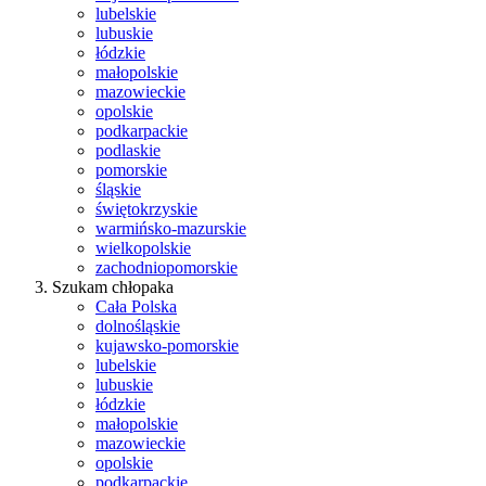
lubelskie
lubuskie
łódzkie
małopolskie
mazowieckie
opolskie
podkarpackie
podlaskie
pomorskie
śląskie
świętokrzyskie
warmińsko-mazurskie
wielkopolskie
zachodniopomorskie
Szukam chłopaka
Cała Polska
dolnośląskie
kujawsko-pomorskie
lubelskie
lubuskie
łódzkie
małopolskie
mazowieckie
opolskie
podkarpackie