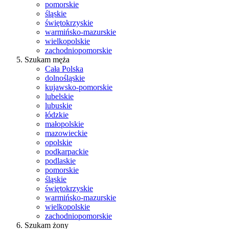
pomorskie
śląskie
świętokrzyskie
warmińsko-mazurskie
wielkopolskie
zachodniopomorskie
Szukam męża
Cała Polska
dolnośląskie
kujawsko-pomorskie
lubelskie
lubuskie
łódzkie
małopolskie
mazowieckie
opolskie
podkarpackie
podlaskie
pomorskie
śląskie
świętokrzyskie
warmińsko-mazurskie
wielkopolskie
zachodniopomorskie
Szukam żony