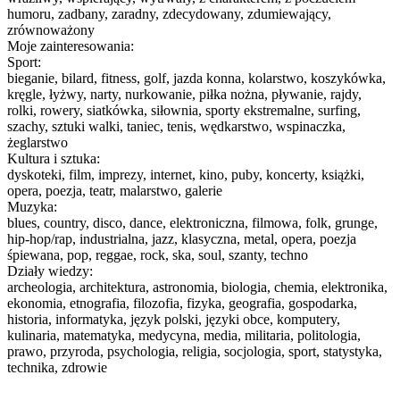
humoru, zadbany, zaradny, zdecydowany, zdumiewający,
zrównoważony
Moje zainteresowania:
Sport:
bieganie, bilard, fitness, golf, jazda konna, kolarstwo, koszykówka,
kręgle, łyżwy, narty, nurkowanie, piłka nożna, pływanie, rajdy,
rolki, rowery, siatkówka, siłownia, sporty ekstremalne, surfing,
szachy, sztuki walki, taniec, tenis, wędkarstwo, wspinaczka,
żeglarstwo
Kultura i sztuka:
dyskoteki, film, imprezy, internet, kino, puby, koncerty, książki,
opera, poezja, teatr, malarstwo, galerie
Muzyka:
blues, country, disco, dance, elektroniczna, filmowa, folk, grunge,
hip-hop/rap, industrialna, jazz, klasyczna, metal, opera, poezja
śpiewana, pop, reggae, rock, ska, soul, szanty, techno
Działy wiedzy:
archeologia, architektura, astronomia, biologia, chemia, elektronika,
ekonomia, etnografia, filozofia, fizyka, geografia, gospodarka,
historia, informatyka, język polski, języki obce, komputery,
kulinaria, matematyka, medycyna, media, militaria, politologia,
prawo, przyroda, psychologia, religia, socjologia, sport, statystyka,
technika, zdrowie