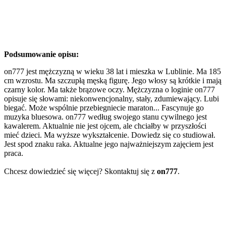
Podsumowanie opisu:
on777 jest mężczyzną w wieku 38 lat i mieszka w Lublinie. Ma 185
cm wzrostu. Ma szczupłą męską figurę. Jego włosy są krótkie i mają
czarny kolor. Ma także brązowe oczy. Mężczyzna o loginie on777
opisuje się słowami: niekonwencjonalny, stały, zdumiewający. Lubi
biegać. Może wspólnie przebiegniecie maraton... Fascynuje go
muzyka bluesowa. on777 według swojego stanu cywilnego jest
kawalerem. Aktualnie nie jest ojcem, ale chciałby w przyszłości
mieć dzieci. Ma wyższe wykształcenie. Dowiedz się co studiował.
Jest spod znaku raka. Aktualne jego najważniejszym zajęciem jest
praca.
Chcesz dowiedzieć się więcej? Skontaktuj się z
on777
.