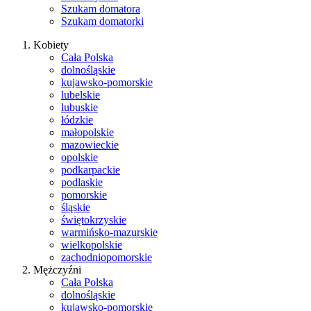
Szukam domatora
Szukam domatorki
Kobiety
Cała Polska
dolnośląskie
kujawsko-pomorskie
lubelskie
lubuskie
łódzkie
małopolskie
mazowieckie
opolskie
podkarpackie
podlaskie
pomorskie
śląskie
świętokrzyskie
warmińsko-mazurskie
wielkopolskie
zachodniopomorskie
Mężczyźni
Cała Polska
dolnośląskie
kujawsko-pomorskie