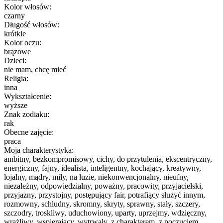
Kolor włosów:
czarny
Długość włosów:
krótkie
Kolor oczu:
brązowe
Dzieci:
nie mam, chcę mieć
Religia:
inna
Wykształcenie:
wyższe
Znak zodiaku:
rak
Obecne zajęcie:
praca
Moja charakterystyka:
ambitny, bezkompromisowy, cichy, do przytulenia, ekscentryczny,
energiczny, fajny, idealista, inteligentny, kochający, kreatywny,
lojalny, mądry, miły, na luzie, niekonwencjonalny, nieufny,
niezależny, odpowiedzialny, poważny, pracowity, przyjacielski,
przyjazny, przystojny, postępujący fair, potrafiący służyć innym,
rozmowny, schludny, skromny, skryty, sprawny, stały, szczery,
szczodry, troskliwy, uduchowiony, uparty, uprzejmy, wdzięczny,
wrażliwy, wspierający, wytrwały, z charakterem, z poczuciem