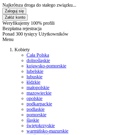
Najkrótsza droga do stałego związku...
Zaloguj się
Załóż konto
Weryfikujemy 100% profili
Bezpłatna rejestracja
Ponad 300 tysięcy Użytkowników
Menu
Kobiety
Cała Polska
dolnośląskie
kujawsko-pomorskie
lubelskie
lubuskie
łódzkie
małopolskie
mazowieckie
opolskie
podkarpackie
podlaskie
pomorskie
śląskie
świętokrzyskie
warmińsko-mazurskie