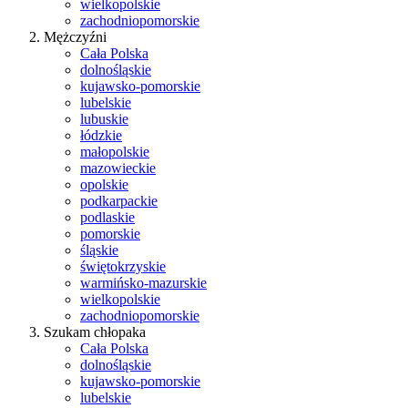
wielkopolskie
zachodniopomorskie
Mężczyźni
Cała Polska
dolnośląskie
kujawsko-pomorskie
lubelskie
lubuskie
łódzkie
małopolskie
mazowieckie
opolskie
podkarpackie
podlaskie
pomorskie
śląskie
świętokrzyskie
warmińsko-mazurskie
wielkopolskie
zachodniopomorskie
Szukam chłopaka
Cała Polska
dolnośląskie
kujawsko-pomorskie
lubelskie