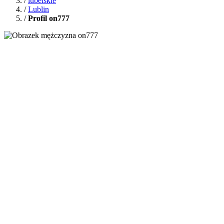
/
lubelskie
/
Lublin
/
Profil on777