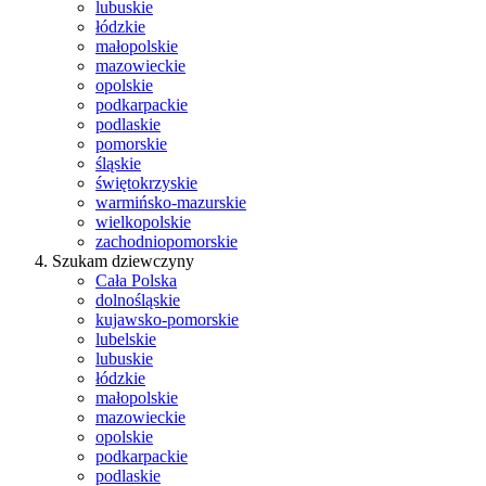
lubuskie
łódzkie
małopolskie
mazowieckie
opolskie
podkarpackie
podlaskie
pomorskie
śląskie
świętokrzyskie
warmińsko-mazurskie
wielkopolskie
zachodniopomorskie
Szukam dziewczyny
Cała Polska
dolnośląskie
kujawsko-pomorskie
lubelskie
lubuskie
łódzkie
małopolskie
mazowieckie
opolskie
podkarpackie
podlaskie