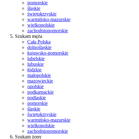
pomorskie
śląskie
świętokrzyskie
warmińsko-mazurskie
wielkopolskie
zachodniopomorskie
Szukam męża
Cała Polska
dolnośląskie
kujawsko-pomorskie
lubelskie
lubuskie
łódzkie
małopolskie
mazowieckie
opolskie
podkarpackie
podlaskie
pomorskie
śląskie
świętokrzyskie
warmińsko-mazurskie
wielkopolskie
zachodniopomorskie
Szukam żony