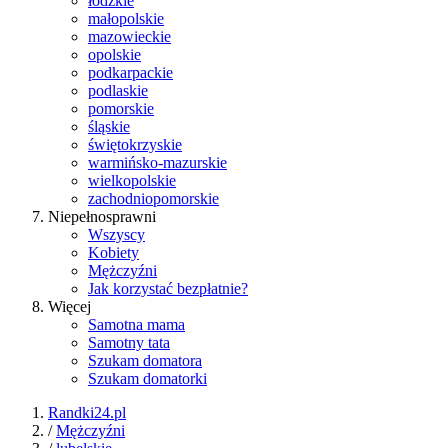
łódzkie
małopolskie
mazowieckie
opolskie
podkarpackie
podlaskie
pomorskie
śląskie
świętokrzyskie
warmińsko-mazurskie
wielkopolskie
zachodniopomorskie
Niepełnosprawni
Wszyscy
Kobiety
Mężczyźni
Jak korzystać bezpłatnie?
Więcej
Samotna mama
Samotny tata
Szukam domatora
Szukam domatorki
Randki24.pl
/
Mężczyźni