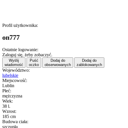
Profil użytkownika:
on777
Ostatnie logowanie:
Zaloguj się, żeby zobaczyć.
Wyślij
Puść
Dodaj do
Dodaj do
wiadomość
oczko
obserwowanych
zablokowanych
Województwo:
lubelskie
Miejscowość:
Lublin
Płeć:
mężczyzna
Wiek:
38 l.
Wzrost:
185 cm
Budowa ciała:
szczupła