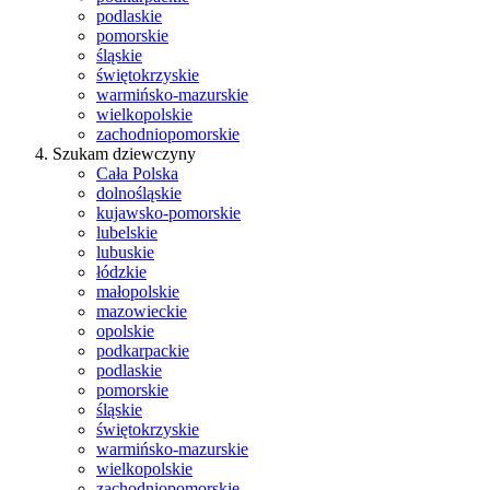
podlaskie
pomorskie
śląskie
świętokrzyskie
warmińsko-mazurskie
wielkopolskie
zachodniopomorskie
Szukam dziewczyny
Cała Polska
dolnośląskie
kujawsko-pomorskie
lubelskie
lubuskie
łódzkie
małopolskie
mazowieckie
opolskie
podkarpackie
podlaskie
pomorskie
śląskie
świętokrzyskie
warmińsko-mazurskie
wielkopolskie
zachodniopomorskie