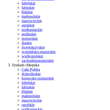
lubelskie
lubuskie
łódzkie
małopolskie
mazowieckie
opolskie
podkarpackie
podlaskie
pomorskie
śląskie
świętokrzyskie
warmińsko-mazurskie
wielkopolskie
zachodniopomorskie
Szukam chłopaka
Cała Polska
dolnośląskie
kujawsko-pomorskie
lubelskie
lubuskie
łódzkie
małopolskie
mazowieckie
opolskie
podkarpackie