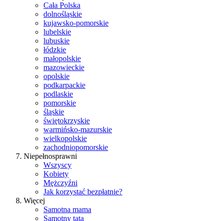
Cała Polska
dolnośląskie
kujawsko-pomorskie
lubelskie
lubuskie
łódzkie
małopolskie
mazowieckie
opolskie
podkarpackie
podlaskie
pomorskie
śląskie
świętokrzyskie
warmińsko-mazurskie
wielkopolskie
zachodniopomorskie
Niepełnosprawni
Wszyscy
Kobiety
Mężczyźni
Jak korzystać bezpłatnie?
Więcej
Samotna mama
Samotny tata