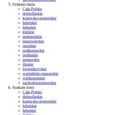
Szukam męża
Cała Polska
dolnośląskie
kujawsko-pomorskie
lubelskie
lubuskie
łódzkie
małopolskie
mazowieckie
opolskie
podkarpackie
podlaskie
pomorskie
śląskie
świętokrzyskie
warmińsko-mazurskie
wielkopolskie
zachodniopomorskie
Szukam żony
Cała Polska
dolnośląskie
kujawsko-pomorskie
lubelskie
lubuskie