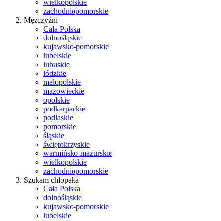
wielkopolskie
zachodniopomorskie
Mężczyźni
Cała Polska
dolnośląskie
kujawsko-pomorskie
lubelskie
lubuskie
łódzkie
małopolskie
mazowieckie
opolskie
podkarpackie
podlaskie
pomorskie
śląskie
świętokrzyskie
warmińsko-mazurskie
wielkopolskie
zachodniopomorskie
Szukam chłopaka
Cała Polska
dolnośląskie
kujawsko-pomorskie
lubelskie