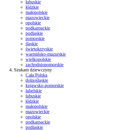
lubuskie
łódzkie
małopolskie
mazowieckie
opolskie
podkarpackie
podlaskie
pomorskie
śląskie
świętokrzyskie
warmińsko-mazurskie
wielkopolskie
zachodniopomorskie
Szukam dziewczyny
Cała Polska
dolnośląskie
kujawsko-pomorskie
lubelskie
lubuskie
łódzkie
małopolskie
mazowieckie
opolskie
podkarpackie
podlaskie