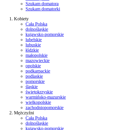
Szukam domatora
Szukam domatorki
Kobiety
Cała Polska
dolnośląskie
kujawsko-pomorskie
lubelskie
lubuskie
łódzkie
małopolskie
mazowieckie
opolskie
podkarpackie
podlaskie
pomorskie
śląskie
świętokrzyskie
warmińsko-mazurskie
wielkopolskie
zachodniopomorskie
Mężczyźni
Cała Polska
dolnośląskie
kujawsko-pomorskie