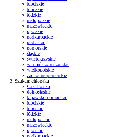
lubelskie
lubuskie
łódzkie
małopolskie
mazowieckie
opolskie
podkarpackie
podlaskie
pomorskie
śląskie
świętokrzyskie
warmińsko-mazurskie
wielkopolskie
zachodniopomorskie
Szukam chłopaka
Cała Polska
dolnośląskie
kujawsko-pomorskie
lubelskie
lubuskie
łódzkie
małopolskie
mazowieckie
opolskie
podkarpackie