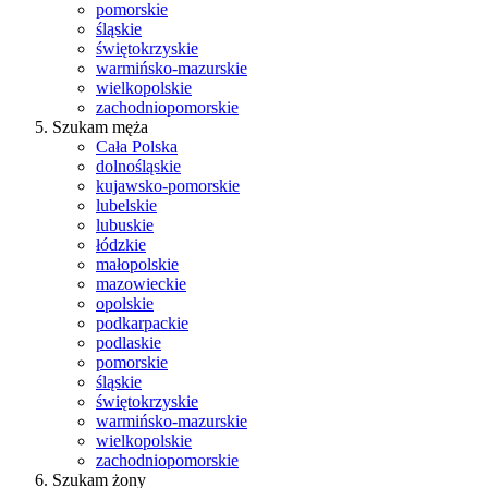
pomorskie
śląskie
świętokrzyskie
warmińsko-mazurskie
wielkopolskie
zachodniopomorskie
Szukam męża
Cała Polska
dolnośląskie
kujawsko-pomorskie
lubelskie
lubuskie
łódzkie
małopolskie
mazowieckie
opolskie
podkarpackie
podlaskie
pomorskie
śląskie
świętokrzyskie
warmińsko-mazurskie
wielkopolskie
zachodniopomorskie
Szukam żony