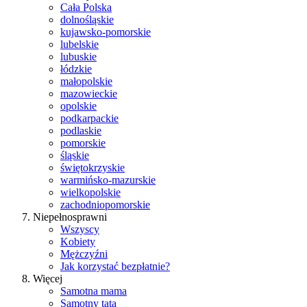
Cała Polska
dolnośląskie
kujawsko-pomorskie
lubelskie
lubuskie
łódzkie
małopolskie
mazowieckie
opolskie
podkarpackie
podlaskie
pomorskie
śląskie
świętokrzyskie
warmińsko-mazurskie
wielkopolskie
zachodniopomorskie
Niepełnosprawni
Wszyscy
Kobiety
Mężczyźni
Jak korzystać bezpłatnie?
Więcej
Samotna mama
Samotny tata