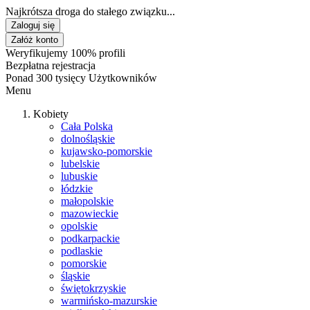
Najkrótsza droga do stałego związku...
Zaloguj się
Załóż konto
Weryfikujemy 100% profili
Bezpłatna rejestracja
Ponad 300 tysięcy Użytkowników
Menu
Kobiety
Cała Polska
dolnośląskie
kujawsko-pomorskie
lubelskie
lubuskie
łódzkie
małopolskie
mazowieckie
opolskie
podkarpackie
podlaskie
pomorskie
śląskie
świętokrzyskie
warmińsko-mazurskie