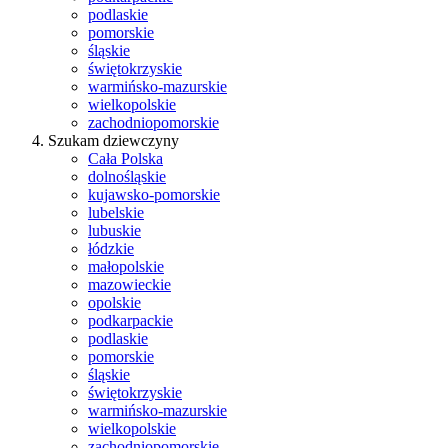
podlaskie
pomorskie
śląskie
świętokrzyskie
warmińsko-mazurskie
wielkopolskie
zachodniopomorskie
Szukam dziewczyny
Cała Polska
dolnośląskie
kujawsko-pomorskie
lubelskie
lubuskie
łódzkie
małopolskie
mazowieckie
opolskie
podkarpackie
podlaskie
pomorskie
śląskie
świętokrzyskie
warmińsko-mazurskie
wielkopolskie
zachodniopomorskie