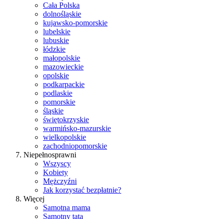
Cała Polska
dolnośląskie
kujawsko-pomorskie
lubelskie
lubuskie
łódzkie
małopolskie
mazowieckie
opolskie
podkarpackie
podlaskie
pomorskie
śląskie
świętokrzyskie
warmińsko-mazurskie
wielkopolskie
zachodniopomorskie
Niepełnosprawni
Wszyscy
Kobiety
Mężczyźni
Jak korzystać bezpłatnie?
Więcej
Samotna mama
Samotny tata