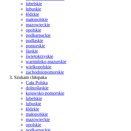
lubelskie
lubuskie
łódzkie
małopolskie
mazowieckie
opolskie
podkarpackie
podlaskie
pomorskie
śląskie
świętokrzyskie
warmińsko-mazurskie
wielkopolskie
zachodniopomorskie
Szukam chłopaka
Cała Polska
dolnośląskie
kujawsko-pomorskie
lubelskie
lubuskie
łódzkie
małopolskie
mazowieckie
opolskie
podkarpackie