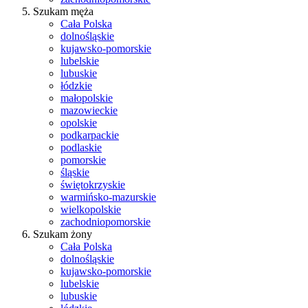
Szukam męża
Cała Polska
dolnośląskie
kujawsko-pomorskie
lubelskie
lubuskie
łódzkie
małopolskie
mazowieckie
opolskie
podkarpackie
podlaskie
pomorskie
śląskie
świętokrzyskie
warmińsko-mazurskie
wielkopolskie
zachodniopomorskie
Szukam żony
Cała Polska
dolnośląskie
kujawsko-pomorskie
lubelskie
lubuskie