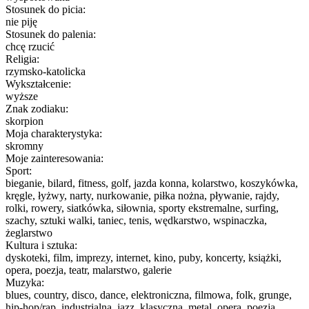
Stosunek do picia:
nie piję
Stosunek do palenia:
chcę rzucić
Religia:
rzymsko-katolicka
Wykształcenie:
wyższe
Znak zodiaku:
skorpion
Moja charakterystyka:
skromny
Moje zainteresowania:
Sport:
bieganie, bilard, fitness, golf, jazda konna, kolarstwo, koszykówka,
kręgle, łyżwy, narty, nurkowanie, piłka nożna, pływanie, rajdy,
rolki, rowery, siatkówka, siłownia, sporty ekstremalne, surfing,
szachy, sztuki walki, taniec, tenis, wędkarstwo, wspinaczka,
żeglarstwo
Kultura i sztuka:
dyskoteki, film, imprezy, internet, kino, puby, koncerty, książki,
opera, poezja, teatr, malarstwo, galerie
Muzyka:
blues, country, disco, dance, elektroniczna, filmowa, folk, grunge,
hip-hop/rap, industrialna, jazz, klasyczna, metal, opera, poezja