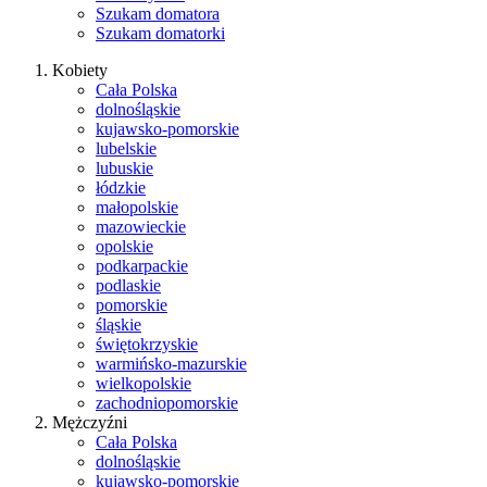
Szukam domatora
Szukam domatorki
Kobiety
Cała Polska
dolnośląskie
kujawsko-pomorskie
lubelskie
lubuskie
łódzkie
małopolskie
mazowieckie
opolskie
podkarpackie
podlaskie
pomorskie
śląskie
świętokrzyskie
warmińsko-mazurskie
wielkopolskie
zachodniopomorskie
Mężczyźni
Cała Polska
dolnośląskie
kujawsko-pomorskie