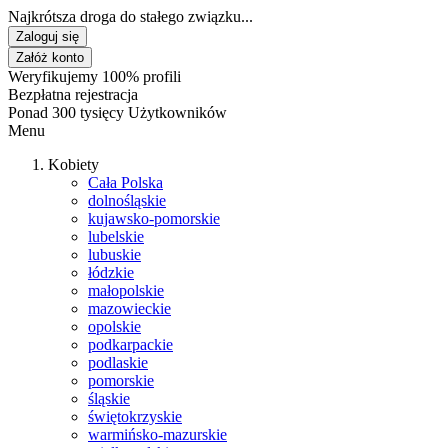
Najkrótsza droga do stałego związku...
Zaloguj się
Załóż konto
Weryfikujemy 100% profili
Bezpłatna rejestracja
Ponad 300 tysięcy Użytkowników
Menu
Kobiety
Cała Polska
dolnośląskie
kujawsko-pomorskie
lubelskie
lubuskie
łódzkie
małopolskie
mazowieckie
opolskie
podkarpackie
podlaskie
pomorskie
śląskie
świętokrzyskie
warmińsko-mazurskie