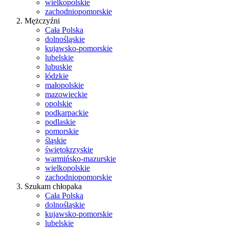
wielkopolskie
zachodniopomorskie
Mężczyźni
Cała Polska
dolnośląskie
kujawsko-pomorskie
lubelskie
lubuskie
łódzkie
małopolskie
mazowieckie
opolskie
podkarpackie
podlaskie
pomorskie
śląskie
świętokrzyskie
warmińsko-mazurskie
wielkopolskie
zachodniopomorskie
Szukam chłopaka
Cała Polska
dolnośląskie
kujawsko-pomorskie
lubelskie