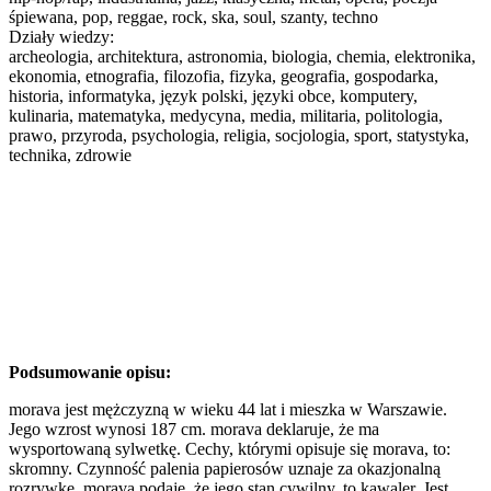
śpiewana, pop, reggae, rock, ska, soul, szanty, techno
Działy wiedzy:
archeologia, architektura, astronomia, biologia, chemia, elektronika,
ekonomia, etnografia, filozofia, fizyka, geografia, gospodarka,
historia, informatyka, język polski, języki obce, komputery,
kulinaria, matematyka, medycyna, media, militaria, politologia,
prawo, przyroda, psychologia, religia, socjologia, sport, statystyka,
technika, zdrowie
Podsumowanie opisu:
morava jest mężczyzną w wieku 44 lat i mieszka w Warszawie.
Jego wzrost wynosi 187 cm. morava deklaruje, że ma
wysportowaną sylwetkę. Cechy, którymi opisuje się morava, to:
skromny. Czynność palenia papierosów uznaje za okazjonalną
rozrywkę. morava podaje, że jego stan cywilny, to kawaler. Jest