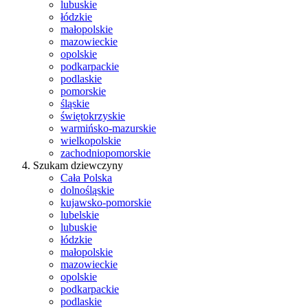
lubuskie
łódzkie
małopolskie
mazowieckie
opolskie
podkarpackie
podlaskie
pomorskie
śląskie
świętokrzyskie
warmińsko-mazurskie
wielkopolskie
zachodniopomorskie
Szukam dziewczyny
Cała Polska
dolnośląskie
kujawsko-pomorskie
lubelskie
lubuskie
łódzkie
małopolskie
mazowieckie
opolskie
podkarpackie
podlaskie