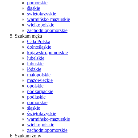
pomorskie
śląskie
świętokrzyskie
warmińsko-mazurskie
wielkopolskie
zachodniopomorskie
Szukam męża
Cała Polska
dolnośląskie
kujawsko-pomorskie
lubelskie
lubuskie
łódzkie
małopolskie
mazowieckie
opolskie
podkarpackie
podlaskie
pomorskie
śląskie
świętokrzyskie
warmińsko-mazurskie
wielkopolskie
zachodniopomorskie
Szukam żony