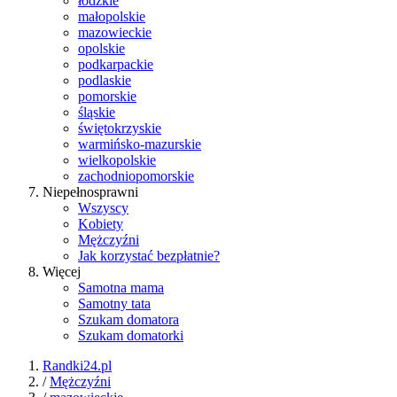
łódzkie
małopolskie
mazowieckie
opolskie
podkarpackie
podlaskie
pomorskie
śląskie
świętokrzyskie
warmińsko-mazurskie
wielkopolskie
zachodniopomorskie
Niepełnosprawni
Wszyscy
Kobiety
Mężczyźni
Jak korzystać bezpłatnie?
Więcej
Samotna mama
Samotny tata
Szukam domatora
Szukam domatorki
Randki24.pl
/
Mężczyźni