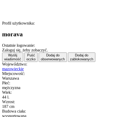
Profil użytkownika:
morava
Ostatnie logowanie:
Zaloguj się, żeby zobaczyć.
Wyślij
Puść
Dodaj do
Dodaj do
wiadomość
oczko
obserwowanych
zablokowanych
Województwo:
mazowieckie
Miejscowość:
Warszawa
Płeć:
mężczyzna
Wiek:
44 l.
Wzrost:
187 cm
Budowa ciała:
wysportowana