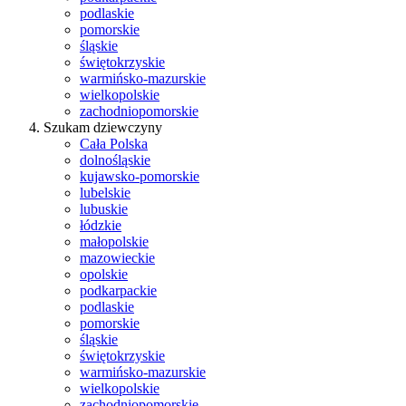
podlaskie
pomorskie
śląskie
świętokrzyskie
warmińsko-mazurskie
wielkopolskie
zachodniopomorskie
Szukam dziewczyny
Cała Polska
dolnośląskie
kujawsko-pomorskie
lubelskie
lubuskie
łódzkie
małopolskie
mazowieckie
opolskie
podkarpackie
podlaskie
pomorskie
śląskie
świętokrzyskie
warmińsko-mazurskie
wielkopolskie
zachodniopomorskie