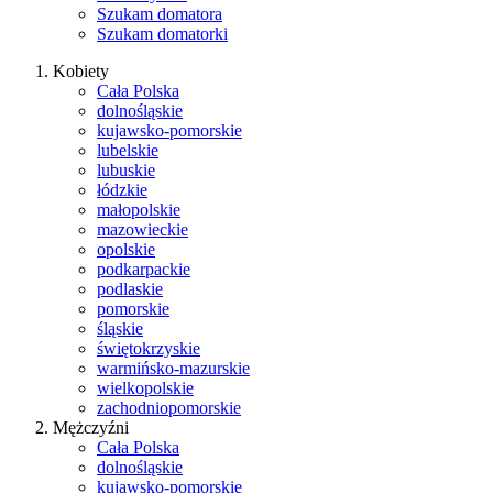
Szukam domatora
Szukam domatorki
Kobiety
Cała Polska
dolnośląskie
kujawsko-pomorskie
lubelskie
lubuskie
łódzkie
małopolskie
mazowieckie
opolskie
podkarpackie
podlaskie
pomorskie
śląskie
świętokrzyskie
warmińsko-mazurskie
wielkopolskie
zachodniopomorskie
Mężczyźni
Cała Polska
dolnośląskie
kujawsko-pomorskie