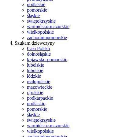
podlaskie
pomorskie
śląskie
świętokrzyskie
warmińsko-mazurskie
wielkopolskie
zachodniopomorskie
Szukam dziewczyny
Cała Polska
dolnośląskie
kujawsko-pomorskie
lubelskie
lubuskie
łódzkie
małopolskie
mazowieckie
opolskie
podkarpackie
podlaskie
pomorskie
śląskie
świętokrzyskie
warmińsko-mazurskie
wielkopolskie
zachodniopomorskie