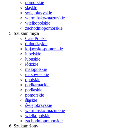
pomorskie
śląskie
świętokrzyskie
warmińsko-mazurskie
wielkopolskie
zachodniopomorskie
Szukam męża
Cała Polska
dolnośląskie
kujawsko-pomorskie
lubelskie
lubuskie
łódzkie
małopolskie
mazowieckie
opolskie
podkarpackie
podlaskie
pomorskie
śląskie
świętokrzyskie
warmińsko-mazurskie
wielkopolskie
zachodniopomorskie
Szukam żony