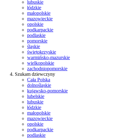
lubuskie
łódzkie
małopolskie
mazowieckie
opolskie
podkarpackie
podlaskie
pomorskie
śląskie
świętokrzyskie
warmińsko-mazurskie
wielkopolskie
zachodniopomorskie
Szukam dziewczyny
Cała Polska
dolnośląskie
kujawsko-pomorskie
lubelskie
lubuskie
łódzkie
małopolskie
mazowieckie
opolskie
podkarpackie
podlaskie