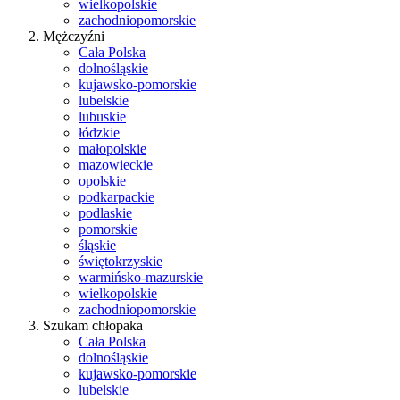
wielkopolskie
zachodniopomorskie
Mężczyźni
Cała Polska
dolnośląskie
kujawsko-pomorskie
lubelskie
lubuskie
łódzkie
małopolskie
mazowieckie
opolskie
podkarpackie
podlaskie
pomorskie
śląskie
świętokrzyskie
warmińsko-mazurskie
wielkopolskie
zachodniopomorskie
Szukam chłopaka
Cała Polska
dolnośląskie
kujawsko-pomorskie
lubelskie