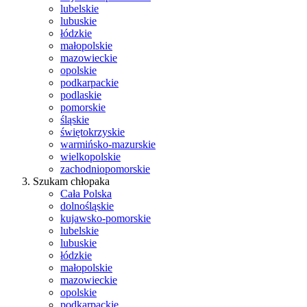
lubelskie
lubuskie
łódzkie
małopolskie
mazowieckie
opolskie
podkarpackie
podlaskie
pomorskie
śląskie
świętokrzyskie
warmińsko-mazurskie
wielkopolskie
zachodniopomorskie
Szukam chłopaka
Cała Polska
dolnośląskie
kujawsko-pomorskie
lubelskie
lubuskie
łódzkie
małopolskie
mazowieckie
opolskie
podkarpackie