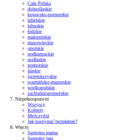
Cała Polska
dolnośląskie
kujawsko-pomorskie
lubelskie
lubuskie
łódzkie
małopolskie
mazowieckie
opolskie
podkarpackie
podlaskie
pomorskie
śląskie
świętokrzyskie
warmińsko-mazurskie
wielkopolskie
zachodniopomorskie
Niepełnosprawni
Wszyscy
Kobiety
Mężczyźni
Jak korzystać bezpłatnie?
Więcej
Samotna mama
Samotny tata