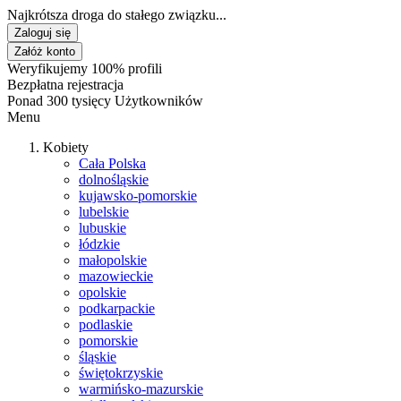
Najkrótsza droga do stałego związku...
Zaloguj się
Załóż konto
Weryfikujemy 100% profili
Bezpłatna rejestracja
Ponad 300 tysięcy Użytkowników
Menu
Kobiety
Cała Polska
dolnośląskie
kujawsko-pomorskie
lubelskie
lubuskie
łódzkie
małopolskie
mazowieckie
opolskie
podkarpackie
podlaskie
pomorskie
śląskie
świętokrzyskie
warmińsko-mazurskie