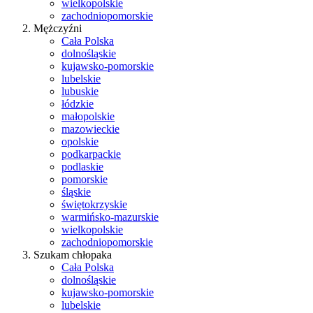
wielkopolskie
zachodniopomorskie
Mężczyźni
Cała Polska
dolnośląskie
kujawsko-pomorskie
lubelskie
lubuskie
łódzkie
małopolskie
mazowieckie
opolskie
podkarpackie
podlaskie
pomorskie
śląskie
świętokrzyskie
warmińsko-mazurskie
wielkopolskie
zachodniopomorskie
Szukam chłopaka
Cała Polska
dolnośląskie
kujawsko-pomorskie
lubelskie