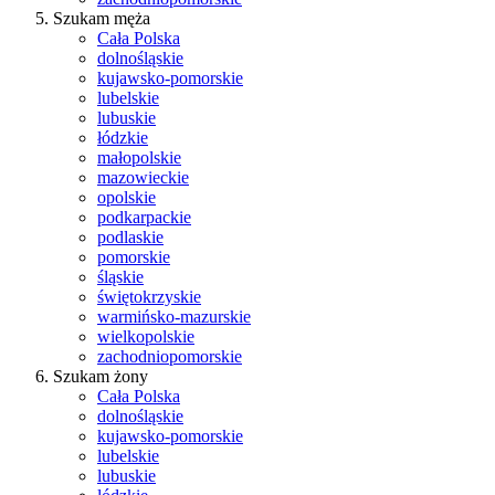
Szukam męża
Cała Polska
dolnośląskie
kujawsko-pomorskie
lubelskie
lubuskie
łódzkie
małopolskie
mazowieckie
opolskie
podkarpackie
podlaskie
pomorskie
śląskie
świętokrzyskie
warmińsko-mazurskie
wielkopolskie
zachodniopomorskie
Szukam żony
Cała Polska
dolnośląskie
kujawsko-pomorskie
lubelskie
lubuskie