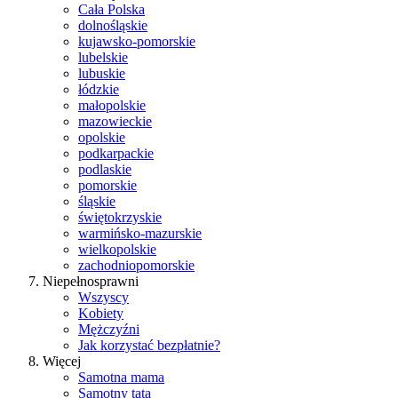
Cała Polska
dolnośląskie
kujawsko-pomorskie
lubelskie
lubuskie
łódzkie
małopolskie
mazowieckie
opolskie
podkarpackie
podlaskie
pomorskie
śląskie
świętokrzyskie
warmińsko-mazurskie
wielkopolskie
zachodniopomorskie
Niepełnosprawni
Wszyscy
Kobiety
Mężczyźni
Jak korzystać bezpłatnie?
Więcej
Samotna mama
Samotny tata