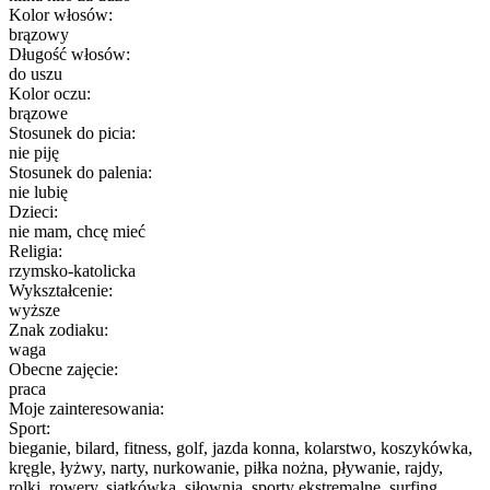
Kolor włosów:
brązowy
Długość włosów:
do uszu
Kolor oczu:
brązowe
Stosunek do picia:
nie piję
Stosunek do palenia:
nie lubię
Dzieci:
nie mam, chcę mieć
Religia:
rzymsko-katolicka
Wykształcenie:
wyższe
Znak zodiaku:
waga
Obecne zajęcie:
praca
Moje zainteresowania:
Sport:
bieganie, bilard, fitness, golf, jazda konna, kolarstwo, koszykówka,
kręgle, łyżwy, narty, nurkowanie, piłka nożna, pływanie, rajdy,
rolki, rowery, siatkówka, siłownia, sporty ekstremalne, surfing,