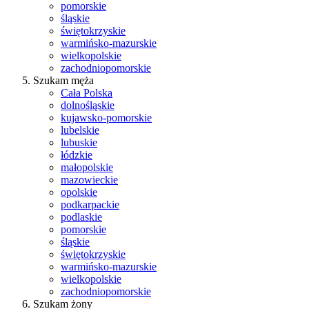
pomorskie
śląskie
świętokrzyskie
warmińsko-mazurskie
wielkopolskie
zachodniopomorskie
Szukam męża
Cała Polska
dolnośląskie
kujawsko-pomorskie
lubelskie
lubuskie
łódzkie
małopolskie
mazowieckie
opolskie
podkarpackie
podlaskie
pomorskie
śląskie
świętokrzyskie
warmińsko-mazurskie
wielkopolskie
zachodniopomorskie
Szukam żony