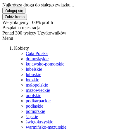
Najkrótsza droga do stałego związku...
Zaloguj się
Załóż konto
Weryfikujemy 100% profili
Bezpłatna rejestracja
Ponad 300 tysięcy Użytkowników
Menu
Kobiety
Cała Polska
dolnośląskie
kujawsko-pomorskie
lubelskie
lubuskie
łódzkie
małopolskie
mazowieckie
opolskie
podkarpackie
podlaskie
pomorskie
śląskie
świętokrzyskie
warmińsko-mazurskie