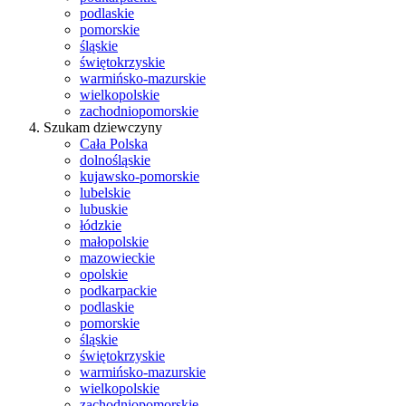
podlaskie
pomorskie
śląskie
świętokrzyskie
warmińsko-mazurskie
wielkopolskie
zachodniopomorskie
Szukam dziewczyny
Cała Polska
dolnośląskie
kujawsko-pomorskie
lubelskie
lubuskie
łódzkie
małopolskie
mazowieckie
opolskie
podkarpackie
podlaskie
pomorskie
śląskie
świętokrzyskie
warmińsko-mazurskie
wielkopolskie
zachodniopomorskie