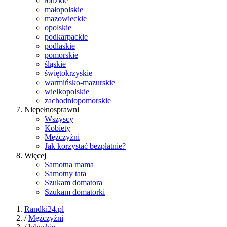
łódzkie
małopolskie
mazowieckie
opolskie
podkarpackie
podlaskie
pomorskie
śląskie
świętokrzyskie
warmińsko-mazurskie
wielkopolskie
zachodniopomorskie
Niepełnosprawni
Wszyscy
Kobiety
Mężczyźni
Jak korzystać bezpłatnie?
Więcej
Samotna mama
Samotny tata
Szukam domatora
Szukam domatorki
Randki24.pl
/
Mężczyźni