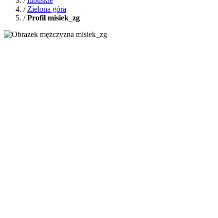
/
lubuskie
/
Zielona góra
/
Profil misiek_zg