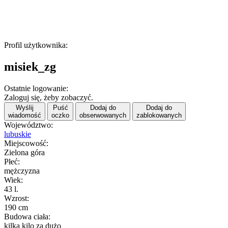
Profil użytkownika:
misiek_zg
Ostatnie logowanie:
Zaloguj się, żeby zobaczyć.
Wyślij
Puść
Dodaj do
Dodaj do
wiadomość
oczko
obserwowanych
zablokowanych
Województwo:
lubuskie
Miejscowość:
Zielona góra
Płeć:
mężczyzna
Wiek:
43 l.
Wzrost:
190 cm
Budowa ciała:
kilka kilo za dużo