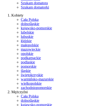
Szukam domatora
Szukam domatorki
Kobiety
Cała Polska
dolnośląskie
kujawsko-pomorskie
lubelskie
lubuskie
łódzkie
małopolskie
mazowieckie
opolskie
podkarpackie
podlaskie
pomorskie
śląskie
świętokrzyskie
warmińsko-mazurskie
wielkopolskie
zachodniopomorskie
Mężczyźni
Cała Polska
dolnośląskie
kujawsko-pomorskie