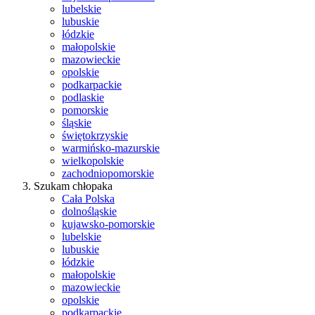
lubelskie
lubuskie
łódzkie
małopolskie
mazowieckie
opolskie
podkarpackie
podlaskie
pomorskie
śląskie
świętokrzyskie
warmińsko-mazurskie
wielkopolskie
zachodniopomorskie
Szukam chłopaka
Cała Polska
dolnośląskie
kujawsko-pomorskie
lubelskie
lubuskie
łódzkie
małopolskie
mazowieckie
opolskie
podkarpackie