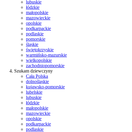
lubuskie
łódzkie
małopolskie
mazowieckie
opolskie
podkarpackie
podlaskie
pomorskie
śląskie
świętokrzyskie
warmińsko-mazurskie
wielkopolskie
zachodniopomorskie
Szukam dziewczyny
Cała Polska
dolnośląskie
kujawsko-pomorskie
lubelskie
lubuskie
łódzkie
małopolskie
mazowieckie
opolskie
podkarpackie
podlaskie