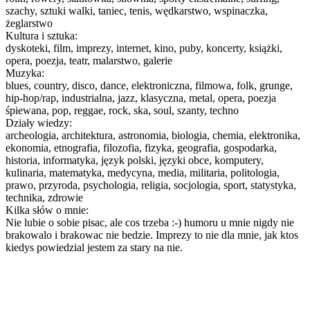
szachy, sztuki walki, taniec, tenis, wędkarstwo, wspinaczka,
żeglarstwo
Kultura i sztuka:
dyskoteki, film, imprezy, internet, kino, puby, koncerty, książki,
opera, poezja, teatr, malarstwo, galerie
Muzyka:
blues, country, disco, dance, elektroniczna, filmowa, folk, grunge,
hip-hop/rap, industrialna, jazz, klasyczna, metal, opera, poezja
śpiewana, pop, reggae, rock, ska, soul, szanty, techno
Działy wiedzy:
archeologia, architektura, astronomia, biologia, chemia, elektronika,
ekonomia, etnografia, filozofia, fizyka, geografia, gospodarka,
historia, informatyka, język polski, języki obce, komputery,
kulinaria, matematyka, medycyna, media, militaria, politologia,
prawo, przyroda, psychologia, religia, socjologia, sport, statystyka,
technika, zdrowie
Kilka słów o mnie:
Nie lubie o sobie pisac, ale cos trzeba :-) humoru u mnie nigdy nie
brakowalo i brakowac nie bedzie. Imprezy to nie dla mnie, jak ktos
kiedys powiedzial jestem za stary na nie.