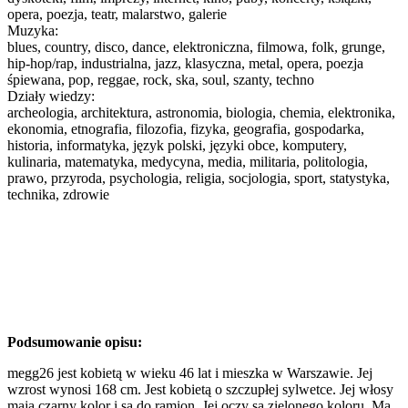
opera, poezja, teatr, malarstwo, galerie
Muzyka:
blues, country, disco, dance, elektroniczna, filmowa, folk, grunge,
hip-hop/rap, industrialna, jazz, klasyczna, metal, opera, poezja
śpiewana, pop, reggae, rock, ska, soul, szanty, techno
Działy wiedzy:
archeologia, architektura, astronomia, biologia, chemia, elektronika,
ekonomia, etnografia, filozofia, fizyka, geografia, gospodarka,
historia, informatyka, język polski, języki obce, komputery,
kulinaria, matematyka, medycyna, media, militaria, politologia,
prawo, przyroda, psychologia, religia, socjologia, sport, statystyka,
technika, zdrowie
Podsumowanie opisu:
megg26 jest kobietą w wieku 46 lat i mieszka w Warszawie. Jej
wzrost wynosi 168 cm. Jest kobietą o szczupłej sylwetce. Jej włosy
mają czarny kolor i są do ramion. Jej oczy są zielonego koloru. Ma