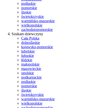
podlaskie
pomorskie
śląskie
świętokrzyskie
warmińsko-mazurskie
wielkopolskie
zachodniopomorskie
Szukam dziewczyny
Cała Polska
dolnośląskie
kujawsko-pomorskie
lubelskie
lubuskie
łódzkie
małopolskie
mazowieckie
opolskie
podkarpackie
podlaskie
pomorskie
śląskie
świętokrzyskie
warmińsko-mazurskie
wielkopolskie
zachodniopomorskie