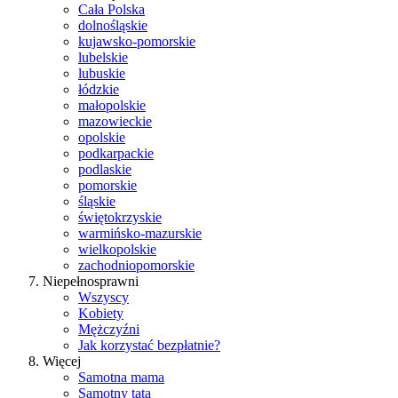
Cała Polska
dolnośląskie
kujawsko-pomorskie
lubelskie
lubuskie
łódzkie
małopolskie
mazowieckie
opolskie
podkarpackie
podlaskie
pomorskie
śląskie
świętokrzyskie
warmińsko-mazurskie
wielkopolskie
zachodniopomorskie
Niepełnosprawni
Wszyscy
Kobiety
Mężczyźni
Jak korzystać bezpłatnie?
Więcej
Samotna mama
Samotny tata