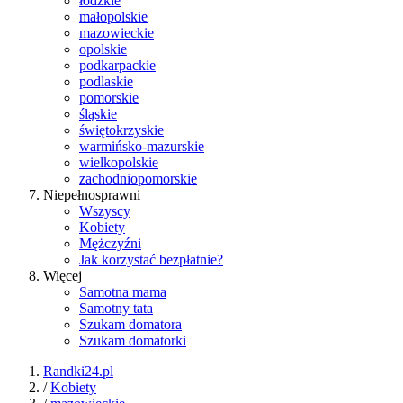
łódzkie
małopolskie
mazowieckie
opolskie
podkarpackie
podlaskie
pomorskie
śląskie
świętokrzyskie
warmińsko-mazurskie
wielkopolskie
zachodniopomorskie
Niepełnosprawni
Wszyscy
Kobiety
Mężczyźni
Jak korzystać bezpłatnie?
Więcej
Samotna mama
Samotny tata
Szukam domatora
Szukam domatorki
Randki24.pl
/
Kobiety