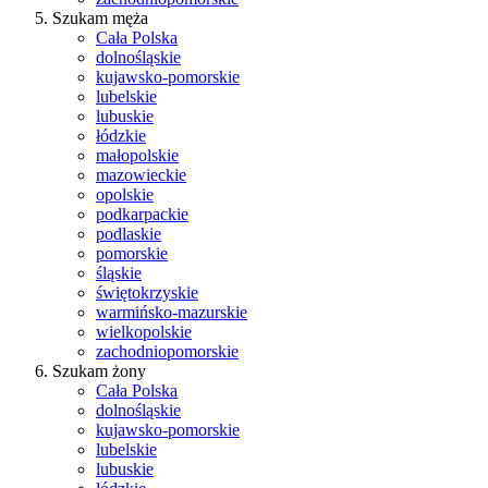
Szukam męża
Cała Polska
dolnośląskie
kujawsko-pomorskie
lubelskie
lubuskie
łódzkie
małopolskie
mazowieckie
opolskie
podkarpackie
podlaskie
pomorskie
śląskie
świętokrzyskie
warmińsko-mazurskie
wielkopolskie
zachodniopomorskie
Szukam żony
Cała Polska
dolnośląskie
kujawsko-pomorskie
lubelskie
lubuskie