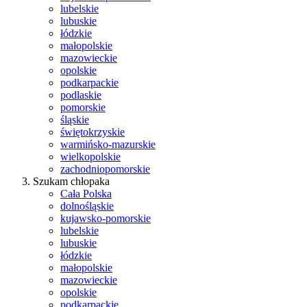
lubelskie
lubuskie
łódzkie
małopolskie
mazowieckie
opolskie
podkarpackie
podlaskie
pomorskie
śląskie
świętokrzyskie
warmińsko-mazurskie
wielkopolskie
zachodniopomorskie
Szukam chłopaka
Cała Polska
dolnośląskie
kujawsko-pomorskie
lubelskie
lubuskie
łódzkie
małopolskie
mazowieckie
opolskie
podkarpackie