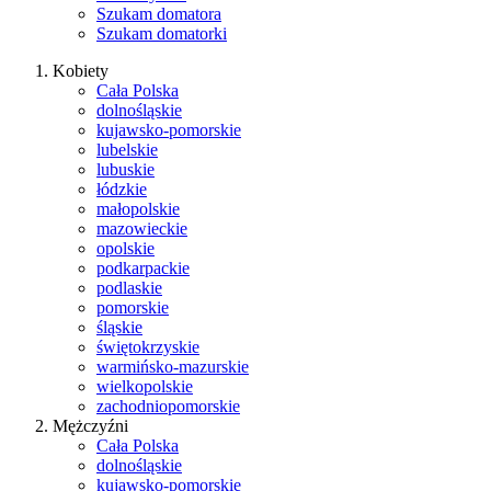
Szukam domatora
Szukam domatorki
Kobiety
Cała Polska
dolnośląskie
kujawsko-pomorskie
lubelskie
lubuskie
łódzkie
małopolskie
mazowieckie
opolskie
podkarpackie
podlaskie
pomorskie
śląskie
świętokrzyskie
warmińsko-mazurskie
wielkopolskie
zachodniopomorskie
Mężczyźni
Cała Polska
dolnośląskie
kujawsko-pomorskie