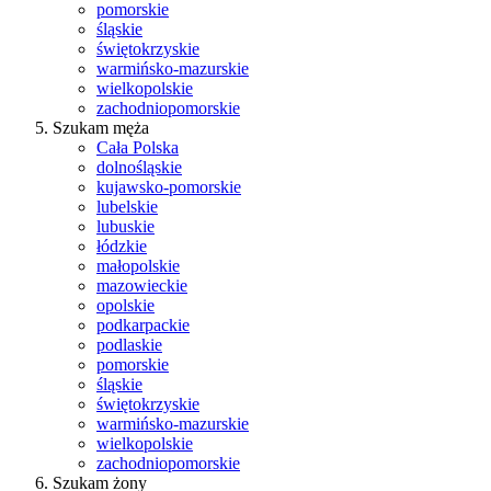
pomorskie
śląskie
świętokrzyskie
warmińsko-mazurskie
wielkopolskie
zachodniopomorskie
Szukam męża
Cała Polska
dolnośląskie
kujawsko-pomorskie
lubelskie
lubuskie
łódzkie
małopolskie
mazowieckie
opolskie
podkarpackie
podlaskie
pomorskie
śląskie
świętokrzyskie
warmińsko-mazurskie
wielkopolskie
zachodniopomorskie
Szukam żony