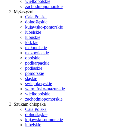
wielkopolskie
zachodniopomorskie
Mężczyźni
Cała Polska
dolnośląskie
kujawsko-pomorskie
lubelskie
lubuskie
łódzkie
małopolskie
mazowieckie
opolskie
podkarpackie
podlaskie
pomorskie
śląskie
świętokrzyskie
warmińsko-mazurskie
wielkopolskie
zachodniopomorskie
Szukam chłopaka
Cała Polska
dolnośląskie
kujawsko-pomorskie
lubelskie