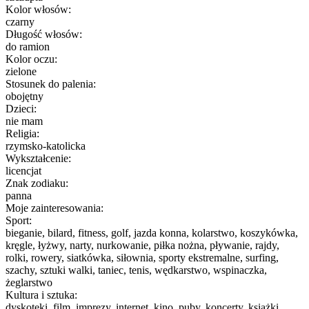
Kolor włosów:
czarny
Długość włosów:
do ramion
Kolor oczu:
zielone
Stosunek do palenia:
obojętny
Dzieci:
nie mam
Religia:
rzymsko-katolicka
Wykształcenie:
licencjat
Znak zodiaku:
panna
Moje zainteresowania:
Sport:
bieganie, bilard, fitness, golf, jazda konna, kolarstwo, koszykówka,
kręgle, łyżwy, narty, nurkowanie, piłka nożna, pływanie, rajdy,
rolki, rowery, siatkówka, siłownia, sporty ekstremalne, surfing,
szachy, sztuki walki, taniec, tenis, wędkarstwo, wspinaczka,
żeglarstwo
Kultura i sztuka:
dyskoteki, film, imprezy, internet, kino, puby, koncerty, książki,