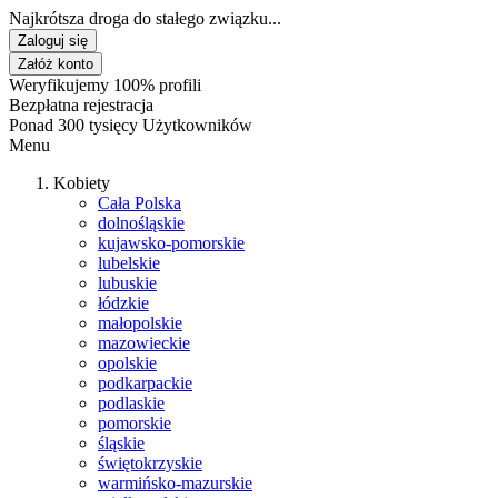
Najkrótsza droga do stałego związku...
Zaloguj się
Załóż konto
Weryfikujemy 100% profili
Bezpłatna rejestracja
Ponad 300 tysięcy Użytkowników
Menu
Kobiety
Cała Polska
dolnośląskie
kujawsko-pomorskie
lubelskie
lubuskie
łódzkie
małopolskie
mazowieckie
opolskie
podkarpackie
podlaskie
pomorskie
śląskie
świętokrzyskie
warmińsko-mazurskie