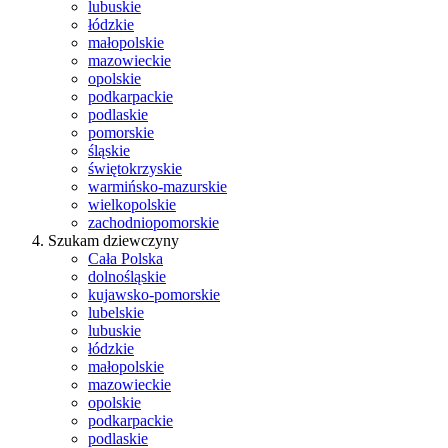
lubuskie
łódzkie
małopolskie
mazowieckie
opolskie
podkarpackie
podlaskie
pomorskie
śląskie
świętokrzyskie
warmińsko-mazurskie
wielkopolskie
zachodniopomorskie
Szukam dziewczyny
Cała Polska
dolnośląskie
kujawsko-pomorskie
lubelskie
lubuskie
łódzkie
małopolskie
mazowieckie
opolskie
podkarpackie
podlaskie