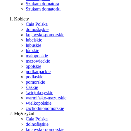
Szukam domatora
Szukam domatorki
Kobiety
Cała Polska
dolnośląskie
kujawsko-pomorskie
lubelskie
lubuskie
łódzkie
małopolskie
mazowieckie
opolskie
podkarpackie
podlaskie
pomorskie
śląskie
świętokrzyskie
warmińsko-mazurskie
wielkopolskie
zachodniopomorskie
Mężczyźni
Cała Polska
dolnośląskie
kujawsko-pomorskie