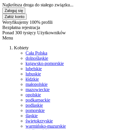
Najkrótsza droga do stałego związku...
Zaloguj się
Załóż konto
Weryfikujemy 100% profili
Bezpłatna rejestracja
Ponad 300 tysięcy Użytkowników
Menu
Kobiety
Cała Polska
dolnośląskie
kujawsko-pomorskie
lubelskie
lubuskie
łódzkie
małopolskie
mazowieckie
opolskie
podkarpackie
podlaskie
pomorskie
śląskie
świętokrzyskie
warmińsko-mazurskie