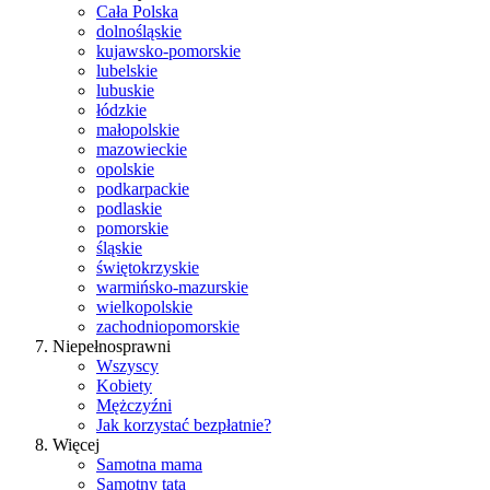
Cała Polska
dolnośląskie
kujawsko-pomorskie
lubelskie
lubuskie
łódzkie
małopolskie
mazowieckie
opolskie
podkarpackie
podlaskie
pomorskie
śląskie
świętokrzyskie
warmińsko-mazurskie
wielkopolskie
zachodniopomorskie
Niepełnosprawni
Wszyscy
Kobiety
Mężczyźni
Jak korzystać bezpłatnie?
Więcej
Samotna mama
Samotny tata