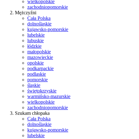
wielkopolskie
zachodniopomorskie
Mężczyźni
Cała Polska
dolnośląskie
kujawsko-pomorskie
lubelskie
lubuskie
łódzkie
małopolskie
mazowieckie
opolskie
podkarpackie
podlaskie
pomorskie
śląskie
świętokrzyskie
warmińsko-mazurskie
wielkopolskie
zachodniopomorskie
Szukam chłopaka
Cała Polska
dolnośląskie
kujawsko-pomorskie
lubelskie