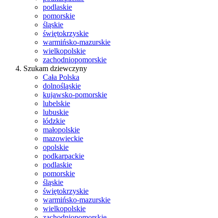
podlaskie
pomorskie
śląskie
świętokrzyskie
warmińsko-mazurskie
wielkopolskie
zachodniopomorskie
Szukam dziewczyny
Cała Polska
dolnośląskie
kujawsko-pomorskie
lubelskie
lubuskie
łódzkie
małopolskie
mazowieckie
opolskie
podkarpackie
podlaskie
pomorskie
śląskie
świętokrzyskie
warmińsko-mazurskie
wielkopolskie
zachodniopomorskie