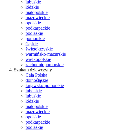
lubuskie
łódzkie
małopolskie
mazowieckie
opolskie
podkarpackie
podlaskie
pomorskie
śląskie
świętokrzyskie
warmińsko-mazurskie
wielkopolskie
zachodniopomorskie
Szukam dziewczyny
Cała Polska
dolnośląskie
kujawsko-pomorskie
lubelskie
lubuskie
łódzkie
małopolskie
mazowieckie
opolskie
podkarpackie
podlaskie