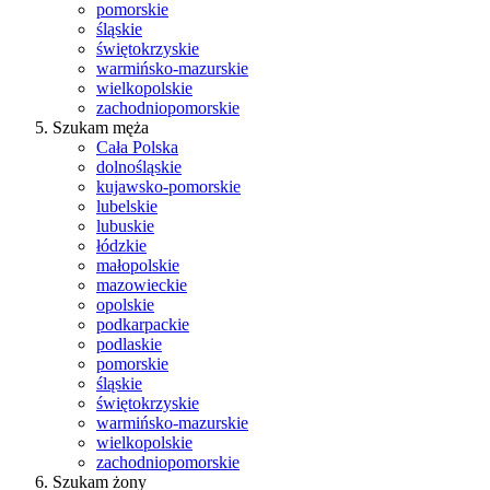
pomorskie
śląskie
świętokrzyskie
warmińsko-mazurskie
wielkopolskie
zachodniopomorskie
Szukam męża
Cała Polska
dolnośląskie
kujawsko-pomorskie
lubelskie
lubuskie
łódzkie
małopolskie
mazowieckie
opolskie
podkarpackie
podlaskie
pomorskie
śląskie
świętokrzyskie
warmińsko-mazurskie
wielkopolskie
zachodniopomorskie
Szukam żony