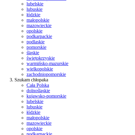
lubelskie
lubuskie
łódzkie
małopolskie
mazowieckie
opolskie
podkarpackie
podlaskie
pomorskie
śląskie
świętokrzyskie
warmińsko-mazurskie
wielkopolskie
zachodniopomorskie
Szukam chłopaka
Cała Polska
dolnośląskie
kujawsko-pomorskie
lubelskie
lubuskie
łódzkie
małopolskie
mazowieckie
opolskie
podkarpackie