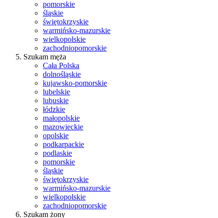
pomorskie
śląskie
świętokrzyskie
warmińsko-mazurskie
wielkopolskie
zachodniopomorskie
Szukam męża
Cała Polska
dolnośląskie
kujawsko-pomorskie
lubelskie
lubuskie
łódzkie
małopolskie
mazowieckie
opolskie
podkarpackie
podlaskie
pomorskie
śląskie
świętokrzyskie
warmińsko-mazurskie
wielkopolskie
zachodniopomorskie
Szukam żony