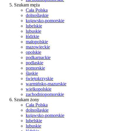
Szukam męża
Cała Polska
dolnośląskie
kujawsko-pomorskie
lubelskie
lubuskie
łódzkie
małopolskie
mazowieckie
opolskie
podkarpackie
podlaskie
pomorskie
śląskie
świętokrzyskie
warmińsko-mazurskie
wielkopolskie
zachodniopomorskie
Szukam żony
Cała Polska
dolnośląskie
kujawsko-pomorskie
lubelskie
lubuskie