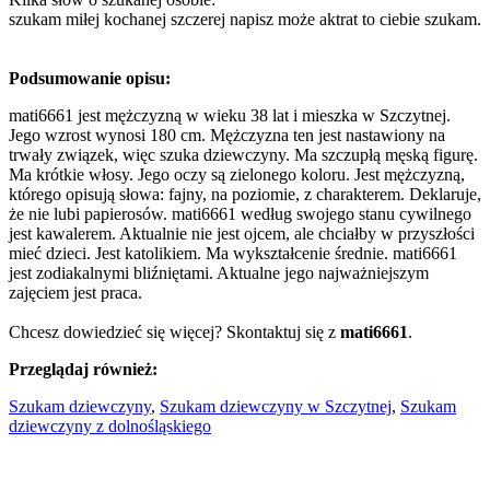
szukam miłej kochanej szczerej napisz może aktrat to ciebie szukam.
Podsumowanie opisu:
mati6661 jest mężczyzną w wieku 38 lat i mieszka w Szczytnej.
Jego wzrost wynosi 180 cm. Mężczyzna ten jest nastawiony na
trwały związek, więc szuka dziewczyny. Ma szczupłą męską figurę.
Ma krótkie włosy. Jego oczy są zielonego koloru. Jest mężczyzną,
którego opisują słowa: fajny, na poziomie, z charakterem. Deklaruje,
że nie lubi papierosów. mati6661 według swojego stanu cywilnego
jest kawalerem. Aktualnie nie jest ojcem, ale chciałby w przyszłości
mieć dzieci. Jest katolikiem. Ma wykształcenie średnie. mati6661
jest zodiakalnymi bliźniętami. Aktualne jego najważniejszym
zajęciem jest praca.
Chcesz dowiedzieć się więcej? Skontaktuj się z
mati6661
.
Przeglądaj również:
Szukam dziewczyny
,
Szukam dziewczyny w Szczytnej
,
Szukam
dziewczyny z dolnośląskiego