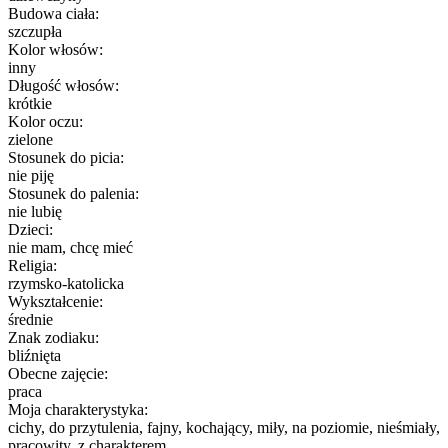
Budowa ciała:
szczupła
Kolor włosów:
inny
Długość włosów:
krótkie
Kolor oczu:
zielone
Stosunek do picia:
nie piję
Stosunek do palenia:
nie lubię
Dzieci:
nie mam, chcę mieć
Religia:
rzymsko-katolicka
Wykształcenie:
średnie
Znak zodiaku:
bliźnięta
Obecne zajęcie:
praca
Moja charakterystyka:
cichy, do przytulenia, fajny, kochający, miły, na poziomie, nieśmiały,
pracowity, z charakterem