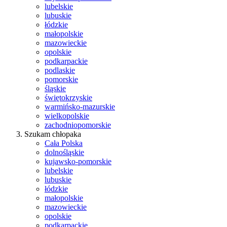
lubelskie
lubuskie
łódzkie
małopolskie
mazowieckie
opolskie
podkarpackie
podlaskie
pomorskie
śląskie
świętokrzyskie
warmińsko-mazurskie
wielkopolskie
zachodniopomorskie
Szukam chłopaka
Cała Polska
dolnośląskie
kujawsko-pomorskie
lubelskie
lubuskie
łódzkie
małopolskie
mazowieckie
opolskie
podkarpackie