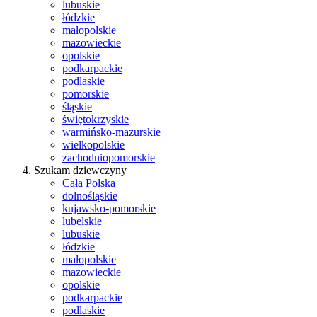
lubuskie
łódzkie
małopolskie
mazowieckie
opolskie
podkarpackie
podlaskie
pomorskie
śląskie
świętokrzyskie
warmińsko-mazurskie
wielkopolskie
zachodniopomorskie
Szukam dziewczyny
Cała Polska
dolnośląskie
kujawsko-pomorskie
lubelskie
lubuskie
łódzkie
małopolskie
mazowieckie
opolskie
podkarpackie
podlaskie