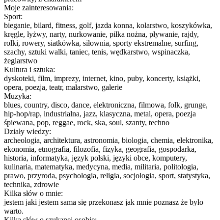
Moje zainteresowania:
Sport:
bieganie, bilard, fitness, golf, jazda konna, kolarstwo, koszykówka,
kręgle, łyżwy, narty, nurkowanie, piłka nożna, pływanie, rajdy,
rolki, rowery, siatkówka, siłownia, sporty ekstremalne, surfing,
szachy, sztuki walki, taniec, tenis, wędkarstwo, wspinaczka,
żeglarstwo
Kultura i sztuka:
dyskoteki, film, imprezy, internet, kino, puby, koncerty, książki,
opera, poezja, teatr, malarstwo, galerie
Muzyka:
blues, country, disco, dance, elektroniczna, filmowa, folk, grunge,
hip-hop/rap, industrialna, jazz, klasyczna, metal, opera, poezja
śpiewana, pop, reggae, rock, ska, soul, szanty, techno
Działy wiedzy:
archeologia, architektura, astronomia, biologia, chemia, elektronika,
ekonomia, etnografia, filozofia, fizyka, geografia, gospodarka,
historia, informatyka, język polski, języki obce, komputery,
kulinaria, matematyka, medycyna, media, militaria, politologia,
prawo, przyroda, psychologia, religia, socjologia, sport, statystyka,
technika, zdrowie
Kilka słów o mnie:
jestem jaki jestem sama się przekonasz jak mnie poznasz że było
warto.
Kilka słów o szukanej osobie: