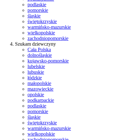
podlaskie
pomorskie
śląskie
świętokrzyskie
warmińsko-mazurskie
wielkopolskie
zachodniopomorskie
Szukam dziewczyny
Cała Polska
dolnośląskie
kujawsko-pomorskie
lubelskie
lubuskie
łódzkie
małopolskie
mazowieckie
opolskie
podkarpackie
podlaskie
pomorskie
śląskie
świętokrzyskie
warmińsko-mazurskie
wielkopolskie
zachodniopomorskie