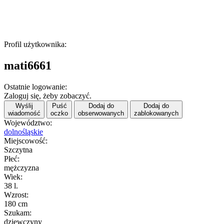
Profil użytkownika:
mati6661
Ostatnie logowanie:
Zaloguj się, żeby zobaczyć.
Wyślij
Puść
Dodaj do
Dodaj do
wiadomość
oczko
obserwowanych
zablokowanych
Województwo:
dolnośląskie
Miejscowość:
Szczytna
Płeć:
mężczyzna
Wiek:
38 l.
Wzrost:
180 cm
Szukam:
dziewczyny