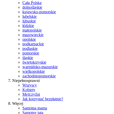
Cała Polska
dolnośląskie
kujawsko-pomorskie
lubelskie
lubuskie
łódzkie
małopolskie
mazowieckie
opolskie
podkarpackie
podlaskie
pomorskie
śląskie
świętokrzyskie
warmińsko-mazurskie
wielkopolskie
zachodniopomorskie
Niepełnosprawni
Wszyscy
Kobiety
Mężczyźni
Jak korzystać bezpłatnie?
Więcej
Samotna mama
Samotny tata