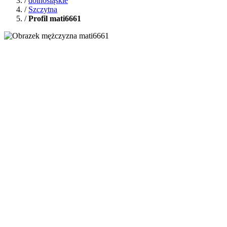
/
dolnośląskie
/
Szczytna
/
Profil mati6661