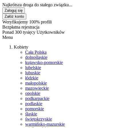
Najkrótsza droga do stałego związku...
Zaloguj się
Załóż konto
Weryfikujemy 100% profili
Bezpłatna rejestracja
Ponad 300 tysięcy Użytkowników
Menu
Kobiety
Cała Polska
dolnośląskie
kujawsko-pomorskie
lubelskie
lubuskie
łódzkie
małopolskie
mazowieckie
opolskie
podkarpackie
podlaskie
pomorskie
śląskie
świętokrzyskie
warmińsko-mazurskie