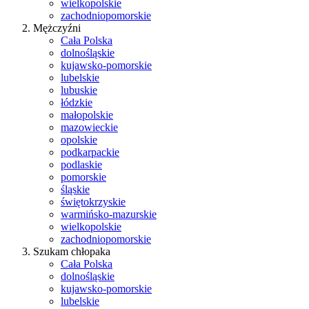
wielkopolskie
zachodniopomorskie
Mężczyźni
Cała Polska
dolnośląskie
kujawsko-pomorskie
lubelskie
lubuskie
łódzkie
małopolskie
mazowieckie
opolskie
podkarpackie
podlaskie
pomorskie
śląskie
świętokrzyskie
warmińsko-mazurskie
wielkopolskie
zachodniopomorskie
Szukam chłopaka
Cała Polska
dolnośląskie
kujawsko-pomorskie
lubelskie