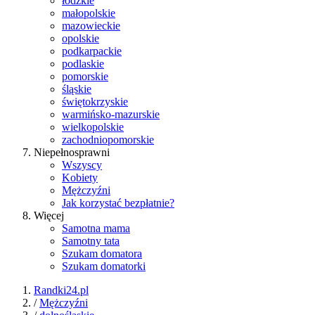
łódzkie
małopolskie
mazowieckie
opolskie
podkarpackie
podlaskie
pomorskie
śląskie
świętokrzyskie
warmińsko-mazurskie
wielkopolskie
zachodniopomorskie
Niepełnosprawni
Wszyscy
Kobiety
Mężczyźni
Jak korzystać bezpłatnie?
Więcej
Samotna mama
Samotny tata
Szukam domatora
Szukam domatorki
Randki24.pl
/
Mężczyźni