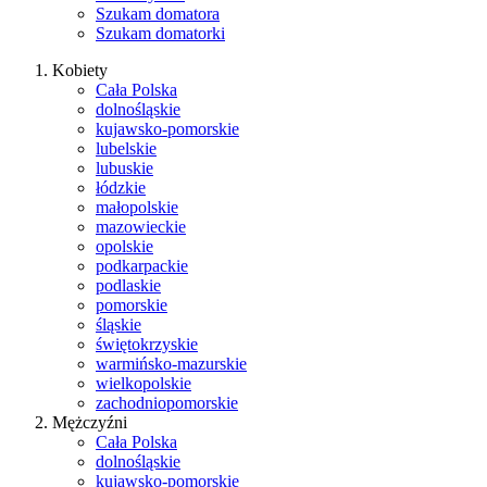
Szukam domatora
Szukam domatorki
Kobiety
Cała Polska
dolnośląskie
kujawsko-pomorskie
lubelskie
lubuskie
łódzkie
małopolskie
mazowieckie
opolskie
podkarpackie
podlaskie
pomorskie
śląskie
świętokrzyskie
warmińsko-mazurskie
wielkopolskie
zachodniopomorskie
Mężczyźni
Cała Polska
dolnośląskie
kujawsko-pomorskie