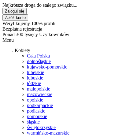
Najkrótsza droga do stałego związku...
Zaloguj się
Załóż konto
Weryfikujemy 100% profili
Bezpłatna rejestracja
Ponad 300 tysięcy Użytkowników
Menu
Kobiety
Cała Polska
dolnośląskie
kujawsko-pomorskie
lubelskie
lubuskie
łódzkie
małopolskie
mazowieckie
opolskie
podkarpackie
podlaskie
pomorskie
śląskie
świętokrzyskie
warmińsko-mazurskie