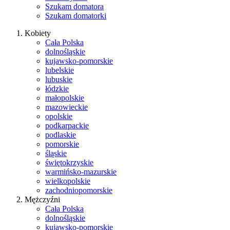
Szukam domatora
Szukam domatorki
Kobiety
Cała Polska
dolnośląskie
kujawsko-pomorskie
lubelskie
lubuskie
łódzkie
małopolskie
mazowieckie
opolskie
podkarpackie
podlaskie
pomorskie
śląskie
świętokrzyskie
warmińsko-mazurskie
wielkopolskie
zachodniopomorskie
Mężczyźni
Cała Polska
dolnośląskie
kujawsko-pomorskie