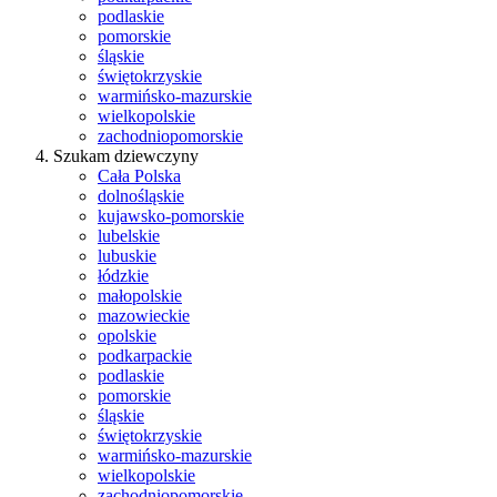
podlaskie
pomorskie
śląskie
świętokrzyskie
warmińsko-mazurskie
wielkopolskie
zachodniopomorskie
Szukam dziewczyny
Cała Polska
dolnośląskie
kujawsko-pomorskie
lubelskie
lubuskie
łódzkie
małopolskie
mazowieckie
opolskie
podkarpackie
podlaskie
pomorskie
śląskie
świętokrzyskie
warmińsko-mazurskie
wielkopolskie
zachodniopomorskie