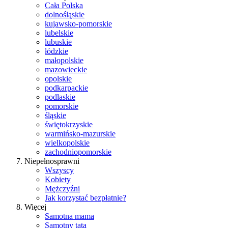
Cała Polska
dolnośląskie
kujawsko-pomorskie
lubelskie
lubuskie
łódzkie
małopolskie
mazowieckie
opolskie
podkarpackie
podlaskie
pomorskie
śląskie
świętokrzyskie
warmińsko-mazurskie
wielkopolskie
zachodniopomorskie
Niepełnosprawni
Wszyscy
Kobiety
Mężczyźni
Jak korzystać bezpłatnie?
Więcej
Samotna mama
Samotny tata