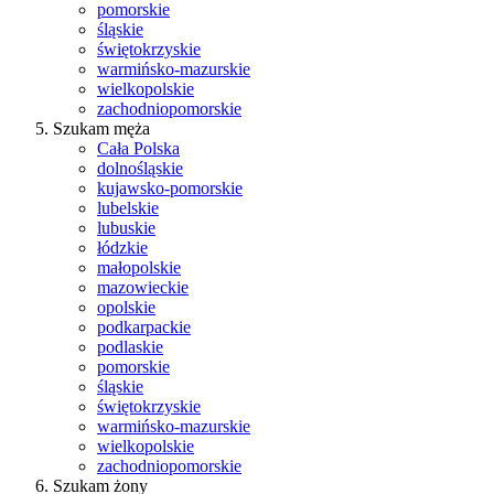
pomorskie
śląskie
świętokrzyskie
warmińsko-mazurskie
wielkopolskie
zachodniopomorskie
Szukam męża
Cała Polska
dolnośląskie
kujawsko-pomorskie
lubelskie
lubuskie
łódzkie
małopolskie
mazowieckie
opolskie
podkarpackie
podlaskie
pomorskie
śląskie
świętokrzyskie
warmińsko-mazurskie
wielkopolskie
zachodniopomorskie
Szukam żony