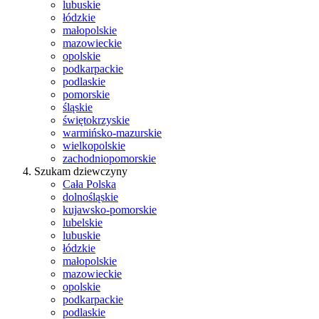
lubuskie
łódzkie
małopolskie
mazowieckie
opolskie
podkarpackie
podlaskie
pomorskie
śląskie
świętokrzyskie
warmińsko-mazurskie
wielkopolskie
zachodniopomorskie
Szukam dziewczyny
Cała Polska
dolnośląskie
kujawsko-pomorskie
lubelskie
lubuskie
łódzkie
małopolskie
mazowieckie
opolskie
podkarpackie
podlaskie