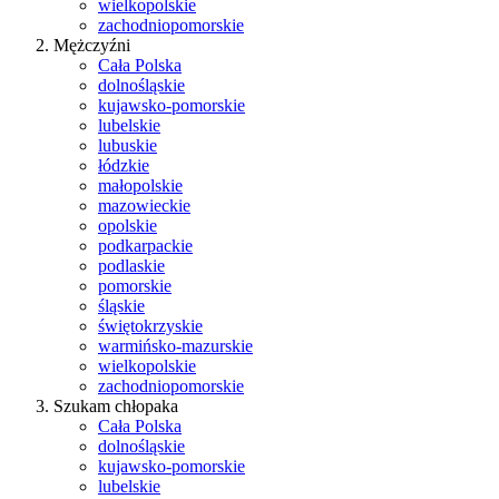
wielkopolskie
zachodniopomorskie
Mężczyźni
Cała Polska
dolnośląskie
kujawsko-pomorskie
lubelskie
lubuskie
łódzkie
małopolskie
mazowieckie
opolskie
podkarpackie
podlaskie
pomorskie
śląskie
świętokrzyskie
warmińsko-mazurskie
wielkopolskie
zachodniopomorskie
Szukam chłopaka
Cała Polska
dolnośląskie
kujawsko-pomorskie
lubelskie