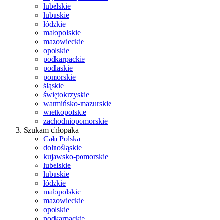
lubelskie
lubuskie
łódzkie
małopolskie
mazowieckie
opolskie
podkarpackie
podlaskie
pomorskie
śląskie
świętokrzyskie
warmińsko-mazurskie
wielkopolskie
zachodniopomorskie
Szukam chłopaka
Cała Polska
dolnośląskie
kujawsko-pomorskie
lubelskie
lubuskie
łódzkie
małopolskie
mazowieckie
opolskie
podkarpackie