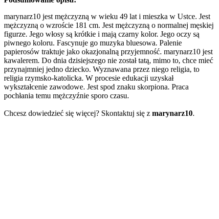
marynarz10 jest mężczyzną w wieku 49 lat i mieszka w Ustce. Jest
mężczyzną o wzroście 181 cm. Jest mężczyzną o normalnej męskiej
figurze. Jego włosy są krótkie i mają czarny kolor. Jego oczy są
piwnego koloru. Fascynuje go muzyka bluesowa. Palenie
papierosów traktuje jako okazjonalną przyjemność. marynarz10 jest
kawalerem. Do dnia dzisiejszego nie został tatą, mimo to, chce mieć
przynajmniej jedno dziecko. Wyznawana przez niego religia, to
religia rzymsko-katolicka. W procesie edukacji uzyskał
wykształcenie zawodowe. Jest spod znaku skorpiona. Praca
pochłania temu mężczyźnie sporo czasu.
Chcesz dowiedzieć się więcej? Skontaktuj się z
marynarz10
.