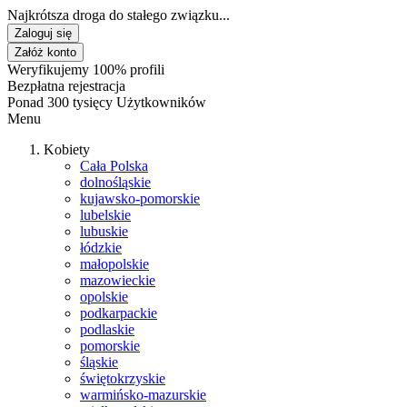
Najkrótsza droga do stałego związku...
Zaloguj się
Załóż konto
Weryfikujemy 100% profili
Bezpłatna rejestracja
Ponad 300 tysięcy Użytkowników
Menu
Kobiety
Cała Polska
dolnośląskie
kujawsko-pomorskie
lubelskie
lubuskie
łódzkie
małopolskie
mazowieckie
opolskie
podkarpackie
podlaskie
pomorskie
śląskie
świętokrzyskie
warmińsko-mazurskie