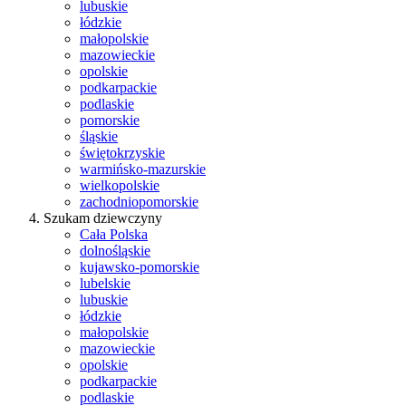
lubuskie
łódzkie
małopolskie
mazowieckie
opolskie
podkarpackie
podlaskie
pomorskie
śląskie
świętokrzyskie
warmińsko-mazurskie
wielkopolskie
zachodniopomorskie
Szukam dziewczyny
Cała Polska
dolnośląskie
kujawsko-pomorskie
lubelskie
lubuskie
łódzkie
małopolskie
mazowieckie
opolskie
podkarpackie
podlaskie