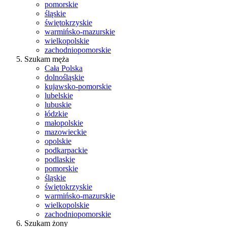
pomorskie
śląskie
świętokrzyskie
warmińsko-mazurskie
wielkopolskie
zachodniopomorskie
Szukam męża
Cała Polska
dolnośląskie
kujawsko-pomorskie
lubelskie
lubuskie
łódzkie
małopolskie
mazowieckie
opolskie
podkarpackie
podlaskie
pomorskie
śląskie
świętokrzyskie
warmińsko-mazurskie
wielkopolskie
zachodniopomorskie
Szukam żony