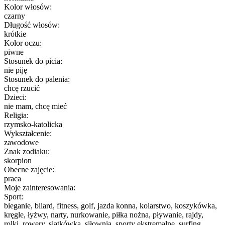
Kolor włosów:
czarny
Długość włosów:
krótkie
Kolor oczu:
piwne
Stosunek do picia:
nie piję
Stosunek do palenia:
chcę rzucić
Dzieci:
nie mam, chcę mieć
Religia:
rzymsko-katolicka
Wykształcenie:
zawodowe
Znak zodiaku:
skorpion
Obecne zajęcie:
praca
Moje zainteresowania:
Sport:
bieganie, bilard, fitness, golf, jazda konna, kolarstwo, koszykówka,
kręgle, łyżwy, narty, nurkowanie, piłka nożna, pływanie, rajdy,
rolki, rowery, siatkówka, siłownia, sporty ekstremalne, surfing,