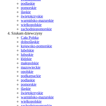
podlaskie
pomorskie
śląskie
świętokrzyskie
warmińsko-mazurskie
wielkopolskie
zachodniopomorskie
Szukam dziewczyny
Cała Polska
dolnośląskie
kujawsko-pomorskie
lubelskie
lubuskie
łódzkie
małopolskie
mazowieckie
opolskie
podkarpackie
podlaskie
pomorskie
śląskie
świętokrzyskie
warmińsko-mazurskie
wielkopolskie
zachodniopomorskie