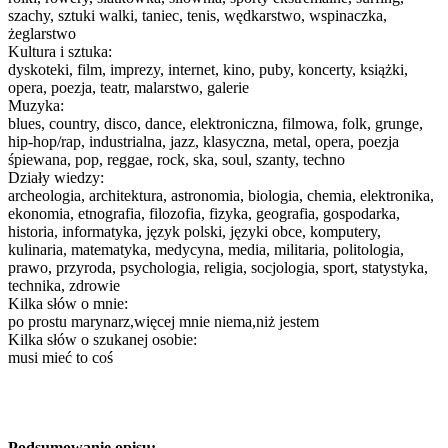
szachy, sztuki walki, taniec, tenis, wędkarstwo, wspinaczka,
żeglarstwo
Kultura i sztuka:
dyskoteki, film, imprezy, internet, kino, puby, koncerty, książki,
opera, poezja, teatr, malarstwo, galerie
Muzyka:
blues, country, disco, dance, elektroniczna, filmowa, folk, grunge,
hip-hop/rap, industrialna, jazz, klasyczna, metal, opera, poezja
śpiewana, pop, reggae, rock, ska, soul, szanty, techno
Działy wiedzy:
archeologia, architektura, astronomia, biologia, chemia, elektronika,
ekonomia, etnografia, filozofia, fizyka, geografia, gospodarka,
historia, informatyka, język polski, języki obce, komputery,
kulinaria, matematyka, medycyna, media, militaria, politologia,
prawo, przyroda, psychologia, religia, socjologia, sport, statystyka,
technika, zdrowie
Kilka słów o mnie:
po prostu marynarz,więcej mnie niema,niż jestem
Kilka słów o szukanej osobie:
musi mieć to coś
Podsumowanie opisu: