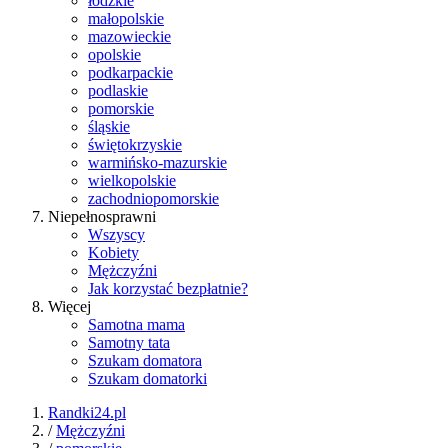
łódzkie
małopolskie
mazowieckie
opolskie
podkarpackie
podlaskie
pomorskie
śląskie
świętokrzyskie
warmińsko-mazurskie
wielkopolskie
zachodniopomorskie
Niepełnosprawni
Wszyscy
Kobiety
Mężczyźni
Jak korzystać bezpłatnie?
Więcej
Samotna mama
Samotny tata
Szukam domatora
Szukam domatorki
Randki24.pl
/
Mężczyźni