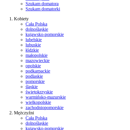
Szukam domatora
Szukam domatorki
Kobiety
Cała Polska
dolnośląskie
kujawsko-pomorskie
lubelskie
lubuskie
łódzkie
małopolskie
mazowieckie
opolskie
podkarpackie
podlaskie
pomorskie
śląskie
świętokrzyskie
warmińsko-mazurskie
wielkopolskie
zachodniopomorskie
Mężczyźni
Cała Polska
dolnośląskie
kujawsko-pomorskie