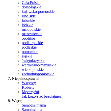
Cała Polska
dolnośląskie
kujawsko-pomorskie
lubelskie
lubuskie
łódzkie
małopolskie
mazowieckie
opolskie
podkarpackie
podlaskie
pomorskie
śląskie
świętokrzyskie
warmińsko-mazurskie
wielkopolskie
zachodniopomorskie
Niepełnosprawni
Wszyscy
Kobiety
Mężczyźni
Jak korzystać bezpłatnie?
Więcej
Samotna mama
Samotny tata