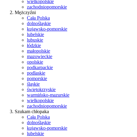
wielkopolskie
zachodniopomorskie
Mężczyźni
Cała Polska
dolnośląskie
kujawsko-pomorskie
lubelskie
lubuskie
łódzkie
małopolskie
mazowieckie
opolskie
podkarpackie
podlaskie
pomorskie
śląskie
świętokrzyskie
warmińsko-mazurskie
wielkopolskie
zachodniopomorskie
Szukam chłopaka
Cała Polska
dolnośląskie
kujawsko-pomorskie
lubelskie