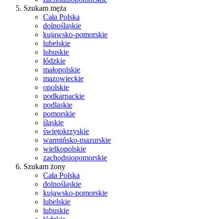
Szukam męża
Cała Polska
dolnośląskie
kujawsko-pomorskie
lubelskie
lubuskie
łódzkie
małopolskie
mazowieckie
opolskie
podkarpackie
podlaskie
pomorskie
śląskie
świętokrzyskie
warmińsko-mazurskie
wielkopolskie
zachodniopomorskie
Szukam żony
Cała Polska
dolnośląskie
kujawsko-pomorskie
lubelskie
lubuskie