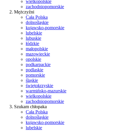
wielkopolskie
zachodniopomorskie
Mężczyźni
Cała Polska
dolnośląskie
kujawsko-pomorskie
lubelskie
lubuskie
łódzkie
małopolskie
mazowieckie
opolskie
podkarpackie
podlaskie
pomorskie
śląskie
świętokrzyskie
warmińsko-mazurskie
wielkopolskie
zachodniopomorskie
Szukam chłopaka
Cała Polska
dolnośląskie
kujawsko-pomorskie
lubelskie