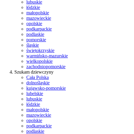
lubuskie
łódzkie
małopolskie
mazowieckie
opolskie
podkarpackie
podlaskie
pomorskie
śląskie
świętokrzyskie
warmińsko-mazurskie
wielkopolskie
zachodniopomorskie
Szukam dziewczyny
Cała Polska
dolnośląskie
kujawsko-pomorskie
lubelskie
lubuskie
łódzkie
małopolskie
mazowieckie
opolskie
podkarpackie
podlaskie