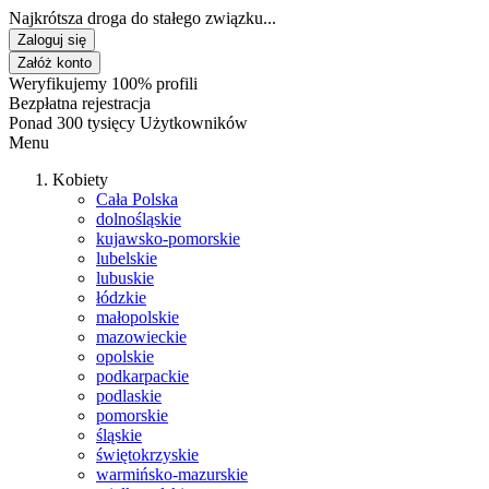
Najkrótsza droga do stałego związku...
Zaloguj się
Załóż konto
Weryfikujemy 100% profili
Bezpłatna rejestracja
Ponad 300 tysięcy Użytkowników
Menu
Kobiety
Cała Polska
dolnośląskie
kujawsko-pomorskie
lubelskie
lubuskie
łódzkie
małopolskie
mazowieckie
opolskie
podkarpackie
podlaskie
pomorskie
śląskie
świętokrzyskie
warmińsko-mazurskie