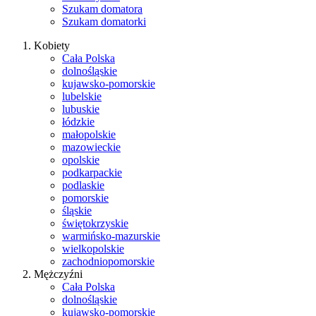
Szukam domatora
Szukam domatorki
Kobiety
Cała Polska
dolnośląskie
kujawsko-pomorskie
lubelskie
lubuskie
łódzkie
małopolskie
mazowieckie
opolskie
podkarpackie
podlaskie
pomorskie
śląskie
świętokrzyskie
warmińsko-mazurskie
wielkopolskie
zachodniopomorskie
Mężczyźni
Cała Polska
dolnośląskie
kujawsko-pomorskie