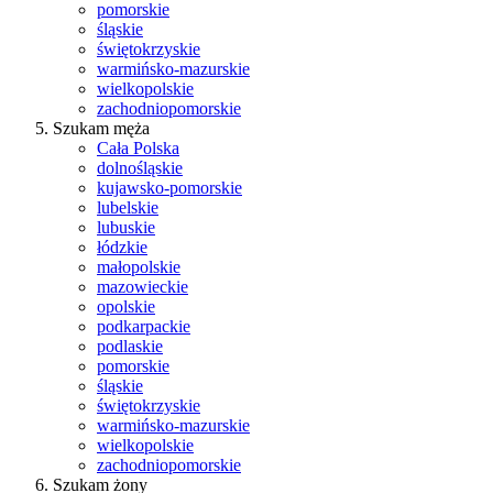
pomorskie
śląskie
świętokrzyskie
warmińsko-mazurskie
wielkopolskie
zachodniopomorskie
Szukam męża
Cała Polska
dolnośląskie
kujawsko-pomorskie
lubelskie
lubuskie
łódzkie
małopolskie
mazowieckie
opolskie
podkarpackie
podlaskie
pomorskie
śląskie
świętokrzyskie
warmińsko-mazurskie
wielkopolskie
zachodniopomorskie
Szukam żony