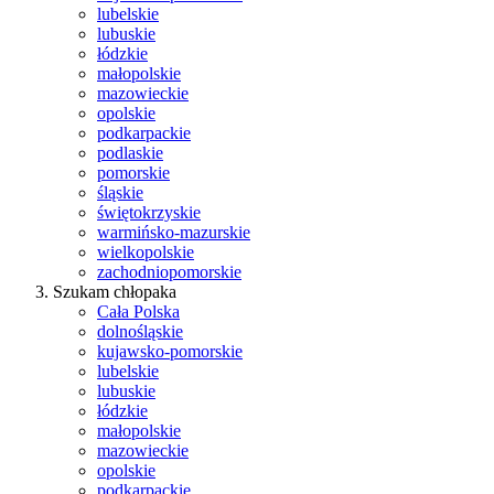
lubelskie
lubuskie
łódzkie
małopolskie
mazowieckie
opolskie
podkarpackie
podlaskie
pomorskie
śląskie
świętokrzyskie
warmińsko-mazurskie
wielkopolskie
zachodniopomorskie
Szukam chłopaka
Cała Polska
dolnośląskie
kujawsko-pomorskie
lubelskie
lubuskie
łódzkie
małopolskie
mazowieckie
opolskie
podkarpackie