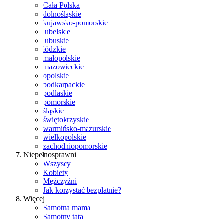
Cała Polska
dolnośląskie
kujawsko-pomorskie
lubelskie
lubuskie
łódzkie
małopolskie
mazowieckie
opolskie
podkarpackie
podlaskie
pomorskie
śląskie
świętokrzyskie
warmińsko-mazurskie
wielkopolskie
zachodniopomorskie
Niepełnosprawni
Wszyscy
Kobiety
Mężczyźni
Jak korzystać bezpłatnie?
Więcej
Samotna mama
Samotny tata