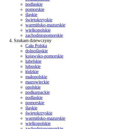
podlaskie
pomorskie
śląskie
świętokrzyskie
warmińsko-mazurskie
wielkopolskie
zachodniopomorskie
Szukam dziewczyny
Cała Polska
dolnośląskie
kujawsko-pomorskie
lubelskie
lubuskie
łódzkie
małopolskie
mazowieckie
opolskie
podkarpackie
podlaskie
pomorskie
śląskie
świętokrzyskie
warmińsko-mazurskie
wielkopolskie
zachodniopomorskie