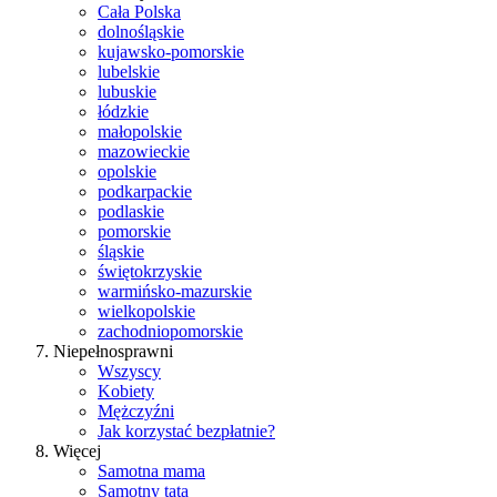
Cała Polska
dolnośląskie
kujawsko-pomorskie
lubelskie
lubuskie
łódzkie
małopolskie
mazowieckie
opolskie
podkarpackie
podlaskie
pomorskie
śląskie
świętokrzyskie
warmińsko-mazurskie
wielkopolskie
zachodniopomorskie
Niepełnosprawni
Wszyscy
Kobiety
Mężczyźni
Jak korzystać bezpłatnie?
Więcej
Samotna mama
Samotny tata