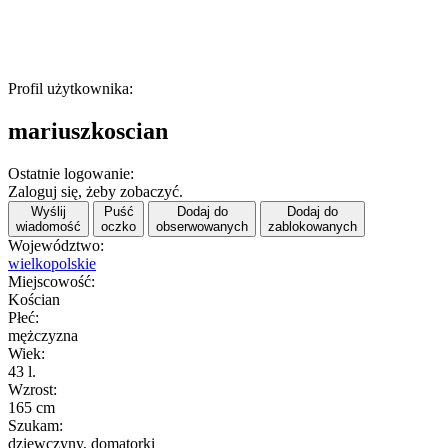
Profil użytkownika:
mariuszkoscian
Ostatnie logowanie:
Zaloguj się, żeby zobaczyć.
Wyślij
Puść
Dodaj do
Dodaj do
wiadomość
oczko
obserwowanych
zablokowanych
Województwo:
wielkopolskie
Miejscowość:
Kościan
Płeć:
mężczyzna
Wiek:
43 l.
Wzrost:
165 cm
Szukam:
dziewczyny, domatorki