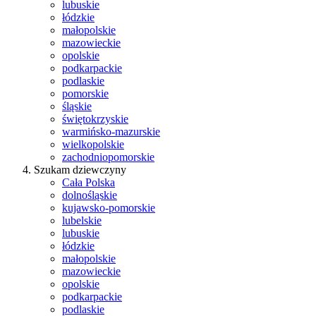
lubuskie
łódzkie
małopolskie
mazowieckie
opolskie
podkarpackie
podlaskie
pomorskie
śląskie
świętokrzyskie
warmińsko-mazurskie
wielkopolskie
zachodniopomorskie
Szukam dziewczyny
Cała Polska
dolnośląskie
kujawsko-pomorskie
lubelskie
lubuskie
łódzkie
małopolskie
mazowieckie
opolskie
podkarpackie
podlaskie