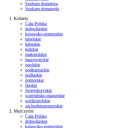
Szukam domatora
Szukam domatorki
Kobiety
Cała Polska
dolnośląskie
kujawsko-pomorskie
lubelskie
lubuskie
łódzkie
małopolskie
mazowieckie
opolskie
podkarpackie
podlaskie
pomorskie
śląskie
świętokrzyskie
warmińsko-mazurskie
wielkopolskie
zachodniopomorskie
Mężczyźni
Cała Polska
dolnośląskie
kujawsko-pomorskie