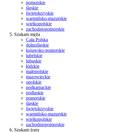
pomorskie
śląskie
świętokrzyskie
warmińsko-mazurskie
wielkopolskie
zachodniopomorskie
Szukam męża
Cała Polska
dolnośląskie
kujawsko-pomorskie
lubelskie
lubuskie
łódzkie
małopolskie
mazowieckie
opolskie
podkarpackie
podlaskie
pomorskie
śląskie
świętokrzyskie
warmińsko-mazurskie
wielkopolskie
zachodniopomorskie
Szukam żony