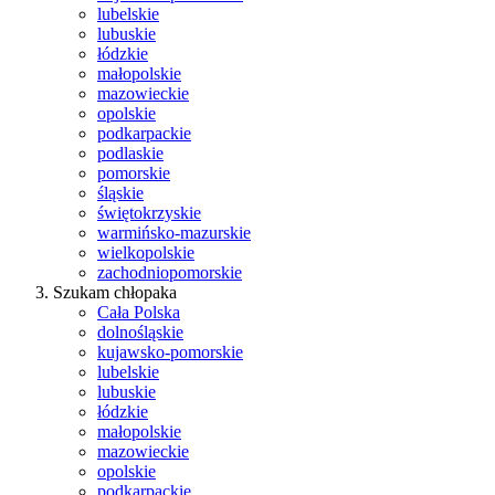
lubelskie
lubuskie
łódzkie
małopolskie
mazowieckie
opolskie
podkarpackie
podlaskie
pomorskie
śląskie
świętokrzyskie
warmińsko-mazurskie
wielkopolskie
zachodniopomorskie
Szukam chłopaka
Cała Polska
dolnośląskie
kujawsko-pomorskie
lubelskie
lubuskie
łódzkie
małopolskie
mazowieckie
opolskie
podkarpackie