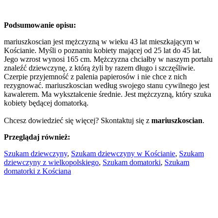
Podsumowanie opisu:
mariuszkoscian jest mężczyzną w wieku 43 lat mieszkającym w
Kościanie. Myśli o poznaniu kobiety mającej od 25 lat do 45 lat.
Jego wzrost wynosi 165 cm. Mężczyzna chciałby w naszym portalu
znaleźć dziewczynę, z którą żyli by razem długo i szczęśliwie.
Czerpie przyjemność z palenia papierosów i nie chce z nich
rezygnować. mariuszkoscian według swojego stanu cywilnego jest
kawalerem. Ma wykształcenie średnie. Jest mężczyzną, który szuka
kobiety będącej domatorką.
Chcesz dowiedzieć się więcej? Skontaktuj się z
mariuszkoscian
.
Przeglądaj również:
Szukam dziewczyny
,
Szukam dziewczyny w Kościanie
,
Szukam
dziewczyny z wielkopolskiego
,
Szukam domatorki
,
Szukam
domatorki z Kościana