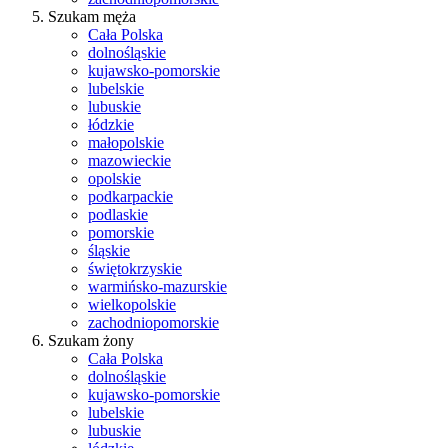
Szukam męża
Cała Polska
dolnośląskie
kujawsko-pomorskie
lubelskie
lubuskie
łódzkie
małopolskie
mazowieckie
opolskie
podkarpackie
podlaskie
pomorskie
śląskie
świętokrzyskie
warmińsko-mazurskie
wielkopolskie
zachodniopomorskie
Szukam żony
Cała Polska
dolnośląskie
kujawsko-pomorskie
lubelskie
lubuskie