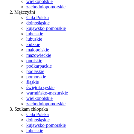
wielkopolskie
zachodniopomorskie
Mężczyźni
Cała Polska
dolnośląskie
kujawsko-pomorskie
lubelskie
lubuskie
łódzkie
małopolskie
mazowieckie
opolskie
podkarpackie
podlaskie
pomorskie
śląskie
świętokrzyskie
warmińsko-mazurskie
wielkopolskie
zachodniopomorskie
Szukam chłopaka
Cała Polska
dolnośląskie
kujawsko-pomorskie
lubelskie