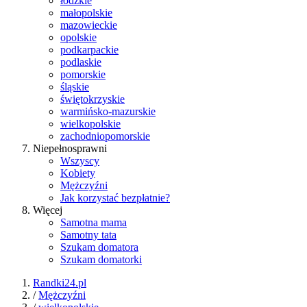
łódzkie
małopolskie
mazowieckie
opolskie
podkarpackie
podlaskie
pomorskie
śląskie
świętokrzyskie
warmińsko-mazurskie
wielkopolskie
zachodniopomorskie
Niepełnosprawni
Wszyscy
Kobiety
Mężczyźni
Jak korzystać bezpłatnie?
Więcej
Samotna mama
Samotny tata
Szukam domatora
Szukam domatorki
Randki24.pl
/
Mężczyźni