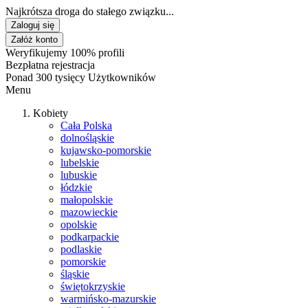
Najkrótsza droga do stałego związku...
Zaloguj się
Załóż konto
Weryfikujemy 100% profili
Bezpłatna rejestracja
Ponad 300 tysięcy Użytkowników
Menu
Kobiety
Cała Polska
dolnośląskie
kujawsko-pomorskie
lubelskie
lubuskie
łódzkie
małopolskie
mazowieckie
opolskie
podkarpackie
podlaskie
pomorskie
śląskie
świętokrzyskie
warmińsko-mazurskie