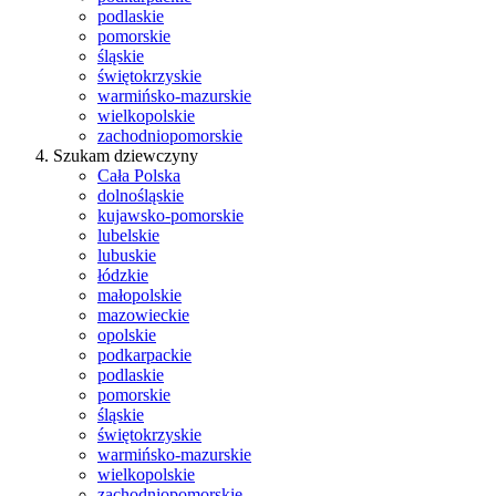
podlaskie
pomorskie
śląskie
świętokrzyskie
warmińsko-mazurskie
wielkopolskie
zachodniopomorskie
Szukam dziewczyny
Cała Polska
dolnośląskie
kujawsko-pomorskie
lubelskie
lubuskie
łódzkie
małopolskie
mazowieckie
opolskie
podkarpackie
podlaskie
pomorskie
śląskie
świętokrzyskie
warmińsko-mazurskie
wielkopolskie
zachodniopomorskie