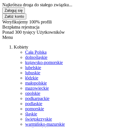
Najkrótsza droga do stałego związku...
Zaloguj się
Załóż konto
Weryfikujemy 100% profili
Bezpłatna rejestracja
Ponad 300 tysięcy Użytkowników
Menu
Kobiety
Cała Polska
dolnośląskie
kujawsko-pomorskie
lubelskie
lubuskie
łódzkie
małopolskie
mazowieckie
opolskie
podkarpackie
podlaskie
pomorskie
śląskie
świętokrzyskie
warmińsko-mazurskie