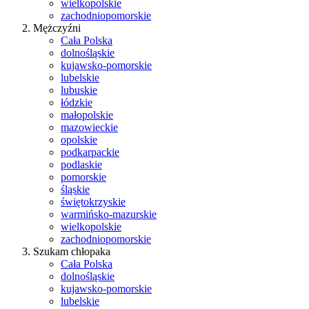
wielkopolskie
zachodniopomorskie
Mężczyźni
Cała Polska
dolnośląskie
kujawsko-pomorskie
lubelskie
lubuskie
łódzkie
małopolskie
mazowieckie
opolskie
podkarpackie
podlaskie
pomorskie
śląskie
świętokrzyskie
warmińsko-mazurskie
wielkopolskie
zachodniopomorskie
Szukam chłopaka
Cała Polska
dolnośląskie
kujawsko-pomorskie
lubelskie