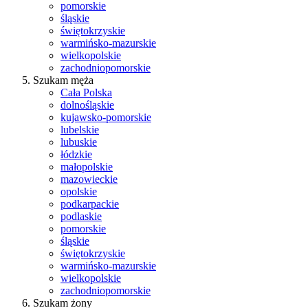
pomorskie
śląskie
świętokrzyskie
warmińsko-mazurskie
wielkopolskie
zachodniopomorskie
Szukam męża
Cała Polska
dolnośląskie
kujawsko-pomorskie
lubelskie
lubuskie
łódzkie
małopolskie
mazowieckie
opolskie
podkarpackie
podlaskie
pomorskie
śląskie
świętokrzyskie
warmińsko-mazurskie
wielkopolskie
zachodniopomorskie
Szukam żony