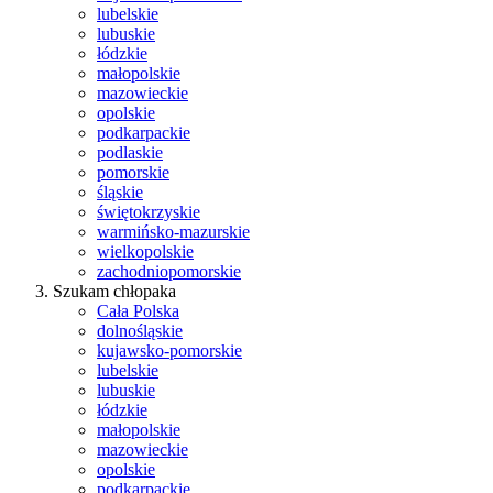
lubelskie
lubuskie
łódzkie
małopolskie
mazowieckie
opolskie
podkarpackie
podlaskie
pomorskie
śląskie
świętokrzyskie
warmińsko-mazurskie
wielkopolskie
zachodniopomorskie
Szukam chłopaka
Cała Polska
dolnośląskie
kujawsko-pomorskie
lubelskie
lubuskie
łódzkie
małopolskie
mazowieckie
opolskie
podkarpackie