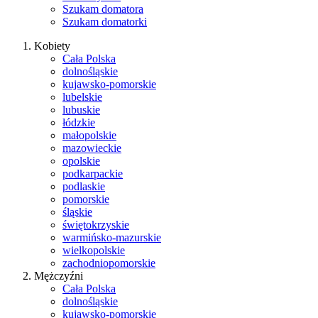
Szukam domatora
Szukam domatorki
Kobiety
Cała Polska
dolnośląskie
kujawsko-pomorskie
lubelskie
lubuskie
łódzkie
małopolskie
mazowieckie
opolskie
podkarpackie
podlaskie
pomorskie
śląskie
świętokrzyskie
warmińsko-mazurskie
wielkopolskie
zachodniopomorskie
Mężczyźni
Cała Polska
dolnośląskie
kujawsko-pomorskie