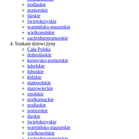
podlaskie
pomorskie
śląskie
świętokrzyskie
warmińsko-mazurskie
wielkopolskie
zachodniopomorskie
Szukam dziewczyny
Cała Polska
dolnośląskie
kujawsko-pomorskie
lubelskie
lubuskie
łódzkie
małopolskie
mazowieckie
opolskie
podkarpackie
podlaskie
pomorskie
śląskie
świętokrzyskie
warmińsko-mazurskie
wielkopolskie
zachodniopomorskie