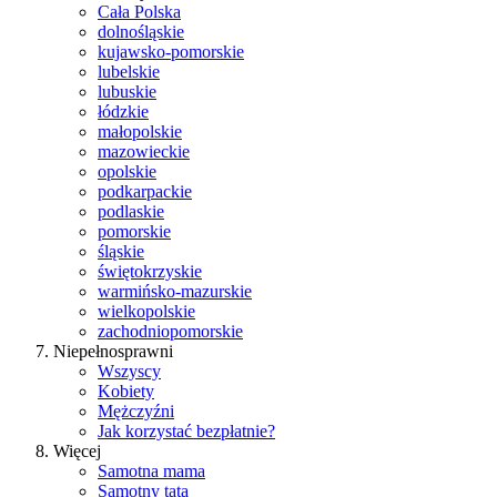
Cała Polska
dolnośląskie
kujawsko-pomorskie
lubelskie
lubuskie
łódzkie
małopolskie
mazowieckie
opolskie
podkarpackie
podlaskie
pomorskie
śląskie
świętokrzyskie
warmińsko-mazurskie
wielkopolskie
zachodniopomorskie
Niepełnosprawni
Wszyscy
Kobiety
Mężczyźni
Jak korzystać bezpłatnie?
Więcej
Samotna mama
Samotny tata