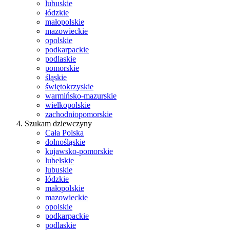
lubuskie
łódzkie
małopolskie
mazowieckie
opolskie
podkarpackie
podlaskie
pomorskie
śląskie
świętokrzyskie
warmińsko-mazurskie
wielkopolskie
zachodniopomorskie
Szukam dziewczyny
Cała Polska
dolnośląskie
kujawsko-pomorskie
lubelskie
lubuskie
łódzkie
małopolskie
mazowieckie
opolskie
podkarpackie
podlaskie