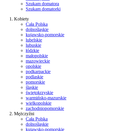
Szukam domatora
Szukam domatorki
Kobiety
Cała Polska
dolnośląskie
kujawsko-pomorskie
lubelskie
lubuskie
łódzkie
małopolskie
mazowieckie
opolskie
podkarpackie
podlaskie
pomorskie
śląskie
świętokrzyskie
warmińsko-mazurskie
wielkopolskie
zachodniopomorskie
Mężczyźni
Cała Polska
dolnośląskie
kujawsko-pomorskie