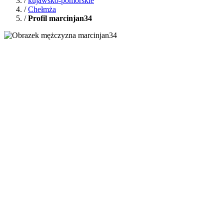
/
kujawsko-pomorskie
/
Chełmża
/
Profil marcinjan34