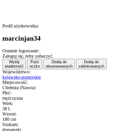
Profil użytkownika:
marcinjan34
Ostatnie logowanie:
Zaloguj się, żeby zobaczyć.
Wyślij
Puść
Dodaj do
Dodaj do
wiadomość
oczko
obserwowanych
zablokowanych
Województwo:
kujawsko-pomorskie
Miejscowość:
Chełmża (Nawra)
Płeć:
mężczyzna
Wiek:
38 l.
Wzrost:
180 cm
Szukam:
domatorki