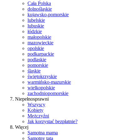
Cała Polska
dolnośląskie
kujawsko-pomorskie
lubelskie
lubuskie
łódzkie
małopolskie
mazowieckie
opolskie
podkarpackie
podlaskie
pomorskie
śląskie
świętokrzyskie
warmińsko-mazurskie
wielkopolskie
zachodniopomorskie
Niepełnosprawni
Wszyscy
Kobiety
Mężczyźni
Jak korzystać bezpłatnie?
Więcej
Samotna mama
Samotny tata