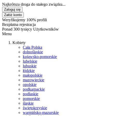
Najkrótsza droga do stałego związku...
Zaloguj się
Załóż konto
Weryfikujemy 100% profili
Bezpłatna rejestracja
Ponad 300 tysięcy Użytkowników
Menu
Kobiety
Cała Polska
dolnośląskie
kujawsko-pomorskie
lubelskie
lubuskie
łódzkie
małopolskie
mazowieckie
opolskie
podkarpackie
podlaskie
pomorskie
śląskie
świętokrzyskie
warmińsko-mazurskie