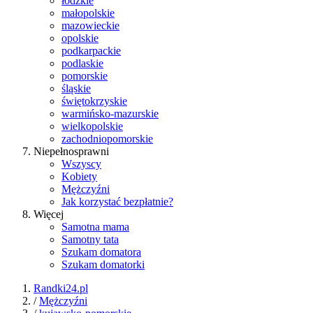
łódzkie
małopolskie
mazowieckie
opolskie
podkarpackie
podlaskie
pomorskie
śląskie
świętokrzyskie
warmińsko-mazurskie
wielkopolskie
zachodniopomorskie
Niepełnosprawni
Wszyscy
Kobiety
Mężczyźni
Jak korzystać bezpłatnie?
Więcej
Samotna mama
Samotny tata
Szukam domatora
Szukam domatorki
Randki24.pl
/
Mężczyźni