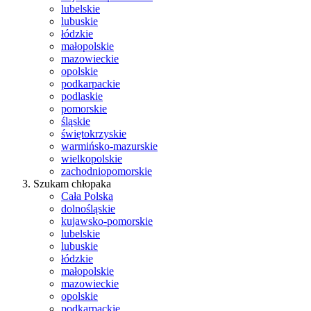
lubelskie
lubuskie
łódzkie
małopolskie
mazowieckie
opolskie
podkarpackie
podlaskie
pomorskie
śląskie
świętokrzyskie
warmińsko-mazurskie
wielkopolskie
zachodniopomorskie
Szukam chłopaka
Cała Polska
dolnośląskie
kujawsko-pomorskie
lubelskie
lubuskie
łódzkie
małopolskie
mazowieckie
opolskie
podkarpackie