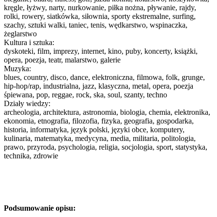
kręgle, łyżwy, narty, nurkowanie, piłka nożna, pływanie, rajdy,
rolki, rowery, siatkówka, siłownia, sporty ekstremalne, surfing,
szachy, sztuki walki, taniec, tenis, wędkarstwo, wspinaczka,
żeglarstwo
Kultura i sztuka:
dyskoteki, film, imprezy, internet, kino, puby, koncerty, książki,
opera, poezja, teatr, malarstwo, galerie
Muzyka:
blues, country, disco, dance, elektroniczna, filmowa, folk, grunge,
hip-hop/rap, industrialna, jazz, klasyczna, metal, opera, poezja
śpiewana, pop, reggae, rock, ska, soul, szanty, techno
Działy wiedzy:
archeologia, architektura, astronomia, biologia, chemia, elektronika,
ekonomia, etnografia, filozofia, fizyka, geografia, gospodarka,
historia, informatyka, język polski, języki obce, komputery,
kulinaria, matematyka, medycyna, media, militaria, politologia,
prawo, przyroda, psychologia, religia, socjologia, sport, statystyka,
technika, zdrowie
Podsumowanie opisu: