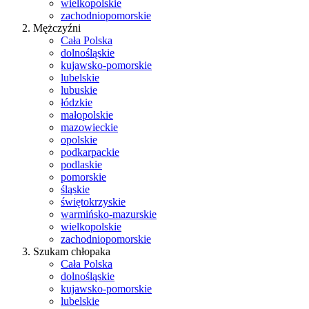
wielkopolskie
zachodniopomorskie
Mężczyźni
Cała Polska
dolnośląskie
kujawsko-pomorskie
lubelskie
lubuskie
łódzkie
małopolskie
mazowieckie
opolskie
podkarpackie
podlaskie
pomorskie
śląskie
świętokrzyskie
warmińsko-mazurskie
wielkopolskie
zachodniopomorskie
Szukam chłopaka
Cała Polska
dolnośląskie
kujawsko-pomorskie
lubelskie