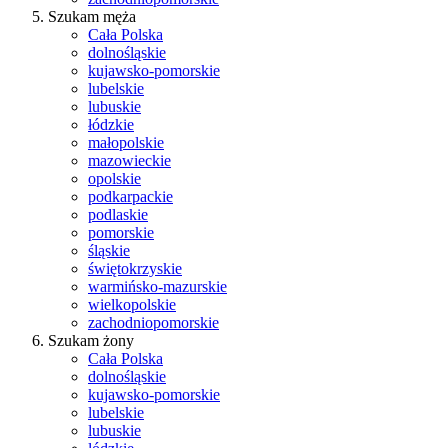
Szukam męża
Cała Polska
dolnośląskie
kujawsko-pomorskie
lubelskie
lubuskie
łódzkie
małopolskie
mazowieckie
opolskie
podkarpackie
podlaskie
pomorskie
śląskie
świętokrzyskie
warmińsko-mazurskie
wielkopolskie
zachodniopomorskie
Szukam żony
Cała Polska
dolnośląskie
kujawsko-pomorskie
lubelskie
lubuskie