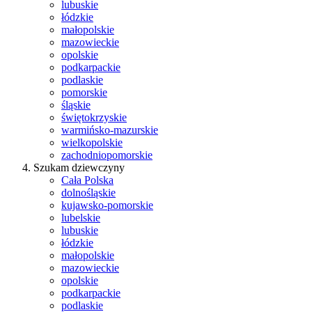
lubuskie
łódzkie
małopolskie
mazowieckie
opolskie
podkarpackie
podlaskie
pomorskie
śląskie
świętokrzyskie
warmińsko-mazurskie
wielkopolskie
zachodniopomorskie
Szukam dziewczyny
Cała Polska
dolnośląskie
kujawsko-pomorskie
lubelskie
lubuskie
łódzkie
małopolskie
mazowieckie
opolskie
podkarpackie
podlaskie