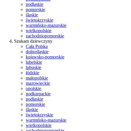
podlaskie
pomorskie
śląskie
świętokrzyskie
warmińsko-mazurskie
wielkopolskie
zachodniopomorskie
Szukam dziewczyny
Cała Polska
dolnośląskie
kujawsko-pomorskie
lubelskie
lubuskie
łódzkie
małopolskie
mazowieckie
opolskie
podkarpackie
podlaskie
pomorskie
śląskie
świętokrzyskie
warmińsko-mazurskie
wielkopolskie
zachodniopomorskie