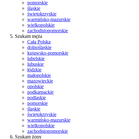
pomorskie
śląskie
świętokrzyskie
warmińsko-mazurskie
wielkopolskie
zachodniopomorskie
Szukam męża
Cała Polska
dolnośląskie
kujawsko-pomorskie
lubelskie
lubuskie
łódzkie
małopolskie
mazowieckie
opolskie
podkarpackie
podlaskie
pomorskie
śląskie
świętokrzyskie
warmińsko-mazurskie
wielkopolskie
zachodniopomorskie
Szukam żony