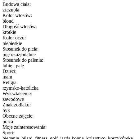
Budowa ciała:
szczupła
Kolor włosów:
blond
Długość włosów:
krótkie
Kolor oczu:
niebieskie
Stosunek do picia:
piję okazjonalnie
Stosunek do palenia:
lubię i palę
Dzieci:
mam
Religia:
rzymsko-katolicka
Wykształcenie:
zawodowe
Znak zodiaku:
byk
Obecne zajęcie:
praca
Moje zainteresowania:
Sport:
bieganie, bilard, fitness, golf, jazda konna, kolarstwo, koszykówka,