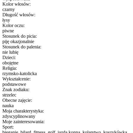
Kolor włosów:
czarny
Długość włosów:
łysy
Kolor oczu:
piwne
Stosunek do picia:
piję okazjonalnie
Stosunek do palenia:
nie lubię
Dzieci:
obojętne
Religia:
rzymsko-katolicka
Wykształcenie:
podstawowe
Znak zodiaku:
strzelec
Obecne zajęcie:
nauka
Moja charakterystyka:
zdyscyplinowany
Moje zainteresowania:
Sport:
bieganie, bilard, fitness, golf, jazda konna, kolarstwo, koszykówka,