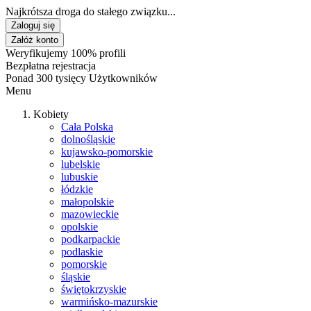
Najkrótsza droga do stałego związku...
Zaloguj się
Załóż konto
Weryfikujemy 100% profili
Bezpłatna rejestracja
Ponad 300 tysięcy Użytkowników
Menu
Kobiety
Cała Polska
dolnośląskie
kujawsko-pomorskie
lubelskie
lubuskie
łódzkie
małopolskie
mazowieckie
opolskie
podkarpackie
podlaskie
pomorskie
śląskie
świętokrzyskie
warmińsko-mazurskie