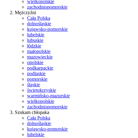
wielkopolskie
zachodniopomorskie
Mężczyźni
Cała Polska
dolnośląskie
kujawsko-pomorskie
lubelskie
lubuskie
łódzkie
małopolskie
mazowieckie
opolskie
podkarpackie
podlaskie
pomorskie
śląskie
świętokrzyskie
warmińsko-mazurskie
wielkopolskie
zachodniopomorskie
Szukam chłopaka
Cała Polska
dolnośląskie
kujawsko-pomorskie
lubelskie