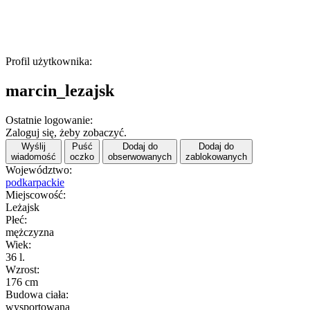
Profil użytkownika:
marcin_lezajsk
Ostatnie logowanie:
Zaloguj się, żeby zobaczyć.
Wyślij
Puść
Dodaj do
Dodaj do
wiadomość
oczko
obserwowanych
zablokowanych
Województwo:
podkarpackie
Miejscowość:
Leżajsk
Płeć:
mężczyzna
Wiek:
36 l.
Wzrost:
176 cm
Budowa ciała:
wysportowana