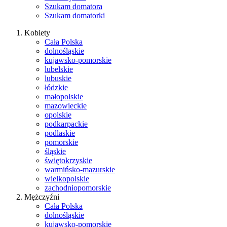
Szukam domatora
Szukam domatorki
Kobiety
Cała Polska
dolnośląskie
kujawsko-pomorskie
lubelskie
lubuskie
łódzkie
małopolskie
mazowieckie
opolskie
podkarpackie
podlaskie
pomorskie
śląskie
świętokrzyskie
warmińsko-mazurskie
wielkopolskie
zachodniopomorskie
Mężczyźni
Cała Polska
dolnośląskie
kujawsko-pomorskie