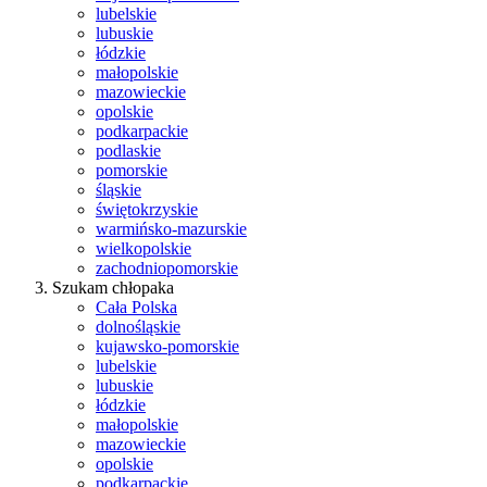
lubelskie
lubuskie
łódzkie
małopolskie
mazowieckie
opolskie
podkarpackie
podlaskie
pomorskie
śląskie
świętokrzyskie
warmińsko-mazurskie
wielkopolskie
zachodniopomorskie
Szukam chłopaka
Cała Polska
dolnośląskie
kujawsko-pomorskie
lubelskie
lubuskie
łódzkie
małopolskie
mazowieckie
opolskie
podkarpackie