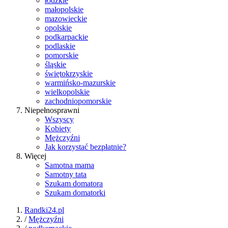
łódzkie
małopolskie
mazowieckie
opolskie
podkarpackie
podlaskie
pomorskie
śląskie
świętokrzyskie
warmińsko-mazurskie
wielkopolskie
zachodniopomorskie
Niepełnosprawni
Wszyscy
Kobiety
Mężczyźni
Jak korzystać bezpłatnie?
Więcej
Samotna mama
Samotny tata
Szukam domatora
Szukam domatorki
Randki24.pl
/
Mężczyźni