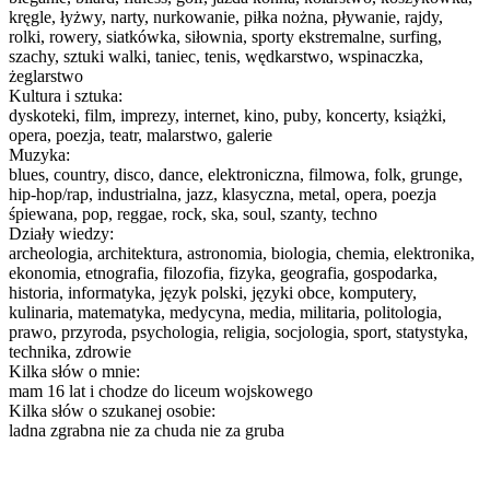
kręgle, łyżwy, narty, nurkowanie, piłka nożna, pływanie, rajdy,
rolki, rowery, siatkówka, siłownia, sporty ekstremalne, surfing,
szachy, sztuki walki, taniec, tenis, wędkarstwo, wspinaczka,
żeglarstwo
Kultura i sztuka:
dyskoteki, film, imprezy, internet, kino, puby, koncerty, książki,
opera, poezja, teatr, malarstwo, galerie
Muzyka:
blues, country, disco, dance, elektroniczna, filmowa, folk, grunge,
hip-hop/rap, industrialna, jazz, klasyczna, metal, opera, poezja
śpiewana, pop, reggae, rock, ska, soul, szanty, techno
Działy wiedzy:
archeologia, architektura, astronomia, biologia, chemia, elektronika,
ekonomia, etnografia, filozofia, fizyka, geografia, gospodarka,
historia, informatyka, język polski, języki obce, komputery,
kulinaria, matematyka, medycyna, media, militaria, politologia,
prawo, przyroda, psychologia, religia, socjologia, sport, statystyka,
technika, zdrowie
Kilka słów o mnie:
mam 16 lat i chodze do liceum wojskowego
Kilka słów o szukanej osobie:
ladna zgrabna nie za chuda nie za gruba