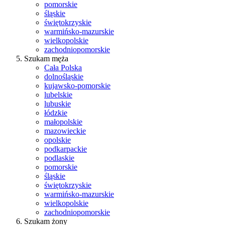
pomorskie
śląskie
świętokrzyskie
warmińsko-mazurskie
wielkopolskie
zachodniopomorskie
Szukam męża
Cała Polska
dolnośląskie
kujawsko-pomorskie
lubelskie
lubuskie
łódzkie
małopolskie
mazowieckie
opolskie
podkarpackie
podlaskie
pomorskie
śląskie
świętokrzyskie
warmińsko-mazurskie
wielkopolskie
zachodniopomorskie
Szukam żony