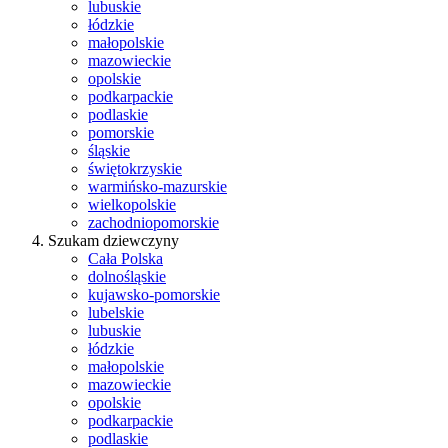
lubuskie
łódzkie
małopolskie
mazowieckie
opolskie
podkarpackie
podlaskie
pomorskie
śląskie
świętokrzyskie
warmińsko-mazurskie
wielkopolskie
zachodniopomorskie
Szukam dziewczyny
Cała Polska
dolnośląskie
kujawsko-pomorskie
lubelskie
lubuskie
łódzkie
małopolskie
mazowieckie
opolskie
podkarpackie
podlaskie