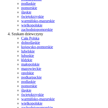
podlaskie
pomorskie
śląskie
świętokrzyskie
warmińsko-mazurskie
wielkopolskie
zachodniopomorskie
Szukam dziewczyny
Cała Polska
dolnośląskie
kujawsko-pomorskie
lubelskie
lubuskie
łódzkie
małopolskie
mazowieckie
opolskie
podkarpackie
podlaskie
pomorskie
śląskie
świętokrzyskie
warmińsko-mazurskie
wielkopolskie
zachodniopomorskie