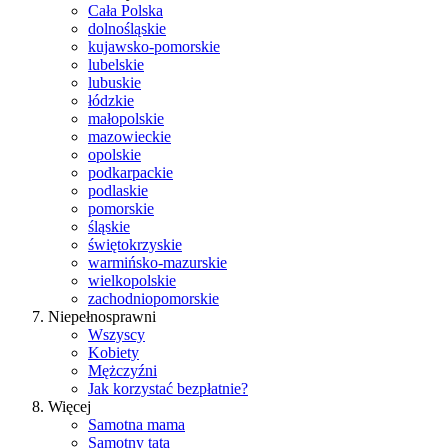
Cała Polska
dolnośląskie
kujawsko-pomorskie
lubelskie
lubuskie
łódzkie
małopolskie
mazowieckie
opolskie
podkarpackie
podlaskie
pomorskie
śląskie
świętokrzyskie
warmińsko-mazurskie
wielkopolskie
zachodniopomorskie
Niepełnosprawni
Wszyscy
Kobiety
Mężczyźni
Jak korzystać bezpłatnie?
Więcej
Samotna mama
Samotny tata