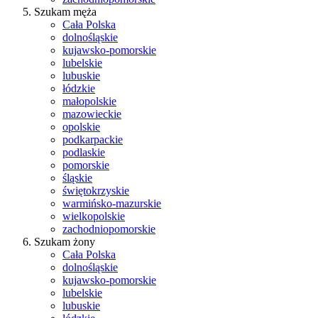
Szukam męża
Cała Polska
dolnośląskie
kujawsko-pomorskie
lubelskie
lubuskie
łódzkie
małopolskie
mazowieckie
opolskie
podkarpackie
podlaskie
pomorskie
śląskie
świętokrzyskie
warmińsko-mazurskie
wielkopolskie
zachodniopomorskie
Szukam żony
Cała Polska
dolnośląskie
kujawsko-pomorskie
lubelskie
lubuskie