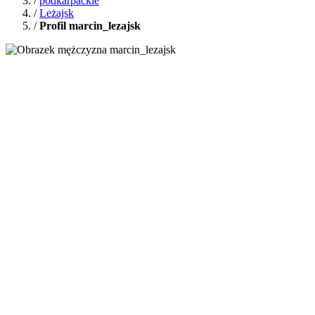
/
podkarpackie
/
Leżajsk
/
Profil marcin_lezajsk