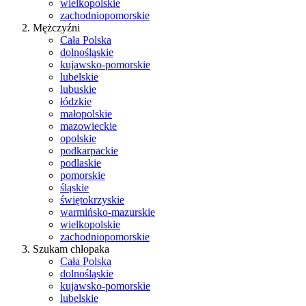
wielkopolskie
zachodniopomorskie
Mężczyźni
Cała Polska
dolnośląskie
kujawsko-pomorskie
lubelskie
lubuskie
łódzkie
małopolskie
mazowieckie
opolskie
podkarpackie
podlaskie
pomorskie
śląskie
świętokrzyskie
warmińsko-mazurskie
wielkopolskie
zachodniopomorskie
Szukam chłopaka
Cała Polska
dolnośląskie
kujawsko-pomorskie
lubelskie