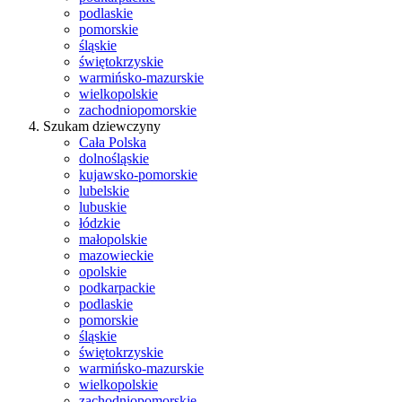
podlaskie
pomorskie
śląskie
świętokrzyskie
warmińsko-mazurskie
wielkopolskie
zachodniopomorskie
Szukam dziewczyny
Cała Polska
dolnośląskie
kujawsko-pomorskie
lubelskie
lubuskie
łódzkie
małopolskie
mazowieckie
opolskie
podkarpackie
podlaskie
pomorskie
śląskie
świętokrzyskie
warmińsko-mazurskie
wielkopolskie
zachodniopomorskie