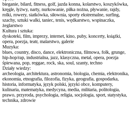
bieganie, bilard, fitness, golf, jazda konna, kolarstwo, koszykówka,
kręgle, łyżwy, narty, nurkowanie, piłka nożna, pływanie, rajdy,
rolki, rowery, siatkówka, siłownia, sporty ekstremalne, surfing,
szachy, sztuki walki, taniec, tenis, wędkarstwo, wspinaczka,
żeglarstwo
Kultura i sztuka:
dyskoteki, film, imprezy, internet, kino, puby, koncerty, książki,
opera, poezja, teatr, malarstwo, galerie
Muzyka:
blues, country, disco, dance, elektroniczna, filmowa, folk, grunge,
hip-hop/rap, industrialna, jazz, klasyczna, metal, opera, poezja
śpiewana, pop, reggae, rock, ska, soul, szanty, techno
Działy wiedzy:
archeologia, architektura, astronomia, biologia, chemia, elektronika,
ekonomia, etnografia, filozofia, fizyka, geografia, gospodarka,
historia, informatyka, język polski, języki obce, komputery,
kulinaria, matematyka, medycyna, media, militaria, politologia,
prawo, przyroda, psychologia, religia, socjologia, sport, statystyka,
technika, zdrowie