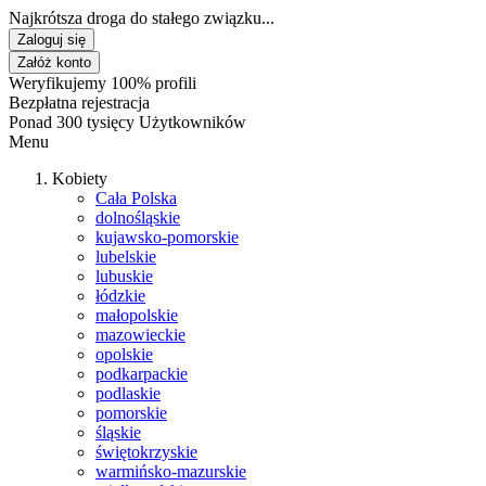
Najkrótsza droga do stałego związku...
Zaloguj się
Załóż konto
Weryfikujemy 100% profili
Bezpłatna rejestracja
Ponad 300 tysięcy Użytkowników
Menu
Kobiety
Cała Polska
dolnośląskie
kujawsko-pomorskie
lubelskie
lubuskie
łódzkie
małopolskie
mazowieckie
opolskie
podkarpackie
podlaskie
pomorskie
śląskie
świętokrzyskie
warmińsko-mazurskie