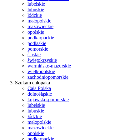
lubelskie
lubuskie
łódzkie
małopolskie
mazowieckie
opolskie
podkarpackie
podlaskie
pomorskie
śląskie
świętokrzyskie
warmińsko-mazurskie
wielkopolskie
zachodniopomorskie
Szukam chłopaka
Cała Polska
dolnośląskie
kujawsko-pomorskie
lubelskie
lubuskie
łódzkie
małopolskie
mazowieckie
opolskie
podkarpackie