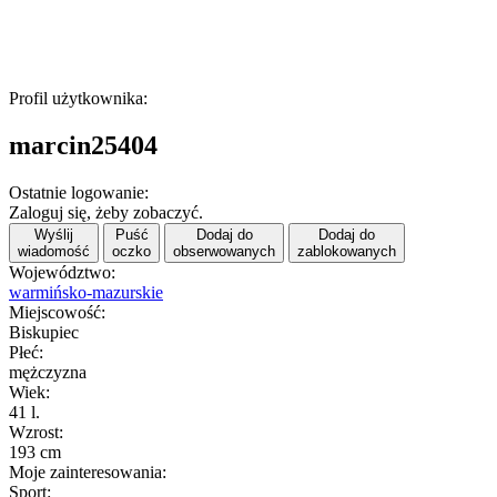
Profil użytkownika:
marcin25404
Ostatnie logowanie:
Zaloguj się, żeby zobaczyć.
Wyślij
Puść
Dodaj do
Dodaj do
wiadomość
oczko
obserwowanych
zablokowanych
Województwo:
warmińsko-mazurskie
Miejscowość:
Biskupiec
Płeć:
mężczyzna
Wiek:
41 l.
Wzrost:
193 cm
Moje zainteresowania:
Sport: