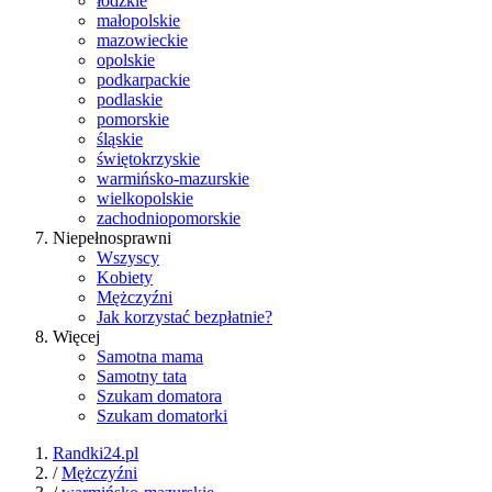
łódzkie
małopolskie
mazowieckie
opolskie
podkarpackie
podlaskie
pomorskie
śląskie
świętokrzyskie
warmińsko-mazurskie
wielkopolskie
zachodniopomorskie
Niepełnosprawni
Wszyscy
Kobiety
Mężczyźni
Jak korzystać bezpłatnie?
Więcej
Samotna mama
Samotny tata
Szukam domatora
Szukam domatorki
Randki24.pl
/
Mężczyźni