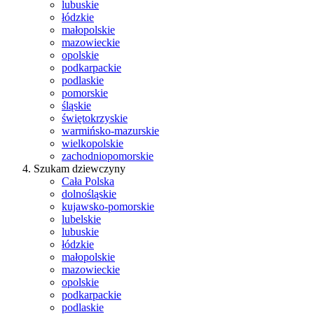
lubuskie
łódzkie
małopolskie
mazowieckie
opolskie
podkarpackie
podlaskie
pomorskie
śląskie
świętokrzyskie
warmińsko-mazurskie
wielkopolskie
zachodniopomorskie
Szukam dziewczyny
Cała Polska
dolnośląskie
kujawsko-pomorskie
lubelskie
lubuskie
łódzkie
małopolskie
mazowieckie
opolskie
podkarpackie
podlaskie