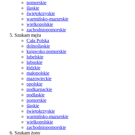
pomorskie
śląskie
świętokrzyskie
warmińsko-mazurskie
wielkopolskie
zachodniopomorskie
Szukam męża
Cała Polska
dolnośląskie
kujawsko-pomorskie
lubelskie
lubuskie
łódzkie
małopolskie
mazowieckie
opolskie
podkarpackie
podlaskie
pomorskie
śląskie
świętokrzyskie
warmińsko-mazurskie
wielkopolskie
zachodniopomorskie
Szukam żony