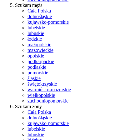
Szukam męża
Cała Polska
dolnośląskie
kujawsko-pomorskie
lubelskie
lubuskie
łódzkie
małopolskie
mazowieckie
opolskie
podkarpackie
podlaskie
pomorskie
śląskie
świętokrzyskie
warmińsko-mazurskie
wielkopolskie
zachodniopomorskie
Szukam żony
Cała Polska
dolnośląskie
kujawsko-pomorskie
lubelskie
lubuskie