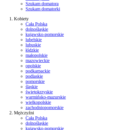
Szukam domatora
Szukam domatorki
Kobiety
Cała Polska
dolnośląskie
kujawsko-pomorskie
lubelskie
lubuskie
łódzkie
małopolskie
mazowieckie
opolskie
podkarpackie
podlaskie
pomorskie
śląskie
świętokrzyskie
warmińsko-mazurskie
wielkopolskie
zachodniopomorskie
Mężczyźni
Cała Polska
dolnośląskie
kujawsko-pomorskie