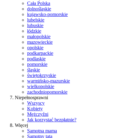
Cała Polska
dolnośląskie
kujawsko-pomorskie
lubelskie
lubuskie
łódzkie
małopolskie
mazowieckie
opolskie
podkarpackie
podlaskie
pomorskie
śląskie
świętokrzyskie
warmińsko-mazurskie
wielkopolskie
zachodniopomorskie
Niepełnosprawni
Wszyscy
Kobiety
Mężczyźni
Jak korzystać bezpłatnie?
Więcej
Samotna mama
Samotny tata