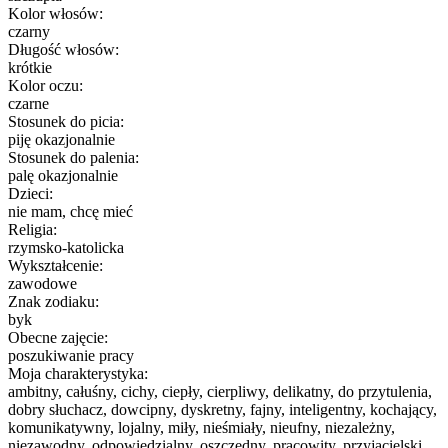
Kolor włosów:
czarny
Długość włosów:
krótkie
Kolor oczu:
czarne
Stosunek do picia:
piję okazjonalnie
Stosunek do palenia:
palę okazjonalnie
Dzieci:
nie mam, chcę mieć
Religia:
rzymsko-katolicka
Wykształcenie:
zawodowe
Znak zodiaku:
byk
Obecne zajęcie:
poszukiwanie pracy
Moja charakterystyka:
ambitny, całuśny, cichy, ciepły, cierpliwy, delikatny, do przytulenia,
dobry słuchacz, dowcipny, dyskretny, fajny, inteligentny, kochający,
komunikatywny, lojalny, miły, nieśmiały, nieufny, niezależny,
niezawodny, odpowiedzialny, oszczędny, pracowity, przyjacielski,