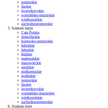
pomorskie
śląskie
świętokrzyskie
warmińsko-mazurskie
wielkopolskie
zachodniopomorskie
Szukam męża
Cała Polska
dolnośląskie
kujawsko-pomorskie
lubelskie
lubuskie
łódzkie
małopolskie
mazowieckie
opolskie
podkarpackie
podlaskie
pomorskie
śląskie
świętokrzyskie
warmińsko-mazurskie
wielkopolskie
zachodniopomorskie
Szukam żony