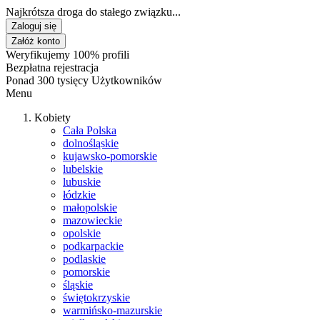
Najkrótsza droga do stałego związku...
Zaloguj się
Załóż konto
Weryfikujemy 100% profili
Bezpłatna rejestracja
Ponad 300 tysięcy Użytkowników
Menu
Kobiety
Cała Polska
dolnośląskie
kujawsko-pomorskie
lubelskie
lubuskie
łódzkie
małopolskie
mazowieckie
opolskie
podkarpackie
podlaskie
pomorskie
śląskie
świętokrzyskie
warmińsko-mazurskie