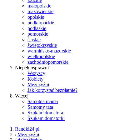
łódzkie
małopolskie
mazowieckie
opolskie
podkarpackie
podlaskie
pomorskie
śląskie
świętokrzyskie
warmińsko-mazurskie
wielkopolskie
zachodniopomorskie
Niepełnosprawni
Wszyscy
Kobiety
Mężczyźni
Jak korzystać bezpłatnie?
Więcej
Samotna mama
Samotny tata
Szukam domatora
Szukam domatorki
Randki24.pl
/
Mężczyźni