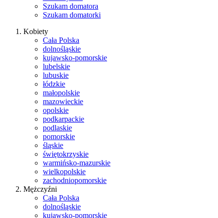
Szukam domatora
Szukam domatorki
Kobiety
Cała Polska
dolnośląskie
kujawsko-pomorskie
lubelskie
lubuskie
łódzkie
małopolskie
mazowieckie
opolskie
podkarpackie
podlaskie
pomorskie
śląskie
świętokrzyskie
warmińsko-mazurskie
wielkopolskie
zachodniopomorskie
Mężczyźni
Cała Polska
dolnośląskie
kujawsko-pomorskie