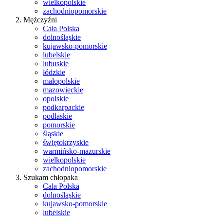
wielkopolskie
zachodniopomorskie
Mężczyźni
Cała Polska
dolnośląskie
kujawsko-pomorskie
lubelskie
lubuskie
łódzkie
małopolskie
mazowieckie
opolskie
podkarpackie
podlaskie
pomorskie
śląskie
świętokrzyskie
warmińsko-mazurskie
wielkopolskie
zachodniopomorskie
Szukam chłopaka
Cała Polska
dolnośląskie
kujawsko-pomorskie
lubelskie