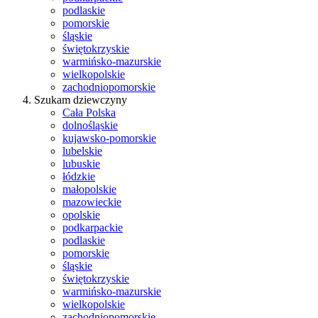
podlaskie
pomorskie
śląskie
świętokrzyskie
warmińsko-mazurskie
wielkopolskie
zachodniopomorskie
Szukam dziewczyny
Cała Polska
dolnośląskie
kujawsko-pomorskie
lubelskie
lubuskie
łódzkie
małopolskie
mazowieckie
opolskie
podkarpackie
podlaskie
pomorskie
śląskie
świętokrzyskie
warmińsko-mazurskie
wielkopolskie
zachodniopomorskie