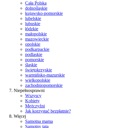
Cała Polska
dolnośląskie
kujawsko-pomorskie
lubelskie
lubuskie
łódzkie
małopolskie
mazowieckie
opolskie
podkarpackie
podlaskie
pomorskie
śląskie
świętokrzyskie
warmińsko-mazurskie
wielkopolskie
zachodniopomorskie
Niepełnosprawni
Wszyscy
Kobiety
Mężczyźni
Jak korzystać bezpłatnie?
Więcej
Samotna mama
Samotny tata