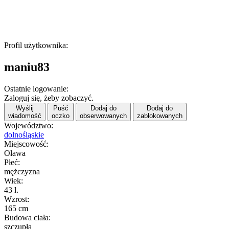
Profil użytkownika:
maniu83
Ostatnie logowanie:
Zaloguj się, żeby zobaczyć.
Wyślij
Puść
Dodaj do
Dodaj do
wiadomość
oczko
obserwowanych
zablokowanych
Województwo:
dolnośląskie
Miejscowość:
Oława
Płeć:
mężczyzna
Wiek:
43 l.
Wzrost:
165 cm
Budowa ciała:
szczupła