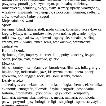
przyjazny, potrafiący służyć innym, punktualny, rodzinny,
romantyczny, schludny, skryty, stały, szczery, uparty, wiarygodny,
wrażliwy, wspaniały, wspierający, z poczuciem humoru, zadbany,
zrównoważony, żądny przygód
Moje zainteresowania:
Sport:
bieganie, bilard, fitness, golf, jazda konna, kolarstwo, koszykówka,
kręgle, łyżwy, narty, nurkowanie, piłka nożna, pływanie, rajdy,
rolki, rowery, siatkówka, siłownia, sporty ekstremalne, surfing,
szachy, sztuki walki, taniec, tenis, wędkarstwo, wspinaczka,
żeglarstwo
Kultura i sztuka:
dyskoteki, film, imprezy, internet, kino, puby, koncerty, książki,
opera, poezja, teatr, malarstwo, galerie
Muzyka:
blues, country, disco, dance, elektroniczna, filmowa, folk, grunge,
hip-hop/rap, industrialna, jazz, klasyczna, metal, opera, poezja
śpiewana, pop, reggae, rock, ska, soul, szanty, techno
Działy wiedzy:
archeologia, architektura, astronomia, biologia, chemia, elektronika,
ekonomia, etnografia, filozofia, fizyka, geografia, gospodarka,
historia, informatyka, język polski, języki obce, komputery,
kulinaria, matematyka, medycyna, media, militaria, politologia,
prawo, przyroda, psychologia, religia, socjologia, sport, statystyka,
technika, zdrowie