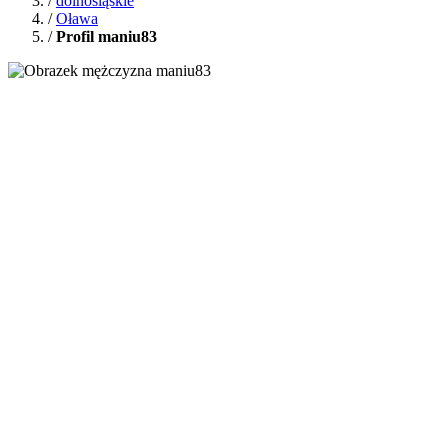
/
dolnośląskie
/
Oława
/
Profil maniu83