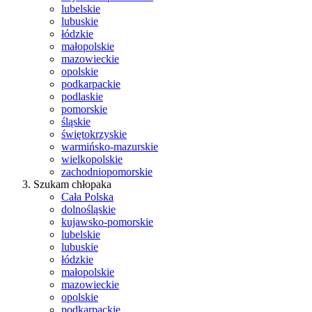
lubelskie
lubuskie
łódzkie
małopolskie
mazowieckie
opolskie
podkarpackie
podlaskie
pomorskie
śląskie
świętokrzyskie
warmińsko-mazurskie
wielkopolskie
zachodniopomorskie
Szukam chłopaka
Cała Polska
dolnośląskie
kujawsko-pomorskie
lubelskie
lubuskie
łódzkie
małopolskie
mazowieckie
opolskie
podkarpackie