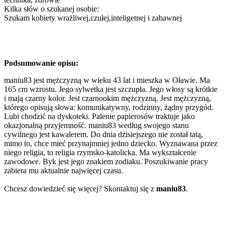
Kilka słów o szukanej osobie:
Szukam kobiety wrażliwej,czułej,inteligetnej i zabawnej
Podsumowanie opisu:
maniu83 jest mężczyzną w wieku 43 lat i mieszka w Oławie. Ma
165 cm wzrostu. Jego sylwetka jest szczupła. Jego włosy są krótkie
i mają czarny kolor. Jest czarnookim mężczyzną. Jest mężczyzną,
którego opisują słowa: komunikatywny, rodzinny, żądny przygód.
Lubi chodzić na dyskoteki. Palenie papierosów traktuje jako
okazjonalną przyjemność. maniu83 według swojego stanu
cywilnego jest kawalerem. Do dnia dzisiejszego nie został tatą,
mimo to, chce mieć przynajmniej jedno dziecko. Wyznawana przez
niego religia, to religia rzymsko-katolicka. Ma wykształcenie
zawodowe. Byk jest jego znakiem zodiaku. Poszukiwanie pracy
zabiera mu aktualnie najwięcej czasu.
Chcesz dowiedzieć się więcej? Skontaktuj się z
maniu83
.