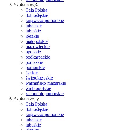
Szukam męża
Cała Polska
dolnośląskie
kujawsko-pomorskie
lubelskie
lubuskie
łódzkie
małopolskie
mazowieckie
opolskie
podkarpackie
podlaskie
pomorskie
śląskie
świętokrzyskie
warmińsko-mazurskie
wielkopolskie
zachodniopomorskie
Szukam żony
Cała Polska
dolnośląskie
kujawsko-pomorskie
lubelskie
lubuskie