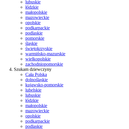
lubuskie
łódzkie
małopolskie
mazowieckie
opolskie
podkarpackie
podlaskie
pomorskie
śląskie
świętokrzyskie
warmińsko-mazurskie
wielkopolskie
zachodniopomorskie
Szukam dziewczyny
Cała Polska
dolnośląskie
kujawsko-pomorskie
lubelskie
lubuskie
łódzkie
małopolskie
mazowieckie
opolskie
podkarpackie
podlaskie