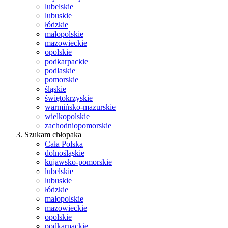
lubelskie
lubuskie
łódzkie
małopolskie
mazowieckie
opolskie
podkarpackie
podlaskie
pomorskie
śląskie
świętokrzyskie
warmińsko-mazurskie
wielkopolskie
zachodniopomorskie
Szukam chłopaka
Cała Polska
dolnośląskie
kujawsko-pomorskie
lubelskie
lubuskie
łódzkie
małopolskie
mazowieckie
opolskie
podkarpackie