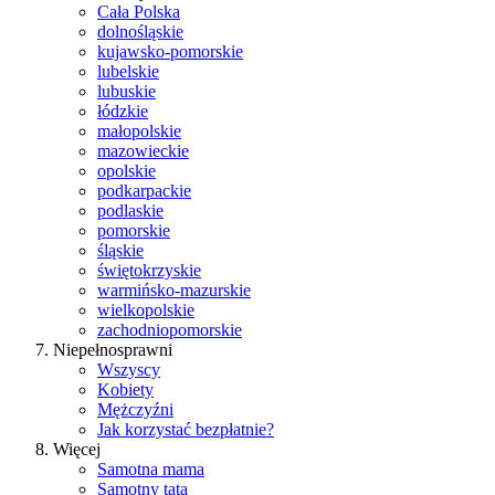
Cała Polska
dolnośląskie
kujawsko-pomorskie
lubelskie
lubuskie
łódzkie
małopolskie
mazowieckie
opolskie
podkarpackie
podlaskie
pomorskie
śląskie
świętokrzyskie
warmińsko-mazurskie
wielkopolskie
zachodniopomorskie
Niepełnosprawni
Wszyscy
Kobiety
Mężczyźni
Jak korzystać bezpłatnie?
Więcej
Samotna mama
Samotny tata