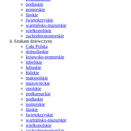
podlaskie
pomorskie
śląskie
świętokrzyskie
warmińsko-mazurskie
wielkopolskie
zachodniopomorskie
Szukam dziewczyny
Cała Polska
dolnośląskie
kujawsko-pomorskie
lubelskie
lubuskie
łódzkie
małopolskie
mazowieckie
opolskie
podkarpackie
podlaskie
pomorskie
śląskie
świętokrzyskie
warmińsko-mazurskie
wielkopolskie
zachodniopomorskie