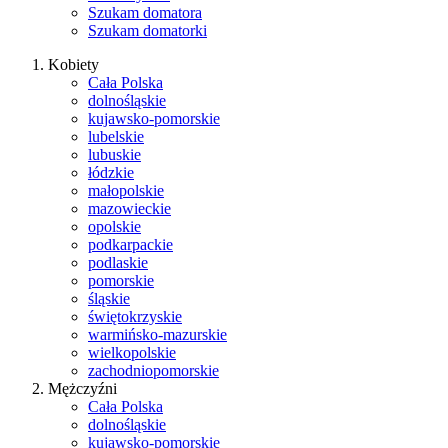
Szukam domatora
Szukam domatorki
Kobiety
Cała Polska
dolnośląskie
kujawsko-pomorskie
lubelskie
lubuskie
łódzkie
małopolskie
mazowieckie
opolskie
podkarpackie
podlaskie
pomorskie
śląskie
świętokrzyskie
warmińsko-mazurskie
wielkopolskie
zachodniopomorskie
Mężczyźni
Cała Polska
dolnośląskie
kujawsko-pomorskie