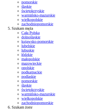
pomorskie
śląskie
świętokrzyskie
warmińsko-mazurskie
wielkopolskie
zachodniopomorskie
Szukam męża
Cała Polska
dolnośląskie
kujawsko-pomorskie
lubelskie
lubuskie
łódzkie
małopolskie
mazowieckie
opolskie
podkarpackie
podlaskie
pomorskie
śląskie
świętokrzyskie
warmińsko-mazurskie
wielkopolskie
zachodniopomorskie
Szukam żony