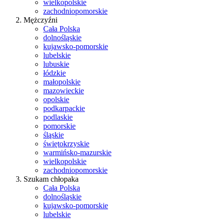
wielkopolskie
zachodniopomorskie
Mężczyźni
Cała Polska
dolnośląskie
kujawsko-pomorskie
lubelskie
lubuskie
łódzkie
małopolskie
mazowieckie
opolskie
podkarpackie
podlaskie
pomorskie
śląskie
świętokrzyskie
warmińsko-mazurskie
wielkopolskie
zachodniopomorskie
Szukam chłopaka
Cała Polska
dolnośląskie
kujawsko-pomorskie
lubelskie