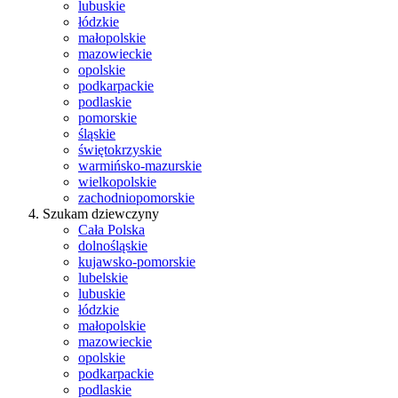
lubuskie
łódzkie
małopolskie
mazowieckie
opolskie
podkarpackie
podlaskie
pomorskie
śląskie
świętokrzyskie
warmińsko-mazurskie
wielkopolskie
zachodniopomorskie
Szukam dziewczyny
Cała Polska
dolnośląskie
kujawsko-pomorskie
lubelskie
lubuskie
łódzkie
małopolskie
mazowieckie
opolskie
podkarpackie
podlaskie