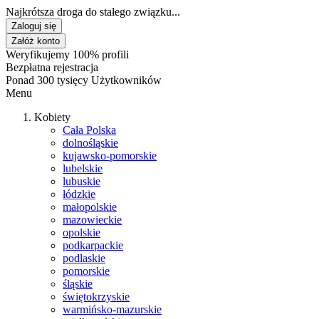
Najkrótsza droga do stałego związku...
Zaloguj się
Załóż konto
Weryfikujemy 100% profili
Bezpłatna rejestracja
Ponad 300 tysięcy Użytkowników
Menu
Kobiety
Cała Polska
dolnośląskie
kujawsko-pomorskie
lubelskie
lubuskie
łódzkie
małopolskie
mazowieckie
opolskie
podkarpackie
podlaskie
pomorskie
śląskie
świętokrzyskie
warmińsko-mazurskie