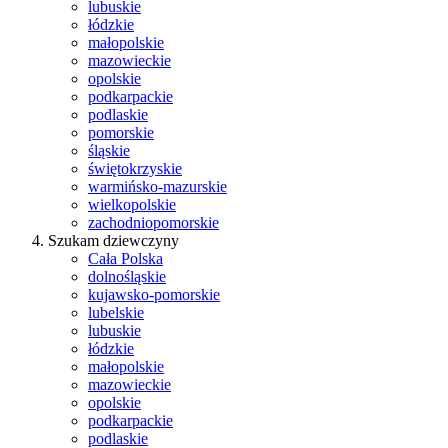
lubuskie
łódzkie
małopolskie
mazowieckie
opolskie
podkarpackie
podlaskie
pomorskie
śląskie
świętokrzyskie
warmińsko-mazurskie
wielkopolskie
zachodniopomorskie
Szukam dziewczyny
Cała Polska
dolnośląskie
kujawsko-pomorskie
lubelskie
lubuskie
łódzkie
małopolskie
mazowieckie
opolskie
podkarpackie
podlaskie