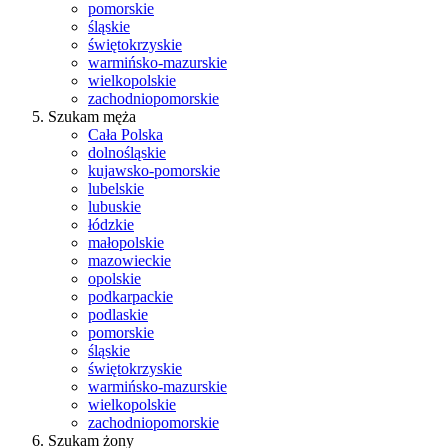
pomorskie
śląskie
świętokrzyskie
warmińsko-mazurskie
wielkopolskie
zachodniopomorskie
Szukam męża
Cała Polska
dolnośląskie
kujawsko-pomorskie
lubelskie
lubuskie
łódzkie
małopolskie
mazowieckie
opolskie
podkarpackie
podlaskie
pomorskie
śląskie
świętokrzyskie
warmińsko-mazurskie
wielkopolskie
zachodniopomorskie
Szukam żony