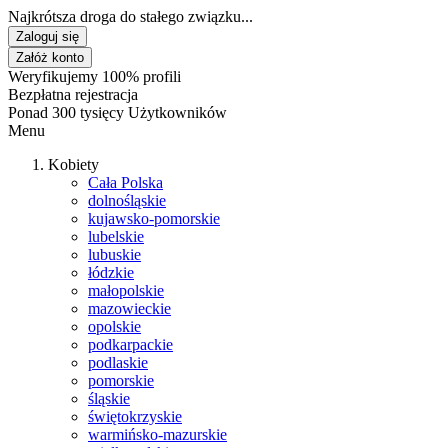
Najkrótsza droga do stałego związku...
Zaloguj się
Załóż konto
Weryfikujemy 100% profili
Bezpłatna rejestracja
Ponad 300 tysięcy Użytkowników
Menu
Kobiety
Cała Polska
dolnośląskie
kujawsko-pomorskie
lubelskie
lubuskie
łódzkie
małopolskie
mazowieckie
opolskie
podkarpackie
podlaskie
pomorskie
śląskie
świętokrzyskie
warmińsko-mazurskie