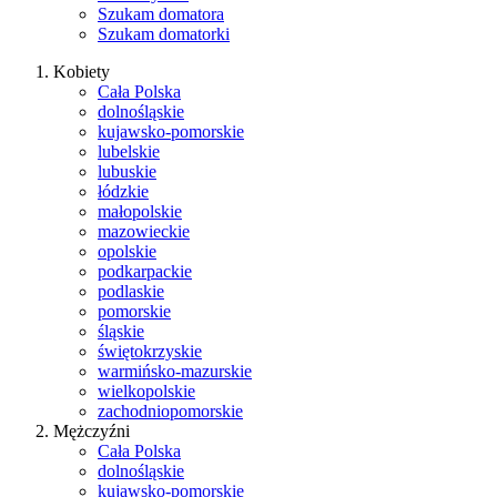
Szukam domatora
Szukam domatorki
Kobiety
Cała Polska
dolnośląskie
kujawsko-pomorskie
lubelskie
lubuskie
łódzkie
małopolskie
mazowieckie
opolskie
podkarpackie
podlaskie
pomorskie
śląskie
świętokrzyskie
warmińsko-mazurskie
wielkopolskie
zachodniopomorskie
Mężczyźni
Cała Polska
dolnośląskie
kujawsko-pomorskie