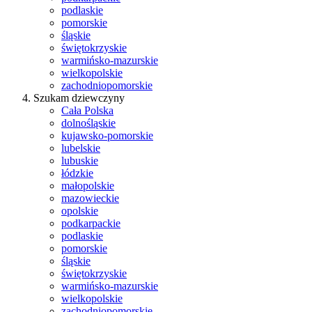
podlaskie
pomorskie
śląskie
świętokrzyskie
warmińsko-mazurskie
wielkopolskie
zachodniopomorskie
Szukam dziewczyny
Cała Polska
dolnośląskie
kujawsko-pomorskie
lubelskie
lubuskie
łódzkie
małopolskie
mazowieckie
opolskie
podkarpackie
podlaskie
pomorskie
śląskie
świętokrzyskie
warmińsko-mazurskie
wielkopolskie
zachodniopomorskie