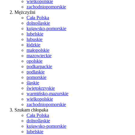
wielkopolskie
zachodniopomorskie
Mężczyźni
Cała Polska
dolnośląskie
kujawsko-pomorskie
lubelskie
lubuskie
łódzkie
małopolskie
mazowieckie
opolskie
podkarpackie
podlaskie
pomorskie
śląskie
świętokrzyskie
warmińsko-mazurskie
wielkopolskie
zachodniopomorskie
Szukam chłopaka
Cała Polska
dolnośląskie
kujawsko-pomorskie
lubelskie