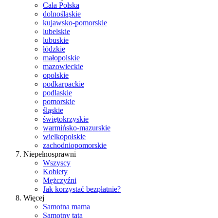
Cała Polska
dolnośląskie
kujawsko-pomorskie
lubelskie
lubuskie
łódzkie
małopolskie
mazowieckie
opolskie
podkarpackie
podlaskie
pomorskie
śląskie
świętokrzyskie
warmińsko-mazurskie
wielkopolskie
zachodniopomorskie
Niepełnosprawni
Wszyscy
Kobiety
Mężczyźni
Jak korzystać bezpłatnie?
Więcej
Samotna mama
Samotny tata