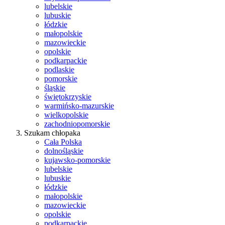
lubelskie
lubuskie
łódzkie
małopolskie
mazowieckie
opolskie
podkarpackie
podlaskie
pomorskie
śląskie
świętokrzyskie
warmińsko-mazurskie
wielkopolskie
zachodniopomorskie
Szukam chłopaka
Cała Polska
dolnośląskie
kujawsko-pomorskie
lubelskie
lubuskie
łódzkie
małopolskie
mazowieckie
opolskie
podkarpackie