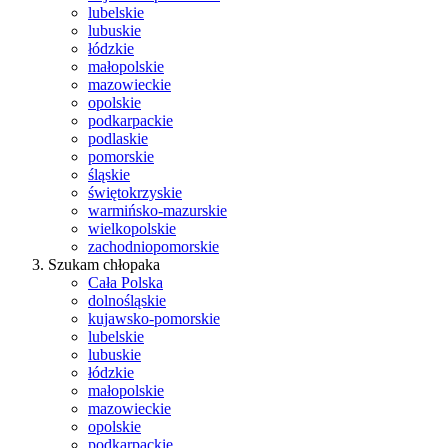
lubelskie
lubuskie
łódzkie
małopolskie
mazowieckie
opolskie
podkarpackie
podlaskie
pomorskie
śląskie
świętokrzyskie
warmińsko-mazurskie
wielkopolskie
zachodniopomorskie
Szukam chłopaka
Cała Polska
dolnośląskie
kujawsko-pomorskie
lubelskie
lubuskie
łódzkie
małopolskie
mazowieckie
opolskie
podkarpackie