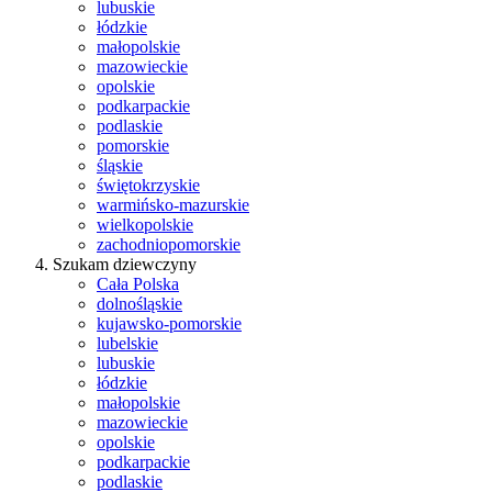
lubuskie
łódzkie
małopolskie
mazowieckie
opolskie
podkarpackie
podlaskie
pomorskie
śląskie
świętokrzyskie
warmińsko-mazurskie
wielkopolskie
zachodniopomorskie
Szukam dziewczyny
Cała Polska
dolnośląskie
kujawsko-pomorskie
lubelskie
lubuskie
łódzkie
małopolskie
mazowieckie
opolskie
podkarpackie
podlaskie