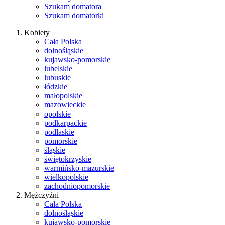
Szukam domatora
Szukam domatorki
Kobiety
Cała Polska
dolnośląskie
kujawsko-pomorskie
lubelskie
lubuskie
łódzkie
małopolskie
mazowieckie
opolskie
podkarpackie
podlaskie
pomorskie
śląskie
świętokrzyskie
warmińsko-mazurskie
wielkopolskie
zachodniopomorskie
Mężczyźni
Cała Polska
dolnośląskie
kujawsko-pomorskie