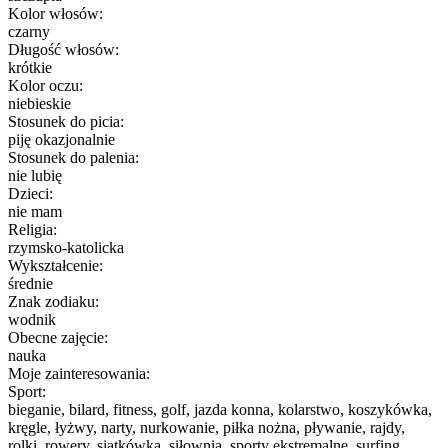
Kolor włosów:
czarny
Długość włosów:
krótkie
Kolor oczu:
niebieskie
Stosunek do picia:
piję okazjonalnie
Stosunek do palenia:
nie lubię
Dzieci:
nie mam
Religia:
rzymsko-katolicka
Wykształcenie:
średnie
Znak zodiaku:
wodnik
Obecne zajęcie:
nauka
Moje zainteresowania:
Sport:
bieganie, bilard, fitness, golf, jazda konna, kolarstwo, koszykówka,
kręgle, łyżwy, narty, nurkowanie, piłka nożna, pływanie, rajdy,
rolki, rowery, siatkówka, siłownia, sporty ekstremalne, surfing,