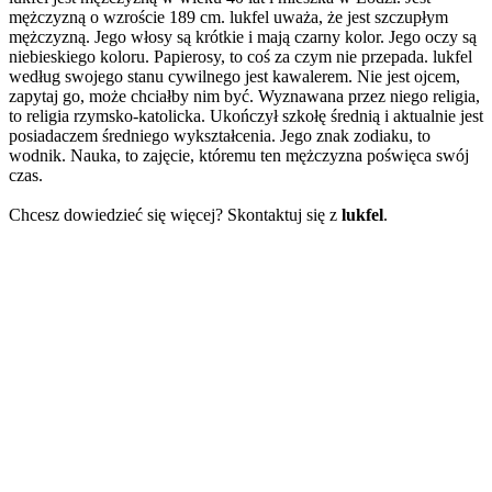
mężczyzną o wzroście 189 cm. lukfel uważa, że jest szczupłym
mężczyzną. Jego włosy są krótkie i mają czarny kolor. Jego oczy są
niebieskiego koloru. Papierosy, to coś za czym nie przepada. lukfel
według swojego stanu cywilnego jest kawalerem. Nie jest ojcem,
zapytaj go, może chciałby nim być. Wyznawana przez niego religia,
to religia rzymsko-katolicka. Ukończył szkołę średnią i aktualnie jest
posiadaczem średniego wykształcenia. Jego znak zodiaku, to
wodnik. Nauka, to zajęcie, któremu ten mężczyzna poświęca swój
czas.
Chcesz dowiedzieć się więcej? Skontaktuj się z
lukfel
.