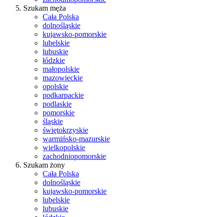
Szukam męża
Cała Polska
dolnośląskie
kujawsko-pomorskie
lubelskie
lubuskie
łódzkie
małopolskie
mazowieckie
opolskie
podkarpackie
podlaskie
pomorskie
śląskie
świętokrzyskie
warmińsko-mazurskie
wielkopolskie
zachodniopomorskie
Szukam żony
Cała Polska
dolnośląskie
kujawsko-pomorskie
lubelskie
lubuskie