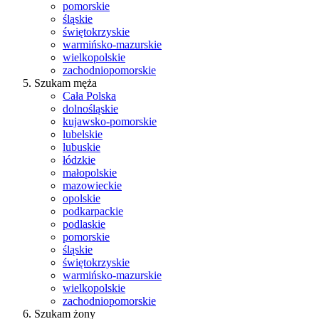
pomorskie
śląskie
świętokrzyskie
warmińsko-mazurskie
wielkopolskie
zachodniopomorskie
Szukam męża
Cała Polska
dolnośląskie
kujawsko-pomorskie
lubelskie
lubuskie
łódzkie
małopolskie
mazowieckie
opolskie
podkarpackie
podlaskie
pomorskie
śląskie
świętokrzyskie
warmińsko-mazurskie
wielkopolskie
zachodniopomorskie
Szukam żony