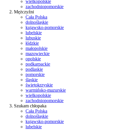
wielkopolskie
zachodniopomorskie
Mężczyźni
Cała Polska
dolnośląskie
kujawsko-pomorskie
lubelskie
lubuskie
łódzkie
małopolskie
mazowieckie
opolskie
podkarpackie
podlaskie
pomorskie
śląskie
świętokrzyskie
warmińsko-mazurskie
wielkopolskie
zachodniopomorskie
Szukam chłopaka
Cała Polska
dolnośląskie
kujawsko-pomorskie
lubelskie