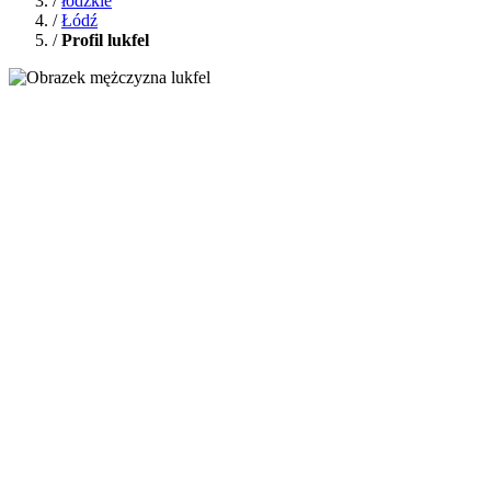
/
łódzkie
/
Łódź
/
Profil lukfel