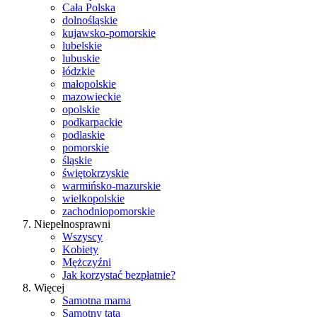
Cała Polska
dolnośląskie
kujawsko-pomorskie
lubelskie
lubuskie
łódzkie
małopolskie
mazowieckie
opolskie
podkarpackie
podlaskie
pomorskie
śląskie
świętokrzyskie
warmińsko-mazurskie
wielkopolskie
zachodniopomorskie
Niepełnosprawni
Wszyscy
Kobiety
Mężczyźni
Jak korzystać bezpłatnie?
Więcej
Samotna mama
Samotny tata