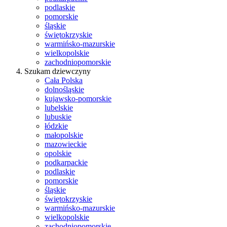
podlaskie
pomorskie
śląskie
świętokrzyskie
warmińsko-mazurskie
wielkopolskie
zachodniopomorskie
Szukam dziewczyny
Cała Polska
dolnośląskie
kujawsko-pomorskie
lubelskie
lubuskie
łódzkie
małopolskie
mazowieckie
opolskie
podkarpackie
podlaskie
pomorskie
śląskie
świętokrzyskie
warmińsko-mazurskie
wielkopolskie
zachodniopomorskie