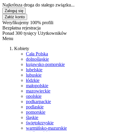
Najkrótsza droga do stałego związku...
Zaloguj się
Załóż konto
Weryfikujemy 100% profili
Bezpłatna rejestracja
Ponad 300 tysięcy Użytkowników
Menu
Kobiety
Cała Polska
dolnośląskie
kujawsko-pomorskie
lubelskie
lubuskie
łódzkie
małopolskie
mazowieckie
opolskie
podkarpackie
podlaskie
pomorskie
śląskie
świętokrzyskie
warmińsko-mazurskie