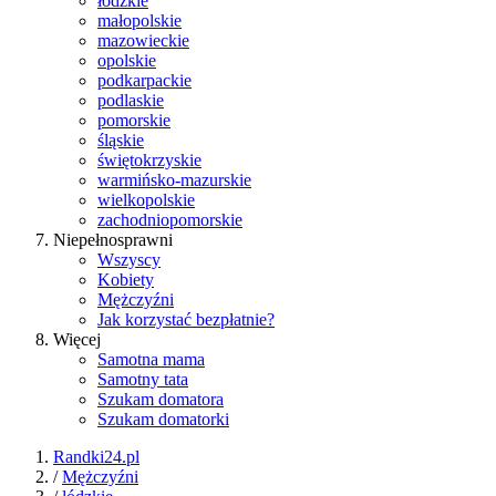
łódzkie
małopolskie
mazowieckie
opolskie
podkarpackie
podlaskie
pomorskie
śląskie
świętokrzyskie
warmińsko-mazurskie
wielkopolskie
zachodniopomorskie
Niepełnosprawni
Wszyscy
Kobiety
Mężczyźni
Jak korzystać bezpłatnie?
Więcej
Samotna mama
Samotny tata
Szukam domatora
Szukam domatorki
Randki24.pl
/
Mężczyźni