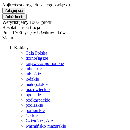
Najkrótsza droga do stałego związku...
Zaloguj się
Załóż konto
Weryfikujemy 100% profili
Bezpłatna rejestracja
Ponad 300 tysięcy Użytkowników
Menu
Kobiety
Cała Polska
dolnośląskie
kujawsko-pomorskie
lubelskie
lubuskie
łódzkie
małopolskie
mazowieckie
opolskie
podkarpackie
podlaskie
pomorskie
śląskie
świętokrzyskie
warmińsko-mazurskie