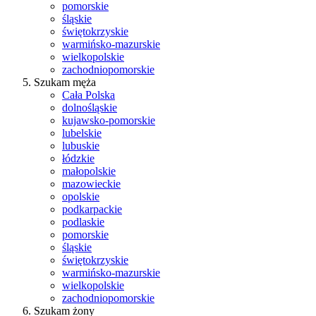
pomorskie
śląskie
świętokrzyskie
warmińsko-mazurskie
wielkopolskie
zachodniopomorskie
Szukam męża
Cała Polska
dolnośląskie
kujawsko-pomorskie
lubelskie
lubuskie
łódzkie
małopolskie
mazowieckie
opolskie
podkarpackie
podlaskie
pomorskie
śląskie
świętokrzyskie
warmińsko-mazurskie
wielkopolskie
zachodniopomorskie
Szukam żony