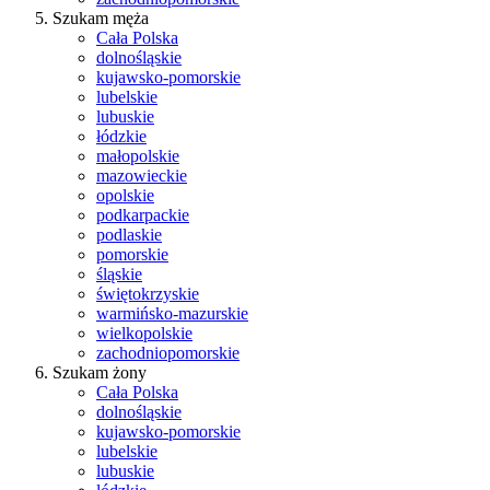
Szukam męża
Cała Polska
dolnośląskie
kujawsko-pomorskie
lubelskie
lubuskie
łódzkie
małopolskie
mazowieckie
opolskie
podkarpackie
podlaskie
pomorskie
śląskie
świętokrzyskie
warmińsko-mazurskie
wielkopolskie
zachodniopomorskie
Szukam żony
Cała Polska
dolnośląskie
kujawsko-pomorskie
lubelskie
lubuskie