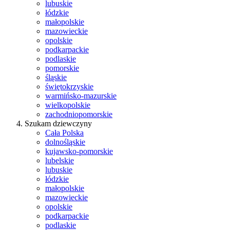
lubuskie
łódzkie
małopolskie
mazowieckie
opolskie
podkarpackie
podlaskie
pomorskie
śląskie
świętokrzyskie
warmińsko-mazurskie
wielkopolskie
zachodniopomorskie
Szukam dziewczyny
Cała Polska
dolnośląskie
kujawsko-pomorskie
lubelskie
lubuskie
łódzkie
małopolskie
mazowieckie
opolskie
podkarpackie
podlaskie