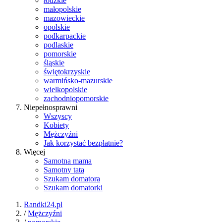
łódzkie
małopolskie
mazowieckie
opolskie
podkarpackie
podlaskie
pomorskie
śląskie
świętokrzyskie
warmińsko-mazurskie
wielkopolskie
zachodniopomorskie
Niepełnosprawni
Wszyscy
Kobiety
Mężczyźni
Jak korzystać bezpłatnie?
Więcej
Samotna mama
Samotny tata
Szukam domatora
Szukam domatorki
Randki24.pl
/
Mężczyźni