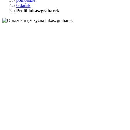
/
pomorskie
/
Gdańsk
/
Profil lukaszgrabarek