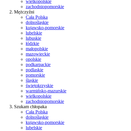
wielkopolskie
zachodniopomorskie
Mężczyźni
Cała Polska
dolnośląskie
kujawsko-pomorskie
lubelskie
lubuskie
łódzkie
małopolskie
mazowieckie
opolskie
podkarpackie
podlaskie
pomorskie
śląskie
świętokrzyskie
warmińsko-mazurskie
wielkopolskie
zachodniopomorskie
Szukam chłopaka
Cała Polska
dolnośląskie
kujawsko-pomorskie
lubelskie