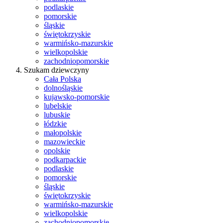
podlaskie
pomorskie
śląskie
świętokrzyskie
warmińsko-mazurskie
wielkopolskie
zachodniopomorskie
Szukam dziewczyny
Cała Polska
dolnośląskie
kujawsko-pomorskie
lubelskie
lubuskie
łódzkie
małopolskie
mazowieckie
opolskie
podkarpackie
podlaskie
pomorskie
śląskie
świętokrzyskie
warmińsko-mazurskie
wielkopolskie
zachodniopomorskie