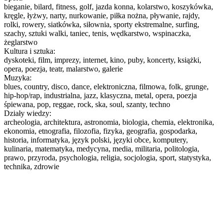
bieganie, bilard, fitness, golf, jazda konna, kolarstwo, koszykówka,
kręgle, łyżwy, narty, nurkowanie, piłka nożna, pływanie, rajdy,
rolki, rowery, siatkówka, siłownia, sporty ekstremalne, surfing,
szachy, sztuki walki, taniec, tenis, wędkarstwo, wspinaczka,
żeglarstwo
Kultura i sztuka:
dyskoteki, film, imprezy, internet, kino, puby, koncerty, książki,
opera, poezja, teatr, malarstwo, galerie
Muzyka:
blues, country, disco, dance, elektroniczna, filmowa, folk, grunge,
hip-hop/rap, industrialna, jazz, klasyczna, metal, opera, poezja
śpiewana, pop, reggae, rock, ska, soul, szanty, techno
Działy wiedzy:
archeologia, architektura, astronomia, biologia, chemia, elektronika,
ekonomia, etnografia, filozofia, fizyka, geografia, gospodarka,
historia, informatyka, język polski, języki obce, komputery,
kulinaria, matematyka, medycyna, media, militaria, politologia,
prawo, przyroda, psychologia, religia, socjologia, sport, statystyka,
technika, zdrowie