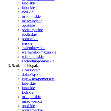
lubelskie
lubuskie
łódzkie
małopolskie
mazowieckie
opolskie
podkarpackie
podlaskie
pomorskie
śląskie
świętokrzyskie
warmińsko-mazurskie
wielkopolskie
zachodniopomorskie
Szukam chłopaka
Cała Polska
dolnośląskie
kujawsko-pomorskie
lubelskie
lubuskie
łódzkie
małopolskie
mazowieckie
opolskie
podkarpackie