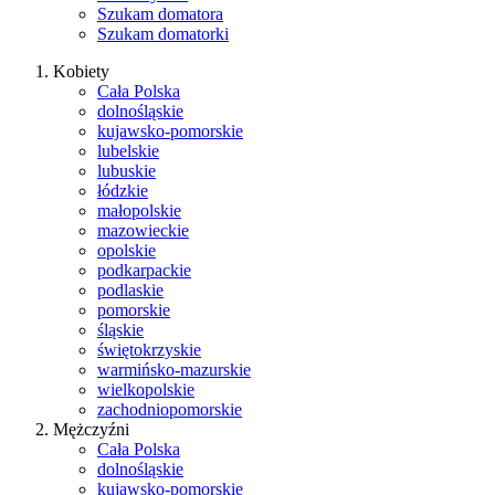
Szukam domatora
Szukam domatorki
Kobiety
Cała Polska
dolnośląskie
kujawsko-pomorskie
lubelskie
lubuskie
łódzkie
małopolskie
mazowieckie
opolskie
podkarpackie
podlaskie
pomorskie
śląskie
świętokrzyskie
warmińsko-mazurskie
wielkopolskie
zachodniopomorskie
Mężczyźni
Cała Polska
dolnośląskie
kujawsko-pomorskie