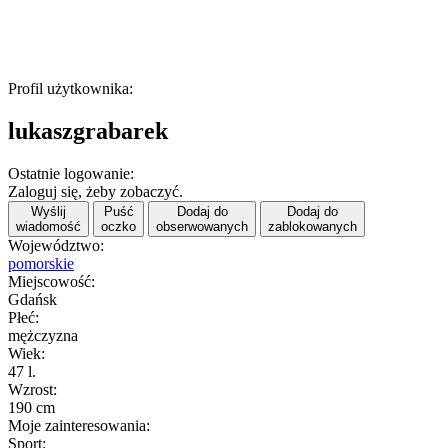
Profil użytkownika:
lukaszgrabarek
Ostatnie logowanie:
Zaloguj się, żeby zobaczyć.
Wyślij
Puść
Dodaj do
Dodaj do
wiadomość
oczko
obserwowanych
zablokowanych
Województwo:
pomorskie
Miejscowość:
Gdańsk
Płeć:
mężczyzna
Wiek:
47 l.
Wzrost:
190 cm
Moje zainteresowania:
Sport: