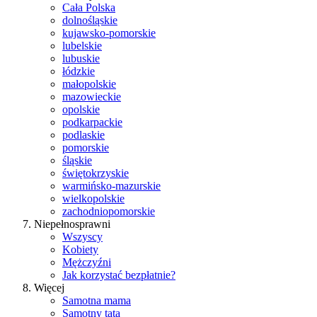
Cała Polska
dolnośląskie
kujawsko-pomorskie
lubelskie
lubuskie
łódzkie
małopolskie
mazowieckie
opolskie
podkarpackie
podlaskie
pomorskie
śląskie
świętokrzyskie
warmińsko-mazurskie
wielkopolskie
zachodniopomorskie
Niepełnosprawni
Wszyscy
Kobiety
Mężczyźni
Jak korzystać bezpłatnie?
Więcej
Samotna mama
Samotny tata