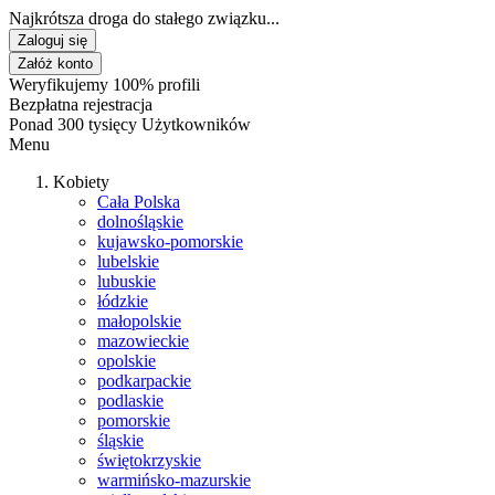
Najkrótsza droga do stałego związku...
Zaloguj się
Załóż konto
Weryfikujemy 100% profili
Bezpłatna rejestracja
Ponad 300 tysięcy Użytkowników
Menu
Kobiety
Cała Polska
dolnośląskie
kujawsko-pomorskie
lubelskie
lubuskie
łódzkie
małopolskie
mazowieckie
opolskie
podkarpackie
podlaskie
pomorskie
śląskie
świętokrzyskie
warmińsko-mazurskie