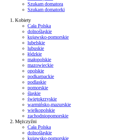
Szukam domatora
Szukam domatorki
Kobiety
Cała Polska
dolnośląskie
kujawsko-pomorskie
lubelskie
lubuskie
łódzkie
małopolskie
mazowieckie
opolskie
podkarpackie
podlaskie
pomorskie
śląskie
świętokrzyskie
warmińsko-mazurskie
wielkopolskie
zachodniopomorskie
Mężczyźni
Cała Polska
dolnośląskie
kujawsko-pomorskie