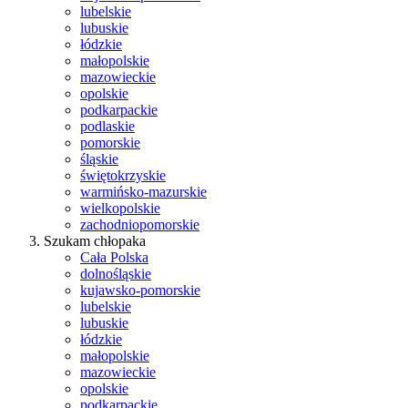
lubelskie
lubuskie
łódzkie
małopolskie
mazowieckie
opolskie
podkarpackie
podlaskie
pomorskie
śląskie
świętokrzyskie
warmińsko-mazurskie
wielkopolskie
zachodniopomorskie
Szukam chłopaka
Cała Polska
dolnośląskie
kujawsko-pomorskie
lubelskie
lubuskie
łódzkie
małopolskie
mazowieckie
opolskie
podkarpackie