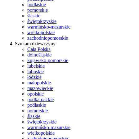
podlaskie
pomorskie
śląskie
świętokrzyskie
warmińsko-mazurskie
wielkopolskie
zachodniopomorskie
Szukam dziewczyny
Cała Polska
dolnośląskie
kujawsko-pomorskie
lubelskie
lubuskie
łódzkie
małopolskie
mazowieckie
opolskie
podkarpackie
podlaskie
pomorskie
śląskie
świętokrzyskie
warmińsko-mazurskie
wielkopolskie
zachodniopomorskie