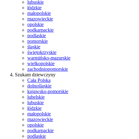
lubuskie
łódzkie
małopolskie
mazowieckie
opolskie
podkarpackie
podlaskie
pomorskie
śląskie
świętokrzyskie
warmińsko-mazurskie
wielkopolskie
zachodniopomorskie
Szukam dziewczyny
Cała Polska
dolnośląskie
kujawsko-pomorskie
lubelskie
lubuskie
łódzkie
małopolskie
mazowieckie
opolskie
podkarpackie
podlaskie