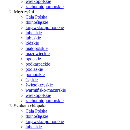
wielkopolskie
zachodniopomorskie
Mężczyźni
Cała Polska
dolnośląskie
kujawsko-pomorskie
lubelskie
lubuskie
łódzkie
małopolskie
mazowieckie
opolskie
podkarpackie
podlaskie
pomorskie
śląskie
świętokrzyskie
warmińsko-mazurskie
wielkopolskie
zachodniopomorskie
Szukam chłopaka
Cała Polska
dolnośląskie
kujawsko-pomorskie
lubelskie