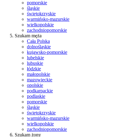
pomorskie
śląskie
świętokrzyskie
warmińsko-mazurskie
wielkopolskie
zachodniopomorskie
Szukam męża
Cała Polska
dolnośląskie
kujawsko-pomorskie
lubelskie
lubuskie
łódzkie
małopolskie
mazowieckie
opolskie
podkarpackie
podlaskie
pomorskie
śląskie
świętokrzyskie
warmińsko-mazurskie
wielkopolskie
zachodniopomorskie
Szukam żony