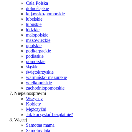
Cała Polska
dolnośląskie
kujawsko-pomorskie
lubelskie
lubuskie
łódzkie
małopolskie
mazowieckie
opolskie
podkarpackie
podlaskie
pomorskie
śląskie
świętokrzyskie
warmińsko-mazurskie
wielkopolskie
zachodniopomorskie
Niepełnosprawni
Wszyscy
Kobiety
Mężczyźni
Jak korzystać bezpłatnie?
Więcej
Samotna mama
Samotny tata