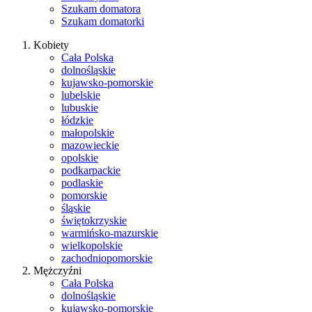
Szukam domatora
Szukam domatorki
Kobiety
Cała Polska
dolnośląskie
kujawsko-pomorskie
lubelskie
lubuskie
łódzkie
małopolskie
mazowieckie
opolskie
podkarpackie
podlaskie
pomorskie
śląskie
świętokrzyskie
warmińsko-mazurskie
wielkopolskie
zachodniopomorskie
Mężczyźni
Cała Polska
dolnośląskie
kujawsko-pomorskie