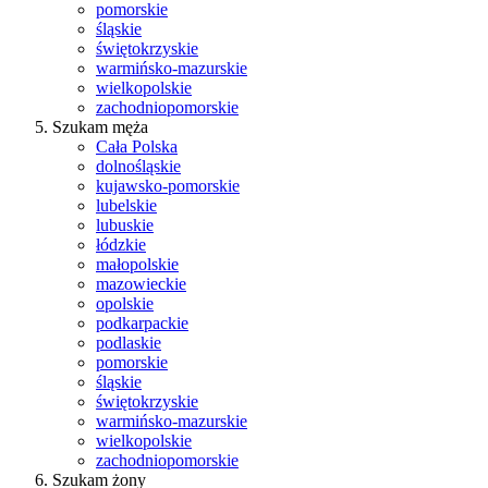
pomorskie
śląskie
świętokrzyskie
warmińsko-mazurskie
wielkopolskie
zachodniopomorskie
Szukam męża
Cała Polska
dolnośląskie
kujawsko-pomorskie
lubelskie
lubuskie
łódzkie
małopolskie
mazowieckie
opolskie
podkarpackie
podlaskie
pomorskie
śląskie
świętokrzyskie
warmińsko-mazurskie
wielkopolskie
zachodniopomorskie
Szukam żony