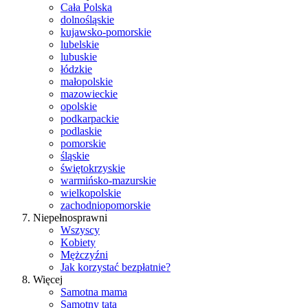
Cała Polska
dolnośląskie
kujawsko-pomorskie
lubelskie
lubuskie
łódzkie
małopolskie
mazowieckie
opolskie
podkarpackie
podlaskie
pomorskie
śląskie
świętokrzyskie
warmińsko-mazurskie
wielkopolskie
zachodniopomorskie
Niepełnosprawni
Wszyscy
Kobiety
Mężczyźni
Jak korzystać bezpłatnie?
Więcej
Samotna mama
Samotny tata