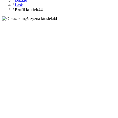
/
łódzkie
/
Łask
/
Profil ktosiek44