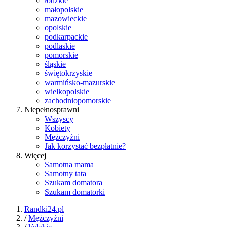
łódzkie
małopolskie
mazowieckie
opolskie
podkarpackie
podlaskie
pomorskie
śląskie
świętokrzyskie
warmińsko-mazurskie
wielkopolskie
zachodniopomorskie
Niepełnosprawni
Wszyscy
Kobiety
Mężczyźni
Jak korzystać bezpłatnie?
Więcej
Samotna mama
Samotny tata
Szukam domatora
Szukam domatorki
Randki24.pl
/
Mężczyźni