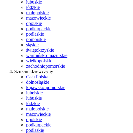
lubuskie
łódzkie
małopolskie
mazowieckie
opolskie
podkarpackie
podlaskie
pomorskie
śląskie
świętokrzyskie
warmińsko-mazurskie
wielkopolskie
zachodniopomorskie
Szukam dziewczyny
Cała Polska
dolnośląskie
kujawsko-pomorskie
lubelskie
lubuskie
łódzkie
małopolskie
mazowieckie
opolskie
podkarpackie
podlaskie