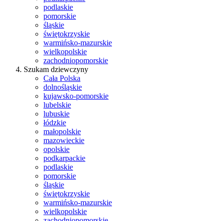
podlaskie
pomorskie
śląskie
świętokrzyskie
warmińsko-mazurskie
wielkopolskie
zachodniopomorskie
Szukam dziewczyny
Cała Polska
dolnośląskie
kujawsko-pomorskie
lubelskie
lubuskie
łódzkie
małopolskie
mazowieckie
opolskie
podkarpackie
podlaskie
pomorskie
śląskie
świętokrzyskie
warmińsko-mazurskie
wielkopolskie
zachodniopomorskie