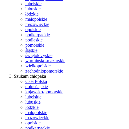
lubelskie
lubuskie
łódzkie
małopolskie
mazowieckie
opolskie
podkarpackie
podlaskie
pomorskie
śląskie
świętokrzyskie
warmińsko-mazurskie
wielkopolskie
zachodniopomorskie
Szukam chłopaka
Cała Polska
dolnośląskie
kujawsko-pomorskie
lubelskie
lubuskie
łódzkie
małopolskie
mazowieckie
opolskie
podkarpackie