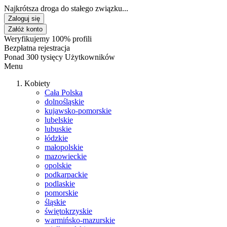
Najkrótsza droga do stałego związku...
Zaloguj się
Załóż konto
Weryfikujemy 100% profili
Bezpłatna rejestracja
Ponad 300 tysięcy Użytkowników
Menu
Kobiety
Cała Polska
dolnośląskie
kujawsko-pomorskie
lubelskie
lubuskie
łódzkie
małopolskie
mazowieckie
opolskie
podkarpackie
podlaskie
pomorskie
śląskie
świętokrzyskie
warmińsko-mazurskie