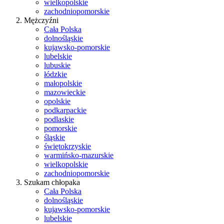
wielkopolskie
zachodniopomorskie
Mężczyźni
Cała Polska
dolnośląskie
kujawsko-pomorskie
lubelskie
lubuskie
łódzkie
małopolskie
mazowieckie
opolskie
podkarpackie
podlaskie
pomorskie
śląskie
świętokrzyskie
warmińsko-mazurskie
wielkopolskie
zachodniopomorskie
Szukam chłopaka
Cała Polska
dolnośląskie
kujawsko-pomorskie
lubelskie