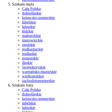
Szukam męża
Cała Polska
dolnośląskie
kujawsko-pomorskie
lubelskie
lubuskie
łódzkie
małopolskie
mazowieckie
opolskie
podkarpackie
podlaskie
pomorskie
śląskie
świętokrzyskie
warmińsko-mazurskie
wielkopolskie
zachodniopomorskie
Szukam żony
Cała Polska
dolnośląskie
kujawsko-pomorskie
lubelskie
lubuskie