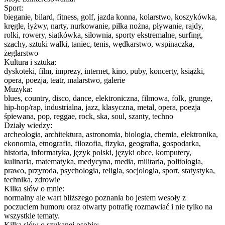
Sport:
bieganie, bilard, fitness, golf, jazda konna, kolarstwo, koszykówka,
kręgle, łyżwy, narty, nurkowanie, piłka nożna, pływanie, rajdy,
rolki, rowery, siatkówka, siłownia, sporty ekstremalne, surfing,
szachy, sztuki walki, taniec, tenis, wędkarstwo, wspinaczka,
żeglarstwo
Kultura i sztuka:
dyskoteki, film, imprezy, internet, kino, puby, koncerty, książki,
opera, poezja, teatr, malarstwo, galerie
Muzyka:
blues, country, disco, dance, elektroniczna, filmowa, folk, grunge,
hip-hop/rap, industrialna, jazz, klasyczna, metal, opera, poezja
śpiewana, pop, reggae, rock, ska, soul, szanty, techno
Działy wiedzy:
archeologia, architektura, astronomia, biologia, chemia, elektronika,
ekonomia, etnografia, filozofia, fizyka, geografia, gospodarka,
historia, informatyka, język polski, języki obce, komputery,
kulinaria, matematyka, medycyna, media, militaria, politologia,
prawo, przyroda, psychologia, religia, socjologia, sport, statystyka,
technika, zdrowie
Kilka słów o mnie:
normalny ale wart bliższego poznania bo jestem wesoły z
poczuciem humoru oraz otwarty potrafię rozmawiać i nie tylko na
wszystkie tematy.
Kilka słów o szukanej osobie: