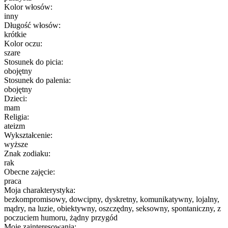
Kolor włosów:
inny
Długość włosów:
krótkie
Kolor oczu:
szare
Stosunek do picia:
obojętny
Stosunek do palenia:
obojętny
Dzieci:
mam
Religia:
ateizm
Wykształcenie:
wyższe
Znak zodiaku:
rak
Obecne zajęcie:
praca
Moja charakterystyka:
bezkompromisowy, dowcipny, dyskretny, komunikatywny, lojalny,
mądry, na luzie, obiektywny, oszczędny, seksowny, spontaniczny, z
poczuciem humoru, żądny przygód
Moje zainteresowania: