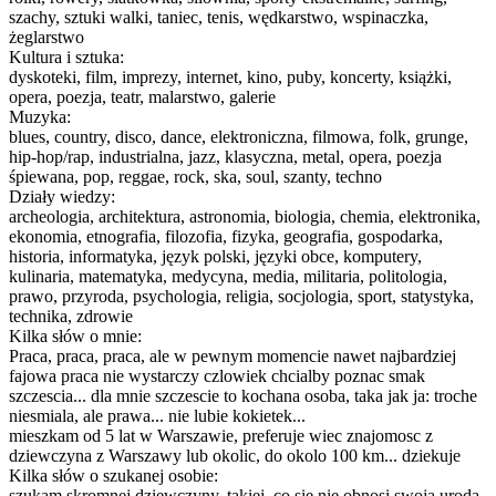
szachy, sztuki walki, taniec, tenis, wędkarstwo, wspinaczka,
żeglarstwo
Kultura i sztuka:
dyskoteki, film, imprezy, internet, kino, puby, koncerty, książki,
opera, poezja, teatr, malarstwo, galerie
Muzyka:
blues, country, disco, dance, elektroniczna, filmowa, folk, grunge,
hip-hop/rap, industrialna, jazz, klasyczna, metal, opera, poezja
śpiewana, pop, reggae, rock, ska, soul, szanty, techno
Działy wiedzy:
archeologia, architektura, astronomia, biologia, chemia, elektronika,
ekonomia, etnografia, filozofia, fizyka, geografia, gospodarka,
historia, informatyka, język polski, języki obce, komputery,
kulinaria, matematyka, medycyna, media, militaria, politologia,
prawo, przyroda, psychologia, religia, socjologia, sport, statystyka,
technika, zdrowie
Kilka słów o mnie:
Praca, praca, praca, ale w pewnym momencie nawet najbardziej
fajowa praca nie wystarczy czlowiek chcialby poznac smak
szczescia... dla mnie szczescie to kochana osoba, taka jak ja: troche
niesmiala, ale prawa... nie lubie kokietek...
mieszkam od 5 lat w Warszawie, preferuje wiec znajomosc z
dziewczyna z Warszawy lub okolic, do okolo 100 km... dziekuje
Kilka słów o szukanej osobie:
szukam skromnej dziewczyny, takiej, co sie nie obnosi swoja uroda,