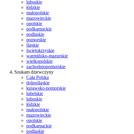
lubuskie
łódzkie
małopolskie
mazowieckie
opolskie
podkarpackie
podlaskie
pomorskie
śląskie
świętokrzyskie
warmińsko-mazurskie
wielkopolskie
zachodniopomorskie
Szukam dziewczyny
Cała Polska
dolnośląskie
kujawsko-pomorskie
lubelskie
lubuskie
łódzkie
małopolskie
mazowieckie
opolskie
podkarpackie
podlaskie