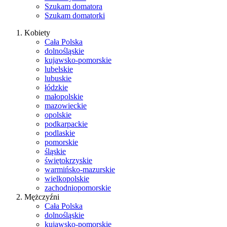
Szukam domatora
Szukam domatorki
Kobiety
Cała Polska
dolnośląskie
kujawsko-pomorskie
lubelskie
lubuskie
łódzkie
małopolskie
mazowieckie
opolskie
podkarpackie
podlaskie
pomorskie
śląskie
świętokrzyskie
warmińsko-mazurskie
wielkopolskie
zachodniopomorskie
Mężczyźni
Cała Polska
dolnośląskie
kujawsko-pomorskie