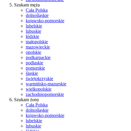
Szukam męża
Cała Polska
dolnośląskie
kujawsko-pomorskie
lubelskie
lubuskie
łódzkie
małopolskie
mazowieckie
opolskie
podkarpackie
podlaskie
pomorskie
śląskie
świętokrzyskie
warmińsko-mazurskie
wielkopolskie
zachodniopomorskie
Szukam żony
Cała Polska
dolnośląskie
kujawsko-pomorskie
lubelskie
lubuskie