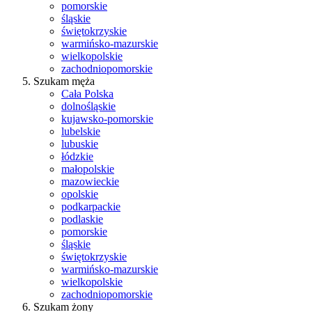
pomorskie
śląskie
świętokrzyskie
warmińsko-mazurskie
wielkopolskie
zachodniopomorskie
Szukam męża
Cała Polska
dolnośląskie
kujawsko-pomorskie
lubelskie
lubuskie
łódzkie
małopolskie
mazowieckie
opolskie
podkarpackie
podlaskie
pomorskie
śląskie
świętokrzyskie
warmińsko-mazurskie
wielkopolskie
zachodniopomorskie
Szukam żony