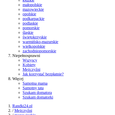
łódzkie
małopolskie
mazowieckie
opolskie
podkarpackie
podlaskie
pomorskie
śląskie
świętokrzyskie
warmińsko-mazurskie
wielkopolskie
zachodniopomorskie
Niepełnosprawni
Wszyscy
Kobiety
Mężczyźni
Jak korzystać bezpłatnie?
Więcej
Samotna mama
Samotny tata
Szukam domatora
Szukam domatorki
Randki24.pl
/
Mężczyźni