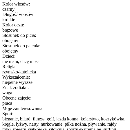
Kolor włosów:
czarny
Długość włosów:
krótkie
Kolor oczu:
brązowe
Stosunek do picia:
obojętny
Stosunek do palenia:
obojętny
Dzieci:
nie mam, chcę mieć
Religia:
rzymsko-katolicka
Wykształcenie:
niepełne wyższe
Znak zodiaku:
waga
Obecne zajęcie:
praca
Moje zainteresowania:
Sport:
bieganie, bilard, fitness, golf, jazda konna, kolarstwo, koszykówka,
kręgle, łyżwy, narty, nurkowanie, piłka nożna, pływanie, rajdy,
rolki, rowery, siatkówka, siłownia, sporty ekstremalne, surfing,