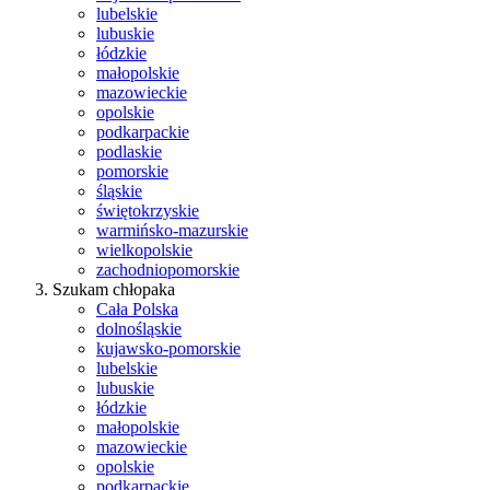
lubelskie
lubuskie
łódzkie
małopolskie
mazowieckie
opolskie
podkarpackie
podlaskie
pomorskie
śląskie
świętokrzyskie
warmińsko-mazurskie
wielkopolskie
zachodniopomorskie
Szukam chłopaka
Cała Polska
dolnośląskie
kujawsko-pomorskie
lubelskie
lubuskie
łódzkie
małopolskie
mazowieckie
opolskie
podkarpackie