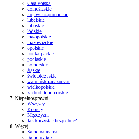
Cała Polska
dolnośląskie
kujawsko-pomorskie
lubelskie
lubuskie
łódzkie
małopolskie
mazowieckie
opolskie
podkarpackie
podlaskie
pomorskie
śląskie
świętokrzyskie
warmińsko-mazurskie
wielkopolskie
zachodniopomorskie
Niepełnosprawni
Wszyscy
Kobiety
Mężczyźni
Jak korzystać bezpłatnie?
Więcej
Samotna mama
Samotny tata