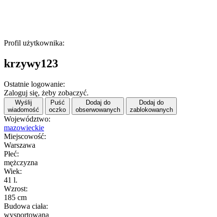
Profil użytkownika:
krzywy123
Ostatnie logowanie:
Zaloguj się, żeby zobaczyć.
Wyślij
Puść
Dodaj do
Dodaj do
wiadomość
oczko
obserwowanych
zablokowanych
Województwo:
mazowieckie
Miejscowość:
Warszawa
Płeć:
mężczyzna
Wiek:
41 l.
Wzrost:
185 cm
Budowa ciała:
wysportowana