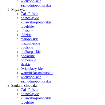
wielkopolskie
zachodniopomorskie
Mężczyźni
Cała Polska
dolnośląskie
kujawsko-pomorskie
lubelskie
lubuskie
łódzkie
małopolskie
mazowieckie
opolskie
podkarpackie
podlaskie
pomorskie
śląskie
świętokrzyskie
warmińsko-mazurskie
wielkopolskie
zachodniopomorskie
Szukam chłopaka
Cała Polska
dolnośląskie
kujawsko-pomorskie
lubelskie