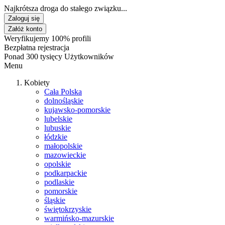
Najkrótsza droga do stałego związku...
Zaloguj się
Załóż konto
Weryfikujemy 100% profili
Bezpłatna rejestracja
Ponad 300 tysięcy Użytkowników
Menu
Kobiety
Cała Polska
dolnośląskie
kujawsko-pomorskie
lubelskie
lubuskie
łódzkie
małopolskie
mazowieckie
opolskie
podkarpackie
podlaskie
pomorskie
śląskie
świętokrzyskie
warmińsko-mazurskie