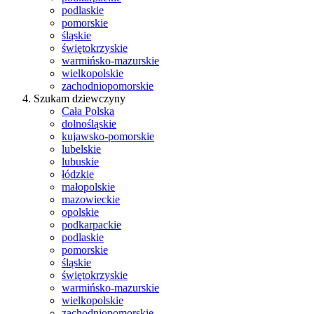
podlaskie
pomorskie
śląskie
świętokrzyskie
warmińsko-mazurskie
wielkopolskie
zachodniopomorskie
Szukam dziewczyny
Cała Polska
dolnośląskie
kujawsko-pomorskie
lubelskie
lubuskie
łódzkie
małopolskie
mazowieckie
opolskie
podkarpackie
podlaskie
pomorskie
śląskie
świętokrzyskie
warmińsko-mazurskie
wielkopolskie
zachodniopomorskie