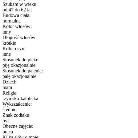
Szukam w wieku:
od 47 do 62 lat
Budowa ciała:
normalna
Kolor włosów:
inny
Długość włosów:
krótkie
Kolor oczu:
inne
Stosunek do picia:
piję okazjonalnie
Stosunek do palenia:
palę okazjonalnie
Dzieci:
mam
Religia:
rzymsko-katolicka
Wykształcenie:
średnie
Znak zodiaku:
byk
Obecne zajęcie:
praca
Kilka słów o mnie: