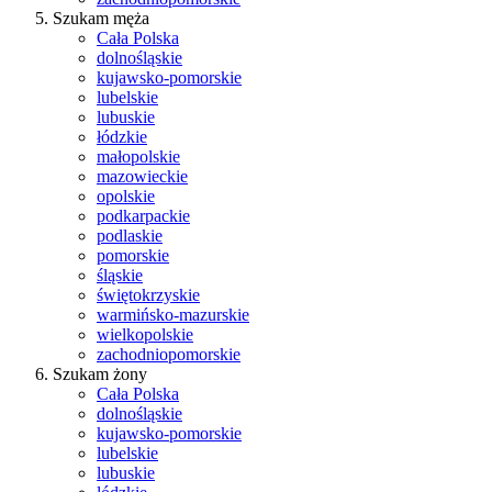
Szukam męża
Cała Polska
dolnośląskie
kujawsko-pomorskie
lubelskie
lubuskie
łódzkie
małopolskie
mazowieckie
opolskie
podkarpackie
podlaskie
pomorskie
śląskie
świętokrzyskie
warmińsko-mazurskie
wielkopolskie
zachodniopomorskie
Szukam żony
Cała Polska
dolnośląskie
kujawsko-pomorskie
lubelskie
lubuskie