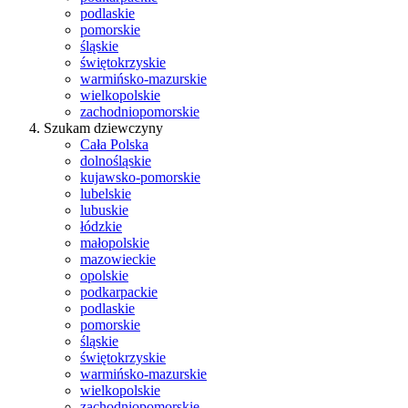
podlaskie
pomorskie
śląskie
świętokrzyskie
warmińsko-mazurskie
wielkopolskie
zachodniopomorskie
Szukam dziewczyny
Cała Polska
dolnośląskie
kujawsko-pomorskie
lubelskie
lubuskie
łódzkie
małopolskie
mazowieckie
opolskie
podkarpackie
podlaskie
pomorskie
śląskie
świętokrzyskie
warmińsko-mazurskie
wielkopolskie
zachodniopomorskie