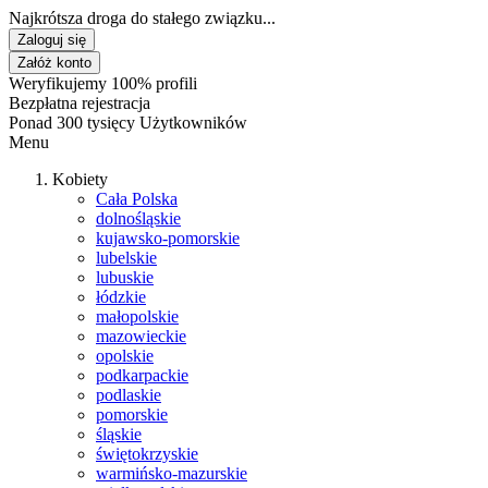
Najkrótsza droga do stałego związku...
Zaloguj się
Załóż konto
Weryfikujemy 100% profili
Bezpłatna rejestracja
Ponad 300 tysięcy Użytkowników
Menu
Kobiety
Cała Polska
dolnośląskie
kujawsko-pomorskie
lubelskie
lubuskie
łódzkie
małopolskie
mazowieckie
opolskie
podkarpackie
podlaskie
pomorskie
śląskie
świętokrzyskie
warmińsko-mazurskie