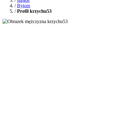
/
śląskie
/
Bytom
/
Profil krzychu53