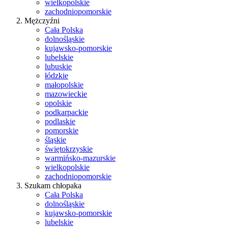
wielkopolskie
zachodniopomorskie
Mężczyźni
Cała Polska
dolnośląskie
kujawsko-pomorskie
lubelskie
lubuskie
łódzkie
małopolskie
mazowieckie
opolskie
podkarpackie
podlaskie
pomorskie
śląskie
świętokrzyskie
warmińsko-mazurskie
wielkopolskie
zachodniopomorskie
Szukam chłopaka
Cała Polska
dolnośląskie
kujawsko-pomorskie
lubelskie