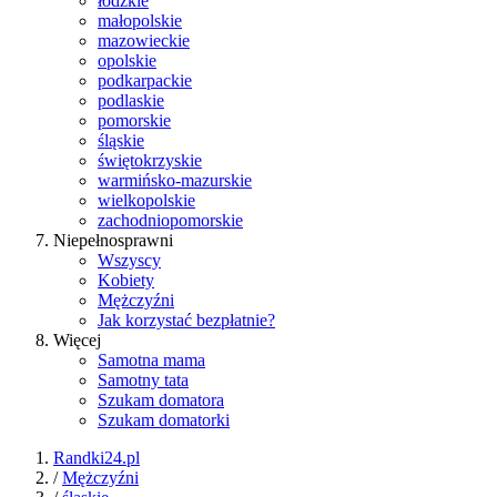
łódzkie
małopolskie
mazowieckie
opolskie
podkarpackie
podlaskie
pomorskie
śląskie
świętokrzyskie
warmińsko-mazurskie
wielkopolskie
zachodniopomorskie
Niepełnosprawni
Wszyscy
Kobiety
Mężczyźni
Jak korzystać bezpłatnie?
Więcej
Samotna mama
Samotny tata
Szukam domatora
Szukam domatorki
Randki24.pl
/
Mężczyźni