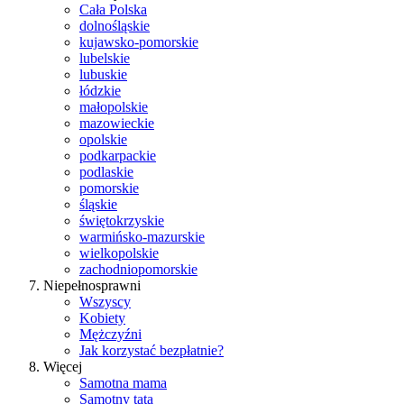
Cała Polska
dolnośląskie
kujawsko-pomorskie
lubelskie
lubuskie
łódzkie
małopolskie
mazowieckie
opolskie
podkarpackie
podlaskie
pomorskie
śląskie
świętokrzyskie
warmińsko-mazurskie
wielkopolskie
zachodniopomorskie
Niepełnosprawni
Wszyscy
Kobiety
Mężczyźni
Jak korzystać bezpłatnie?
Więcej
Samotna mama
Samotny tata