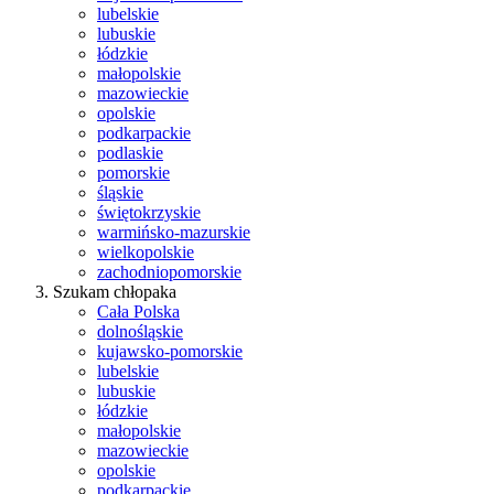
lubelskie
lubuskie
łódzkie
małopolskie
mazowieckie
opolskie
podkarpackie
podlaskie
pomorskie
śląskie
świętokrzyskie
warmińsko-mazurskie
wielkopolskie
zachodniopomorskie
Szukam chłopaka
Cała Polska
dolnośląskie
kujawsko-pomorskie
lubelskie
lubuskie
łódzkie
małopolskie
mazowieckie
opolskie
podkarpackie