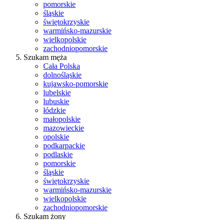
pomorskie
śląskie
świętokrzyskie
warmińsko-mazurskie
wielkopolskie
zachodniopomorskie
Szukam męża
Cała Polska
dolnośląskie
kujawsko-pomorskie
lubelskie
lubuskie
łódzkie
małopolskie
mazowieckie
opolskie
podkarpackie
podlaskie
pomorskie
śląskie
świętokrzyskie
warmińsko-mazurskie
wielkopolskie
zachodniopomorskie
Szukam żony