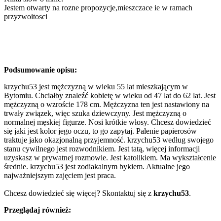
Jestem otwarty na rozne propozycje,mieszczace ie w ramach
przyzwoitosci
Podsumowanie opisu:
krzychu53 jest mężczyzną w wieku 55 lat mieszkającym w
Bytomiu. Chciałby znaleźć kobietę w wieku od 47 lat do 62 lat. Jest
mężczyzną o wzroście 178 cm. Mężczyzna ten jest nastawiony na
trwały związek, więc szuka dziewczyny. Jest mężczyzną o
normalnej męskiej figurze. Nosi krótkie włosy. Chcesz dowiedzieć
się jaki jest kolor jego oczu, to go zapytaj. Palenie papierosów
traktuje jako okazjonalną przyjemność. krzychu53 według swojego
stanu cywilnego jest rozwodnikiem. Jest tatą, więcej informacji
uzyskasz w prywatnej rozmowie. Jest katolikiem. Ma wykształcenie
średnie. krzychu53 jest zodiakalnym bykiem. Aktualne jego
najważniejszym zajęciem jest praca.
Chcesz dowiedzieć się więcej? Skontaktuj się z
krzychu53
.
Przeglądaj również: