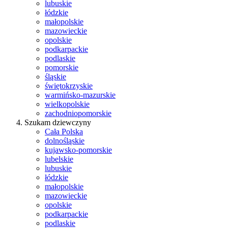
lubuskie
łódzkie
małopolskie
mazowieckie
opolskie
podkarpackie
podlaskie
pomorskie
śląskie
świętokrzyskie
warmińsko-mazurskie
wielkopolskie
zachodniopomorskie
Szukam dziewczyny
Cała Polska
dolnośląskie
kujawsko-pomorskie
lubelskie
lubuskie
łódzkie
małopolskie
mazowieckie
opolskie
podkarpackie
podlaskie