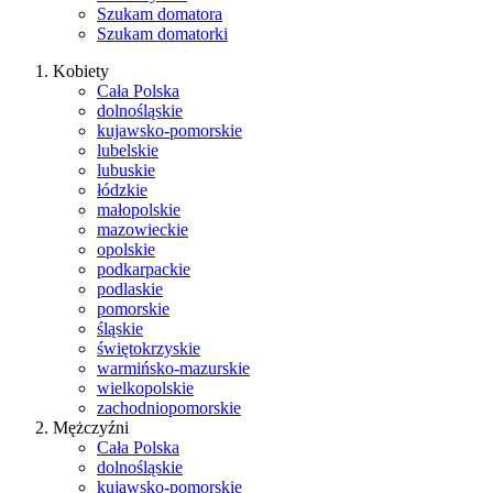
Szukam domatora
Szukam domatorki
Kobiety
Cała Polska
dolnośląskie
kujawsko-pomorskie
lubelskie
lubuskie
łódzkie
małopolskie
mazowieckie
opolskie
podkarpackie
podlaskie
pomorskie
śląskie
świętokrzyskie
warmińsko-mazurskie
wielkopolskie
zachodniopomorskie
Mężczyźni
Cała Polska
dolnośląskie
kujawsko-pomorskie