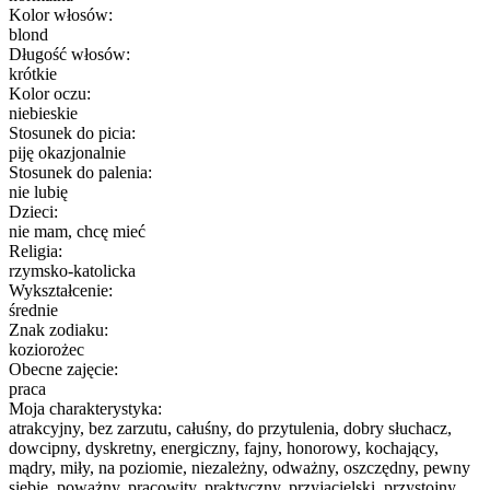
Kolor włosów:
blond
Długość włosów:
krótkie
Kolor oczu:
niebieskie
Stosunek do picia:
piję okazjonalnie
Stosunek do palenia:
nie lubię
Dzieci:
nie mam, chcę mieć
Religia:
rzymsko-katolicka
Wykształcenie:
średnie
Znak zodiaku:
koziorożec
Obecne zajęcie:
praca
Moja charakterystyka:
atrakcyjny, bez zarzutu, całuśny, do przytulenia, dobry słuchacz,
dowcipny, dyskretny, energiczny, fajny, honorowy, kochający,
mądry, miły, na poziomie, niezależny, odważny, oszczędny, pewny
siebie, poważny, pracowity, praktyczny, przyjacielski, przystojny,