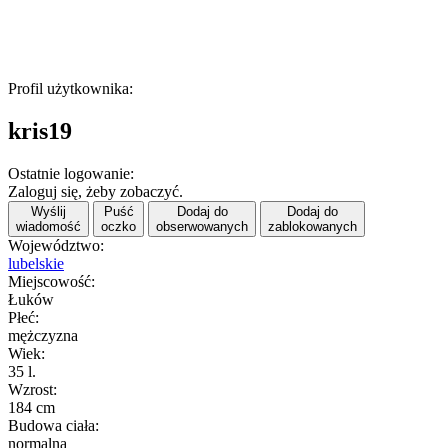
Profil użytkownika:
kris19
Ostatnie logowanie:
Zaloguj się, żeby zobaczyć.
Wyślij
Puść
Dodaj do
Dodaj do
wiadomość
oczko
obserwowanych
zablokowanych
Województwo:
lubelskie
Miejscowość:
Łuków
Płeć:
mężczyzna
Wiek:
35 l.
Wzrost:
184 cm
Budowa ciała:
normalna