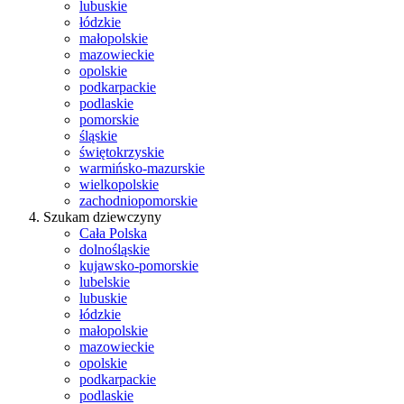
lubuskie
łódzkie
małopolskie
mazowieckie
opolskie
podkarpackie
podlaskie
pomorskie
śląskie
świętokrzyskie
warmińsko-mazurskie
wielkopolskie
zachodniopomorskie
Szukam dziewczyny
Cała Polska
dolnośląskie
kujawsko-pomorskie
lubelskie
lubuskie
łódzkie
małopolskie
mazowieckie
opolskie
podkarpackie
podlaskie