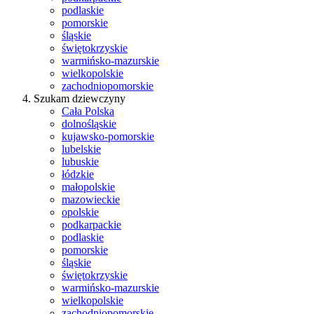
podlaskie
pomorskie
śląskie
świętokrzyskie
warmińsko-mazurskie
wielkopolskie
zachodniopomorskie
Szukam dziewczyny
Cała Polska
dolnośląskie
kujawsko-pomorskie
lubelskie
lubuskie
łódzkie
małopolskie
mazowieckie
opolskie
podkarpackie
podlaskie
pomorskie
śląskie
świętokrzyskie
warmińsko-mazurskie
wielkopolskie
zachodniopomorskie