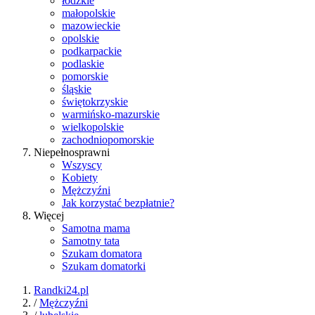
łódzkie
małopolskie
mazowieckie
opolskie
podkarpackie
podlaskie
pomorskie
śląskie
świętokrzyskie
warmińsko-mazurskie
wielkopolskie
zachodniopomorskie
Niepełnosprawni
Wszyscy
Kobiety
Mężczyźni
Jak korzystać bezpłatnie?
Więcej
Samotna mama
Samotny tata
Szukam domatora
Szukam domatorki
Randki24.pl
/
Mężczyźni