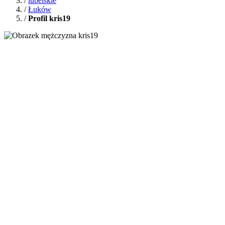
/
lubelskie
/
Łuków
/
Profil kris19