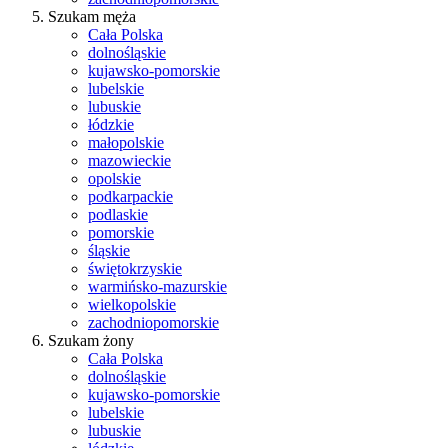
Szukam męża
Cała Polska
dolnośląskie
kujawsko-pomorskie
lubelskie
lubuskie
łódzkie
małopolskie
mazowieckie
opolskie
podkarpackie
podlaskie
pomorskie
śląskie
świętokrzyskie
warmińsko-mazurskie
wielkopolskie
zachodniopomorskie
Szukam żony
Cała Polska
dolnośląskie
kujawsko-pomorskie
lubelskie
lubuskie