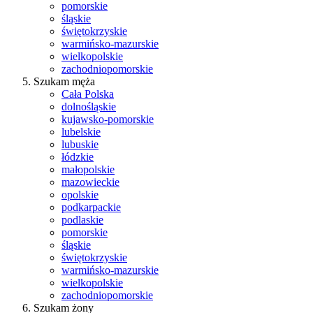
pomorskie
śląskie
świętokrzyskie
warmińsko-mazurskie
wielkopolskie
zachodniopomorskie
Szukam męża
Cała Polska
dolnośląskie
kujawsko-pomorskie
lubelskie
lubuskie
łódzkie
małopolskie
mazowieckie
opolskie
podkarpackie
podlaskie
pomorskie
śląskie
świętokrzyskie
warmińsko-mazurskie
wielkopolskie
zachodniopomorskie
Szukam żony