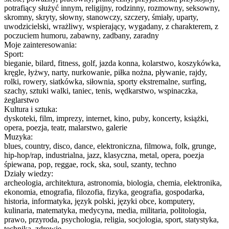
potrafiący służyć innym, religijny, rodzinny, rozmowny, seksowny,
skromny, skryty, słowny, stanowczy, szczery, śmiały, uparty,
uwodzicielski, wrażliwy, wspierający, wygadany, z charakterem, z
poczuciem humoru, zabawny, zadbany, zaradny
Moje zainteresowania:
Sport:
bieganie, bilard, fitness, golf, jazda konna, kolarstwo, koszykówka,
kręgle, łyżwy, narty, nurkowanie, piłka nożna, pływanie, rajdy,
rolki, rowery, siatkówka, siłownia, sporty ekstremalne, surfing,
szachy, sztuki walki, taniec, tenis, wędkarstwo, wspinaczka,
żeglarstwo
Kultura i sztuka:
dyskoteki, film, imprezy, internet, kino, puby, koncerty, książki,
opera, poezja, teatr, malarstwo, galerie
Muzyka:
blues, country, disco, dance, elektroniczna, filmowa, folk, grunge,
hip-hop/rap, industrialna, jazz, klasyczna, metal, opera, poezja
śpiewana, pop, reggae, rock, ska, soul, szanty, techno
Działy wiedzy:
archeologia, architektura, astronomia, biologia, chemia, elektronika,
ekonomia, etnografia, filozofia, fizyka, geografia, gospodarka,
historia, informatyka, język polski, języki obce, komputery,
kulinaria, matematyka, medycyna, media, militaria, politologia,
prawo, przyroda, psychologia, religia, socjologia, sport, statystyka,
technika, zdrowie