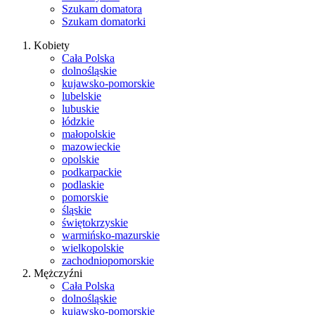
Szukam domatora
Szukam domatorki
Kobiety
Cała Polska
dolnośląskie
kujawsko-pomorskie
lubelskie
lubuskie
łódzkie
małopolskie
mazowieckie
opolskie
podkarpackie
podlaskie
pomorskie
śląskie
świętokrzyskie
warmińsko-mazurskie
wielkopolskie
zachodniopomorskie
Mężczyźni
Cała Polska
dolnośląskie
kujawsko-pomorskie