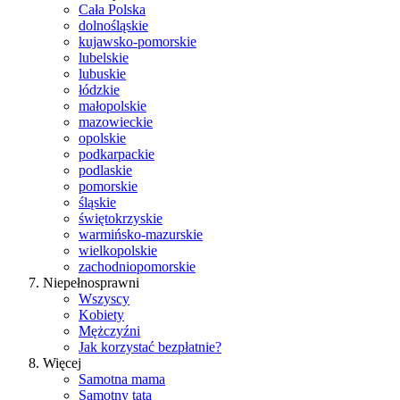
Cała Polska
dolnośląskie
kujawsko-pomorskie
lubelskie
lubuskie
łódzkie
małopolskie
mazowieckie
opolskie
podkarpackie
podlaskie
pomorskie
śląskie
świętokrzyskie
warmińsko-mazurskie
wielkopolskie
zachodniopomorskie
Niepełnosprawni
Wszyscy
Kobiety
Mężczyźni
Jak korzystać bezpłatnie?
Więcej
Samotna mama
Samotny tata