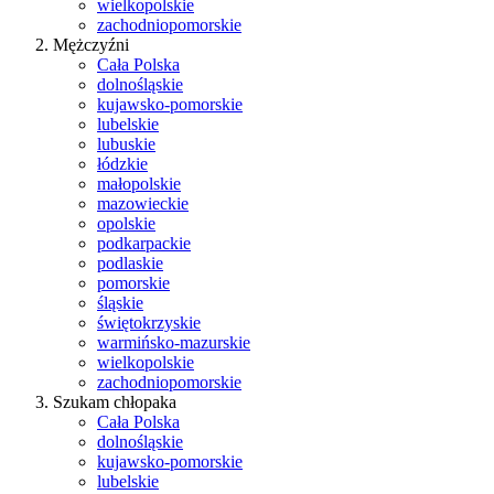
wielkopolskie
zachodniopomorskie
Mężczyźni
Cała Polska
dolnośląskie
kujawsko-pomorskie
lubelskie
lubuskie
łódzkie
małopolskie
mazowieckie
opolskie
podkarpackie
podlaskie
pomorskie
śląskie
świętokrzyskie
warmińsko-mazurskie
wielkopolskie
zachodniopomorskie
Szukam chłopaka
Cała Polska
dolnośląskie
kujawsko-pomorskie
lubelskie