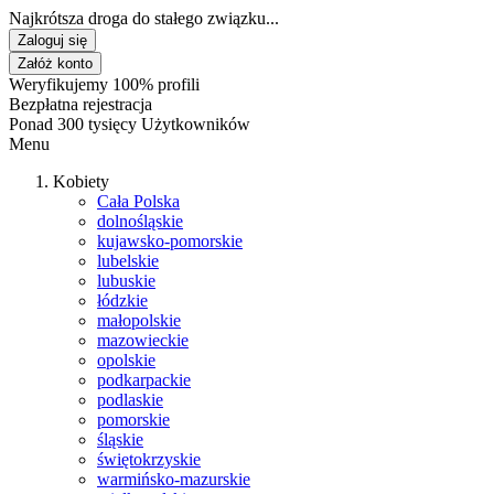
Najkrótsza droga do stałego związku...
Zaloguj się
Załóż konto
Weryfikujemy 100% profili
Bezpłatna rejestracja
Ponad 300 tysięcy Użytkowników
Menu
Kobiety
Cała Polska
dolnośląskie
kujawsko-pomorskie
lubelskie
lubuskie
łódzkie
małopolskie
mazowieckie
opolskie
podkarpackie
podlaskie
pomorskie
śląskie
świętokrzyskie
warmińsko-mazurskie