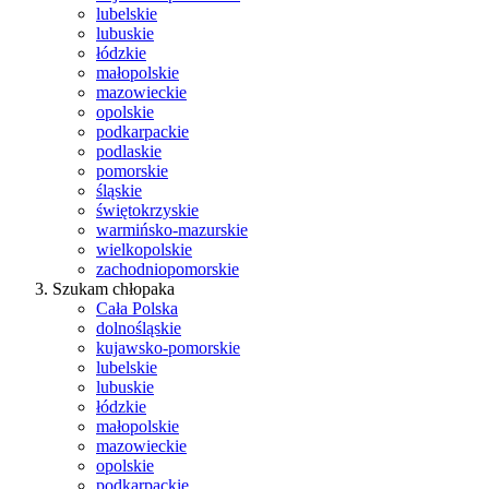
lubelskie
lubuskie
łódzkie
małopolskie
mazowieckie
opolskie
podkarpackie
podlaskie
pomorskie
śląskie
świętokrzyskie
warmińsko-mazurskie
wielkopolskie
zachodniopomorskie
Szukam chłopaka
Cała Polska
dolnośląskie
kujawsko-pomorskie
lubelskie
lubuskie
łódzkie
małopolskie
mazowieckie
opolskie
podkarpackie