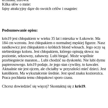
Kilka słów o mnie:
fajny atrakcyjny dąze do swoich celów i osagniec
Podsumowanie opisu:
kris19 jest chłopakiem w wieku 35 lat i mieszka w Łukowie. Ma
184 cm wzrostu. Jest chłopakiem o normalnej męskiej figurze. Nasz
randkowicz jest chłopakiem o krótkich blond włosach. Jego oczy są
niebieskiego koloru. Jest chłopakiem, którego opisują słowa: na
poziomie, seksowny, zabawny. Lubi biegać. Może wspólnie
przebiegniecie maraton... Lubi chodzić na dyskoteki. Nie lubi dymu
papierosowego. kris19 podaje, że jego stan cywilny, to kawaler.
Aktualnie nie jest ojcem, ale chciałby w przyszłości mieć dzieci. Jest
katolikiem. Ma wykształcenie średnie. Jest spod znaku koziorożca.
Praca pochłania temu chłopakowi sporo czasu.
Chcesz dowiedzieć się więcej? Skontaktuj się z
kris19
.