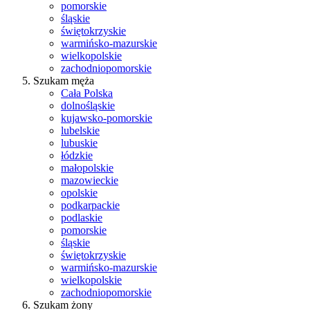
pomorskie
śląskie
świętokrzyskie
warmińsko-mazurskie
wielkopolskie
zachodniopomorskie
Szukam męża
Cała Polska
dolnośląskie
kujawsko-pomorskie
lubelskie
lubuskie
łódzkie
małopolskie
mazowieckie
opolskie
podkarpackie
podlaskie
pomorskie
śląskie
świętokrzyskie
warmińsko-mazurskie
wielkopolskie
zachodniopomorskie
Szukam żony