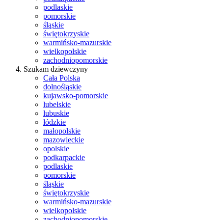
podlaskie
pomorskie
śląskie
świętokrzyskie
warmińsko-mazurskie
wielkopolskie
zachodniopomorskie
Szukam dziewczyny
Cała Polska
dolnośląskie
kujawsko-pomorskie
lubelskie
lubuskie
łódzkie
małopolskie
mazowieckie
opolskie
podkarpackie
podlaskie
pomorskie
śląskie
świętokrzyskie
warmińsko-mazurskie
wielkopolskie
zachodniopomorskie