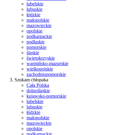
lubelskie
lubuskie
łódzkie
małopolskie
mazowieckie
opolskie
podkarpackie
podlaskie
pomorskie
śląskie
świętokrzyskie
warmińsko-mazurskie
wielkopolskie
zachodniopomorskie
Szukam chłopaka
Cała Polska
dolnośląskie
kujawsko-pomorskie
lubelskie
lubuskie
łódzkie
małopolskie
mazowieckie
opolskie
podkarpackie