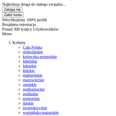
Najkrótsza droga do stałego związku...
Zaloguj się
Załóż konto
Weryfikujemy 100% profili
Bezpłatna rejestracja
Ponad 300 tysięcy Użytkowników
Menu
Kobiety
Cała Polska
dolnośląskie
kujawsko-pomorskie
lubelskie
lubuskie
łódzkie
małopolskie
mazowieckie
opolskie
podkarpackie
podlaskie
pomorskie
śląskie
świętokrzyskie
warmińsko-mazurskie