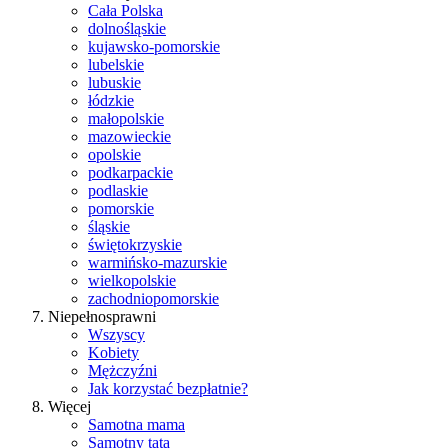
Cała Polska
dolnośląskie
kujawsko-pomorskie
lubelskie
lubuskie
łódzkie
małopolskie
mazowieckie
opolskie
podkarpackie
podlaskie
pomorskie
śląskie
świętokrzyskie
warmińsko-mazurskie
wielkopolskie
zachodniopomorskie
Niepełnosprawni
Wszyscy
Kobiety
Mężczyźni
Jak korzystać bezpłatnie?
Więcej
Samotna mama
Samotny tata