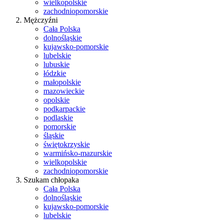
wielkopolskie
zachodniopomorskie
Mężczyźni
Cała Polska
dolnośląskie
kujawsko-pomorskie
lubelskie
lubuskie
łódzkie
małopolskie
mazowieckie
opolskie
podkarpackie
podlaskie
pomorskie
śląskie
świętokrzyskie
warmińsko-mazurskie
wielkopolskie
zachodniopomorskie
Szukam chłopaka
Cała Polska
dolnośląskie
kujawsko-pomorskie
lubelskie