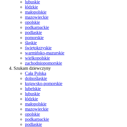
lubuskie
łódzkie
małopolskie
mazowieckie
opolskie
podkarpackie
podlaskie
pomorskie
śląskie
świętokrzyskie
warmińsko-mazurskie
wielkopolskie
zachodniopomorskie
Szukam dziewczyny
Cała Polska
dolnośląskie
kujawsko-pomorskie
lubelskie
lubuskie
łódzkie
małopolskie
mazowieckie
opolskie
podkarpackie
podlaskie