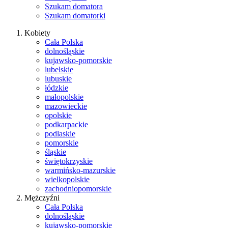
Szukam domatora
Szukam domatorki
Kobiety
Cała Polska
dolnośląskie
kujawsko-pomorskie
lubelskie
lubuskie
łódzkie
małopolskie
mazowieckie
opolskie
podkarpackie
podlaskie
pomorskie
śląskie
świętokrzyskie
warmińsko-mazurskie
wielkopolskie
zachodniopomorskie
Mężczyźni
Cała Polska
dolnośląskie
kujawsko-pomorskie