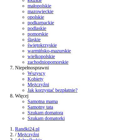
łódzkie
małopolskie
mazowieckie
opolskie
podkarpackie
podlaskie
pomorskie
śląskie
świętokrzyskie
warmińsko-mazurskie
wielkopolskie
zachodniopomorskie
Niepełnosprawni
Wszyscy
Kobiety
Mężczyźni
Jak korzystać bezpłatnie?
Więcej
Samotna mama
Samotny tata
Szukam domatora
Szukam domatorki
Randki24.pl
/
Mężczyźni