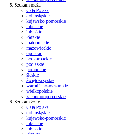
Szukam męża
Cała Polska
dolnośląskie
kujawsko-pomorskie
lubelskie
lubuskie
łódzkie
małopolskie
mazowieckie
opolskie
podkarpackie
podlaskie
pomorskie
śląskie
świętokrzyskie
warmińsko-mazurskie
wielkopolskie
zachodniopomorskie
Szukam żony
Cała Polska
dolnośląskie
kujawsko-pomorskie
lubelskie
lubuskie