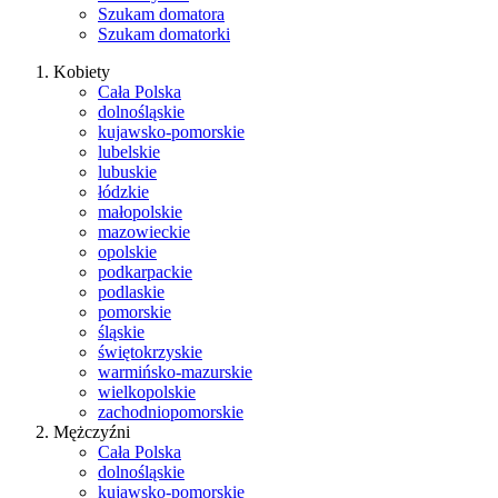
Szukam domatora
Szukam domatorki
Kobiety
Cała Polska
dolnośląskie
kujawsko-pomorskie
lubelskie
lubuskie
łódzkie
małopolskie
mazowieckie
opolskie
podkarpackie
podlaskie
pomorskie
śląskie
świętokrzyskie
warmińsko-mazurskie
wielkopolskie
zachodniopomorskie
Mężczyźni
Cała Polska
dolnośląskie
kujawsko-pomorskie