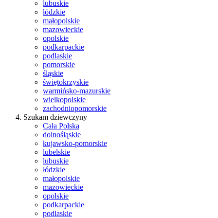
lubuskie
łódzkie
małopolskie
mazowieckie
opolskie
podkarpackie
podlaskie
pomorskie
śląskie
świętokrzyskie
warmińsko-mazurskie
wielkopolskie
zachodniopomorskie
Szukam dziewczyny
Cała Polska
dolnośląskie
kujawsko-pomorskie
lubelskie
lubuskie
łódzkie
małopolskie
mazowieckie
opolskie
podkarpackie
podlaskie