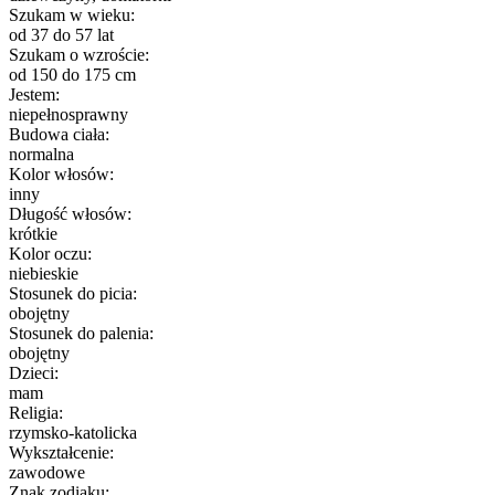
Szukam w wieku:
od 37 do 57 lat
Szukam o wzroście:
od 150 do 175 cm
Jestem:
niepełnosprawny
Budowa ciała:
normalna
Kolor włosów:
inny
Długość włosów:
krótkie
Kolor oczu:
niebieskie
Stosunek do picia:
obojętny
Stosunek do palenia:
obojętny
Dzieci:
mam
Religia:
rzymsko-katolicka
Wykształcenie:
zawodowe
Znak zodiaku: