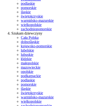
podlaskie
pomorskie
śląskie
świętokrzyskie
warmińsko-mazurskie
wielkopolskie
zachodniopomorskie
Szukam dziewczyny
Cała Polska
dolnośląskie
kujawsko-pomorskie
lubelskie
lubuskie
łódzkie
małopolskie
mazowieckie
opolskie
podkarpackie
podlaskie
pomorskie
śląskie
świętokrzyskie
warmińsko-mazurskie
wielkopolskie
zachodniopomorskie