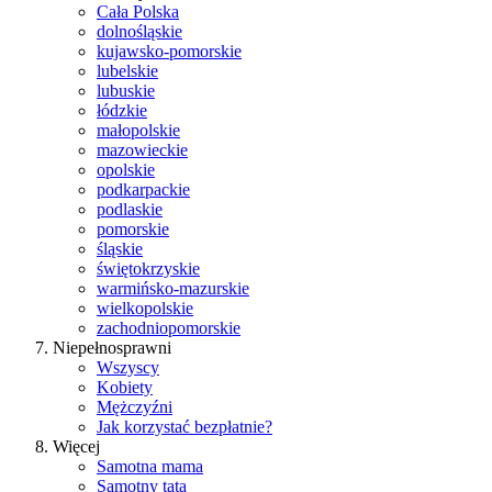
Cała Polska
dolnośląskie
kujawsko-pomorskie
lubelskie
lubuskie
łódzkie
małopolskie
mazowieckie
opolskie
podkarpackie
podlaskie
pomorskie
śląskie
świętokrzyskie
warmińsko-mazurskie
wielkopolskie
zachodniopomorskie
Niepełnosprawni
Wszyscy
Kobiety
Mężczyźni
Jak korzystać bezpłatnie?
Więcej
Samotna mama
Samotny tata