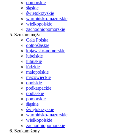
pomorskie
śląskie
świętokrzyskie
warmińsko-mazurskie
wielkopolskie
zachodniopomorskie
Szukam męża
Cała Polska
dolnośląskie
kujawsko-pomorskie
lubelskie
lubuskie
łódzkie
małopolskie
mazowieckie
opolskie
podkarpackie
podlaskie
pomorskie
śląskie
świętokrzyskie
warmińsko-mazurskie
wielkopolskie
zachodniopomorskie
Szukam żony