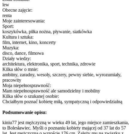
lew
Obecne zajęcie:
renta
Moje zainteresowania:
Sport:
koszykówka, piłka nożna, pływanie, siatkówka
Kultura i sztuka:
film, internet, kino, koncerty
Muzyka:
disco, dance, filmowa
Działy wiedzy:
architektura, elektronika, sport, technika, zdrowie
Kilka słów o mnie:
ambitny, zaradny, wesoły, szczery, pewny siebie, wyrozumiały,
pracowity
Moja niepełnosprawność:
Mam niepełnosprawność ale samodzielny i mobilny
Kilka słów o szukanej osobie:
Chciałbym poznać kobietę miłą, sympatyczną i odpowiedzialną
Podsumowanie opisu:
kiniu77 jest mężczyzną w wieku 49 lat, jego miejsce zamieszkania,
to Bolesławiec. Myśli o poznaniu kobiety mającej od 37 lat do 57
lat. Jest mężczyzną o wzroście 176 cm. Zależy mu na związku z