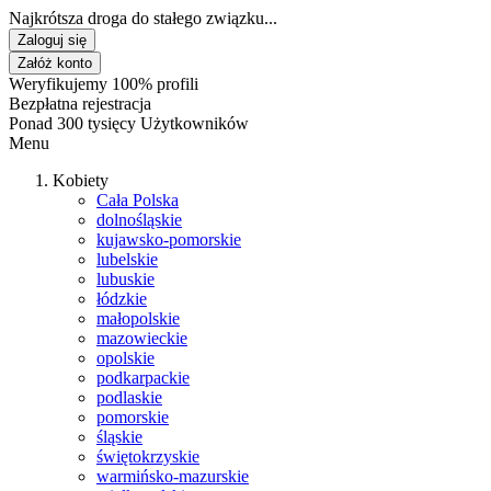
Najkrótsza droga do stałego związku...
Zaloguj się
Załóż konto
Weryfikujemy 100% profili
Bezpłatna rejestracja
Ponad 300 tysięcy Użytkowników
Menu
Kobiety
Cała Polska
dolnośląskie
kujawsko-pomorskie
lubelskie
lubuskie
łódzkie
małopolskie
mazowieckie
opolskie
podkarpackie
podlaskie
pomorskie
śląskie
świętokrzyskie
warmińsko-mazurskie