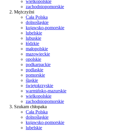
wielkopolskie
zachodniopomorskie
Mężczyźni
Cała Polska
dolnośląskie
kujawsko-pomorskie
lubelskie
lubuskie
łódzkie
małopolskie
mazowieckie
opolskie
podkarpackie
podlaskie
pomorskie
śląskie
świętokrzyskie
warmińsko-mazurskie
wielkopolskie
zachodniopomorskie
Szukam chłopaka
Cała Polska
dolnośląskie
kujawsko-pomorskie
lubelskie