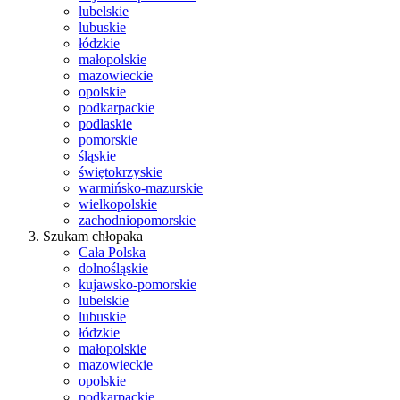
lubelskie
lubuskie
łódzkie
małopolskie
mazowieckie
opolskie
podkarpackie
podlaskie
pomorskie
śląskie
świętokrzyskie
warmińsko-mazurskie
wielkopolskie
zachodniopomorskie
Szukam chłopaka
Cała Polska
dolnośląskie
kujawsko-pomorskie
lubelskie
lubuskie
łódzkie
małopolskie
mazowieckie
opolskie
podkarpackie