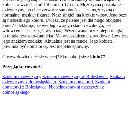
kobietą o wzroście od 150 cm do 175 cm. Mężczyzna poszukuje
dziewczyny, bo chce zerwać z samotnością. Jest mężczyzną o
normalnej męskiej figurze. Nasz singiel ma krótkie włosy. Jego oczy
są niebieskiego koloru. Uważa, że palenie jest dla niego obojętne.
kiniu77 deklaruje, że według swojego stanu cywilnego, jest
wdowcem. Jest szczęśliwym tatą. Wyznawana przez niego religia,
to religia rzymsko-katolicka. Ma wykształcenie zawodowe. Lew jest
jego znakiem zodiaku. Aktualnie jest na rencie. Jego kobieta
powinna być domatorką. Jest niepełnosprawny.
Chcesz dowiedzieć się więcej? Skontaktuj się z
kiniu77
.
Przeglądaj również:
Szukam dziewczyny
,
Szukam dziewczyny w Bolesławcu
,
Szukam
dziewczyny z dolnośląskiego
,
Szukam domatorki
,
Szukam
domatorki z Bolesławca
,
Niepełnosprawni mężczyźni z
dolnośląskiego