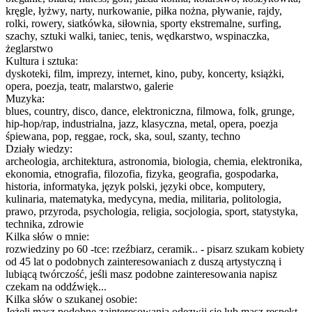
kręgle, łyżwy, narty, nurkowanie, piłka nożna, pływanie, rajdy,
rolki, rowery, siatkówka, siłownia, sporty ekstremalne, surfing,
szachy, sztuki walki, taniec, tenis, wędkarstwo, wspinaczka,
żeglarstwo
Kultura i sztuka:
dyskoteki, film, imprezy, internet, kino, puby, koncerty, książki,
opera, poezja, teatr, malarstwo, galerie
Muzyka:
blues, country, disco, dance, elektroniczna, filmowa, folk, grunge,
hip-hop/rap, industrialna, jazz, klasyczna, metal, opera, poezja
śpiewana, pop, reggae, rock, ska, soul, szanty, techno
Działy wiedzy:
archeologia, architektura, astronomia, biologia, chemia, elektronika,
ekonomia, etnografia, filozofia, fizyka, geografia, gospodarka,
historia, informatyka, język polski, języki obce, komputery,
kulinaria, matematyka, medycyna, media, militaria, politologia,
prawo, przyroda, psychologia, religia, socjologia, sport, statystyka,
technika, zdrowie
Kilka słów o mnie:
rozwiedziny po 60 -tce: rzeźbiarz, ceramik.. - pisarz szukam kobiety
od 45 lat o podobnych zainteresowaniach z duszą artystyczną i
lubiącą twórczość, jeśli masz podobne zainteresowania napisz
czekam na oddźwięk...
Kilka słów o szukanej osobie:
Jeżeli masz podobne zainteresowania odezwij się lub masz respekt