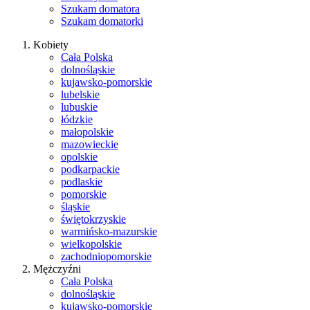
Szukam domatora
Szukam domatorki
Kobiety
Cała Polska
dolnośląskie
kujawsko-pomorskie
lubelskie
lubuskie
łódzkie
małopolskie
mazowieckie
opolskie
podkarpackie
podlaskie
pomorskie
śląskie
świętokrzyskie
warmińsko-mazurskie
wielkopolskie
zachodniopomorskie
Mężczyźni
Cała Polska
dolnośląskie
kujawsko-pomorskie