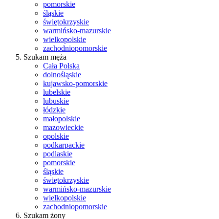
pomorskie
śląskie
świętokrzyskie
warmińsko-mazurskie
wielkopolskie
zachodniopomorskie
Szukam męża
Cała Polska
dolnośląskie
kujawsko-pomorskie
lubelskie
lubuskie
łódzkie
małopolskie
mazowieckie
opolskie
podkarpackie
podlaskie
pomorskie
śląskie
świętokrzyskie
warmińsko-mazurskie
wielkopolskie
zachodniopomorskie
Szukam żony