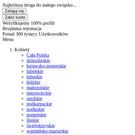
Najkrótsza droga do stałego związku...
Zaloguj się
Załóż konto
Weryfikujemy 100% profili
Bezpłatna rejestracja
Ponad 300 tysięcy Użytkowników
Menu
Kobiety
Cała Polska
dolnośląskie
kujawsko-pomorskie
lubelskie
lubuskie
łódzkie
małopolskie
mazowieckie
opolskie
podkarpackie
podlaskie
pomorskie
śląskie
świętokrzyskie
warmińsko-mazurskie