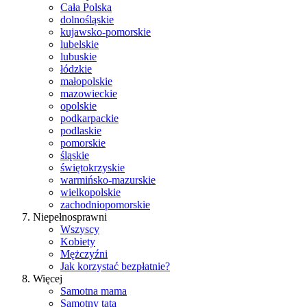
Cała Polska
dolnośląskie
kujawsko-pomorskie
lubelskie
lubuskie
łódzkie
małopolskie
mazowieckie
opolskie
podkarpackie
podlaskie
pomorskie
śląskie
świętokrzyskie
warmińsko-mazurskie
wielkopolskie
zachodniopomorskie
Niepełnosprawni
Wszyscy
Kobiety
Mężczyźni
Jak korzystać bezpłatnie?
Więcej
Samotna mama
Samotny tata