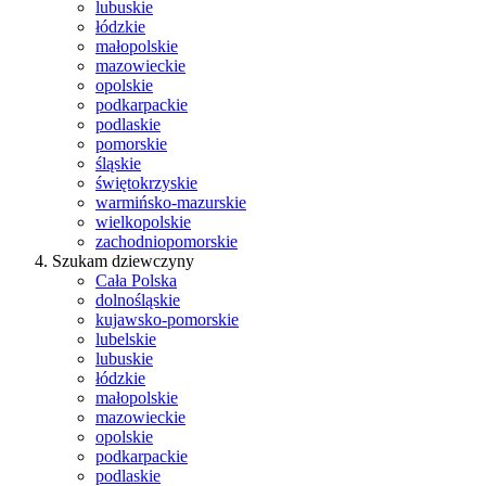
lubuskie
łódzkie
małopolskie
mazowieckie
opolskie
podkarpackie
podlaskie
pomorskie
śląskie
świętokrzyskie
warmińsko-mazurskie
wielkopolskie
zachodniopomorskie
Szukam dziewczyny
Cała Polska
dolnośląskie
kujawsko-pomorskie
lubelskie
lubuskie
łódzkie
małopolskie
mazowieckie
opolskie
podkarpackie
podlaskie