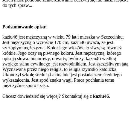
do tych spraw...
Podsumowanie opisu:
kaziu46 jest mężczyzną w wieku 79 lat i mieszka w Szczecinku.
Jest mężczyzną o wzroście 170 cm. kaziu46 uważa, że jest
szczupłym mężczyzną. Kolor jego włosów, to siwy, są również
krótkie. Jego oczy są piwnego koloru. Jest mężczyzną, którego
opisują słowa: honorowy, otwarty, twórczy. kaziu46 według
swojego stanu cywilnego jest rozwodnikiem. Jest szczęśliwym tatą.
Wyznawana przez niego religia, to religia rzymsko-katolicka.
Ukończył szkołę średnią i aktualnie jest posiadaczem średniego
wykształcenia. Jest spod znaku wagi. Praca pochłania temu
mężczyźnie sporo czasu.
Chcesz dowiedzieć się więcej? Skontaktuj się z
kaziu46
.