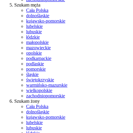
Szukam męża
Cała Polska
dolnośląskie
kujawsko-pomorskie
lubelskie
lubuskie
łódzkie
małopolskie
mazowieckie
opolskie
podkarpackie
podlaskie
pomorskie
śląskie
świętokrzyskie
warmińsko-mazurskie
wielkopolskie
zachodniopomorskie
Szukam żony
Cała Polska
dolnośląskie
kujawsko-pomorskie
lubelskie
lubuskie