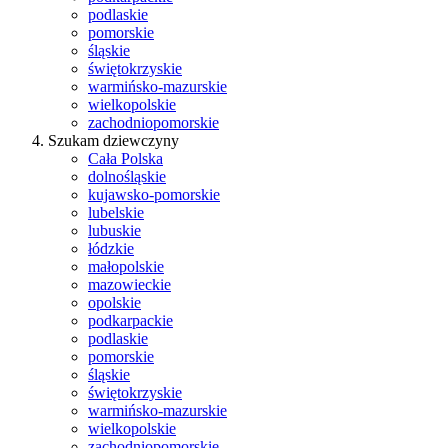
podlaskie
pomorskie
śląskie
świętokrzyskie
warmińsko-mazurskie
wielkopolskie
zachodniopomorskie
Szukam dziewczyny
Cała Polska
dolnośląskie
kujawsko-pomorskie
lubelskie
lubuskie
łódzkie
małopolskie
mazowieckie
opolskie
podkarpackie
podlaskie
pomorskie
śląskie
świętokrzyskie
warmińsko-mazurskie
wielkopolskie
zachodniopomorskie