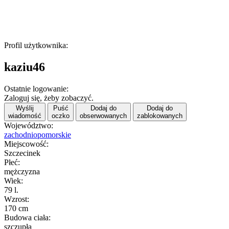
Profil użytkownika:
kaziu46
Ostatnie logowanie:
Zaloguj się, żeby zobaczyć.
Wyślij
Puść
Dodaj do
Dodaj do
wiadomość
oczko
obserwowanych
zablokowanych
Województwo:
zachodniopomorskie
Miejscowość:
Szczecinek
Płeć:
mężczyzna
Wiek:
79 l.
Wzrost:
170 cm
Budowa ciała:
szczupła