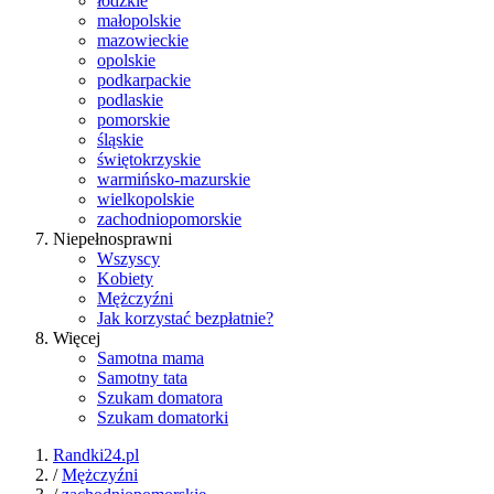
łódzkie
małopolskie
mazowieckie
opolskie
podkarpackie
podlaskie
pomorskie
śląskie
świętokrzyskie
warmińsko-mazurskie
wielkopolskie
zachodniopomorskie
Niepełnosprawni
Wszyscy
Kobiety
Mężczyźni
Jak korzystać bezpłatnie?
Więcej
Samotna mama
Samotny tata
Szukam domatora
Szukam domatorki
Randki24.pl
/
Mężczyźni