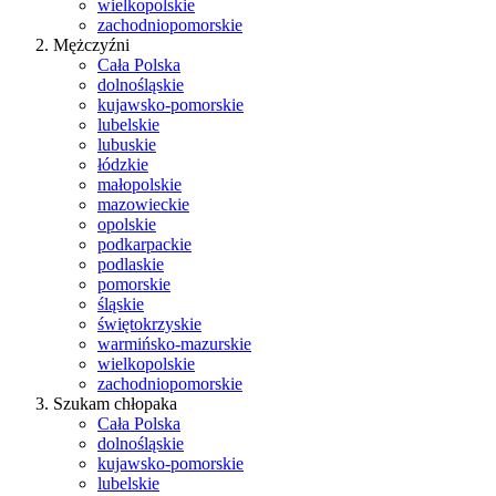
wielkopolskie
zachodniopomorskie
Mężczyźni
Cała Polska
dolnośląskie
kujawsko-pomorskie
lubelskie
lubuskie
łódzkie
małopolskie
mazowieckie
opolskie
podkarpackie
podlaskie
pomorskie
śląskie
świętokrzyskie
warmińsko-mazurskie
wielkopolskie
zachodniopomorskie
Szukam chłopaka
Cała Polska
dolnośląskie
kujawsko-pomorskie
lubelskie