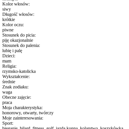
Kolor włosów:
siwy
Długość włosów:
krótkie
Kolor oczu:
piwne
Stosunek do picia:
piję okazjonalnie
Stosunek do palenia:
lubię i palę
Dzieci:
mam
Religia:
rzymsko-katolicka
Wykształcenie:
średnie
Znak zodiaku:
waga
Obecne zajęcie:
praca
Moja charakterystyka:
honorowy, otwarty, twórczy
Moje zainteresowania:
Sport:
bieganie, bilard, fitness, golf, jazda konna, kolarstwo, koszykówka,